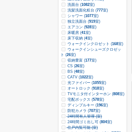
洗面台 (
1082
室)
洗髪洗面化粧台 (
777
室)
シャワー (
1077
室)
独立洗面台 (
919
室)
エアコン (
928
室)
床暖房 (
41
室)
床下収納 (
4
室)
ウォークインクロゼット (
168
室)
ウォークインシューズクロゼッ
ト (
26
室)
収納豊富 (
177
室)
CS (
26
室)
BS (
48
室)
CATV (
1022
室)
光ファイバー (
1055
室)
オートロック (
918
室)
TVモニタ付インターホン (
808
室)
宅配ボックス (
578
室)
ディンプルキー (
196
室)
防犯カメラ (
707
室)
24時間有人管理 (
室)
24時間ゴミ出し可 (
804
室)
住戸内覧可能 (
室)