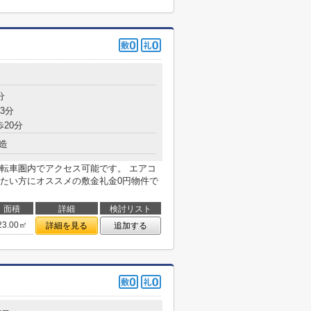
分
3分
歩20分
造
転車圏内でアクセス可能です。 エアコ
たい方にオススメの敷金礼金0円物件で
面積
詳細
検討リスト
23.00㎡
詳細を見る
追加する