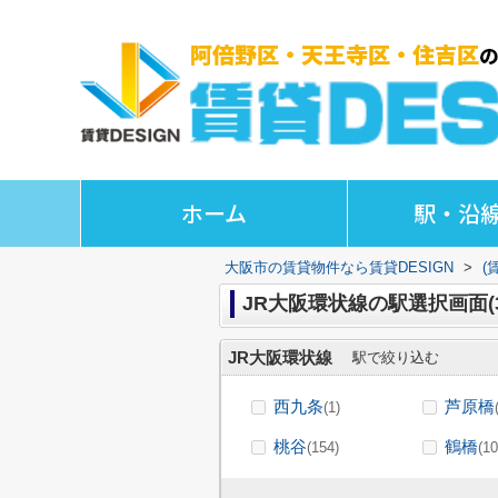
ホーム
駅・沿
大阪市の賃貸物件なら賃貸DESIGN
>
(
JR大阪環状線の駅選択画面(
JR大阪環状線
駅で絞り込む
西九条
芦原橋
(1)
桃谷
鶴橋
(154)
(10