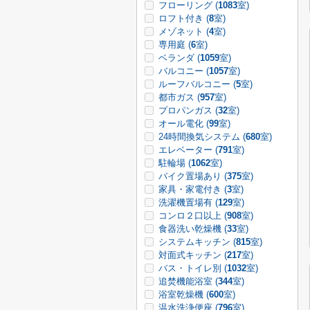
フローリング (
1083
室)
ロフト付き (
8
室)
メゾネット (
4
室)
専用庭 (
6
室)
ベランダ (
1059
室)
バルコニー (
1057
室)
ルーフバルコニー (
5
室)
都市ガス (
957
室)
プロパンガス (
32
室)
オール電化 (
99
室)
24時間換気システム (
680
室)
エレベーター (
791
室)
駐輪場 (
1062
室)
バイク置場あり (
375
室)
家具・家電付き (
3
室)
洗濯機置場有 (
129
室)
コンロ２口以上 (
908
室)
食器洗い乾燥機 (
33
室)
システムキッチン (
815
室)
対面式キッチン (
217
室)
バス・トイレ別 (
1032
室)
追焚機能浴室 (
344
室)
浴室乾燥機 (
600
室)
温水洗浄便座 (
796
室)