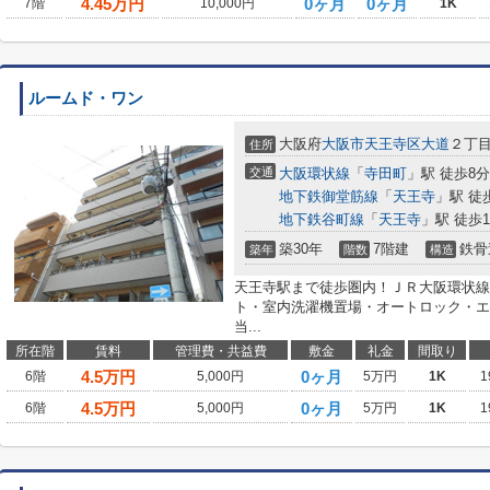
4.45
万円
0ヶ月
0ヶ月
7階
10,000円
1K
ルームド・ワン
大阪府
大阪市天王寺区
大道
２丁
住所
交通
大阪環状線
「
寺田町
」駅 徒歩8分
地下鉄御堂筋線
「
天王寺
」駅 徒
地下鉄谷町線
「
天王寺
」駅 徒歩1
築30年
7階建
鉄骨
築年
階数
構造
天王寺駅まで徒歩圏内！ＪＲ大阪環状線
ト・室内洗濯機置場・オートロック・エ
当...
所在階
賃料
管理費・共益費
敷金
礼金
間取り
4.5
万円
0ヶ月
6階
5,000円
5万円
1K
1
4.5
万円
0ヶ月
6階
5,000円
5万円
1K
1