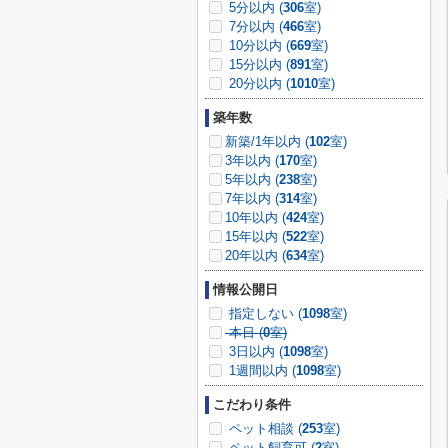
5分以内 (
306
室)
7分以内 (
466
室)
10分以内 (
669
室)
15分以内 (
891
室)
20分以内 (
1010
室)
築年数
新築/1年以内 (
102
室)
3年以内 (
170
室)
5年以内 (
238
室)
7年以内 (
314
室)
10年以内 (
424
室)
15年以内 (
522
室)
20年以内 (
634
室)
情報公開日
指定しない (
1098
室)
本日 (
0
室)
3日以内 (
1098
室)
1週間以内 (
1098
室)
こだわり条件
ペット相談 (
253
室)
ペット飼育可 (
2
室)