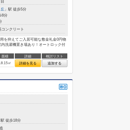
丁目
ヶ丘
」駅 徒歩5分
歩8分
分
筋コンクリート
用を抑えてご入居可能な敷金礼金0円物
室内洗濯機置き場あり！オートロック付
面積
詳細
検討リスト
18.15㎡
詳細を見る
追加する
駅 徒歩18分
造