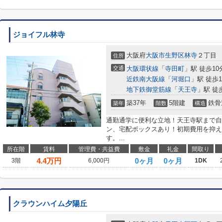
ジョイフル林寺
大阪府
大阪市生野区
林寺
２丁目
住所
交通
大阪環状線
「
寺田町
」駅 徒歩10
近鉄南大阪線
「
河堀口
」駅 徒歩1
地下鉄御堂筋線
「
天王寺
」駅 徒
築37年
5階建
鉄骨
築年
階数
構造
通勤通学に便利な立地！天王寺駅まで自
ン、宅配ボックスあり！初期費用を抑え
す。...
所在階
賃料
管理費・共益費
敷金
礼金
間取り
4.4
万円
0ヶ月
0ヶ月
3階
6,000円
1DK
クラウンハイム夕陽丘