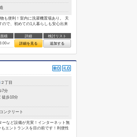
造
物も便利！室内に洗濯機置場あり。 天
すので、初めての1人暮らしも安心出来
面積
詳細
検討リスト
3.00㎡
詳細を見る
追加する
南
２丁目
歩7分
 徒歩10分
コンクリート
ターなど設備が充実！インターネット無
ーもエントランスを目の前です！利便性