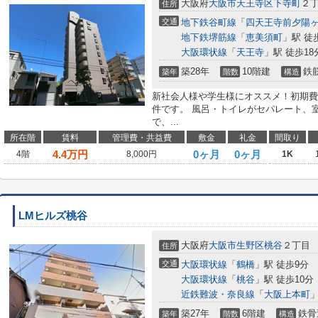
大阪府
大阪市天王寺区
下寺町
２
住所
交通
地下鉄谷町線
「
四天王寺前夕陽
地下鉄堺筋線
「
恵美須町
」駅 徒
大阪環状線
「
天王寺
」駅 徒歩18
築28年
10階建
鉄
築年
階数
構造
新社会人様や学生様にオススメ！初期費
件です。 風呂・トイレがセパレート、
で、...
所在階
賃料
管理費・共益費
敷金
礼金
間取り
4.4
万円
0ヶ月
0ヶ月
4階
8,000円
1K
LMヒルズ桃谷
大阪府
大阪市生野区
桃谷
２丁目
住所
交通
大阪環状線
「
鶴橋
」駅 徒歩9分
大阪環状線
「
桃谷
」駅 徒歩10分
近鉄難波・奈良線
「
大阪上本町
」
築27年
6階建
鉄骨
築年
階数
構造