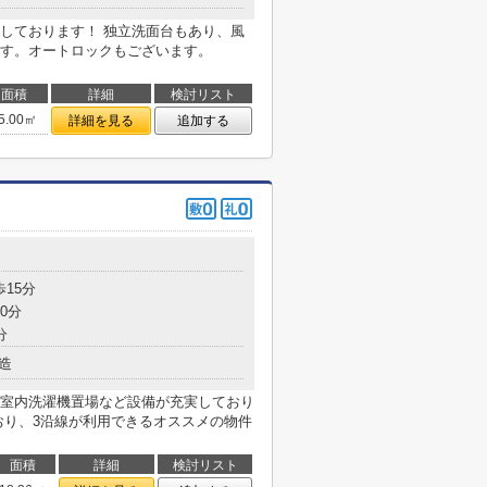
しております！ 独立洗面台もあり、風
す。オートロックもございます。
面積
詳細
検討リスト
5.00㎡
詳細を見る
追加する
目
歩15分
0分
分
造
室内洗濯機置場など設備が充実しており
おり、3沿線が利用できるオススメの物件
面積
詳細
検討リスト