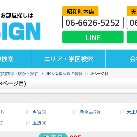
昭和町本店
天
06-6626-5252
0
LINE
線検索
エリア・学区検索
会
賃貸)路線・駅から探す
>
JR大阪環状線の賃貸
>
3ページ目
3ページ目)
今宮
新今宮
天王
(1)
(6)
(29)
玉造
2)
(4)