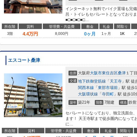
インターネット無料でバイク置場も完備
呂・トイレもセパレートとなっておりま
■□■□■□■□...
所在階
賃料
管理費・共益費
敷金
礼金
間取り
4.4
万円
0ヶ月
3階
8,000円
1ヶ月
1K
2
エスコート桑津
大阪府
大阪市東住吉区
桑津
１丁
住所
交通
地下鉄御堂筋線
「
天王寺
」駅 徒
関西本線
「
東部市場前
」駅 徒歩1
大阪環状線
「
寺田町
」駅 徒歩10
築21年
7階建
鉄骨
築年
階数
構造
セパレートになっており、独立洗面台、
ます！ 天王寺駅まで徒歩圏内になって
に...
所在階
賃料
管理費・共益費
敷金
礼金
間取り