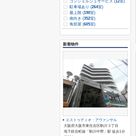
コンシェルジュサービス (
12
室)
駐車場あり (
264
室)
最上階 (
190
室)
南向き (
352
室)
角部屋 (
605
室)
新着物件
エストゥディオ・アヴァンサル
大阪府大阪市東住吉区駒川３丁目
地下鉄谷町線「駒川中野」駅 徒歩1分