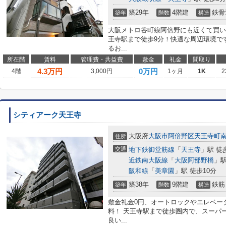
築29年
4階建
鉄骨
築年
階数
構造
大阪メトロ谷町線阿倍野にも近くて買い
王寺駅まで徒歩9分！快適な周辺環境で
るお...
所在階
賃料
管理費・共益費
敷金
礼金
間取り
4.3
万円
0万円
4階
3,000円
1ヶ月
1K
2
シティアーク天王寺
大阪府
大阪市阿倍野区
天王寺町
住所
交通
地下鉄御堂筋線
「
天王寺
」駅 徒
近鉄南大阪線
「
大阪阿部野橋
」駅
阪和線
「
美章園
」駅 徒歩10分
築38年
9階建
鉄筋
築年
階数
構造
敷金礼金0円、オートロックやエレベー
料！ 天王寺駅まで徒歩圏内で、スーパ
良い...