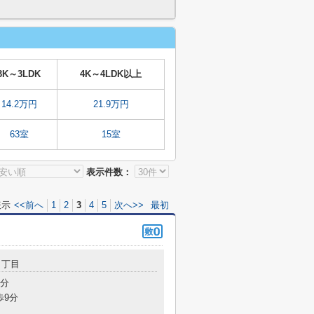
3K～3LDK
4K～4LDK以上
14.2万円
21.9万円
63室
15室
表示件数：
表示
<<前へ
1
2
3
4
5
次へ>>
最初
４丁目
4分
歩9分