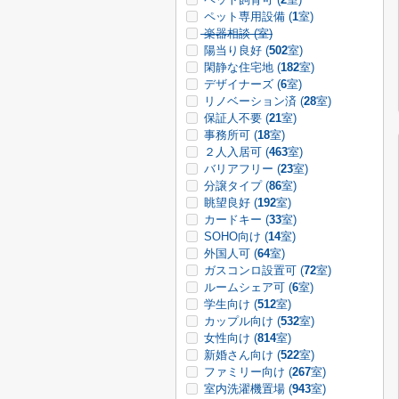
ペット専用設備 (
1
室)
楽器相談 (
室)
陽当り良好 (
502
室)
閑静な住宅地 (
182
室)
デザイナーズ (
6
室)
リノベーション済 (
28
室)
保証人不要 (
21
室)
事務所可 (
18
室)
２人入居可 (
463
室)
バリアフリー (
23
室)
分譲タイプ (
86
室)
眺望良好 (
192
室)
カードキー (
33
室)
SOHO向け (
14
室)
外国人可 (
64
室)
ガスコンロ設置可 (
72
室)
ルームシェア可 (
6
室)
学生向け (
512
室)
カップル向け (
532
室)
女性向け (
814
室)
新婚さん向け (
522
室)
ファミリー向け (
267
室)
室内洗濯機置場 (
943
室)