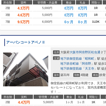
所在階
賃料
管理費・共益費
敷金
礼金
間取り
4.3
万円
0万円
0万円
2階
5,000円
1R
4.6
万円
0万円
0万円
3階
5,000円
1R
9.5
万円
0ヶ月
0ヶ月
7階
6,000円
1LDK
アーバンコートアベノⅡ
大阪府
大阪市阿倍野区
松虫通
２
住所
交通
地下鉄御堂筋線
「
昭和町
」駅 徒
地下鉄谷町線
「
阿倍野
」駅 徒歩1
地下鉄御堂筋線
「
天王寺
」駅 徒
築31年
4階建
鉄骨
築年
階数
構造
御堂筋線の昭和町駅が利用でき、天王寺
セパレートになっており、室内洗濯機置
す！ ...
所在階
賃料
管理費・共益費
敷金
礼金
間取り
4.4
万円
2階
5,000円
1ヶ月
1ヶ月
1K
1