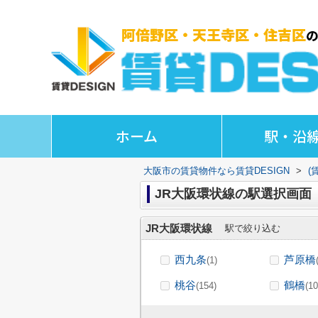
ホーム
駅・沿
大阪市の賃貸物件なら賃貸DESIGN
>
(
JR大阪環状線の駅選択画面
JR大阪環状線
駅で絞り込む
西九条
芦原橋
(1)
桃谷
鶴橋
(154)
(10