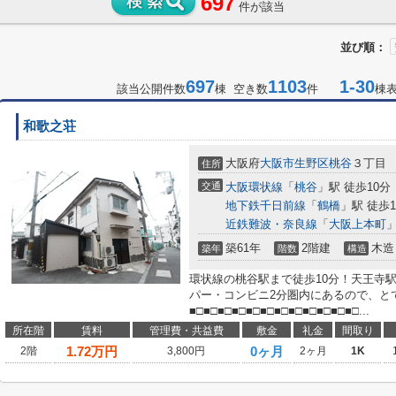
697
件が該当
並び順：
697
1103
1-30
該当公開件数
棟 空き数
件
棟
和歌之荘
大阪府
大阪市生野区
桃谷
３丁目
住所
交通
大阪環状線
「
桃谷
」駅 徒歩10分
地下鉄千日前線
「
鶴橋
」駅 徒歩1
近鉄難波・奈良線
「
大阪上本町
」
築61年
2階建
木造
築年
階数
構造
環状線の桃谷駅まで徒歩10分！天王寺
パー・コンビニ2分圏内にあるので、と
■□■□■□■□■□■□■□■□■□■□■□■□...
所在階
賃料
管理費・共益費
敷金
礼金
間取り
1.72
万円
0ヶ月
2階
3,800円
2ヶ月
1K