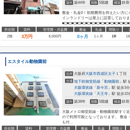
築44年
5階建
鉄骨
築年
階数
構造
敷金・礼金0！初期費用を抑えたい方に
インランドリーは屋上に設置しておりま
■□■□■□■□■□■□■□■□■□■□■□■□■□■□■□
所在階
賃料
管理費・共益費
敷金
礼金
間取り
3
万円
0ヶ月
2階
6,000円
1ヶ月
1R
1
エスタイル動物園前
大阪府
大阪市西成区
太子
１丁目
住所
交通
地下鉄御堂筋線
「
動物園前
」駅 
大阪環状線
「
新今宮
」駅 徒歩3分
大阪環状線
「
天王寺
」駅 徒歩10
築38年
5階建
鉄骨
築年
階数
構造
大阪メトロ御堂筋線・動物園前駅すぐ近
ので利用可能となっております。 敷金
も付...
所在階
賃料
管理費・共益費
敷金
礼金
間取り