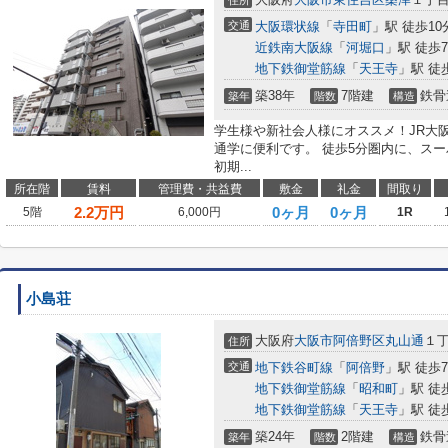
住所
交通
大阪環状線
「
寺田町
」駅 徒歩10
近鉄南大阪線
「
河堀口
」駅 徒歩
地下鉄御堂筋線
「
天王寺
」駅 徒
築38年
7階建
鉄骨
築年
階数
構造
学生様や新社会人様にオススメ！JR大
通学に便利です。 徒歩5分圏内に、ス
初期...
所在階
賃料
管理費・共益費
敷金
礼金
間取り
2.2
万円
0ヶ月
0ヶ月
5階
6,000円
1R
小島荘
大阪府
大阪市阿倍野区
丸山通
１
住所
交通
地下鉄谷町線
「
阿倍野
」駅 徒歩
地下鉄御堂筋線
「
昭和町
」駅 徒
地下鉄御堂筋線
「
天王寺
」駅 徒
築24年
2階建
鉄骨
築年
階数
構造