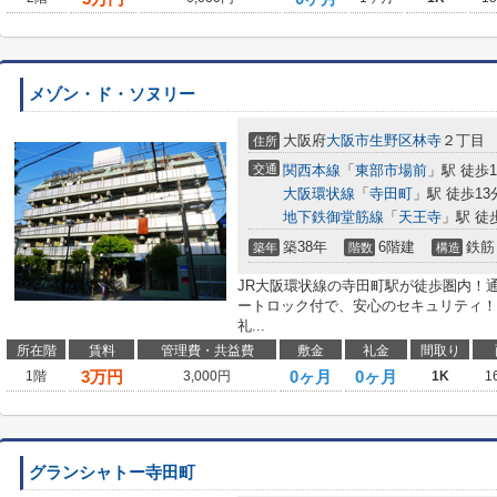
メゾン・ド・ソヌリー
大阪府
大阪市生野区
林寺
２丁目
住所
交通
関西本線
「
東部市場前
」駅 徒歩1
大阪環状線
「
寺田町
」駅 徒歩13
地下鉄御堂筋線
「
天王寺
」駅 徒
築38年
6階建
鉄筋
築年
階数
構造
JR大阪環状線の寺田町駅が徒歩圏内！
ートロック付で、安心のセキュリティ！
礼...
所在階
賃料
管理費・共益費
敷金
礼金
間取り
3
万円
0ヶ月
0ヶ月
1階
3,000円
1K
1
グランシャトー寺田町