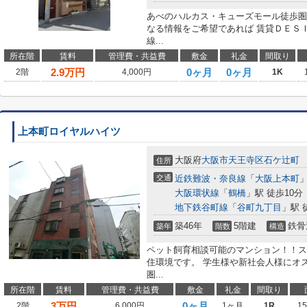
あべのハルカス・キューズモール徒歩圏
なる情報をご希望であれば 賃貸ＤＥＳ
線...
所在階
賃料
管理費・共益費
敷金
礼金
間取り
2.9
万円
0ヶ月
0ヶ月
2階
4,000円
1K
上本町ロイヤルハイツ
大阪府
大阪市天王寺区
石ケ辻町
住所
交通
近鉄難波・奈良線
「
大阪上本町
」
大阪環状線
「
鶴橋
」駅 徒歩10分
地下鉄谷町線
「
谷町九丁目
」駅 
築46年
5階建
鉄骨
築年
階数
構造
ペット飼育相談可能のマンション！！ス
住環境です。 学生様や新社会人様にオ
圏...
所在階
賃料
管理費・共益費
敷金
礼金
間取り
3
万円
0ヶ月
2階
6,000円
1ヶ月
1R
1