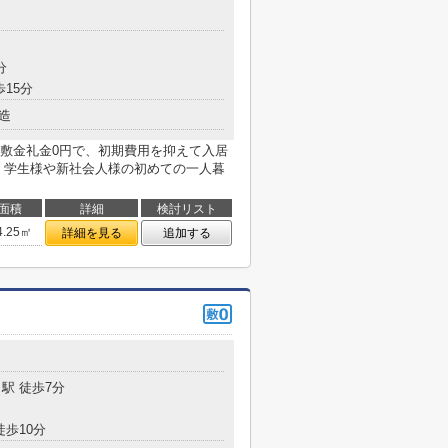
目
分
歩15分
造
敷金礼金0円で、初期費用を抑えて入居
！学生様や新社会人様の初めての一人暮
面積
詳細
検討リスト
4.25㎡
詳細を見る
追加する
駅 徒歩7分
徒歩10分