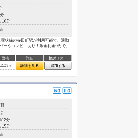
分
7分
歩16分
造
阪環状線の寺田町駅が利用可能で、通勤
ーパーやコンビニあり！敷金礼金0円で、
面積
詳細
検討リスト
12.23㎡
詳細を見る
追加する
丁目
7分
歩12分
歩15分
造