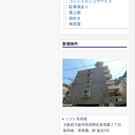
コンシェルジュサービス
駐車場あり
最上階
南向き
角部屋
新着物件
リプレ美章園
大阪府大阪市阿倍野区美章園２丁目
阪和線「美章園」駅 徒歩3分