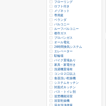
フローリング
ロフト付き
メゾネット
専用庭
ベランダ
バルコニー
ルーフバルコニー
都市ガス
プロパンガス
オール電化
24時間換気システム
エレベーター
駐輪場
バイク置場あり
家具・家電付き
洗濯機置場有
コンロ２口以上
食器洗い乾燥機
システムキッチン
対面式キッチン
バス・トイレ別
追焚機能浴室
浴室乾燥機
温水洗浄便座