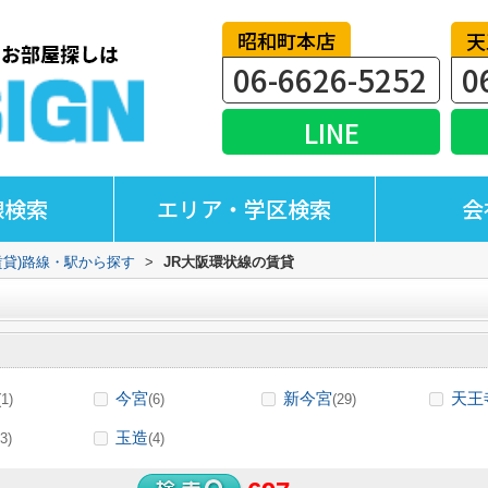
昭和町本店
天
06-6626-5252
0
LINE
線検索
エリア・学区検索
会
賃貸)路線・駅から探す
>
JR大阪環状線の賃貸
今宮
新今宮
天王
(1)
(6)
(29)
玉造
3)
(4)