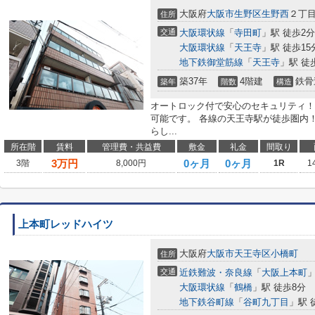
大阪府
大阪市生野区
生野西
２丁
住所
交通
大阪環状線
「
寺田町
」駅 徒歩2分
大阪環状線
「
天王寺
」駅 徒歩15
地下鉄御堂筋線
「
天王寺
」駅 徒
築37年
4階建
鉄骨
築年
階数
構造
オートロック付で安心のセキュリティ！
可能です。 各線の天王寺駅が徒歩圏内
らし...
所在階
賃料
管理費・共益費
敷金
礼金
間取り
3
万円
0ヶ月
0ヶ月
3階
8,000円
1R
1
上本町レッドハイツ
大阪府
大阪市天王寺区
小橋町
住所
交通
近鉄難波・奈良線
「
大阪上本町
」
大阪環状線
「
鶴橋
」駅 徒歩8分
地下鉄谷町線
「
谷町九丁目
」駅 