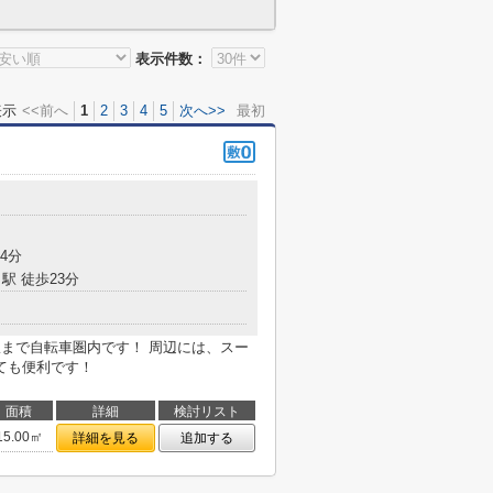
表示件数：
表示
<<前へ
1
2
3
4
5
次へ>>
最初
4分
駅 徒歩23分
駅まで自転車圏内です！ 周辺には、スー
ても便利です！
面積
詳細
検討リスト
15.00㎡
詳細を見る
追加する