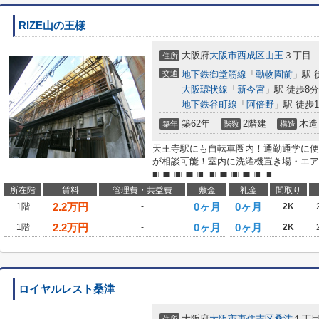
RIZE山の王様
大阪府
大阪市西成区
山王
３丁目
住所
交通
地下鉄御堂筋線
「
動物園前
」駅 
大阪環状線
「
新今宮
」駅 徒歩8分
地下鉄谷町線
「
阿倍野
」駅 徒歩1
築62年
2階建
木造
築年
階数
構造
天王寺駅にも自転車圏内！通勤通学に便
が相談可能！室内に洗濯機置き場・エア
■□■□■□■□■□■□■□■□■□■□■...
所在階
賃料
管理費・共益費
敷金
礼金
間取り
2.2
万円
0ヶ月
0ヶ月
1階
-
2K
2.2
万円
0ヶ月
0ヶ月
1階
-
2K
ロイヤルレスト桑津
大阪府
大阪市東住吉区
桑津
１丁