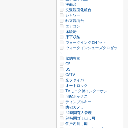
洗面台
洗髪洗面化粧台
シャワー
独立洗面台
エアコン
床暖房
床下収納
ウォークインクロゼット
ウォークインシューズクロゼッ
ト
収納豊富
CS
BS
CATV
光ファイバー
オートロック
TVモニタ付インターホン
宅配ボックス
ディンプルキー
防犯カメラ
24時間有人管理
24時間ゴミ出し可
住戸内覧可能