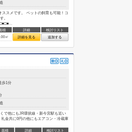
造
オススメです。 ペットの飼育も可能！コ
す。
■□■...
面積
詳細
検討リスト
6.00㎡
詳細を見る
追加する
徒歩1分
分
造
くで他にもJR環状線・新今宮駅も近い
・礼金共に0円の他にもエアコン・冷蔵庫
面積
詳細
検討リスト