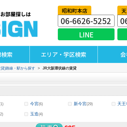
昭和町本店
天
06-6626-5252
0
LINE
線検索
エリア・学区検索
会
賃貸)路線・駅から探す
>
JR大阪環状線の賃貸
今宮
新今宮
天王
(1)
(6)
(29)
玉造
2)
(4)