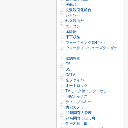
洗面台
洗髪洗面化粧台
シャワー
独立洗面台
エアコン
床暖房
床下収納
ウォークインクロゼット
ウォークインシューズクロゼッ
ト
収納豊富
CS
BS
CATV
光ファイバー
オートロック
TVモニタ付インターホン
宅配ボックス
ディンプルキー
防犯カメラ
24時間有人管理
24時間ゴミ出し可
住戸内覧可能