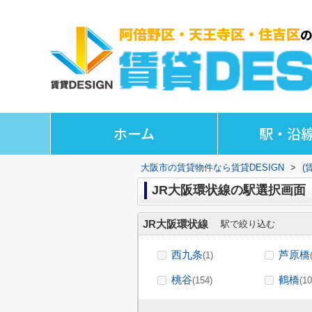
ホーム
駅・沿
大阪市の賃貸物件なら賃貸DESIGN
>
(
JR大阪環状線の駅選択画面
JR大阪環状線
駅で絞り込む
西九条
芦原橋
(1)
桃谷
鶴橋
(154)
(10