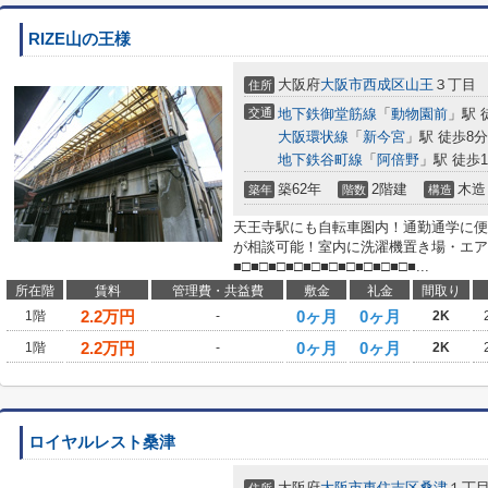
RIZE山の王様
大阪府
大阪市西成区
山王
３丁目
住所
交通
地下鉄御堂筋線
「
動物園前
」駅 
大阪環状線
「
新今宮
」駅 徒歩8分
地下鉄谷町線
「
阿倍野
」駅 徒歩1
築62年
2階建
木造
築年
階数
構造
天王寺駅にも自転車圏内！通勤通学に便
が相談可能！室内に洗濯機置き場・エア
■□■□■□■□■□■□■□■□■□■□■...
所在階
賃料
管理費・共益費
敷金
礼金
間取り
2.2
万円
0ヶ月
0ヶ月
1階
-
2K
2.2
万円
0ヶ月
0ヶ月
1階
-
2K
ロイヤルレスト桑津
大阪府
大阪市東住吉区
桑津
１丁