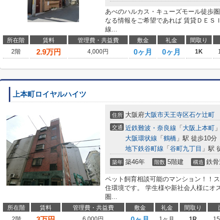
あべのハルカス・キューズモール徒歩圏
なる情報をご希望であれば 賃貸ＤＥＳ
線...
所在階
賃料
管理費・共益費
敷金
礼金
間取り
2.9
万円
0ヶ月
0ヶ月
2階
4,000円
1K
上本町ロイヤルハイツ
大阪府
大阪市天王寺区
石ケ辻町
住所
交通
近鉄難波・奈良線
「
大阪上本町
」
大阪環状線
「
鶴橋
」駅 徒歩10分
地下鉄谷町線
「
谷町九丁目
」駅 
築46年
5階建
鉄骨
築年
階数
構造
ペット飼育相談可能のマンション！！ス
住環境です。 学生様や新社会人様にオ
圏...
所在階
賃料
管理費・共益費
敷金
礼金
間取り
3
万円
0ヶ月
2階
6,000円
1ヶ月
1R
1