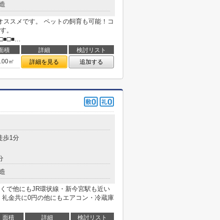
造
オススメです。 ペットの飼育も可能！コ
す。
■□■...
面積
詳細
検討リスト
6.00㎡
詳細を見る
追加する
徒歩1分
分
造
くで他にもJR環状線・新今宮駅も近い
・礼金共に0円の他にもエアコン・冷蔵庫
面積
詳細
検討リスト