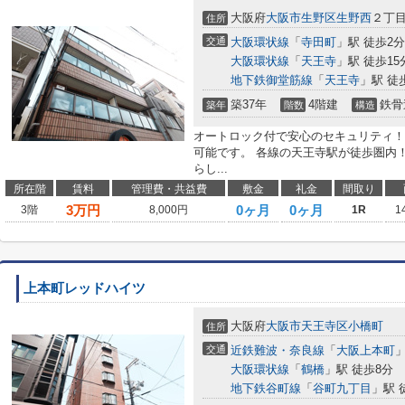
大阪府
大阪市生野区
生野西
２丁
住所
交通
大阪環状線
「
寺田町
」駅 徒歩2分
大阪環状線
「
天王寺
」駅 徒歩15
地下鉄御堂筋線
「
天王寺
」駅 徒
築37年
4階建
鉄骨
築年
階数
構造
オートロック付で安心のセキュリティ！
可能です。 各線の天王寺駅が徒歩圏内
らし...
所在階
賃料
管理費・共益費
敷金
礼金
間取り
3
万円
0ヶ月
0ヶ月
3階
8,000円
1R
1
上本町レッドハイツ
大阪府
大阪市天王寺区
小橋町
住所
交通
近鉄難波・奈良線
「
大阪上本町
」
大阪環状線
「
鶴橋
」駅 徒歩8分
地下鉄谷町線
「
谷町九丁目
」駅 