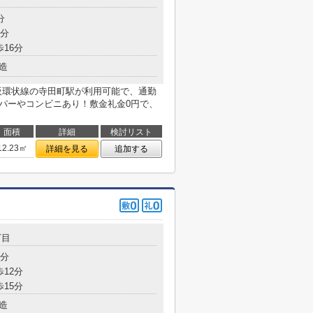
分
7分
歩16分
造
阪環状線の寺田町駅が利用可能で、通勤
ーパーやコンビニあり！敷金礼金0円で、
面積
詳細
検討リスト
12.23㎡
詳細を見る
追加する
丁目
7分
歩12分
歩15分
造