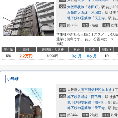
住所
交通
大阪環状線
「
寺田町
」駅 徒歩10
近鉄南大阪線
「
河堀口
」駅 徒歩
地下鉄御堂筋線
「
天王寺
」駅 徒
築38年
7階建
鉄骨
築年
階数
構造
学生様や新社会人様にオススメ！JR大
通学に便利です。 徒歩5分圏内に、ス
初期...
所在階
賃料
管理費・共益費
敷金
礼金
間取り
2.2
万円
0ヶ月
0ヶ月
5階
6,000円
1R
小島荘
大阪府
大阪市阿倍野区
丸山通
１
住所
交通
地下鉄谷町線
「
阿倍野
」駅 徒歩
地下鉄御堂筋線
「
昭和町
」駅 徒
地下鉄御堂筋線
「
天王寺
」駅 徒
築24年
2階建
鉄骨
築年
階数
構造