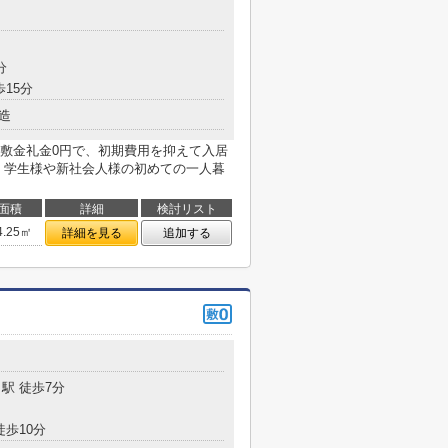
目
分
歩15分
造
敷金礼金0円で、初期費用を抑えて入居
！学生様や新社会人様の初めての一人暮
面積
詳細
検討リスト
4.25㎡
詳細を見る
追加する
駅 徒歩7分
徒歩10分