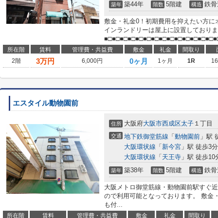
築44年
5階建
鉄骨
築年
階数
構造
敷金・礼金0！初期費用を抑えたい方に
インランドリーは屋上に設置しておりま
■□■□■□■□■□■□■□■□■□■□■□■□■□■□■□
所在階
賃料
管理費・共益費
敷金
礼金
間取り
3
万円
0ヶ月
2階
6,000円
1ヶ月
1R
1
エスタイル動物園前
大阪府
大阪市西成区
太子
１丁目
住所
交通
地下鉄御堂筋線
「
動物園前
」駅 
大阪環状線
「
新今宮
」駅 徒歩3分
大阪環状線
「
天王寺
」駅 徒歩10
築38年
5階建
鉄骨
築年
階数
構造
大阪メトロ御堂筋線・動物園前駅すぐ近
ので利用可能となっております。 敷金
も付...
所在階
賃料
管理費・共益費
敷金
礼金
間取り