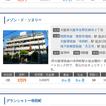
メゾン・ド・ソヌリー
大阪府
大阪市生野区
林寺
２丁目
住所
交通
関西本線
「
東部市場前
」駅 徒歩1
大阪環状線
「
寺田町
」駅 徒歩13
地下鉄御堂筋線
「
天王寺
」駅 徒
築38年
6階建
鉄筋
築年
階数
構造
JR大阪環状線の寺田町駅が徒歩圏内！
ートロック付で、安心のセキュリティ！
礼...
所在階
賃料
管理費・共益費
敷金
礼金
間取り
3
万円
0ヶ月
0ヶ月
1階
3,000円
1K
1
グランシャトー寺田町