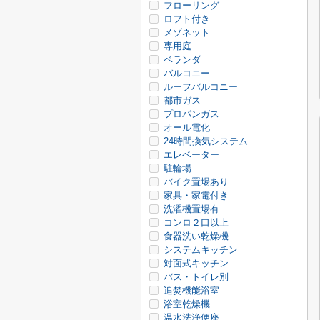
フローリング
ロフト付き
メゾネット
専用庭
ベランダ
バルコニー
ルーフバルコニー
都市ガス
プロパンガス
オール電化
24時間換気システム
エレベーター
駐輪場
バイク置場あり
家具・家電付き
洗濯機置場有
コンロ２口以上
食器洗い乾燥機
システムキッチン
対面式キッチン
バス・トイレ別
追焚機能浴室
浴室乾燥機
温水洗浄便座