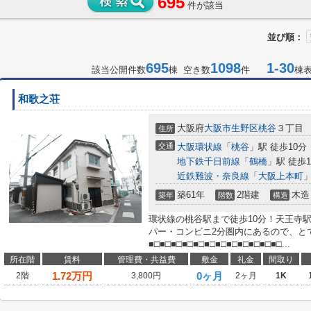
695
件が該当
並び順：
695
1098
1-30
該当公開件数
棟 空き数
件
棟
和歌之荘
大阪府
大阪市生野区
桃谷
３丁目
住所
交通
大阪環状線
「
桃谷
」駅 徒歩10分
地下鉄千日前線
「
鶴橋
」駅 徒歩1
近鉄難波・奈良線
「
大阪上本町
」
築61年
2階建
木造
築年
階数
構造
環状線の桃谷駅まで徒歩10分！天王寺
パー・コンビニ2分圏内にあるので、と
■□■□■□■□■□■□■□■□■□■□■□■□...
所在階
賃料
管理費・共益費
敷金
礼金
間取り
1.72
万円
0ヶ月
2階
3,800円
2ヶ月
1K