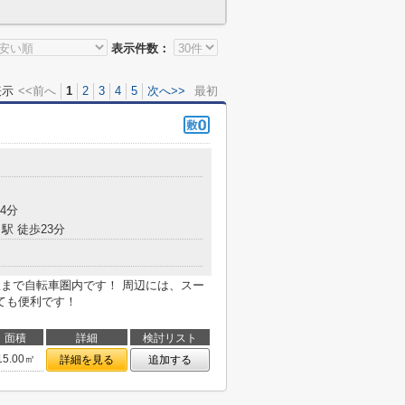
表示件数：
表示
<<前へ
1
2
3
4
5
次へ>>
最初
4分
駅 徒歩23分
駅まで自転車圏内です！ 周辺には、スー
ても便利です！
面積
詳細
検討リスト
15.00㎡
詳細を見る
追加する