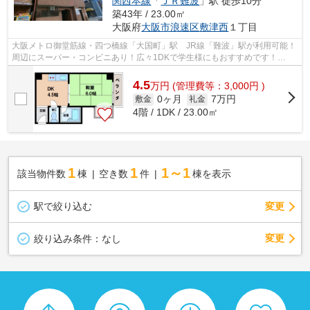
関西本線
「
ＪＲ難波
」駅 徒歩10分
築43年 / 23.00㎡
大阪府
大阪市浪速区
敷津西
１丁目
大阪メトロ御堂筋線・四つ橋線「大国町」駅 JR線「難波」駅が利用可能！
周辺にスーパー・コンビニあり！広々1DKで学生様にもおすすめです！
■□■□■□■□■□■□■□■□■□■□■□■□■□■□■□■□■□■□...
4.5
万
円
(管理費等：3,000円 )
0ヶ月
7万円
敷金
礼金
4階 / 1DK / 23.00㎡
1
1
1～1
該当物件数
棟
空き数
件
棟を表示
駅で絞り込む
変更
変更
絞り込み条件：
なし