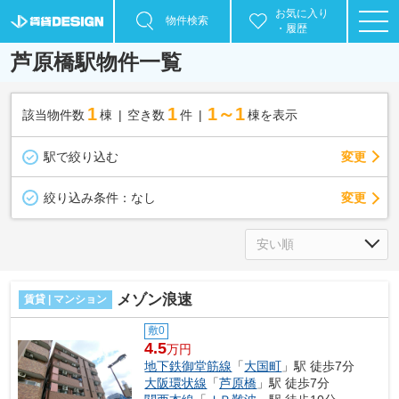
お気に入り
物件検索
・履歴
芦原橋駅物件一覧
1
1
1～1
該当物件数
棟
空き数
件
棟を表示
駅で絞り込む
変更
変更
絞り込み条件：
なし
メゾン浪速
賃貸 | マンション
敷0
4.5
万円
地下鉄御堂筋線
「
大国町
」駅 徒歩7分
大阪環状線
「
芦原橋
」駅 徒歩7分