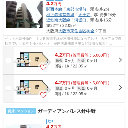
4.2
万円
関西本線
「
東部市場前
」駅 徒歩2分
地下鉄御堂筋線
「
天王寺
」駅 徒歩24分
近鉄南大阪線
「
河堀口
」駅 徒歩15分
築32年 / 22.05㎡
大阪府
大阪市東住吉区
杭全
２丁目
ペット相談可物件！！ＪＲ関西本線が利用可能になっており、天王寺まで自
転車でいけます！ セパレート、室内洗濯機置き場など設備も充実！
■□■□■□■□■□■□■□■□■□■□■□■□■□■□■□■□■□■□■□■...
4.2
万
円
(管理費等：5,000円 )
0ヶ月
0ヶ月
敷金
礼金
3階 / 1K / 22.05㎡
4.2
万
円
(管理費等：5,000円 )
0ヶ月
0ヶ月
敷金
礼金
3階 / 1K / 22.05㎡
ガーディアンパレス針中野
賃貸 | マンション
敷0
4.2
万円