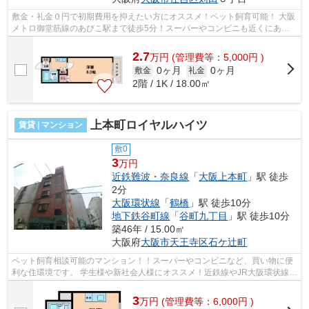
敷金・礼金０円で初期費用を抑えたい方にオススメ！ペット飼育可能！ 大阪
メトロ御堂筋線のあびこ駅まで徒歩5分！スーパーやコンビニも近くにあ
り、生活しやすい環境です！ ■□■□■□■□...
2.7
万
円
(管理費等：5,000円 )
0ヶ月
0ヶ月
敷金
礼金
2階 / 1K / 18.00㎡
上本町ロイヤルハイツ
賃貸 | マンション
敷0
3
万円
近鉄難波・奈良線
「
大阪上本町
」駅 徒歩
2分
大阪環状線
「
鶴橋
」駅 徒歩10分
地下鉄谷町線
「
谷町九丁目
」駅 徒歩10分
築46年 / 15.00㎡
大阪府
大阪市天王寺区
石ケ辻町
ペット飼育相談可能のマンション！！スーパーやコンビニなど、買い物に便
利な住環境です。 学生様や新社会人様にオススメ！近鉄線やJR大阪環状線
が、徒歩圏内で利用可能です。 ■□■□■...
3
万
円
(管理費等：6,000円 )