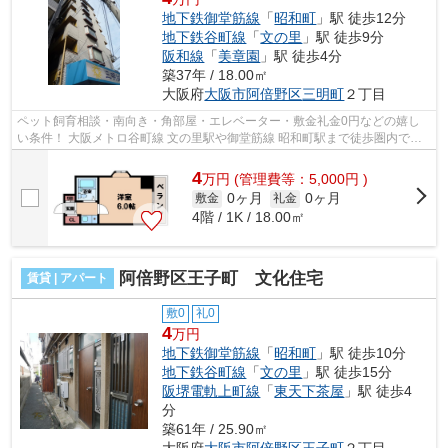
地下鉄御堂筋線
「
昭和町
」駅 徒歩12分
地下鉄谷町線
「
文の里
」駅 徒歩9分
阪和線
「
美章園
」駅 徒歩4分
築37年 / 18.00㎡
大阪府
大阪市阿倍野区
三明町
２丁目
ペット飼育相談・南向き・角部屋・エレベーター・敷金礼金0円などの嬉し
い条件！ 大阪メトロ谷町線 文の里駅や御堂筋線 昭和町駅まで徒歩圏内で可
能です。ぜひ一度ご内覧くださいませ...
4
万
円
(管理費等：5,000円 )
0ヶ月
0ヶ月
敷金
礼金
4階 / 1K / 18.00㎡
阿倍野区王子町 文化住宅
賃貸 | アパート
敷0
礼0
4
万円
地下鉄御堂筋線
「
昭和町
」駅 徒歩10分
地下鉄谷町線
「
文の里
」駅 徒歩15分
阪堺電軌上町線
「
東天下茶屋
」駅 徒歩4
分
築61年 / 25.90㎡
大阪府
大阪市阿倍野区
王子町
２丁目