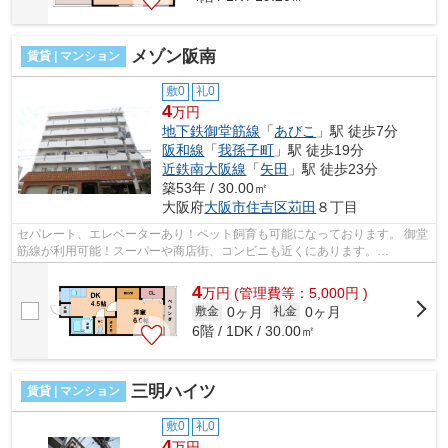
メゾン阪南
賃貸 | マンション
敷0
礼0
4
万円
地下鉄御堂筋線
「
あびこ
」駅 徒歩7分
阪和線
「
我孫子町
」駅 徒歩19分
近鉄南大阪線
「
矢田
」駅 徒歩23分
築53年 / 30.00㎡
大阪府
大阪市住吉区
苅田
８丁目
セパレート、エレベーターあり！ペット飼育も可能になっております。 御堂
筋線が利用可能！スーパーや商店街、コンビニも近くにあります。
■□■□■□■□■□■□■□■□■□■□■□■□■□■□■□■□■□■□■□■...
4
万
円
(管理費等：5,000円 )
0ヶ月
0ヶ月
敷金
礼金
6階 / 1DK / 30.00㎡
三明ハイツ
賃貸 | マンション
敷0
礼0
4
万円