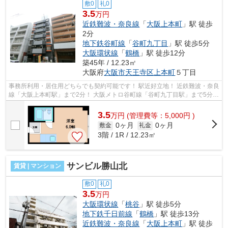
敷0
礼0
3.5
万円
近鉄難波・奈良線
「
大阪上本町
」駅 徒歩
2分
地下鉄谷町線
「
谷町九丁目
」駅 徒歩5分
大阪環状線
「
鶴橋
」駅 徒歩12分
築45年 / 12.23㎡
大阪府
大阪市天王寺区
上本町
５丁目
事務所利用・居住用どちらでも契約可能です！ 駅近好立地！ 近鉄難波・奈良
線「大阪上本町駅」まで2分！ 大阪メトロ谷町線「谷町九丁目駅」まで5分！
通勤・通学・お買い物にとても便...
3.5
万
円
(管理費等：5,000円 )
0ヶ月
0ヶ月
敷金
礼金
3階 / 1R / 12.23㎡
サンビル勝山北
賃貸 | マンション
敷0
礼0
3.5
万円
大阪環状線
「
桃谷
」駅 徒歩5分
地下鉄千日前線
「
鶴橋
」駅 徒歩13分
近鉄難波・奈良線
「
大阪上本町
」駅 徒歩