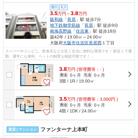
敷0
礼0
3.5
3.8
万円～
万円
阪和線
「
長居
」駅 徒歩7分
地下鉄御堂筋線
「
長居
」駅 徒歩9分
南海高野線
「
住吉東
」駅 徒歩18分
築42年 / 19.00㎡～24.00㎡
大阪府
大阪市住吉区
長居西
１丁目
スーパーやコンビニ、飲食店などが近く生活に便利な環境です！ 駅近くで通
勤・通学にも便利、ペットの飼育も相談可能です！
■□■□■□■□■□■□■□■□■□■□■□■□■□■□■□■□■□■□■□■□ ご覧いただき...
3.8
万
円
(管理費等：- )
0ヶ月
0ヶ月
敷金
礼金
3階 / 1R / 19.00㎡
3.5
万
円
(管理費等：3,000円 )
0ヶ月
0ヶ月
敷金
礼金
4階 / 1DK / 24.00㎡
ファンターナ上本町
賃貸 | マンション