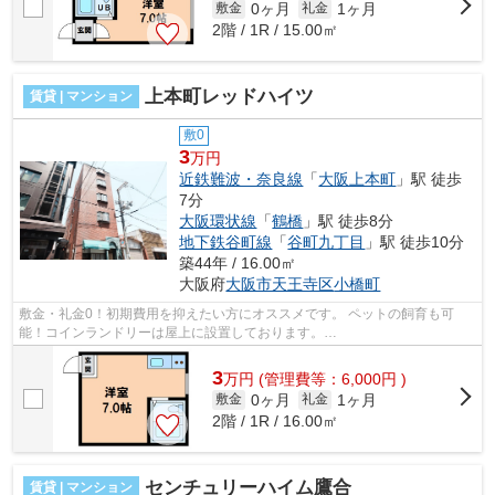
0ヶ月
1ヶ月
敷金
礼金
2階 / 1R / 15.00㎡
上本町レッドハイツ
賃貸 | マンション
敷0
3
万円
近鉄難波・奈良線
「
大阪上本町
」駅 徒歩
7分
大阪環状線
「
鶴橋
」駅 徒歩8分
地下鉄谷町線
「
谷町九丁目
」駅 徒歩10分
築44年 / 16.00㎡
大阪府
大阪市天王寺区
小橋町
敷金・礼金0！初期費用を抑えたい方にオススメです。 ペットの飼育も可
能！コインランドリーは屋上に設置しております。
■□■□■□■□■□■□■□■□■□■□■□■□■□■□■□■□■□■□■□■□ ご覧いただき、あ...
3
万
円
(管理費等：6,000円 )
0ヶ月
1ヶ月
敷金
礼金
2階 / 1R / 16.00㎡
センチュリーハイム鷹合
賃貸 | マンション