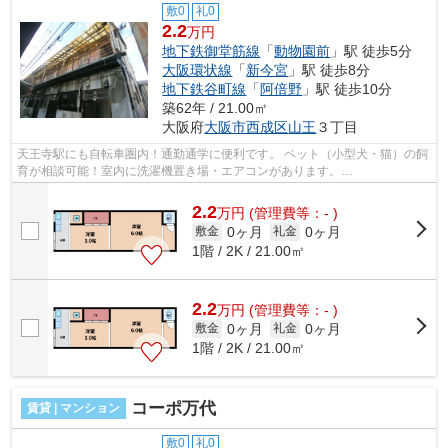
敷0
礼0
2.2
万円
地下鉄御堂筋線
「
動物園前
」駅 徒歩5分
大阪環状線
「
新今宮
」駅 徒歩8分
地下鉄谷町線
「
阿倍野
」駅 徒歩10分
築62年 / 21.00㎡
大阪府
大阪市西成区
山王
３丁目
天王寺駅にも自転車圏内！通勤通学に便利です。 ペット（小型犬・猫）の飼
育が相談可能！室内に洗濯機置き場・エアコンがあります。
■□■□■□■□■□■□■□■□■□■□■□■□■□■□■□■□■□■□■□■□ ご覧...
2.2
万
円
(管理費等：- )
0ヶ月
0ヶ月
敷金
礼金
1階 / 2K / 21.00㎡
2.2
万
円
(管理費等：- )
0ヶ月
0ヶ月
敷金
礼金
1階 / 2K / 21.00㎡
コーポ万代
賃貸 | マンション
敷0
礼0