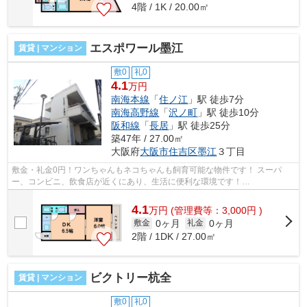
4階 / 1K / 20.00㎡
エスポワール墨江
賃貸 | マンション
敷0
礼0
4.1
万円
南海本線
「
住ノ江
」駅 徒歩7分
南海高野線
「
沢ノ町
」駅 徒歩10分
阪和線
「
長居
」駅 徒歩25分
築47年 / 27.00㎡
大阪府
大阪市住吉区
墨江
３丁目
敷金・礼金0円！ワンちゃんもネコちゃんも飼育可能な物件です！ スーパ
ー、コンビニ、飲食店が近くにあり、生活に便利な環境です！
■□■□■□■□■□■□■□■□■□■□■□■□■□■□■□■□■□■□■□■□ ご覧...
4.1
万
円
(管理費等：3,000円 )
0ヶ月
0ヶ月
敷金
礼金
2階 / 1DK / 27.00㎡
ビクトリー杭全
賃貸 | マンション
敷0
礼0