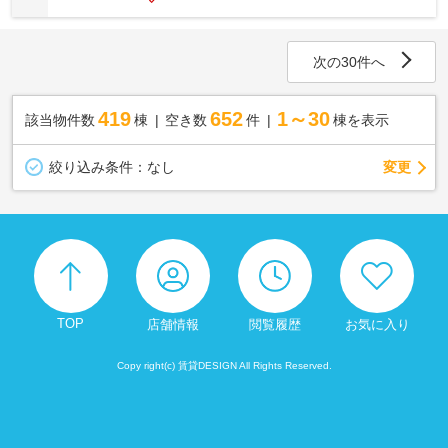
次の30件へ
419
652
1～30
該当物件数
棟
空き数
件
棟を表示
変更
絞り込み条件：
なし
TOP
店舗情報
閲覧履歴
お気に入り
Copy right(c) 賃貸DESIGN All Rights Reserved.