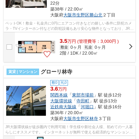
22分
築38年 / 22.00㎡
大阪府
大阪市生野区
勝山北
２丁目
ペットOK！敷金・礼金共に0円にエアコン付きなどの嬉しい条件に防犯カメ
ラ・TVインターホン付などの防犯設備もあり安心な物件となっており、JR大
阪環状線・桃谷駅すぐ近くの物件です。...
3.5
万
円
(管理費等：3,000円 )
0ヶ月
0ヶ月
敷金
礼金
2階 / 1DK / 22.00㎡
グローリ林寺
賃貸 | マンション
敷0
礼0
3.6
万円
関西本線
「
東部市場前
」駅 徒歩12分
大阪環状線
「
寺田町
」駅 徒歩13分
近鉄南大阪線
「
河堀口
」駅 徒歩16分
築36年 / 20.00㎡
大阪府
大阪市生野区
林寺
３丁目
JR大阪環状線が徒歩圏内で利用可能！学生様や新社会人様、初めての一人暮
らしにオススメです。 インターネットが無料で使える経済的なマンション！
ペット飼育が相談可能となっていま...