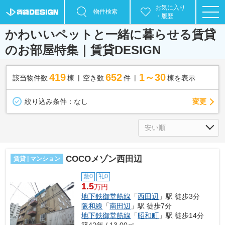
お気に入り
物件検索
・履歴
かわいいペットと一緒に暮らせる賃貸
のお部屋特集｜賃貸DESIGN
419
652
1～30
該当物件数
棟
空き数
件
棟を表示
変更
絞り込み条件：
なし
COCOメゾン西田辺
賃貸 | マンション
敷0
礼0
1.5
万円
地下鉄御堂筋線
「
西田辺
」駅 徒歩3分
阪和線
「
南田辺
」駅 徒歩7分
地下鉄御堂筋線
「
昭和町
」駅 徒歩14分
築42年 / 13.00㎡