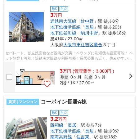
敷0
礼0
3
万円
近鉄南大阪線
「
針中野
」駅 徒歩8分
地下鉄御堂筋線
「
長居
」駅 徒歩20分
地下鉄谷町線
「
駒川中野
」駅 徒歩18分
築41年 / 27.00㎡
大阪府
大阪市東住吉区
鷹合
３丁目
セパレート、独立洗面台など設備が充実！ベランダに洗濯機も設置可能！ ペ
ット飼育も可能！近鉄南大阪線が利用可能！長居公園も近く、住みやすい環
境になっております。 ■□■□■□■□■□■...
3
万
円
(管理費等：3,000円 )
0ヶ月
0ヶ月
敷金
礼金
2階 / 1K / 27.00㎡
コーポイン長居A棟
賃貸 | マンション
敷0
礼0
3.2
万円
阪和線
「
長居
」駅 徒歩7分
地下鉄御堂筋線
「
長居
」駅 徒歩9分
南海高野線
「
住吉東
」駅 徒歩18分