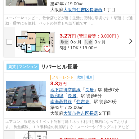
築42年 / 19.00㎡
大阪府
大阪市住吉区
長居西
１丁目
スーパーやコンビニ、飲食店などが近く生活に便利な環境です！ 駅近くで通
勤・通学にも便利、ペットの飼育も相談可能です！
■□■□■□■□■□■□■□■□■□■□■□■□■□■□■□■□■□■□■□■□ ご覧いただき...
3.2
万
円
(管理費等：3,000円 )
0ヶ月
0ヶ月
敷金
礼金
5階 / 1DK / 19.00㎡
リバーヒル長居
賃貸 | マンション
フリーレント
敷0
礼0
3.3
万円
地下鉄御堂筋線
「
長居
」駅 徒歩7分
阪和線
「
長居
」駅 徒歩6分
南海高野線
「
住吉東
」駅 徒歩20分
築43年 / 22.00㎡
大阪府
大阪市住吉区
長居
２丁目
エアコン、収納あり！ペット飼育可能！ネット利用も無料になっておりま
す。 御堂筋線、ＪＲ阪和線の長居駅すぐ！スーパーやドラッグストアなど近
くにあります。 ■□■□■□■□■□■□■□■□■□■...