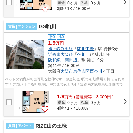
0ヶ月
0ヶ月
敷金
礼金
3階 / 1K / 16.00㎡
GS駒川
賃貸 | マンション
敷0
礼0
1.9
万円
地下鉄谷町線
「
駒川中野
」駅 徒歩3分
近鉄南大阪線
「
今川
」駅 徒歩8分
阪和線
「
南田辺
」駅 徒歩19分
築41年 / 16.00㎡
大阪府
大阪市東住吉区
西今川
４丁目
ペットの飼育が相談可能な物件です！敷金礼金0円で初期費用も抑えられま
す！ 大阪メトロ谷町線 駒川中野まで徒歩3分！近鉄南大阪線も徒歩圏内で利
用可能です！ ■□■□■□■□■□■□■□■□■□■□...
1.9
万
円
(管理費等：3,000円 )
0ヶ月
0ヶ月
敷金
礼金
4階 / 1R / 16.00㎡
RIZE山の王様
賃貸 | アパート