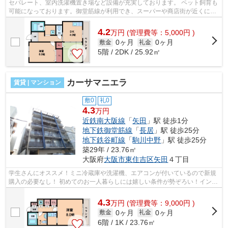
セパレート、室内洗濯機置き場など設備が充実しております。 ペット飼育も
可能になっております。御堂筋線が利用でき、スーパーや商店街が近くにあ
ります。 ■□■□■□■□■□■□■□■□■□■□■□■...
4.2
万
円
(管理費等：5,000円 )
0ヶ月
0ヶ月
敷金
礼金
5階 / 2DK / 25.92㎡
カーサマニエラ
賃貸 | マンション
敷0
礼0
4.3
万円
近鉄南大阪線
「
矢田
」駅 徒歩1分
地下鉄御堂筋線
「
長居
」駅 徒歩25分
地下鉄谷町線
「
駒川中野
」駅 徒歩25分
築29年 / 23.76㎡
大阪府
大阪市東住吉区
矢田
４丁目
学生さんにオススメ！ミニ冷蔵庫や洗濯機、エアコンが付いているので新規
購入の必要なし！ 初めてのお一人暮らしには嬉しい条件が勢ぞろい！インタ
ーネットも無料です！ ■□■□■□■□■□■...
4.3
万
円
(管理費等：9,000円 )
0ヶ月
0ヶ月
敷金
礼金
6階 / 1K / 23.76㎡