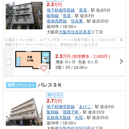
2.3
万円
地下鉄御堂筋線
「
長居
」駅 徒歩5分
阪和線
「
長居
」駅 徒歩3分
南海高野線
「
住吉東
」駅 徒歩20分
築40年 / 18.00㎡
大阪府
大阪市住吉区
長居
２丁目
お風呂トイレがあり、エアコン付き！ペット飼育可能になっております。 長
居駅がすぐ！スーパーやコンビニ、商店街が近くにあります。
■□■□■□■□■□■□■□■□■□■□■□■□■□■□■□■□■□■□■□■□ ご...
2.3
万
円
(管理費等：2,000円 )
0ヶ月
0ヶ月
敷金
礼金
3階 / 1R / 18.00㎡
パレスＳＫ
賃貸 | マンション
敷0
礼0
2.7
万円
地下鉄御堂筋線
「
あびこ
」駅 徒歩5分
阪和線
「
我孫子町
」駅 徒歩15分
近鉄南大阪線
「
矢田
」駅 徒歩25分
築38年 / 18.00㎡
大阪府
大阪市住吉区
苅田
６丁目