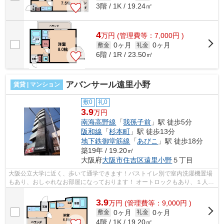
3階 / 1K / 19.24㎡
4
万
円
(管理費等：7,000円 )
0ヶ月
0ヶ月
敷金
礼金
6階 / 1R / 23.50㎡
アバンサール遠里小野
賃貸 | マンション
敷0
礼0
3.9
万円
南海高野線
「
我孫子前
」駅 徒歩5分
阪和線
「
杉本町
」駅 徒歩13分
地下鉄御堂筋線
「
あびこ
」駅 徒歩18分
築19年 / 19.20㎡
大阪府
大阪市住吉区
遠里小野
５丁目
大阪公立大学に近く、歩いて通学できます！バストイレ別で室内洗濯機置場
もあり、おしゃれなお部屋になっております！ オートロックもあり、１人暮
らしも安心です！ペット飼育も可能...
3.9
万
円
(管理費等：9,000円 )
0ヶ月
0ヶ月
敷金
礼金
4階 / 1K / 19.20㎡