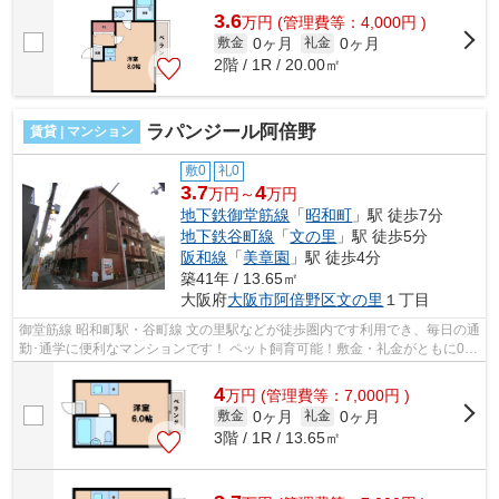
3.6
万
円
(管理費等：4,000円 )
0ヶ月
0ヶ月
敷金
礼金
2階 / 1R / 20.00㎡
ラパンジール阿倍野
賃貸 | マンション
敷0
礼0
3.7
4
万円～
万円
地下鉄御堂筋線
「
昭和町
」駅 徒歩7分
地下鉄谷町線
「
文の里
」駅 徒歩5分
阪和線
「
美章園
」駅 徒歩4分
築41年 / 13.65㎡
大阪府
大阪市阿倍野区
文の里
１丁目
御堂筋線 昭和町駅・谷町線 文の里駅などが徒歩圏内です利用でき、毎日の通
勤･通学に便利なマンションです！ ペット飼育可能！敷金・礼金がともに0円
となっており、初期費用を抑えた...
4
万
円
(管理費等：7,000円 )
0ヶ月
0ヶ月
敷金
礼金
3階 / 1R / 13.65㎡