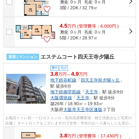
0ヶ月
0ヶ月
敷金
礼金
3階 / 2DK / 32.79㎡
4.5
万
円
(管理費等：6,000円 )
0ヶ月
0ヶ月
敷金
礼金
5階 / 2DK / 28.97㎡
エステムコート四天王寺夕陽丘
賃貸 | マンション
敷0
礼0
3.8
4.9
万円～
万円
地下鉄谷町線
「
四天王寺前夕陽ヶ丘
」
駅 徒歩6分
地下鉄御堂筋線
「
天王寺
」駅 徒歩9分
大阪環状線
「
天王寺
」駅 徒歩9分
築26年 / 18.90㎡～19.93㎡
大阪府
大阪市天王寺区
逢阪
２丁目
お風呂トイレ別・一口ガスコンロ・室内洗濯機置場・独立洗面台など充実の
設備！ オートロックもございますので女性・学生のお一人暮らしにも安心・
オススメのマンションです！天王寺...
3.8
万
円
(管理費等：17,430円 )