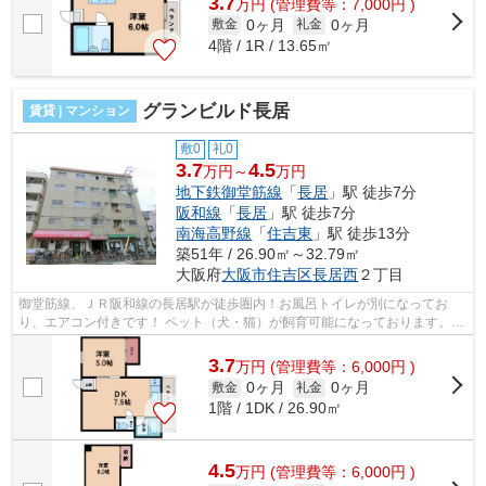
3.7
万
円
(管理費等：7,000円 )
0ヶ月
0ヶ月
敷金
礼金
4階 / 1R / 13.65㎡
グランビルド長居
賃貸 | マンション
敷0
礼0
3.7
4.5
万円～
万円
地下鉄御堂筋線
「
長居
」駅 徒歩7分
阪和線
「
長居
」駅 徒歩7分
南海高野線
「
住吉東
」駅 徒歩13分
築51年 / 26.90㎡～32.79㎡
大阪府
大阪市住吉区
長居西
２丁目
御堂筋線、ＪＲ阪和線の長居駅が徒歩圏内！お風呂トイレが別になってお
り、エアコン付きです！ ペット（犬・猫）が飼育可能になっております。コ
ンビニ、スーパーも近くあります。 ■...
3.7
万
円
(管理費等：6,000円 )
0ヶ月
0ヶ月
敷金
礼金
1階 / 1DK / 26.90㎡
4.5
万
円
(管理費等：6,000円 )