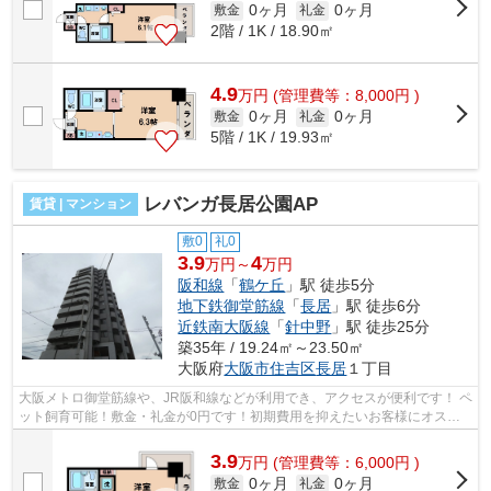
0ヶ月
0ヶ月
敷金
礼金
2階 / 1K / 18.90㎡
4.9
万
円
(管理費等：8,000円 )
0ヶ月
0ヶ月
敷金
礼金
5階 / 1K / 19.93㎡
レバンガ長居公園AP
賃貸 | マンション
敷0
礼0
3.9
4
万円～
万円
阪和線
「
鶴ケ丘
」駅 徒歩5分
地下鉄御堂筋線
「
長居
」駅 徒歩6分
近鉄南大阪線
「
針中野
」駅 徒歩25分
築35年 / 19.24㎡～23.50㎡
大阪府
大阪市住吉区
長居
１丁目
大阪メトロ御堂筋線や、JR阪和線などが利用でき、アクセスが便利です！ ペ
ット飼育可能！敷金・礼金が0円です！初期費用を抑えたいお客様にオスス
メです！ ■□■□■□■□■□■□■□■□■□■□■□■□...
3.9
万
円
(管理費等：6,000円 )
0ヶ月
0ヶ月
敷金
礼金