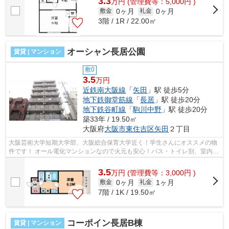
3.3
万
円
(管理費等：5,000円 )
0ヶ月
0ヶ月
敷金
礼金
3階 / 1R / 22.00㎡
オーシャン長居公園
賃貸 | マンション
敷0
3.5
万円
近鉄南大阪線
「
矢田
」駅 徒歩5分
地下鉄御堂筋線
「
長居
」駅 徒歩20分
地下鉄谷町線
「
駒川中野
」駅 徒歩20分
築33年 / 19.50㎡
大阪府
大阪市東住吉区
矢田
２丁目
大阪芸術大学短期大学部、大阪総合保育大学近く！学生さんにオススメの物
件です！ オール電化マンションなので火元も安心！バス・トイレ別、室内洗
濯機置場など充実の設備です！ ■□■...
3.5
万
円
(管理費等：3,000円 )
0ヶ月
1ヶ月
敷金
礼金
7階 / 1K / 19.50㎡
コーポイン長居B棟
賃貸 | マンション