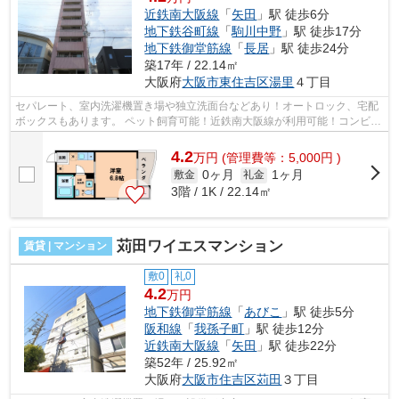
近鉄南大阪線
「
矢田
」駅 徒歩6分
地下鉄谷町線
「
駒川中野
」駅 徒歩17分
地下鉄御堂筋線
「
長居
」駅 徒歩24分
築17年 / 22.14㎡
大阪府
大阪市東住吉区
湯里
４丁目
セパレート、室内洗濯機置き場や独立洗面台などあり！オートロック、宅配
ボックスもあります。 ペット飼育可能！近鉄南大阪線が利用可能！コンビニ
やスーパーも近くにあります。 ■□■...
4.2
万
円
(管理費等：5,000円 )
0ヶ月
1ヶ月
敷金
礼金
3階 / 1K / 22.14㎡
苅田ワイエスマンション
賃貸 | マンション
敷0
礼0
4.2
万円
地下鉄御堂筋線
「
あびこ
」駅 徒歩5分
阪和線
「
我孫子町
」駅 徒歩12分
近鉄南大阪線
「
矢田
」駅 徒歩22分
築52年 / 25.92㎡
大阪府
大阪市住吉区
苅田
３丁目