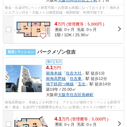
敷金・礼金0円にペット飼育可能！お部屋も綺麗になっております！ 南向き
にエアコン付き！大阪メトロ御堂筋線・昭和町駅、利用可能です。
■□■□■□■□■□■□■□■□■□■□■□■□■□■□■□■□■□■□■□■□...
4
万
円
(管理費等：5,000円 )
0ヶ月
0ヶ月
敷金
礼金
1階 / 1DK / 25.90㎡
パークメゾン住吉
賃貸 | マンション
敷0
礼0
4.1
万円
南海本線
「
住吉大社
」駅 徒歩1分
南海高野線
「
住吉東
」駅 徒歩12分
地下鉄四つ橋線
「
玉出
」駅 徒歩14分
築19年 / 20.00㎡
大阪府
大阪市住吉区
長峡町
南海高野線や、本線などが利用でき、アクセスが便利です！ペットも飼育可
能！ 敷金・礼金0円で初期費用を抑えたいお客様にオススメの物件です！ミ
ニ冷蔵庫、床暖房など！ ■□■□■□■□■□...
4.1
万
円
(管理費等：5,000円 )
0ヶ月
0ヶ月
敷金
礼金