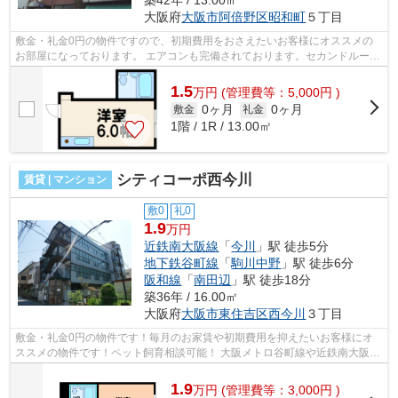
大阪府
大阪市阿倍野区
昭和町
５丁目
敷金・礼金0円の物件ですので、初期費用をおさえたいお客様にオススメの
お部屋になっております。 エアコンも完備されております。セカンドルーム
としてもご活用ください！ ■□■□■□■□...
1.5
万
円
(管理費等：5,000円 )
0ヶ月
0ヶ月
敷金
礼金
1階 / 1R / 13.00㎡
シティコーポ西今川
賃貸 | マンション
敷0
礼0
1.9
万円
近鉄南大阪線
「
今川
」駅 徒歩5分
地下鉄谷町線
「
駒川中野
」駅 徒歩6分
阪和線
「
南田辺
」駅 徒歩18分
築36年 / 16.00㎡
大阪府
大阪市東住吉区
西今川
３丁目
敷金・礼金0円の物件です！毎月のお家賃や初期費用を抑えたいお客様にオ
ススメの物件です！ペット飼育相談可能！ 大阪メトロ谷町線や近鉄南大阪線
の2沿線が徒歩圏内！近隣にコンビニ...
1.9
万
円
(管理費等：3,000円 )