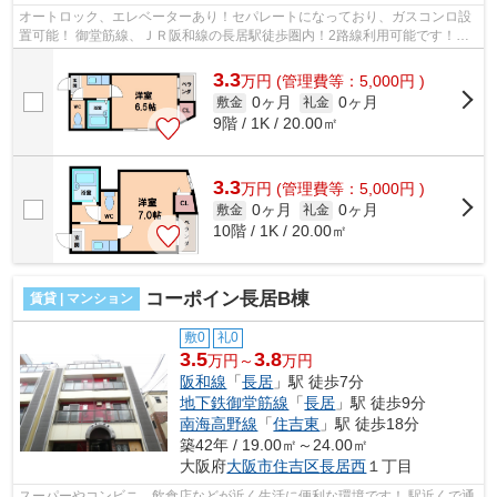
オートロック、エレベーターあり！セパレートになっており、ガスコンロ設
置可能！ 御堂筋線、ＪＲ阪和線の長居駅徒歩圏内！2路線利用可能です！
■□■□■□■□■□■□■□■□■□■□■□■□■□■□■□■□■□...
3.3
万
円
(管理費等：5,000円 )
0ヶ月
0ヶ月
敷金
礼金
9階 / 1K / 20.00㎡
3.3
万
円
(管理費等：5,000円 )
0ヶ月
0ヶ月
敷金
礼金
10階 / 1K / 20.00㎡
コーポイン長居B棟
賃貸 | マンション
敷0
礼0
3.5
3.8
万円～
万円
阪和線
「
長居
」駅 徒歩7分
地下鉄御堂筋線
「
長居
」駅 徒歩9分
南海高野線
「
住吉東
」駅 徒歩18分
築42年 / 19.00㎡～24.00㎡
大阪府
大阪市住吉区
長居西
１丁目
スーパーやコンビニ、飲食店などが近く生活に便利な環境です！ 駅近くで通