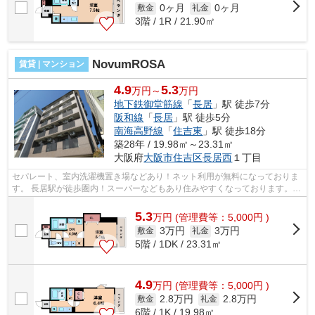
0ヶ月
0ヶ月
敷金
礼金
3階 / 1R / 21.90㎡
NovumROSA
賃貸 | マンション
4.9
5.3
万円～
万円
地下鉄御堂筋線
「
長居
」駅 徒歩7分
阪和線
「
長居
」駅 徒歩5分
南海高野線
「
住吉東
」駅 徒歩18分
築28年 / 19.98㎡～23.31㎡
大阪府
大阪市住吉区
長居西
１丁目
セパレート、室内洗濯機置き場などあり！ネット利用が無料になっておりま
す。 長居駅が徒歩圏内！スーパーなどもあり住みやすくなっております。近
隣、バイク置き場、駐車場空きあり...
5.3
万
円
(管理費等：5,000円 )
3万円
3万円
敷金
礼金
5階 / 1DK / 23.31㎡
4.9
万
円
(管理費等：5,000円 )
2.8万円
2.8万円
敷金
礼金
6階 / 1K / 19.98㎡