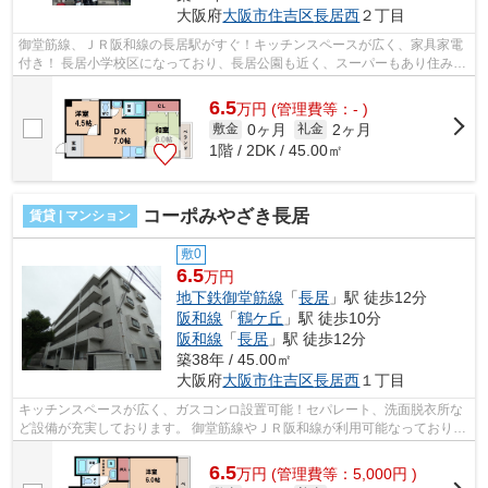
大阪府
大阪市住吉区
長居西
２丁目
御堂筋線、ＪＲ阪和線の長居駅がすぐ！キッチンスペースが広く、家具家電
付き！ 長居小学校区になっており、長居公園も近く、スーパーもあり住みや
すい環境です。 ■□■□■□■□■□■□■□■□■...
6.5
万
円
(管理費等：- )
0ヶ月
2ヶ月
敷金
礼金
1階 / 2DK / 45.00㎡
コーポみやざき長居
賃貸 | マンション
敷0
6.5
万円
地下鉄御堂筋線
「
長居
」駅 徒歩12分
阪和線
「
鶴ケ丘
」駅 徒歩10分
阪和線
「
長居
」駅 徒歩12分
築38年 / 45.00㎡
大阪府
大阪市住吉区
長居西
１丁目
キッチンスペースが広く、ガスコンロ設置可能！セパレート、洗面脱衣所な
ど設備が充実しております。 御堂筋線やＪＲ阪和線が利用可能なっており、
スーパーやドラックストアも近くに...
6.5
万
円
(管理費等：5,000円 )