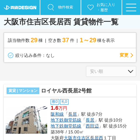
お気に入り
物件検索
・履歴
大阪市住吉区長居西 賃貸物件一覧
29
37
1～29
該当物件数
棟
空き数
件
棟を表示
変更
絞り込み条件：
なし
ロイヤル西長居2号館
賃貸 | マンション
敷0
礼0
1.6
万円
阪和線
「
長居
」駅 徒歩7分
地下鉄御堂筋線
「
長居
」駅 徒歩10分
地下鉄御堂筋線
「
西田辺
」駅 徒歩15分
築38年 / 15.00㎡
大阪府
大阪市住吉区
長居西
１丁目