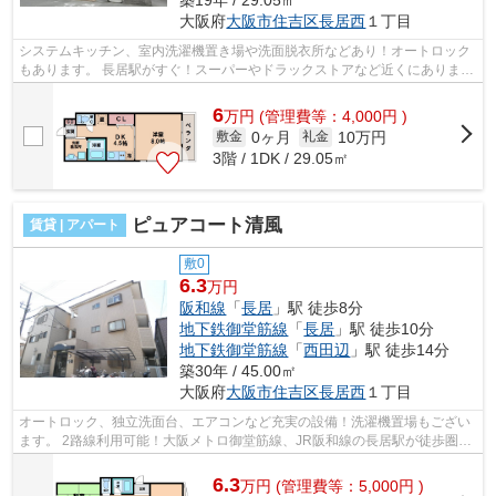
築19年 / 29.05㎡
大阪府
大阪市住吉区
長居西
１丁目
システムキッチン、室内洗濯機置き場や洗面脱衣所などあり！オートロック
もあります。 長居駅がすぐ！スーパーやドラックストアなど近くにありま
す。 ■□■□■□■□■□■□■□■□■□■□■□■□■□■□■...
6
万
円
(管理費等：4,000円 )
0ヶ月
10万円
敷金
礼金
3階 / 1DK / 29.05㎡
ピュアコート清風
賃貸 | アパート
敷0
6.3
万円
阪和線
「
長居
」駅 徒歩8分
地下鉄御堂筋線
「
長居
」駅 徒歩10分
地下鉄御堂筋線
「
西田辺
」駅 徒歩14分
築30年 / 45.00㎡
大阪府
大阪市住吉区
長居西
１丁目
オートロック、独立洗面台、エアコンなど充実の設備！洗濯機置場もござい
ます。 2路線利用可能！大阪メトロ御堂筋線、JR阪和線の長居駅が徒歩圏
内、大領小学校区の物件です！ ■□■□■□...
6.3
万
円
(管理費等：5,000円 )