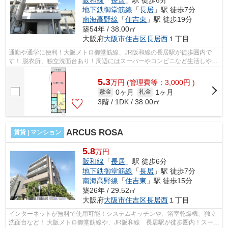
阪和線
「
長居
」駅 徒歩6分
地下鉄御堂筋線
「
長居
」駅 徒歩7分
南海高野線
「
住吉東
」駅 徒歩19分
築54年 / 38.00㎡
大阪府
大阪市住吉区
長居西
１丁目
通勤や通学に便利！大阪メトロ御堂筋線、JR阪和線の長居駅が徒歩圏内で
す！ 脱衣所、独立洗面台あり！周辺にはスーパーやコンビニなど生活しやす
い環境です！ ■□■□■□■□■□■□■□■□■□■□■...
5.3
万
円
(管理費等：3,000円 )
0ヶ月
1ヶ月
敷金
礼金
3階 / 1DK / 38.00㎡
ARCUS ROSA
賃貸 | マンション
5.8
万円
阪和線
「
長居
」駅 徒歩6分
地下鉄御堂筋線
「
長居
」駅 徒歩7分
南海高野線
「
住吉東
」駅 徒歩15分
築26年 / 29.52㎡
大阪府
大阪市住吉区
長居西
１丁目
インターネットが無料で使用可能！システムキッチンや、浴室乾燥機、独立
洗面台など！ 大阪メトロ御堂筋線や、JR阪和線 長居駅が徒歩圏内！スーパ