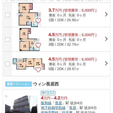
ンビニ、スーパーも近くあります。 ■...
3.7
万
円
(管理費等：6,000円 )
0ヶ月
0ヶ月
敷金
礼金
1階 / 1DK / 26.90㎡
4.5
万
円
(管理費等：6,000円 )
0ヶ月
0ヶ月
敷金
礼金
3階 / 2DK / 32.79㎡
4.5
万
円
(管理費等：6,000円 )
0ヶ月
0ヶ月
敷金
礼金
5階 / 2DK / 28.97㎡
ウィン長居西
賃貸 | マンション
敷0
礼0
4
4.2
万円～
万円
阪和線
「
長居
」駅 徒歩4分
地下鉄御堂筋線
「
長居
」駅 徒歩6分
南海高野線
「
住吉東
」駅 徒歩15分