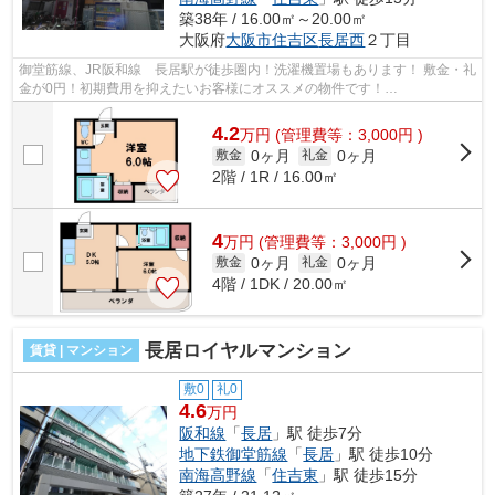
築38年 / 16.00㎡～20.00㎡
大阪府
大阪市住吉区
長居西
２丁目
御堂筋線、JR阪和線 長居駅が徒歩圏内！洗濯機置場もあります！ 敷金・礼
金が0円！初期費用を抑えたいお客様にオススメの物件です！
■□■□■□■□■□■□■□■□■□■□■□■□■□■□■□■□■□■□■□■□ ご...
4.2
万
円
(管理費等：3,000円 )
0ヶ月
0ヶ月
敷金
礼金
2階 / 1R / 16.00㎡
4
万
円
(管理費等：3,000円 )
0ヶ月
0ヶ月
敷金
礼金
4階 / 1DK / 20.00㎡
長居ロイヤルマンション
賃貸 | マンション
敷0
礼0
4.6
万円
阪和線
「
長居
」駅 徒歩7分
地下鉄御堂筋線
「
長居
」駅 徒歩10分
南海高野線
「
住吉東
」駅 徒歩15分