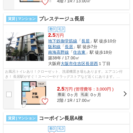
4階 / 1R / 13.00㎡
プレステージュ長居
賃貸 | マンション
敷0
礼0
2.5
万円
地下鉄御堂筋線
「
長居
」駅 徒歩10分
阪和線
「
長居
」駅 徒歩7分
南海高野線
「
住吉東
」駅 徒歩18分
築38年 / 17.00㎡
大阪府
大阪市住吉区
長居西
１丁目
お風呂トイレあり！クローゼット、洗濯機置き場もあります。エアコン付
き！ 長居駅がすぐ！スーパーやドラッグストアなど近くにあります。
■□■□■□■□■□■□■□■□■□■□■□■□■□■□■□■□■□■□■□■...
2.5
万
円
(管理費等：3,000円 )
0ヶ月
0ヶ月
敷金
礼金
2階 / 1R / 17.00㎡
コーポイン長居A棟
賃貸 | マンション
敷0
礼0