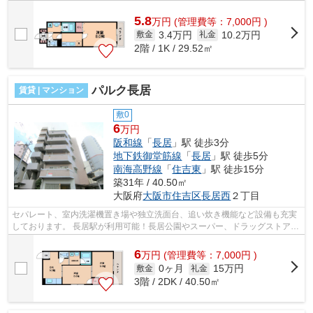
ーや、コンビニも近くにあります！ ...
5.8
万
円
(管理費等：7,000円 )
3.4万円
10.2万円
敷金
礼金
2階 / 1K / 29.52㎡
パルク長居
賃貸 | マンション
敷0
6
万円
阪和線
「
長居
」駅 徒歩3分
地下鉄御堂筋線
「
長居
」駅 徒歩5分
南海高野線
「
住吉東
」駅 徒歩15分
築31年 / 40.50㎡
大阪府
大阪市住吉区
長居西
２丁目
セパレート、室内洗濯機置き場や独立洗面台、追い炊き機能など設備も充実
しております。 長居駅が利用可能！長居公園やスーパー、ドラッグストアな
ど近くにあります。 ■□■□■□■□■□■□■...
6
万
円
(管理費等：7,000円 )
0ヶ月
15万円
敷金
礼金
3階 / 2DK / 40.50㎡