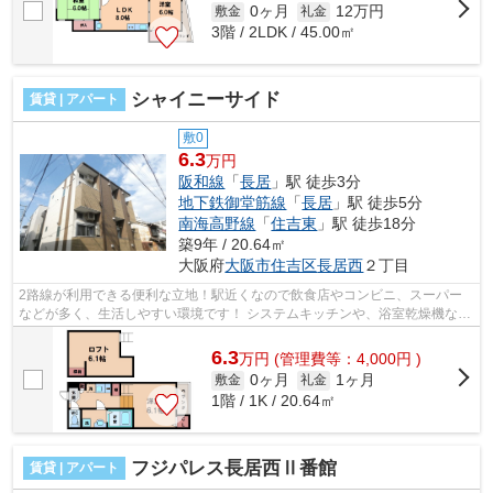
0ヶ月
12万円
敷金
礼金
3階 / 2LDK / 45.00㎡
シャイニーサイド
賃貸 | アパート
敷0
6.3
万円
阪和線
「
長居
」駅 徒歩3分
地下鉄御堂筋線
「
長居
」駅 徒歩5分
南海高野線
「
住吉東
」駅 徒歩18分
築9年 / 20.64㎡
大阪府
大阪市住吉区
長居西
２丁目
2路線が利用できる便利な立地！駅近くなので飲食店やコンビニ、スーパー
などが多く、生活しやすい環境です！ システムキッチンや、浴室乾燥機な
ど！インターネットも無料です！ ■□■□...
6.3
万
円
(管理費等：4,000円 )
0ヶ月
1ヶ月
敷金
礼金
1階 / 1K / 20.64㎡
フジパレス長居西Ⅱ番館
賃貸 | アパート