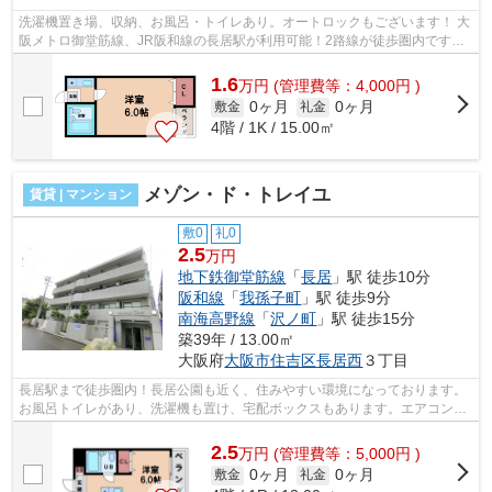
洗濯機置き場、収納、お風呂・トイレあり。オートロックもございます！ 大
阪メトロ御堂筋線、JR阪和線の長居駅が利用可能！2路線が徒歩圏内です！
■□■□■□■□■□■□■□■□■□■□■□■□■□■□■□■□...
1.6
万
円
(管理費等：4,000円 )
0ヶ月
0ヶ月
敷金
礼金
4階 / 1K / 15.00㎡
メゾン・ド・トレイユ
賃貸 | マンション
敷0
礼0
2.5
万円
地下鉄御堂筋線
「
長居
」駅 徒歩10分
阪和線
「
我孫子町
」駅 徒歩9分
南海高野線
「
沢ノ町
」駅 徒歩15分
築39年 / 13.00㎡
大阪府
大阪市住吉区
長居西
３丁目
長居駅まで徒歩圏内！長居公園も近く、住みやすい環境になっております。
お風呂トイレがあり、洗濯機も置け、宅配ボックスもあります。エアコン付
き！ ■□■□■□■□■□■□■□■□■□■□■□■□■□■...
2.5
万
円
(管理費等：5,000円 )
0ヶ月
0ヶ月
敷金
礼金