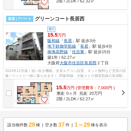
2階 / 2LDK / 62.32㎡
グリーンコート長居西
賃貸 | アパート
敷0
15.5
万円
阪和線
「
長居
」駅 徒歩3分
地下鉄御堂筋線
「
長居
」駅 徒歩4分
南海高野線
「
住吉東
」駅 徒歩15分
築1年 / 62.27㎡
大阪府
大阪市住吉区
長居西
２丁目
2024年12月築！追い炊き機能、全室エアコン設置、ネット無料など充実の設
備！ペットと一緒に暮らせます！ JR阪和線、大阪メトロ御堂筋線の長居駅ま
で徒歩圏内！長居小学校区の物件で...
15.5
万
円
(管理費等：7,000円 )
0ヶ月
20万円
敷金
礼金
2階 / 2LDK / 62.27㎡
29
37
1～29
該当物件数
棟
空き数
件
棟を表示