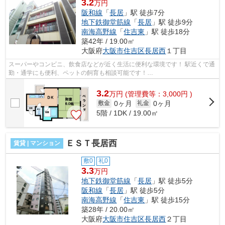
3.2
万円
阪和線
「
長居
」駅 徒歩7分
地下鉄御堂筋線
「
長居
」駅 徒歩9分
南海高野線
「
住吉東
」駅 徒歩18分
築42年 / 19.00㎡
大阪府
大阪市住吉区
長居西
１丁目
スーパーやコンビニ、飲食店などが近く生活に便利な環境です！ 駅近くで通
勤・通学にも便利、ペットの飼育も相談可能です！
■□■□■□■□■□■□■□■□■□■□■□■□■□■□■□■□■□■□■□■□ ご覧いただき...
3.2
万
円
(管理費等：3,000円 )
0ヶ月
0ヶ月
敷金
礼金
5階 / 1DK / 19.00㎡
ＥＳＴ長居西
賃貸 | マンション
敷0
礼0
3.3
万円
地下鉄御堂筋線
「
長居
」駅 徒歩5分
阪和線
「
長居
」駅 徒歩5分
南海高野線
「
住吉東
」駅 徒歩15分
築28年 / 20.00㎡
大阪府
大阪市住吉区
長居西
２丁目