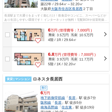
築22年 / 29.64㎡～32.20㎡
大阪府
大阪市住吉区
長居西
２丁目
長居駅まで大通りをまっすぐ進むだけ！飲食店やコンビニ、スーパーなどが
あり生活しやすい環境です！ インターネットが無料！宅配BOXや浴室乾燥機
など嬉しい設備が充実です！ ■□■□■□...
6
万
円
(管理費等：7,000円 )
3.5万円
10.5万円
敷金
礼金
4階 / 1R / 29.64㎡
6.8
万
円
(管理費等：7,000円 )
3.9万円
11.7万円
敷金
礼金
5階 / 1K / 32.20㎡
ロネスタ長居西
賃貸 | マンション
敷0
6
万円
地下鉄御堂筋線
「
長居
」駅 徒歩7分
阪和線
「
長居
」駅 徒歩5分
南海高野線
「
住吉東
」駅 徒歩19分