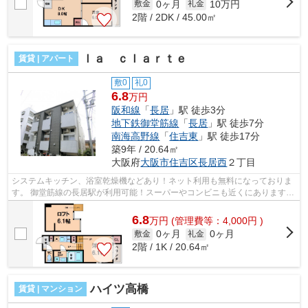
0ヶ月
10万円
敷金
礼金
2階 / 2DK / 45.00㎡
ｌａ ｃｌａｒｔｅ
賃貸 | アパート
敷0
礼0
6.8
万円
阪和線
「
長居
」駅 徒歩3分
地下鉄御堂筋線
「
長居
」駅 徒歩7分
南海高野線
「
住吉東
」駅 徒歩17分
築9年 / 20.64㎡
大阪府
大阪市住吉区
長居西
２丁目
システムキッチン、浴室乾燥機などあり！ネット利用も無料になっておりま
す。 御堂筋線の長居駅が利用可能！スーパーやコンビニも近くにあります。
■□■□■□■□■□■□■□■□■□■□■□■□■□■□■□■...
6.8
万
円
(管理費等：4,000円 )
0ヶ月
0ヶ月
敷金
礼金
2階 / 1K / 20.64㎡
ハイツ高橋
賃貸 | マンション