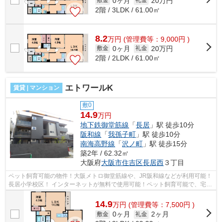
0ヶ月
20万円
敷金
礼金
2階 / 3LDK / 61.00㎡
8.2
万
円
(管理費等：9,000円 )
0ヶ月
20万円
敷金
礼金
2階 / 2LDK / 61.00㎡
エトワールK
賃貸 | マンション
敷0
14.9
万円
地下鉄御堂筋線
「
長居
」駅 徒歩10分
阪和線
「
我孫子町
」駅 徒歩10分
南海高野線
「
沢ノ町
」駅 徒歩15分
築2年 / 62.32㎡
大阪府
大阪市住吉区
長居西
３丁目
ペット飼育可能の物件！大阪メトロ御堂筋線や、JR阪和線などが利用可能！
長居小学校区！ インターネットが無料で使用可能！ペット飼育可能で、宅配
ボックスも完備です！ ■□■□■□■□■□■...
14.9
万
円
(管理費等：7,500円 )
0ヶ月
2ヶ月
敷金
礼金