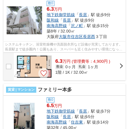
敷0
6.3
万円
地下鉄御堂筋線
「
長居
」駅 徒歩9分
阪和線
「
長居
」駅 徒歩9分
南海高野線
「
沢ノ町
」駅 徒歩15分
築8年 / 32.00㎡
大阪府
大阪市住吉区
長居西
３丁目
システムキッチン、浴室乾燥機や洗面脱衣所など設備が充実しております。
長居駅まで徒歩圏内！公園もあり、スーパーも近く住みやすい環境になって
おります。 ■□■□■□■□■□■□■□■□■□■□■...
6.3
万
円
(管理費等：4,900円 )
0ヶ月
1ヶ月
敷金
礼金
1階 / 1K / 32.00㎡
ファミリー本多
賃貸 | マンション
敷0
6.5
万円
地下鉄御堂筋線
「
長居
」駅 徒歩7分
阪和線
「
長居
」駅 徒歩5分
南海高野線
「
住吉東
」駅 徒歩14分
築32年 / 45.00㎡