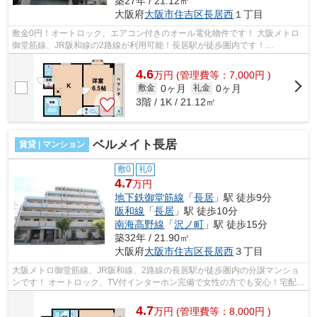
築27年 / 21.12㎡
大阪府
大阪市住吉区
長居西
１丁目
敷金0円！オートロック、エアコン付きのオール電化物件です！ 大阪メトロ
御堂筋線、JR阪和線の2路線が利用可能！長居駅が徒歩圏内です！
■□■□■□■□■□■□■□■□■□■□■□■□■□■□■□■□■□■□■□■□ ...
4.6
万
円
(管理費等：7,000円 )
0ヶ月
0ヶ月
敷金
礼金
3階 / 1K / 21.12㎡
ベルメイト長居
賃貸 | マンション
敷0
礼0
4.7
万円
地下鉄御堂筋線
「
長居
」駅 徒歩9分
阪和線
「
長居
」駅 徒歩10分
南海高野線
「
沢ノ町
」駅 徒歩15分
築32年 / 21.90㎡
大阪府
大阪市住吉区
長居西
３丁目
大阪メトロ御堂筋線、JR阪和線、2路線の長居駅が徒歩圏内の分譲マンショ
ンです！ オートロック、TV付インターホン完備で女性の方でも安心！宅配
BOXや1口IHコンロなど嬉しい設備が充実...
4.7
万
円
(管理費等：8,000円 )