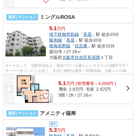
ミングルROSA
賃貸 | マンション
5.1
万円
地下鉄御堂筋線
「
長居
」駅 徒歩10分
阪和線
「
長居
」駅 徒歩10分
南海高野線
「
住吉東
」駅 徒歩15分
築31年 / 27.26㎡
大阪府
大阪市住吉区
長居西
１丁目
オートロック、宅配BOXあり！初めての一人暮らしにオススメの物件です！
スーパーやコンビニも近く、生活に便利な環境！JR阪和線、大阪メトロ御堂
筋線の長居駅が利用可能です！ ■□■□...
5.1
万
円
(管理費等：4,000円 )
2.9万円
2.9万円
敷金
礼金
3階 / 2K / 27.26㎡
アメニティ福寿
賃貸 | マンション
敷0
5.3
万円