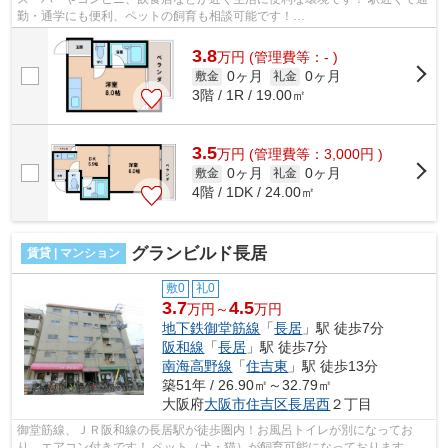
勤・通学にも便利、ペットの飼育も相談可能です！
■□■□■□■□■□■□■□■□■□■□■□■□■□■□■□■□■□■□■□■□ ご覧いただき...
3.8
万
円
(管理費等：- )
0ヶ月
0ヶ月
敷金
礼金
3階 / 1R / 19.00㎡
3.5
万
円
(管理費等：3,000円 )
0ヶ月
0ヶ月
敷金
礼金
4階 / 1DK / 24.00㎡
グランビルド長居
賃貸 | マンション
敷0
礼0
3.7
4.5
万円～
万円
地下鉄御堂筋線
「
長居
」駅 徒歩7分
阪和線
「
長居
」駅 徒歩7分
南海高野線
「
住吉東
」駅 徒歩13分
築51年 / 26.90㎡～32.79㎡
大阪府
大阪市住吉区
長居西
２丁目
御堂筋線、ＪＲ阪和線の長居駅が徒歩圏内！お風呂トイレが別になってお
り、エアコン付きです！ ペット（犬・猫）が飼育可能になっております。コ