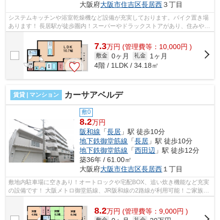
大阪府
大阪市住吉区
長居西
３丁目
システムキッチンや浴室乾燥機など設備が充実しております。バイク置き場
あります！ 長居駅が徒歩圏内！スーパーやドラックストアがあり、住みやす
い環境になっております。 ■□■□■□■...
7.3
万
円
(管理費等：10,000円 )
0ヶ月
1ヶ月
敷金
礼金
4階 / 1LDK / 34.18㎡
カーサアベルデ
賃貸 | マンション
敷0
8.2
万円
阪和線
「
長居
」駅 徒歩10分
地下鉄御堂筋線
「
長居
」駅 徒歩10分
地下鉄御堂筋線
「
西田辺
」駅 徒歩12分
築36年 / 61.00㎡
大阪府
大阪市住吉区
長居西
１丁目
敷地内駐車場に空きあり！オートロックや宅配BOX、追い炊き機能など充実
の設備です！ 大阪メトロ御堂筋線、JR阪和線の2路線が利用可能！ご家族で
のお引越しにオススメの物件です！ ■...
8.2
万
円
(管理費等：9,000円 )