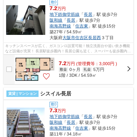
敷0
7.2
万円
地下鉄御堂筋線
「
長居
」駅 徒歩7分
阪和線
「
長居
」駅 徒歩7分
南海高野線
「
住吉東
」駅 徒歩15分
築27年 / 54.59㎡
大阪府
大阪市住吉区
長居西
３丁目
キッチンスペースが広く、ガスコンロ設置可能！独立洗面台や追い炊き機能
など設備が充実！ 長居駅徒歩圏内！長居公園も近く、スーパーも徒歩圏内！
住みやすい環境になっております。 ...
7.2
万
円
(管理費等：3,000円 )
0ヶ月
5万円
敷金
礼金
1階 / 3DK / 54.59㎡
シスイル長居
賃貸 | マンション
敷0
7.3
万円
地下鉄御堂筋線
「
長居
」駅 徒歩7分
阪和線
「
長居
」駅 徒歩7分
南海高野線
「
住吉東
」駅 徒歩15分
築11年 / 34.18㎡