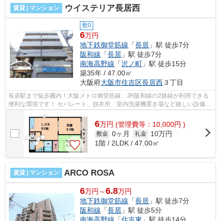
ウイステリア長居西
賃貸 | マンション
敷0
6
万円
地下鉄御堂筋線
「
長居
」駅 徒歩7分
阪和線
「
長居
」駅 徒歩7分
南海高野線
「
沢ノ町
」駅 徒歩15分
築35年 / 47.00㎡
大阪府
大阪市住吉区
長居西
３丁目
長居駅まで徒歩圏内！大阪メトロ御堂筋線、JR阪和線の2路線が利用できる
便利な環境です！ セパレート、脱衣所、室内洗濯機置き場など嬉しい設備が
充実！TV付インターホンもございます...
6
万
円
(管理費等：10,000円 )
0ヶ月
10万円
敷金
礼金
1階 / 2LDK / 47.00㎡
ARCO ROSA
賃貸 | マンション
6
6.8
万円～
万円
地下鉄御堂筋線
「
長居
」駅 徒歩7分
阪和線
「
長居
」駅 徒歩5分
南海高野線
「
住吉東
」駅 徒歩14分