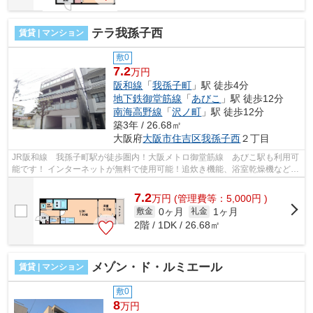
テラ我孫子西
賃貸 | マンション
敷0
7.2
万円
阪和線
「
我孫子町
」駅 徒歩4分
地下鉄御堂筋線
「
あびこ
」駅 徒歩12分
南海高野線
「
沢ノ町
」駅 徒歩12分
築3年 / 26.68㎡
大阪府
大阪市住吉区
我孫子西
２丁目
JR阪和線 我孫子町駅が徒歩圏内！大阪メトロ御堂筋線 あびこ駅も利用可
能です！ インターネットが無料で使用可能！追炊き機能、浴室乾燥機など！
宅配ボックスもあります！ ■□■□■□■...
7.2
万
円
(管理費等：5,000円 )
0ヶ月
1ヶ月
敷金
礼金
2階 / 1DK / 26.68㎡
メゾン・ド・ルミエール
賃貸 | マンション
敷0
8
万円