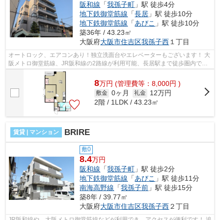
阪和線
「
我孫子町
」駅 徒歩4分
地下鉄御堂筋線
「
長居
」駅 徒歩10分
地下鉄御堂筋線
「
あびこ
」駅 徒歩10分
築36年 / 43.23㎡
大阪府
大阪市住吉区
我孫子西
１丁目
オートロック、エアコンあり！独立洗面台やエレベーターもございます！ 大
阪メトロ御堂筋線、JR阪和線の2路線が利用可能、長居駅まで徒歩圏内で
す！ ■□■□■□■□■□■□■□■□■□■□■□■□■□■□■□...
8
万
円
(管理費等：8,000円 )
0ヶ月
12万円
敷金
礼金
2階 / 1LDK / 43.23㎡
BRIRE
賃貸 | マンション
敷0
8.4
万円
阪和線
「
我孫子町
」駅 徒歩2分
地下鉄御堂筋線
「
あびこ
」駅 徒歩11分
南海高野線
「
我孫子前
」駅 徒歩15分
築8年 / 39.77㎡
大阪府
大阪市住吉区
我孫子西
２丁目
JR阪和線や、大阪メトロ御堂筋線などが利用でき、アクセスが便利です！ 追