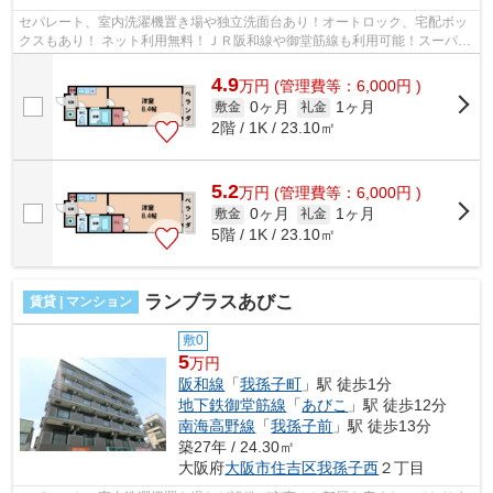
セパレート、室内洗濯機置き場や独立洗面台あり！オートロック、宅配ボッ
クスもあり！ ネット利用無料！ＪＲ阪和線や御堂筋線も利用可能！スーパー
も近くにあります。 ■□■□■□■□■□■□■...
4.9
万
円
(管理費等：6,000円 )
0ヶ月
1ヶ月
敷金
礼金
2階 / 1K / 23.10㎡
5.2
万
円
(管理費等：6,000円 )
0ヶ月
1ヶ月
敷金
礼金
5階 / 1K / 23.10㎡
ランブラスあびこ
賃貸 | マンション
敷0
5
万円
阪和線
「
我孫子町
」駅 徒歩1分
地下鉄御堂筋線
「
あびこ
」駅 徒歩12分
南海高野線
「
我孫子前
」駅 徒歩13分
築27年 / 24.30㎡
大阪府
大阪市住吉区
我孫子西
２丁目