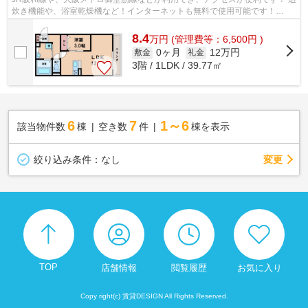
炊き機能や、浴室乾燥機など！インターネットも無料で使用可能です！
■□■□■□■□■□■□■□■□■□■□■□■□■□■□■□■□■□■...
8.4
万
円
(管理費等：6,500円 )
0ヶ月
12万円
敷金
礼金
3階 / 1LDK / 39.77㎡
6
7
1～6
該当物件数
棟
空き数
件
棟を表示
変更
絞り込み条件：
なし
TOP
店舗情報
閲覧履歴
お気に入り
Copy right(c) 賃貸DESIGN All Rights Reserved.