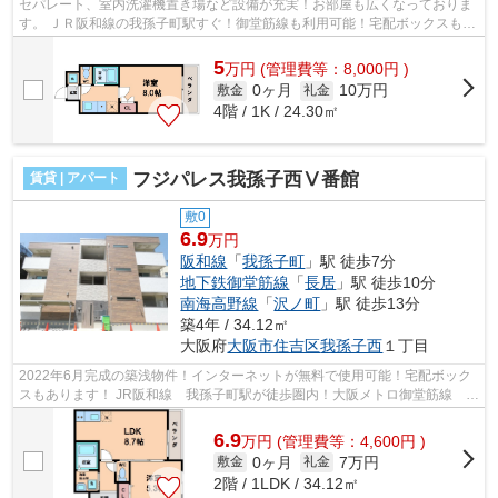
セパレート、室内洗濯機置き場など設備が充実！お部屋も広くなっておりま
す。 ＪＲ阪和線の我孫子町駅すぐ！御堂筋線も利用可能！宅配ボックスもあ
ります。 ■□■□■□■□■□■□■□■□■□■□■□■...
5
万
円
(管理費等：8,000円 )
0ヶ月
10万円
敷金
礼金
4階 / 1K / 24.30㎡
フジパレス我孫子西Ⅴ番館
賃貸 | アパート
敷0
6.9
万円
阪和線
「
我孫子町
」駅 徒歩7分
地下鉄御堂筋線
「
長居
」駅 徒歩10分
南海高野線
「
沢ノ町
」駅 徒歩13分
築4年 / 34.12㎡
大阪府
大阪市住吉区
我孫子西
１丁目
2022年6月完成の築浅物件！インターネットが無料で使用可能！宅配ボック
スもあります！ JR阪和線 我孫子町駅が徒歩圏内！大阪メトロ御堂筋線 長
居駅なども利用でき、アクセスが便利...
6.9
万
円
(管理費等：4,600円 )
0ヶ月
7万円
敷金
礼金
2階 / 1LDK / 34.12㎡