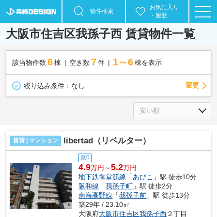
お気に入り
物件検索
・履歴
大阪市住吉区我孫子西 賃貸物件一覧
6
7
1～6
該当物件数
棟
空き数
件
棟を表示
変更
絞り込み条件：
なし
libertad（リベルター）
賃貸 | マンション
敷0
4.9
5.2
万円～
万円
地下鉄御堂筋線
「
あびこ
」駅 徒歩10分
阪和線
「
我孫子町
」駅 徒歩2分
南海高野線
「
我孫子前
」駅 徒歩13分
築29年 / 23.10㎡
大阪府
大阪市住吉区
我孫子西
２丁目