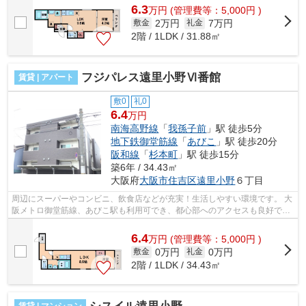
6.3
万
円
(管理費等：5,000円 )
2万円
7万円
敷金
礼金
2階 / 1LDK / 31.88㎡
フジパレス遠里小野Ⅵ番館
賃貸 | アパート
敷0
礼0
6.4
万円
南海高野線
「
我孫子前
」駅 徒歩5分
地下鉄御堂筋線
「
あびこ
」駅 徒歩20分
阪和線
「
杉本町
」駅 徒歩15分
築6年 / 34.43㎡
大阪府
大阪市住吉区
遠里小野
６丁目
周辺にスーパーやコンビニ、飲食店などが充実！生活しやすい環境です。 大
阪メトロ御堂筋線、あびこ駅も利用可でき、都心部へのアクセスも良好で
す！ ■□■□■□■□■□■□■□■□■□■□■□■□■□■□■...
6.4
万
円
(管理費等：5,000円 )
0万円
0万円
敷金
礼金
2階 / 1LDK / 34.43㎡
賃貸 | マンション