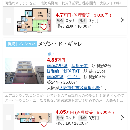
可能なキッチンなど！ 南海高野線、我孫子前駅が徒歩圏内！大阪メトロ御堂
筋線も利用可能、遠里小野小学校区の...
4.7
万
円
(管理費等：3,000円 )
0ヶ月
0ヶ月
敷金
礼金
4階 / 2DK / 40.00㎡
メゾン・ド・ギャレ
賃貸 | マンション
敷0
4.85
万円
南海高野線
「
我孫子前
」駅 徒歩2分
阪和線
「
我孫子町
」駅 徒歩13分
南海本線
「
住ノ江
」駅 徒歩15分
築24年 / 25.00㎡
大阪府
大阪市住吉区
遠里小野
１丁目
エアコンやガスコンロが付いているので新規購入の必要なし！ 駅近くなので
スーパーやコンビニ、飲食店など周辺施設も充実！初めてのお一人暮らしに
オススメです！ ■□■□■□■□■□■□■□■□■...
4.85
万
円
(管理費等：6,500円 )
0ヶ月
8万円
敷金
礼金
4階 / 1K / 25.00㎡