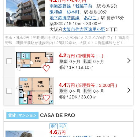
4.2
4.4
万円～
万円
南海高野線
「
我孫子前
」駅 徒歩5分
阪和線
「
杉本町
」駅 徒歩10分
地下鉄御堂筋線
「
あびこ
」駅 徒歩15分
築38年 / 19.10㎡～33.00㎡
大阪府
大阪市住吉区
遠里小野
２丁目
敷金・礼金0円！初期費用を抑えたいお客様にオススメの物件です！ 南海高
野線 我孫子前駅が徒歩圏内！JR阪和線や、大阪メトロ御堂筋線など！
■□■□■□■□■□■□■□■□■□■□■□■□■□■□■□■□■□■□...
4.2
万
円
(管理費等：- )
0ヶ月
0ヶ月
敷金
礼金
4階 / 1R / 19.10㎡
4.4
万
円
(管理費等：3,000円 )
0ヶ月
0ヶ月
敷金
礼金
4階 / 2DK / 33.00㎡
CASA DE PAO
賃貸 | マンション
敷0
礼0
4.6
万円