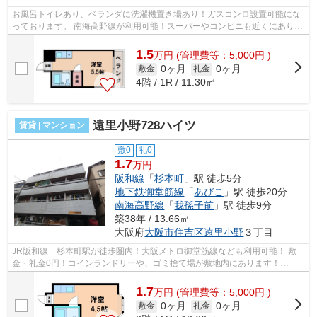
お風呂トイレあり、ベランダに洗濯機置き場あり！ガスコンロ設置可能にな
っております。 南海高野線が利用可能！スーパーやコンビニも近くにありま
す。 ■□■□■□■□■□■□■□■□■□■□■□■□■□■...
1.5
万
円
(管理費等：5,000円 )
0ヶ月
0ヶ月
敷金
礼金
4階 / 1R / 11.30㎡
遠里小野728ハイツ
賃貸 | マンション
敷0
礼0
1.7
万円
阪和線
「
杉本町
」駅 徒歩5分
地下鉄御堂筋線
「
あびこ
」駅 徒歩20分
南海高野線
「
我孫子前
」駅 徒歩9分
築38年 / 13.66㎡
大阪府
大阪市住吉区
遠里小野
３丁目
JR阪和線 杉本町駅が徒歩圏内！大阪メトロ御堂筋線なども利用可能！ 敷
金・礼金0円！コインランドリーや、ゴミ捨て場が敷地内にあります！
■□■□■□■□■□■□■□■□■□■□■□■□■□■□■□■□■□■□■□...
1.7
万
円
(管理費等：5,000円 )
0ヶ月
0ヶ月
敷金
礼金