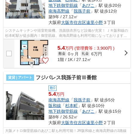
地下鉄御堂筋線
「
あびこ
」駅 徒歩20分
南海高野線
「
我孫子前
」駅 徒歩12分
築9年 / 27.12㎡
大阪府
大阪市住吉区
遠里小野
３丁目
システムキッチンや浴室乾燥機、洗面脱衣所など設備が充実！ ＪＲ阪和線の
杉本町駅が徒歩圏内！御堂筋線、南海高野線も利用可能になっております。
■□■□■□■□■□■□■□■□■□■□■□■□■□■□■□■...
5.4
万
円
(管理費等：3,900円 )
0ヶ月
6万円
敷金
礼金
1階 / 1K / 27.12㎡
フジパレス我孫子前Ⅲ番館
賃貸 | アパート
敷0
5.4
万円
南海高野線
「
我孫子前
」駅 徒歩5分
阪和線
「
杉本町
」駅 徒歩10分
地下鉄御堂筋線
「
あびこ
」駅 徒歩15分
築8年 / 26.52㎡
大阪府
大阪市住吉区
遠里小野
２丁目
大阪メトロ御堂筋線のあびこ駅も利用可能！JR阪和線と南海高野線の3路線