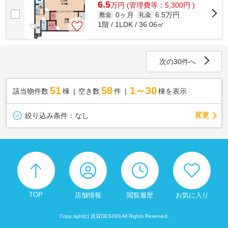
6.5
万
円
(管理費等：5,300円 )
0ヶ月
6.5万円
敷金
礼金
1階 / 1LDK / 36.06㎡
次の30件へ
51
58
1～30
該当物件数
棟
空き数
件
棟を表示
変更
絞り込み条件：
なし
TOP
店舗情報
閲覧履歴
お気に入り
Copy right(c) 賃貸DESIGN All Rights Reserved.