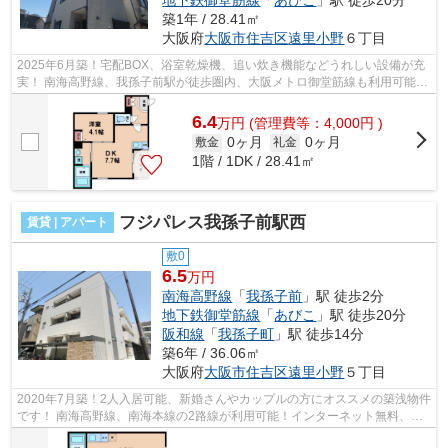
築1年 / 28.41㎡
大阪府
大阪市住吉区
遠里小野
６丁目
2025年6月築！宅配BOX、浴室乾燥機、追い炊き機能などうれしい設備が充
実！ 南海高野線、我孫子前駅が徒歩圏内、大阪メトロ御堂筋線も利用可能で
す！ ■□■□■□■□■□■□■□■□■□■□■□■□■□■□■...
6.4
万
円
(管理費等：4,000円 )
0ヶ月
0ヶ月
敷金
礼金
1階 / 1DK / 28.41㎡
フジパレス我孫子前駅西
賃貸 | アパート
敷0
6.5
万円
南海高野線
「
我孫子前
」駅 徒歩2分
地下鉄御堂筋線
「
あびこ
」駅 徒歩20分
阪和線
「
我孫子町
」駅 徒歩14分
築6年 / 36.06㎡
大阪府
大阪市住吉区
遠里小野
５丁目
2020年7月築！2人入居可能、新婚さんやカップルの方にオススメの築浅物件
です！ 南海高野線、南海本線の2路線が利用可能！インターネット無料、宅
配BOX、浴室乾燥機など充実の設備で...