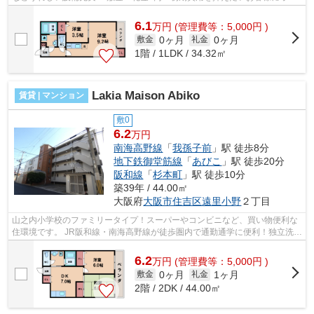
スメです！追い炊き機能あり！ ■□■□...
6.1
万
円
(管理費等：5,000円 )
0ヶ月
0ヶ月
敷金
礼金
1階 / 1LDK / 34.32㎡
Lakia Maison Abiko
賃貸 | マンション
敷0
6.2
万円
南海高野線
「
我孫子前
」駅 徒歩8分
地下鉄御堂筋線
「
あびこ
」駅 徒歩20分
阪和線
「
杉本町
」駅 徒歩10分
築39年 / 44.00㎡
大阪府
大阪市住吉区
遠里小野
２丁目
山之内小学校のファミリータイプ！スーパーやコンビニなど、買い物便利な
住環境です。 JR阪和線・南海高野線が徒歩圏内で通勤通学に便利！独立洗面
台や室内洗濯機置き場があります。 ...
6.2
万
円
(管理費等：5,000円 )
0ヶ月
1ヶ月
敷金
礼金
2階 / 2DK / 44.00㎡