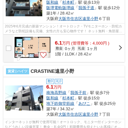
阪和線
「
杉本町
」駅 徒歩13分
阪堺電軌阪堺線
「
我孫子道
」駅 徒歩12分
築1年 / 28.42㎡
大阪府
大阪市住吉区
遠里小野
６丁目
2025年6月完成の新築マンション！オートロック・TVモニターホン・防犯カ
メラなど防犯設備も完備、女性の方も安心物件です！ ネット無料・角部屋・
南向きなどの嬉し条件に他にも設備充...
6.1
万
円
(管理費等：4,000円 )
0ヶ月
1ヶ月
敷金
礼金
1階 / 1LDK / 28.42㎡
CRASTINE遠里小野
賃貸 | ハイツ
敷0
礼0
6.1
万円
南海高野線
「
我孫子前
」駅 徒歩7分
阪和線
「
杉本町
」駅 徒歩15分
地下鉄御堂筋線
「
あびこ
」駅 徒歩25分
築7年 / 34.32㎡
大阪府
大阪市住吉区
遠里小野
７丁目
インターネットが無料で使用可能！オートロック、モニター付インターホン
などうれしい設備充実！ 敷金・礼金0円！初期費用を抑えたいお客様にオス