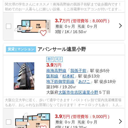
関大堺の学生さんにオススメ！南海高野線の我孫子前駅まで徒歩圏内です！
初めてのお一人暮らしに嬉しい設備、ミニ冷蔵庫やエアコンが付いてます！
■□■□■□■□■□■□■□■□■□■□■□■□■□■□■□■...
3.7
万
円
(管理費等：8,000円 )
0ヶ月
0ヶ月
敷金
礼金
3階 / 1K / 16.50㎡
アバンサール遠里小野
賃貸 | マンション
敷0
礼0
3.9
万円
南海高野線
「
我孫子前
」駅 徒歩5分
阪和線
「
杉本町
」駅 徒歩13分
地下鉄御堂筋線
「
あびこ
」駅 徒歩18分
築19年 / 19.20㎡
大阪府
大阪市住吉区
遠里小野
５丁目
大阪公立大学に近く、歩いて通学できます！バストイレ別で室内洗濯機置場
もあり、おしゃれなお部屋になっております！ オートロックもあり、１人暮
らしも安心です！ペット飼育も可能...
3.9
万
円
(管理費等：9,000円 )
0ヶ月
0ヶ月
敷金
礼金
4階 / 1K / 19.20㎡