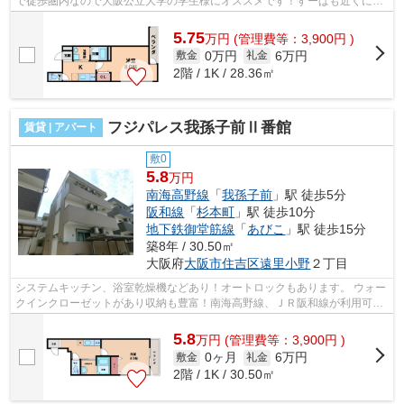
で徒歩圏内なので大阪公立大学の学生様にオススメです！すーぱも近くにあ
ります。 ■□■□■□■□■□■□■□■□■□■□■□■...
5.75
万
円
(管理費等：3,900円 )
0万円
6万円
敷金
礼金
2階 / 1K / 28.36㎡
フジパレス我孫子前Ⅱ番館
賃貸 | アパート
敷0
5.8
万円
南海高野線
「
我孫子前
」駅 徒歩5分
阪和線
「
杉本町
」駅 徒歩10分
地下鉄御堂筋線
「
あびこ
」駅 徒歩15分
築8年 / 30.50㎡
大阪府
大阪市住吉区
遠里小野
２丁目
システムキッチン、浴室乾燥機などあり！オートロックもあります。 ウォー
クインクローゼットがあり収納も豊富！南海高野線、ＪＲ阪和線が利用可
能！ ■□■□■□■□■□■□■□■□■□■□■□■□■□■□■...
5.8
万
円
(管理費等：3,900円 )
0ヶ月
6万円
敷金
礼金
2階 / 1K / 30.50㎡