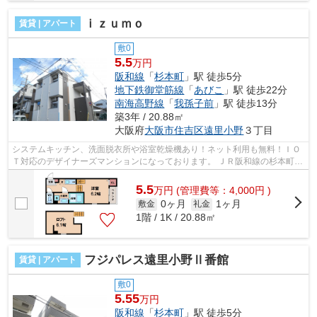
ｉｚｕｍｏ
賃貸 | アパート
敷0
5.5
万円
阪和線
「
杉本町
」駅 徒歩5分
地下鉄御堂筋線
「
あびこ
」駅 徒歩22分
南海高野線
「
我孫子前
」駅 徒歩13分
築3年 / 20.88㎡
大阪府
大阪市住吉区
遠里小野
３丁目
システムキッチン、洗面脱衣所や浴室乾燥機あり！ネット利用も無料！ＩＯ
Ｔ対応のデザイナーズマンションになっております。 ＪＲ阪和線の杉本町駅
すぐ！スーパーも近くにあります。 ...
5.5
万
円
(管理費等：4,000円 )
0ヶ月
1ヶ月
敷金
礼金
1階 / 1K / 20.88㎡
フジパレス遠里小野Ⅱ番館
賃貸 | アパート
敷0
5.55
万円
阪和線
「
杉本町
」駅 徒歩5分