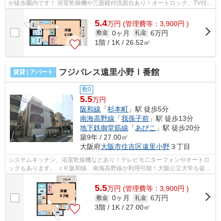
が徒歩圏内です！ 浴室乾燥機や三面鏡付洗面台あり！オートロック、TV付イ
ンターホン完備でセキュリティ面安心...
5.4
万
円
(管理費等：3,900円 )
0ヶ月
6万円
敷金
礼金
1階 / 1K / 26.52㎡
フジパレス遠里小野Ⅰ番館
賃貸 | アパート
敷0
5.5
万円
阪和線
「
杉本町
」駅 徒歩5分
南海高野線
「
我孫子前
」駅 徒歩13分
地下鉄御堂筋線
「
あびこ
」駅 徒歩20分
築9年 / 27.00㎡
大阪府
大阪市住吉区
遠里小野
３丁目
システムキッチン、浴室乾燥機などあり！テレビモニターフォンやオートロ
ックもあります。 ＪＲ阪和線、南海高野線が利用可能！大阪公立大学も徒歩
圏内になっております。 ■□■□■□■□■...
5.5
万
円
(管理費等：3,900円 )
0ヶ月
6万円
敷金
礼金
3階 / 1K / 27.00㎡