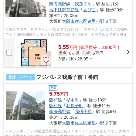
南海高野線
「
我孫子前
」駅 徒歩11分
地下鉄御堂筋線
「
あびこ
」駅 徒歩20分
築9年 / 28.05㎡
大阪府
大阪市住吉区
遠里小野
３丁目
大阪公立大学、杉本キャンパスまで徒歩約7分！学生さんにオススメの物件
です！ JR阪和線や大阪メトロ御堂筋線が利用可能！天王寺駅まで乗り換えな
し、通勤・通学に便利な場所です！ ...
5.55
万
円
(管理費等：3,900円 )
0ヶ月
6万円
敷金
礼金
3階 / 1K / 28.05㎡
フジパレス我孫子前Ⅰ番館
賃貸 | アパート
敷0
5.75
万円
阪和線
「
杉本町
」駅 徒歩10分
阪和線
「
我孫子町
」駅 徒歩11分
南海高野線
「
我孫子前
」駅 徒歩6分
築8年 / 28.36㎡
大阪府
大阪市住吉区
遠里小野
２丁目
システムキッチンや浴室乾燥機などあり！オートロックもあります。 大学ま