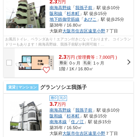
2.3
万円
南海高野線
「
我孫子前
」駅 徒歩10分
阪和線
「
杉本町
」駅 徒歩15分
地下鉄御堂筋線
「
あびこ
」駅 徒歩25分
築38年 / 16.80㎡
大阪府
大阪市住吉区
遠里小野
７丁目
お風呂トイレ、ベランダあり！エアコン付きになっております。 コインラン
ドリーもあります！南海高野線、我孫子前駅が利用可能！
■□■□■□■□■□■□■□■□■□■□■□■□■□■□■□■□■□■□■□■□ ご覧い...
2.3
万
円
(管理費等：7,000円 )
0ヶ月
1ヶ月
敷金
礼金
1階 / 1K / 16.80㎡
グランソシエ我孫子
賃貸 | マンション
敷0
礼0
3.7
万円
南海高野線
「
我孫子前
」駅 徒歩10分
阪和線
「
杉本町
」駅 徒歩15分
南海本線
「
住ノ江
」駅 徒歩15分
築35年 / 16.50㎡
大阪府
大阪市住吉区
遠里小野
７丁目