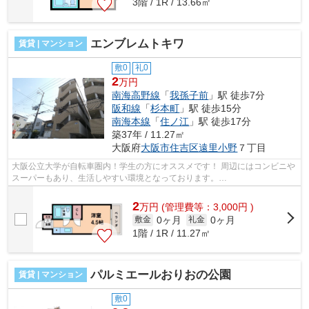
3階 / 1R / 13.66㎡
エンブレムトキワ
賃貸 | マンション
敷0
礼0
2
万円
南海高野線
「
我孫子前
」駅 徒歩7分
阪和線
「
杉本町
」駅 徒歩15分
南海本線
「
住ノ江
」駅 徒歩17分
築37年 / 11.27㎡
大阪府
大阪市住吉区
遠里小野
７丁目
大阪公立大学が自転車圏内！学生の方にオススメです！ 周辺にはコンビニや
スーパーもあり、生活しやすい環境となっております。
■□■□■□■□■□■□■□■□■□■□■□■□■□■□■□■□■□■□■□■□ ご覧いた...
2
万
円
(管理費等：3,000円 )
0ヶ月
0ヶ月
敷金
礼金
1階 / 1R / 11.27㎡
パルミエールおりおの公園
賃貸 | マンション
敷0