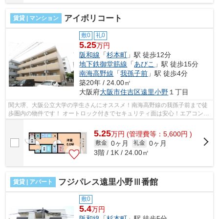
アイボリコート
賃貸 | マンション
敷0
礼0
5.25
万円
阪和線
「
杉本町
」駅 徒歩12分
地下鉄御堂筋線
「
あびこ
」駅 徒歩15分
南海高野線
「
我孫子前
」駅 徒歩4分
築20年 / 24.00㎡
大阪府
大阪市住吉区
遠里小野
１丁目
関大堺、大阪公立大学の学生さんにオススメ！南海高野線の我孫子前まで徒
歩圏内の物件です！ オートロック付きでセキュリティ面は安心！エアコン、
脱衣所、室内洗濯機置き場など設備...
5.25
万
円
(管理費等：5,600円 )
0ヶ月
0ヶ月
敷金
礼金
3階 / 1K / 24.00㎡
フジパレス遠里小野Ⅲ番館
賃貸 | アパート
敷0
5.4
万円
阪和線
「
杉本町
」駅 徒歩5分