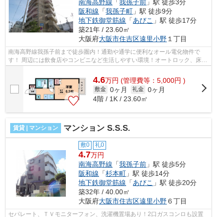
南海高野線
「
我孫子前
」駅 徒歩3分
阪和線
「
我孫子町
」駅 徒歩9分
地下鉄御堂筋線
「
あびこ
」駅 徒歩17分
築21年 / 23.60㎡
大阪府
大阪市住吉区
遠里小野
１丁目
南海高野線我孫子前まで徒歩圏内！通勤や通学に便利なオール電化物件で
す！ 周辺には飲食店やコンビニなど生活しやすい環境！オートロック、床下
収納と設備も充実です！ ■□■□■□■□■□■...
4.6
万
円
(管理費等：5,000円 )
0ヶ月
0ヶ月
敷金
礼金
4階 / 1K / 23.60㎡
マンション S.S.S.
賃貸 | マンション
敷0
礼0
4.7
万円
南海高野線
「
我孫子前
」駅 徒歩5分
阪和線
「
杉本町
」駅 徒歩14分
地下鉄御堂筋線
「
あびこ
」駅 徒歩20分
築32年 / 40.00㎡
大阪府
大阪市住吉区
遠里小野
６丁目
セパレート、ＴＶモニターフォン、洗濯機置場あり！2口ガスコンロも設置