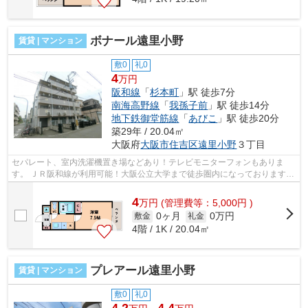
ボナール遠里小野
賃貸 | マンション
敷0
礼0
4
万円
阪和線
「
杉本町
」駅 徒歩7分
南海高野線
「
我孫子前
」駅 徒歩14分
地下鉄御堂筋線
「
あびこ
」駅 徒歩20分
築29年 / 20.04㎡
大阪府
大阪市住吉区
遠里小野
３丁目
セパレート、室内洗濯機置き場などあり！テレビモニターフォンもありま
す。 ＪＲ阪和線が利用可能！大阪公立大学まで徒歩圏内になっております。
■□■□■□■□■□■□■□■□■□■□■□■□■□■□■□■□■...
4
万
円
(管理費等：5,000円 )
0ヶ月
0万円
敷金
礼金
4階 / 1K / 20.04㎡
プレアール遠里小野
賃貸 | マンション
敷0
礼0