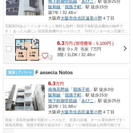
地下鉄御堂筋線
「
あびこ
」駅 徒歩25分
阪和線
「
我孫子町
」駅 徒歩15分
築7年 / 32.48㎡
大阪府
大阪市住吉区
遠里小野
４丁目
宅配BOXあり！インターネット無料も無料！我孫子前駅徒歩圏内の物件で
す！ あったら嬉しい浴室乾燥機やオートロック、TV付インターホン完備でセ
キュリティ面も安心です！ ■□■□■□■□■□...
6.3
万
円
(管理費等：5,100円 )
0ヶ月
7万円
敷金
礼金
3階 / 1LDK / 32.48㎡
F assecia Notos
賃貸 | アパート
6.3
万円
南海高野線
「
我孫子前
」駅 徒歩3分
阪和線
「
我孫子町
」駅 徒歩15分
地下鉄御堂筋線
「
あびこ
」駅 徒歩25分
築3年 / 31.88㎡
大阪府
大阪市住吉区
遠里小野
４丁目
新築！浴室乾燥機や宅配ボックスなど、充実の設備、オール電化物件です！
南海高野線、我孫子町駅が徒歩3分！大阪メトロ御堂筋線も利用可能です！
■□■□■□■□■□■□■□■□■□■□■□■□■□■□■□■□...