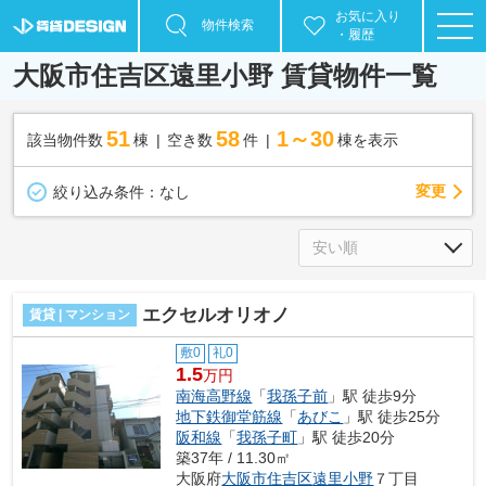
お気に入り
物件検索
・履歴
大阪市住吉区遠里小野 賃貸物件一覧
51
58
1～30
該当物件数
棟
空き数
件
棟を表示
変更
絞り込み条件：
なし
エクセルオリオノ
賃貸 | マンション
敷0
礼0
1.5
万円
南海高野線
「
我孫子前
」駅 徒歩9分
地下鉄御堂筋線
「
あびこ
」駅 徒歩25分
阪和線
「
我孫子町
」駅 徒歩20分
築37年 / 11.30㎡
大阪府
大阪市住吉区
遠里小野
７丁目