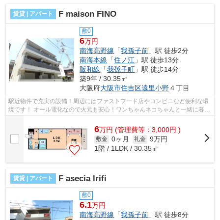
F maison FINO
賃貸 | アパート
敷0
6
万円
南海高野線
「
我孫子前
」駅 徒歩2分
南海本線
「
住ノ江
」駅 徒歩13分
阪和線
「
我孫子町
」駅 徒歩14分
築9年 / 30.35㎡
大阪府
大阪市住吉区
遠里小野
４丁目
駅近物件で充実の設備！周辺にはファストフード店やコンビニなど便利な環
境です！ オール電化なので火元も安心！ワンちゃんネコちゃんと一緒に暮ら
せます！ ■□■□■□■□■□■□■□■□■□■□■□■...
6
万
円
(管理費等：3,000円 )
0ヶ月
9万円
敷金
礼金
1階 / 1LDK / 30.35㎡
F asecia lrifi
賃貸 | アパート
敷0
6.1
万円
南海高野線
「
我孫子前
」駅 徒歩8分