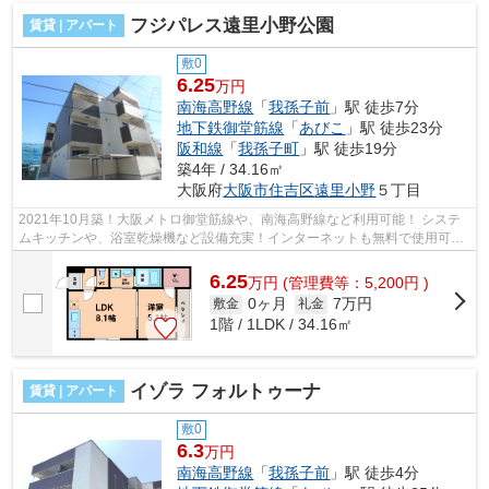
フジパレス遠里小野公園
賃貸 | アパート
敷0
6.25
万円
南海高野線
「
我孫子前
」駅 徒歩7分
地下鉄御堂筋線
「
あびこ
」駅 徒歩23分
阪和線
「
我孫子町
」駅 徒歩19分
築4年 / 34.16㎡
大阪府
大阪市住吉区
遠里小野
５丁目
2021年10月築！大阪メトロ御堂筋線や、南海高野線など利用可能！ システ
ムキッチンや、浴室乾燥機など設備充実！インターネットも無料で使用可
能！ ■□■□■□■□■□■□■□■□■□■□■□■□■□■□■□■...
6.25
万
円
(管理費等：5,200円 )
0ヶ月
7万円
敷金
礼金
1階 / 1LDK / 34.16㎡
イゾラ フォルトゥーナ
賃貸 | アパート
敷0
6.3
万円
南海高野線
「
我孫子前
」駅 徒歩4分