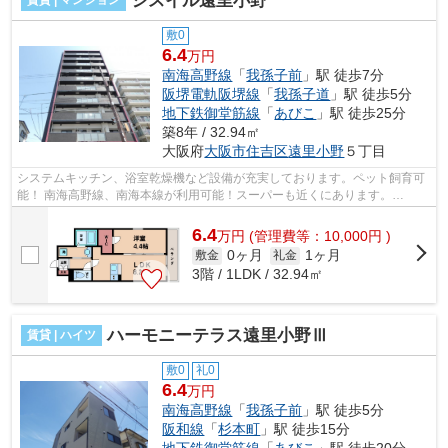
シスイル遠里小野
敷0
6.4
万円
南海高野線
「
我孫子前
」駅 徒歩7分
阪堺電軌阪堺線
「
我孫子道
」駅 徒歩5分
地下鉄御堂筋線
「
あびこ
」駅 徒歩25分
築8年 / 32.94㎡
大阪府
大阪市住吉区
遠里小野
５丁目
システムキッチン、浴室乾燥機など設備が充実しております。ペット飼育可
能！ 南海高野線、南海本線が利用可能！スーパーも近くにあります。
■□■□■□■□■□■□■□■□■□■□■□■□■□■□■□■□■□■□■...
6.4
万
円
(管理費等：10,000円 )
0ヶ月
1ヶ月
敷金
礼金
3階 / 1LDK / 32.94㎡
ハーモニーテラス遠里小野Ⅲ
賃貸 | ハイツ
敷0
礼0
6.4
万円
南海高野線
「
我孫子前
」駅 徒歩5分
阪和線
「
杉本町
」駅 徒歩15分
地下鉄御堂筋線
「
あびこ
」駅 徒歩20分