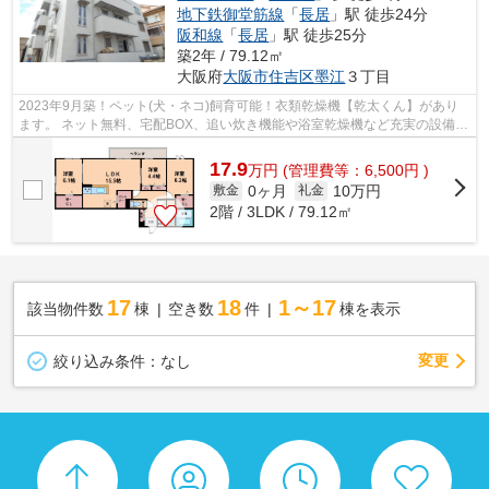
地下鉄御堂筋線
「
長居
」駅 徒歩24分
阪和線
「
長居
」駅 徒歩25分
築2年 / 79.12㎡
大阪府
大阪市住吉区
墨江
３丁目
2023年9月築！ペット(犬・ネコ)飼育可能！衣類乾燥機【乾太くん】があり
ます。 ネット無料、宅配BOX、追い炊き機能や浴室乾燥機など充実の設備！
沢ノ町駅まで徒歩圏内です！ ■□■□■□■...
17.9
万
円
(管理費等：6,500円 )
0ヶ月
10万円
敷金
礼金
2階 / 3LDK / 79.12㎡
17
18
1～17
該当物件数
棟
空き数
件
棟を表示
変更
絞り込み条件：
なし