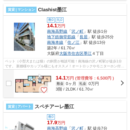
Clashist墨江
賃貸 | マンション
敷0
礼0
14.1
万円
南海高野線
「
沢ノ町
」駅 徒歩1分
地下鉄御堂筋線
「
長居
」駅 徒歩25分
南海本線
「
住ノ江
」駅 徒歩13分
築2年 / 61.70㎡
大阪府
大阪市住吉区
墨江
４丁目
ペット（小型犬または猫）の飼育が相談可能！南海線の沢ノ町駅が徒歩1分
です。 新婚様やカップル様にもオススメ！オートロックやモニターホン付き
で、安心のセキュリティです。 ■□■□...
14.1
万
円
(管理費等：6,500円 )
0ヶ月
0万円
敷金
礼金
3階 / 2LDK / 61.70㎡
スペチアーレ墨江
賃貸 | アパート
敷0
17.9
万円
南海高野線
「
沢ノ町
」駅 徒歩7分