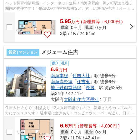
ペット飼育相談可能！インターネット無料！南海高野線、沢ノ町駅まで徒歩
圏内の物件です！ 宅配BOXや浴室乾燥機など、嬉しい設備が充実！オートロ
ック、TV付インターホンもございます...
5.95
万
円
(管理費等：6,000円 )
0ヶ月
0ヶ月
敷金
礼金
3階 / 1K / 24.84㎡
メジェーム住吉
賃貸 | マンション
敷0
礼0
6.6
万円
南海本線
「
住吉大社
」駅 徒歩5分
南海高野線
「
住吉東
」駅 徒歩9分
地下鉄御堂筋線
「
長居
」駅 徒歩25分
築34年 / 42.41㎡
大阪府
大阪市住吉区
墨江
１丁目
住吉大社近くでご利益あり！2人入居可能ですので、新婚さんやカップルの
方にオススメです！ 駐車場に空きあり！コンビニやスーパーも近く、日々の
生活に大変便利です！ ■□■□■□■□■□■□...
6.6
万
円
(管理費等：4,000円 )
0ヶ月
0ヶ月
敷金
礼金
3階 / 1LDK / 42.41㎡