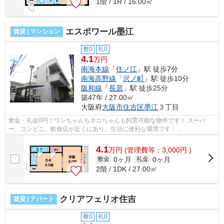
1階 / 1R / 16.00㎡
エスポワール墨江
賃貸 | マンション
敷0
礼0
4.1
万円
南海本線
「
住ノ江
」駅 徒歩7分
南海高野線
「
沢ノ町
」駅 徒歩10分
阪和線
「
長居
」駅 徒歩25分
築47年 / 27.00㎡
大阪府
大阪市住吉区
墨江
３丁目
敷金・礼金0円！ワンちゃんもネコちゃんも飼育可能な物件です！ スーパ
ー、コンビニ、飲食店が近くにあり、生活に便利な環境です！
■□■□■□■□■□■□■□■□■□■□■□■□■□■□■□■□■□■□■□■□ ご覧...
4.1
万
円
(管理費等：3,000円 )
0ヶ月
0ヶ月
敷金
礼金
2階 / 1DK / 27.00㎡
クリアフェリオ住吉
賃貸 | アパート
敷0
礼0