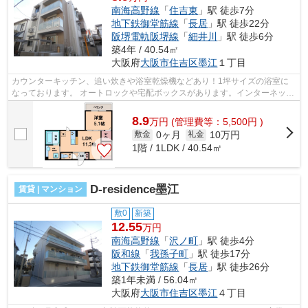
南海高野線
「
住吉東
」駅 徒歩7分
地下鉄御堂筋線
「
長居
」駅 徒歩22分
阪堺電軌阪堺線
「
細井川
」駅 徒歩6分
築4年 / 40.54㎡
大阪府
大阪市住吉区
墨江
１丁目
カウンターキッチン、追い炊きや浴室乾燥機などあり！1坪サイズの浴室に
なっております。 オートロックや宅配ボックスがあります。インターネット
利用無料にもなっております。 ■□■□...
8.9
万
円
(管理費等：5,500円 )
0ヶ月
10万円
敷金
礼金
1階 / 1LDK / 40.54㎡
D-residence墨江
賃貸 | マンション
敷0
新築
12.55
万円
南海高野線
「
沢ノ町
」駅 徒歩4分
阪和線
「
我孫子町
」駅 徒歩17分
地下鉄御堂筋線
「
長居
」駅 徒歩26分
築1年未満 / 56.04㎡
大阪府
大阪市住吉区
墨江
４丁目