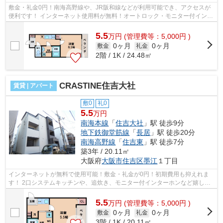
敷金・礼金0円！南海高野線や、JR阪和線などが利用可能でき、アクセスが
便利です！ インターネット使用料が無料！オートロック・モニター付インタ
ーホン完備で女性も安心です！ ■□■□...
5.5
万
円
(管理費等：5,000円 )
0ヶ月
0ヶ月
敷金
礼金
2階 / 1K / 24.48㎡
CRASTINE住吉大社
賃貸 | アパート
敷0
礼0
5.5
万円
南海本線
「
住吉大社
」駅 徒歩9分
地下鉄御堂筋線
「
長居
」駅 徒歩20分
南海高野線
「
住吉東
」駅 徒歩7分
築3年 / 20.11㎡
大阪府
大阪市住吉区
墨江
１丁目
インターネットが無料で使用可能！敷金・礼金が0円！初期費用も抑えれま
す！ 2口システムキッチンや、追炊き、モニター付インターホンなど嬉しい
設備が充実です！ ■□■□■□■□■□■□■□■□■...
5.5
万
円
(管理費等：5,000円 )
0ヶ月
0ヶ月
敷金
礼金
3階 / 1K / 20.11㎡