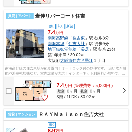
岩伸リバーコート住吉
賃貸 | アパート
敷0
礼0
新築
7.4
万円
南海高野線
「
住吉東
」駅 徒歩8分
南海本線
「
住吉大社
」駅 徒歩9分
地下鉄御堂筋線
「
長居
」駅 徒歩23分
築1年未満 / 30.02㎡
大阪府
大阪市住吉区
墨江
１丁目
南海高野線の住吉東駅が徒歩圏内！オートロック付の物件です。 追い炊き機
能や浴室乾燥機など、室内設備が充実！インターネット利用料が無料で、
月々の出費が抑えられます。 ■□■□■□■...
7.4
万
円
(管理費等：5,000円 )
0ヶ月
0ヶ月
敷金
礼金
3階 / 1LDK / 30.02㎡
ＲＡＹＭａｉｓｏｎ住吉大社
賃貸 | マンション
敷0
8.9
万円