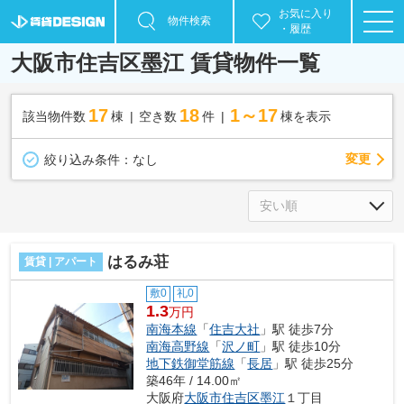
お気に入り
物件検索
・履歴
大阪市住吉区墨江 賃貸物件一覧
17
18
1～17
該当物件数
棟
空き数
件
棟を表示
変更
絞り込み条件：
なし
はるみ荘
賃貸 | アパート
敷0
礼0
1.3
万円
南海本線
「
住吉大社
」駅 徒歩7分
南海高野線
「
沢ノ町
」駅 徒歩10分
地下鉄御堂筋線
「
長居
」駅 徒歩25分
築46年 / 14.00㎡
大阪府
大阪市住吉区
墨江
１丁目