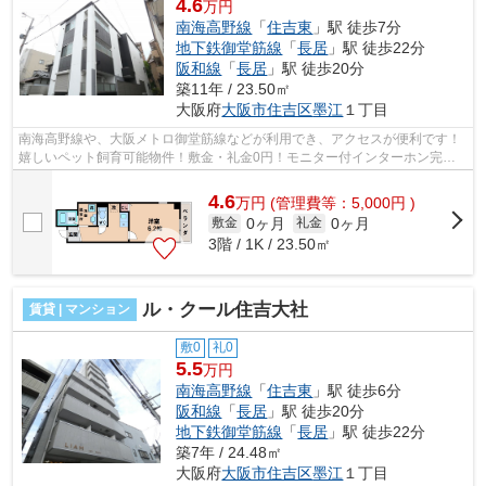
4.6
万円
南海高野線
「
住吉東
」駅 徒歩7分
地下鉄御堂筋線
「
長居
」駅 徒歩22分
阪和線
「
長居
」駅 徒歩20分
築11年 / 23.50㎡
大阪府
大阪市住吉区
墨江
１丁目
南海高野線や、大阪メトロ御堂筋線などが利用でき、アクセスが便利です！
嬉しいペット飼育可能物件！敷金・礼金0円！モニター付インターホン完備
で女性も安心！ ■□■□■□■□■□■□■□■□■□...
4.6
万
円
(管理費等：5,000円 )
0ヶ月
0ヶ月
敷金
礼金
3階 / 1K / 23.50㎡
ル・クール住吉大社
賃貸 | マンション
敷0
礼0
5.5
万円
南海高野線
「
住吉東
」駅 徒歩6分
阪和線
「
長居
」駅 徒歩20分
地下鉄御堂筋線
「
長居
」駅 徒歩22分
築7年 / 24.48㎡
大阪府
大阪市住吉区
墨江
１丁目