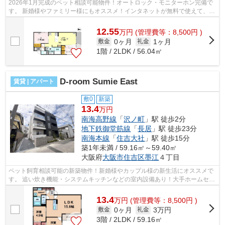
2026年1月完成のペット相談可能物件！オートロック・モニターホン完備で
す。 新婚様やファミリー様にもオススメ！インタネットが無料で使えて、
月々の出費を抑えられます。 ■□■□■□■□...
12.55
万
円
(管理費等：8,500円 )
0ヶ月
1ヶ月
敷金
礼金
1階 / 2LDK / 56.04㎡
D-room Sumie East
賃貸 | アパート
敷0
新築
13.4
万円
南海高野線
「
沢ノ町
」駅 徒歩2分
地下鉄御堂筋線
「
長居
」駅 徒歩23分
南海本線
「
住吉大社
」駅 徒歩15分
築1年未満 / 59.16㎡～59.40㎡
大阪府
大阪市住吉区
墨江
４丁目
ペット飼育相談可能の新築物件！新婚様やカップル様の新生活にオススメで
す。 追い炊き機能・システムキッチンなどの室内設備あり！大手ホームセキ
ュリティ搭載で、防犯対策バッチリ...
13.4
万
円
(管理費等：8,500円 )
0ヶ月
3万円
敷金
礼金
3階 / 2LDK / 59.16㎡