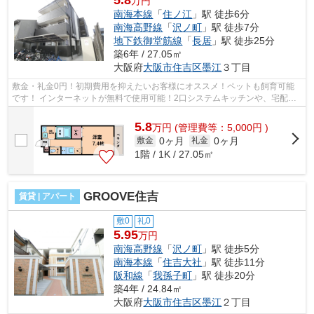
5.8
万円
南海本線
「
住ノ江
」駅 徒歩6分
南海高野線
「
沢ノ町
」駅 徒歩7分
地下鉄御堂筋線
「
長居
」駅 徒歩25分
築6年 / 27.05㎡
大阪府
大阪市住吉区
墨江
３丁目
敷金・礼金0円！初期費用を抑えたいお客様にオススメ！ペットも飼育可能
です！ インターネットが無料で使用可能！2口システムキッチンや、宅配ボ
ックスなど！ ■□■□■□■□■□■□■□■□■□■□■...
5.8
万
円
(管理費等：5,000円 )
0ヶ月
0ヶ月
敷金
礼金
1階 / 1K / 27.05㎡
GROOVE住吉
賃貸 | アパート
敷0
礼0
5.95
万円
南海高野線
「
沢ノ町
」駅 徒歩5分
南海本線
「
住吉大社
」駅 徒歩11分
阪和線
「
我孫子町
」駅 徒歩20分
築4年 / 24.84㎡
大阪府
大阪市住吉区
墨江
２丁目