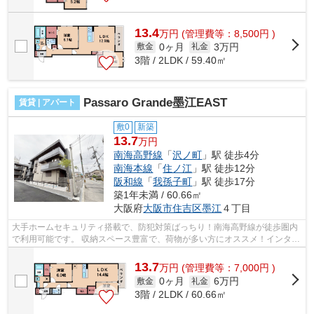
13.4
万
円
(管理費等：8,500円 )
0ヶ月
3万円
敷金
礼金
3階 / 2LDK / 59.40㎡
Passaro Grande墨江EAST
賃貸 | アパート
敷0
新築
13.7
万円
南海高野線
「
沢ノ町
」駅 徒歩4分
南海本線
「
住ノ江
」駅 徒歩12分
阪和線
「
我孫子町
」駅 徒歩17分
築1年未満 / 60.66㎡
大阪府
大阪市住吉区
墨江
４丁目
大手ホームセキュリティ搭載で、防犯対策ばっちり！南海高野線が徒歩圏内
で利用可能です。 収納スペース豊富で、荷物が多い方にオススメ！インター
ネットが無料で使えて、月々の出費...
13.7
万
円
(管理費等：7,000円 )
0ヶ月
6万円
敷金
礼金
3階 / 2LDK / 60.66㎡