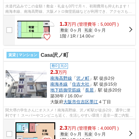
水道代込みでこの金額！敷金・礼金も0円で月々、初期費用も抑えれます！
南海本線、南海高野線、大阪メトロ御堂筋線などが利用でき、アクセスも便
利です！ ■□■□■□■□■□■□■□■□■□■□■□■□...
1.3
万
円
(管理費等：5,000円 )
0ヶ月
0ヶ月
敷金
礼金
1階 / 1R / 14.00㎡
Casa沢ノ町
賃貸 | マンション
敷0
礼0
2.3
万円
南海高野線
「
沢ノ町
」駅 徒歩2分
南海本線
「
住吉大社
」駅 徒歩15分
地下鉄御堂筋線
「
長居
」駅 徒歩20分
築38年 / 16.00㎡
大阪府
大阪市住吉区
墨江
４丁目
関大堺の学生さんにオススメ！南海高野線、沢ノ町駅が徒歩2分、通学に便
利です！ スーパーやコンビニも近く、生活しやすい環境！是非一度ご内覧に
お越しください！ ■□■□■□■□■□■□■□■□...
2.3
万
円
(管理費等：4,000円 )
0ヶ月
0ヶ月
敷金
礼金