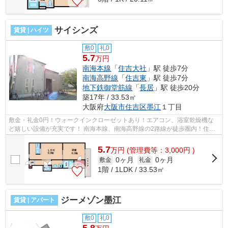
サイシンズ
賃貸 | ハイツ
敷0
礼0
5.7
万円
南海本線
「
住吉大社
」駅 徒歩7分
南海高野線
「
住吉東
」駅 徒歩7分
地下鉄御堂筋線
「
長居
」駅 徒歩20分
築17年 / 33.53㎡
大阪府
大阪市住吉区
墨江
１丁目
敷金・礼金0円！ウォークインクローゼットあり！エアコン、浴室乾燥機な
ど嬉しい設備が充実です！ 南海本線、南海高野線の2路線が徒歩圏内！住吉
大社近く、天王寺へのアクセスも良好...
5.7
万
円
(管理費等：3,000円 )
0ヶ月
0ヶ月
敷金
礼金
1階 / 1LDK / 33.53㎡
ジーメゾン墨江
賃貸 | アパート
敷0
礼0