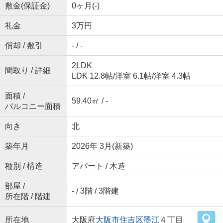
敷金(保証金)
0ヶ月(-)
礼金
3万円
償却 / 敷引
- / -
2LDK
間取り / 詳細
LDK 12.8帖
/
洋室 6.1帖
/
洋室 4.3帖
面積 /
59.40㎡ / -
バルコニー面積
向き
北
築年月
2026年 3月(新築)
種別 / 構造
アパート / 木造
部屋 /
- / 3階 / 3階建
所在階 / 階建
所在地
大阪府
大阪市住吉区
墨江
４丁目