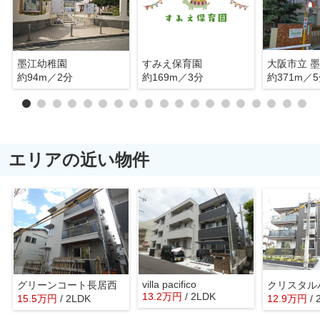
墨江幼稚園
すみえ保育園
大阪市立 
約94m／2分
約169m／3分
約371m／
エリアの近い物件
villa pacifico
グリーンコート長居西
13.2
万
円
/ 2LDK
15.5
万
円
/ 2LDK
12.9
万
円
/