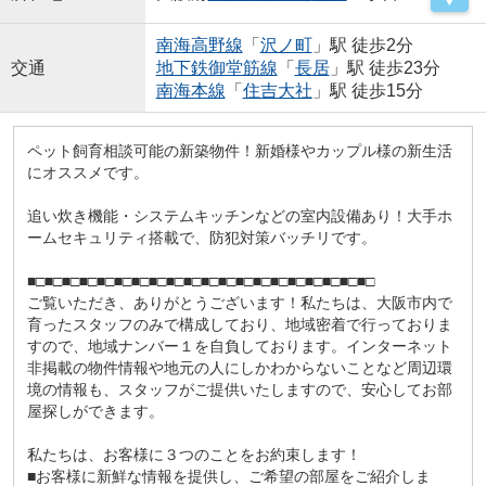
南海高野線
「
沢ノ町
」駅 徒歩2分
交通
地下鉄御堂筋線
「
長居
」駅 徒歩23分
南海本線
「
住吉大社
」駅 徒歩15分
ペット飼育相談可能の新築物件！新婚様やカップル様の新生活
にオススメです。
追い炊き機能・システムキッチンなどの室内設備あり！大手ホ
ームセキュリティ搭載で、防犯対策バッチリです。
■□■□■□■□■□■□■□■□■□■□■□■□■□■□■□■□■□■□■□■□
ご覧いただき、ありがとうございます！私たちは、大阪市内で
育ったスタッフのみで構成しており、地域密着で行っておりま
すので、地域ナンバー１を自負しております。インターネット
非掲載の物件情報や地元の人にしかわからないことなど周辺環
境の情報も、スタッフがご提供いたしますので、安心してお部
屋探しができます。
私たちは、お客様に３つのことをお約束します！
■お客様に新鮮な情報を提供し、ご希望の部屋をご紹介しま