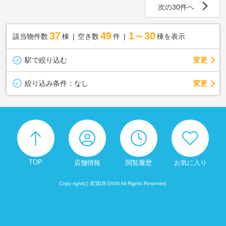
次の30件へ
37
49
1～30
該当物件数
棟
空き数
件
棟を表示
駅で絞り込む
変更
変更
絞り込み条件：
なし
TOP
店舗情報
閲覧履歴
お気に入り
Copy right(c) 賃貸DESIGN All Rights Reserved.