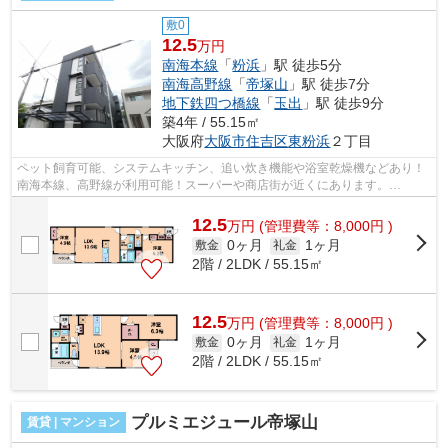
敷0
12.5
万円
南海本線
「
粉浜
」駅 徒歩5分
南海高野線
「
帝塚山
」駅 徒歩7分
地下鉄四つ橋線
「
玉出
」駅 徒歩9分
築4年 / 55.15㎡
大阪府
大阪市住吉区
東粉浜
２丁目
ペット飼育可能、システムキッチン、追い炊き機能や浴室乾燥機などあり！
南海本線、高野線が利用可能！スーパーや商店街が近くにあります。
■□■□■□■□■□■□■□■□■□■□■□■□■□■□■□■□■□■□■...
12.5
万
円
(管理費等：8,000円 )
0ヶ月
1ヶ月
敷金
礼金
2階 / 2LDK / 55.15㎡
12.5
万
円
(管理費等：8,000円 )
0ヶ月
1ヶ月
敷金
礼金
2階 / 2LDK / 55.15㎡
プルミエジュール帝塚山
賃貸 | マンション