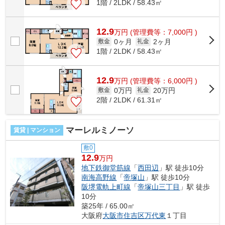
1階 / 2LDK / 58.43㎡
12.9
万
円
(管理費等：7,000円 )
0ヶ月
2ヶ月
敷金
礼金
1階 / 2LDK / 58.43㎡
12.9
万
円
(管理費等：6,000円 )
0万円
20万円
敷金
礼金
2階 / 2LDK / 61.31㎡
マーレルミノーソ
賃貸 | マンション
敷0
12.9
万円
地下鉄御堂筋線
「
西田辺
」駅 徒歩10分
南海高野線
「
帝塚山
」駅 徒歩10分
阪堺電軌上町線
「
帝塚山三丁目
」駅 徒歩
10分
築25年 / 65.00㎡
大阪府
大阪市住吉区
万代東
１丁目