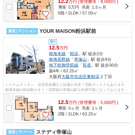
12.2
万
円
(管理費等：8,000円 )
5万円
1.5ヶ月
敷金
礼金
5階 / 2LDK / 57.00㎡
YOUR MAISON粉浜駅前
賃貸 | マンション
敷0
12.5
万円
南海本線
「
粉浜
」駅 徒歩2分
南海高野線
「
帝塚山
」駅 徒歩9分
地下鉄御堂筋線
「
長居
」駅 徒歩30分
築4年 / 63.25㎡
大阪府
大阪市住吉区
東粉浜
２丁目
システムキッチン、浴室乾燥機など設備が充実！宅配ボックスもあります。
南海本線の粉浜駅がすぐ！高野線の帝塚山駅も利用可能になっております。
■□■□■□■□■□■□■□■□■□■□■□■□■□■□■□■...
12.5
万
円
(管理費等：5,000円 )
0ヶ月
1ヶ月
敷金
礼金
2階 / 2LDK / 63.25㎡
ステディ帝塚山
賃貸 | アパート