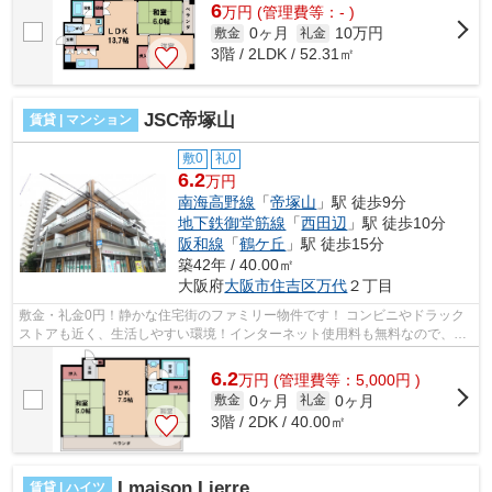
6
万
円
(管理費等：- )
0ヶ月
10万円
敷金
礼金
3階 / 2LDK / 52.31㎡
JSC帝塚山
賃貸 | マンション
敷0
礼0
6.2
万円
南海高野線
「
帝塚山
」駅 徒歩9分
地下鉄御堂筋線
「
西田辺
」駅 徒歩10分
阪和線
「
鶴ケ丘
」駅 徒歩15分
築42年 / 40.00㎡
大阪府
大阪市住吉区
万代
２丁目
敷金・礼金0円！静かな住宅街のファミリー物件です！ コンビニやドラック
ストアも近く、生活しやすい環境！インターネット使用料も無料なので、新
規契約の必要はなしです！ ■□■□■□■□...
6.2
万
円
(管理費等：5,000円 )
0ヶ月
0ヶ月
敷金
礼金
3階 / 2DK / 40.00㎡
I maison Lierre
賃貸 | ハイツ