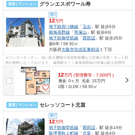
グランエスポワール寿
賃貸 | マンション
敷0
12
万円
地下鉄四つ橋線
「
玉出
」駅 徒歩5分
南海高野線
「
帝塚山
」駅 徒歩6分
地下鉄御堂筋線
「
西田辺
」駅 徒歩25分
築6年 / 58.92㎡
大阪府
大阪市住吉区
東粉浜
１丁目
カウンターキッチン、追い炊き機能や浴室乾燥機など設備が充実！ネット利
用が無料になっております。 塚西駅すぐ！南海高野線の帝塚山駅も利用可
能！住みやすい環境になっております...
12
万
円
(管理費等：7,000円 )
0ヶ月
15万円
敷金
礼金
1階 / 2LDK / 58.92㎡
セレッソコート北畠
賃貸 | マンション
敷0
12
万円
地下鉄御堂筋線
「
西田辺
」駅 徒歩14分
阪堺電軌上町線
「
北畠
」駅 徒歩4分