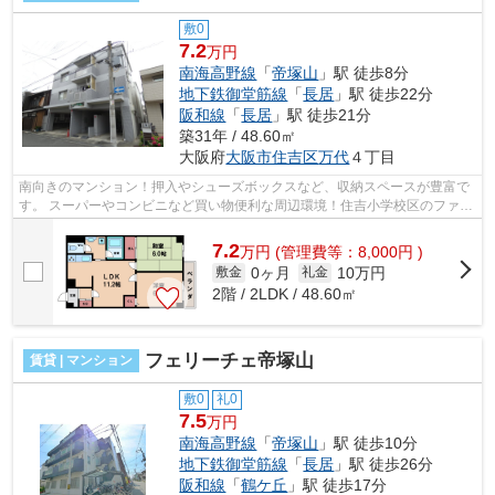
敷0
7.2
万円
南海高野線
「
帝塚山
」駅 徒歩8分
地下鉄御堂筋線
「
長居
」駅 徒歩22分
阪和線
「
長居
」駅 徒歩21分
築31年 / 48.60㎡
大阪府
大阪市住吉区
万代
４丁目
南向きのマンション！押入やシューズボックスなど、収納スペースが豊富で
す。 スーパーやコンビニなど買い物便利な周辺環境！住吉小学校区のファミ
リー向け物件です。 ■□■□■□■□■□■□■...
7.2
万
円
(管理費等：8,000円 )
0ヶ月
10万円
敷金
礼金
2階 / 2LDK / 48.60㎡
フェリーチェ帝塚山
賃貸 | マンション
敷0
礼0
7.5
万円
南海高野線
「
帝塚山
」駅 徒歩10分
地下鉄御堂筋線
「
長居
」駅 徒歩26分
阪和線
「
鶴ケ丘
」駅 徒歩17分