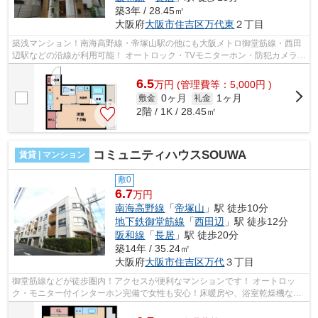
築3年 / 28.45㎡
大阪府
大阪市住吉区
万代東
２丁目
築浅マンション！南海高野線・帝塚山駅の他にも大阪メトロ御堂筋線・西田
辺駅などの沿線が利用可能！ オートロック・TVモニターホン・防犯カメラな
どの完備しているので初めての一人...
6.5
万
円
(管理費等：5,000円 )
0ヶ月
1ヶ月
敷金
礼金
2階 / 1K / 28.45㎡
コミュニティハウスSOUWA
賃貸 | マンション
敷0
6.7
万円
南海高野線
「
帝塚山
」駅 徒歩10分
地下鉄御堂筋線
「
西田辺
」駅 徒歩12分
阪和線
「
長居
」駅 徒歩20分
築14年 / 35.24㎡
大阪府
大阪市住吉区
万代
３丁目
御堂筋線などが徒歩圏内！アクセスが便利なマンションです！ オートロッ
ク・モニター付インターホン完備で女性も安心！床暖房や、浴室乾燥機など
充実の設備です！ ■□■□■□■□■□■□■□■□■...