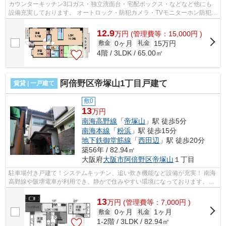
カウンターキッチン3口ガス・独立洗面台・宅配ボックス・などなど他にも
設備充実しております。 オートロック・防犯カメラ・TVモニターホン防犯設
備もしっかりしていて大阪メトロ御堂...
12.9
万
円
(管理費等：15,000円 )
0ヶ月
15万円
敷金
礼金
4階 / 3LDK / 65.00㎡
阿倍野区帝塚山1丁目戸建て
賃貸 | 一戸建て
敷0
13
万円
南海高野線
「
帝塚山
」駅 徒歩5分
南海本線
「
粉浜
」駅 徒歩15分
地下鉄御堂筋線
「
西田辺
」駅 徒歩20分
築56年 / 82.94㎡
大阪府
大阪市阿倍野区
帝塚山
１丁目
駐車場付き戸建て！システムキッチン、追い炊き機能など設備が充実！ 南海
高野線や阪堺電車が利用でき、静かで住みやすい環境になっております。
■□■□■□■□■□■□■□■□■□■□■□■□■□■□■□■□■...
13
万
円
(管理費等：7,000円 )
0ヶ月
1ヶ月
敷金
礼金
1-2階 / 3LDK / 82.94㎡