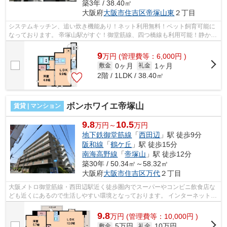
築3年 / 38.40㎡
大阪府
大阪市住吉区
帝塚山東
２丁目
システムキッチン、追い炊き機能あり！ネット利用無料！ペット飼育可能に
なっております。 帝塚山駅がすぐ！御堂筋線、四つ橋線も利用可能！静かで
住みやすい環境になっております。 ...
9
万
円
(管理費等：6,000円 )
0ヶ月
1ヶ月
敷金
礼金
2階 / 1LDK / 38.40㎡
ボンホワイエ帝塚山
賃貸 | マンション
9.8
10.5
万円～
万円
地下鉄御堂筋線
「
西田辺
」駅 徒歩9分
阪和線
「
鶴ケ丘
」駅 徒歩15分
南海高野線
「
帝塚山
」駅 徒歩12分
築30年 / 50.34㎡～58.32㎡
大阪府
大阪市住吉区
万代
２丁目
大阪メトロ御堂筋線・西田辺駅近く徒歩圏内でスーパーやコンビニ飲食店な
ども近くにあるので生活しやすい環境となっております。 インターネットが
無料！24時間ゴミ出し可能など嬉し...
9.8
万
円
(管理費等：10,000円 )
5万円
10万円
敷金
礼金