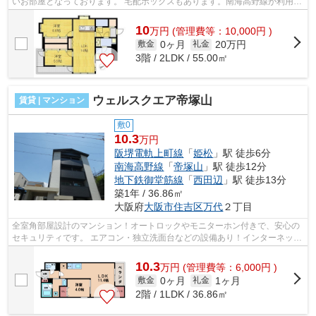
いお部屋となっております。 宅配ボックスもあります。南海高野線が利用可
能！スーパーも近くにあり、静かで住...
10
万
円
(管理費等：10,000円 )
0ヶ月
20万円
敷金
礼金
3階 / 2LDK / 55.00㎡
ウェルスクエア帝塚山
賃貸 | マンション
敷0
10.3
万円
阪堺電軌上町線
「
姫松
」駅 徒歩6分
南海高野線
「
帝塚山
」駅 徒歩12分
地下鉄御堂筋線
「
西田辺
」駅 徒歩13分
築1年 / 36.86㎡
大阪府
大阪市住吉区
万代
２丁目
全室角部屋設計のマンション！オートロックやモニターホン付きで、安心の
セキュリティです。 エアコン・独立洗面台などの設備あり！インターネット
が無料で、月々の出費を抑えられま...
10.3
万
円
(管理費等：6,000円 )
0ヶ月
1ヶ月
敷金
礼金
2階 / 1LDK / 36.86㎡