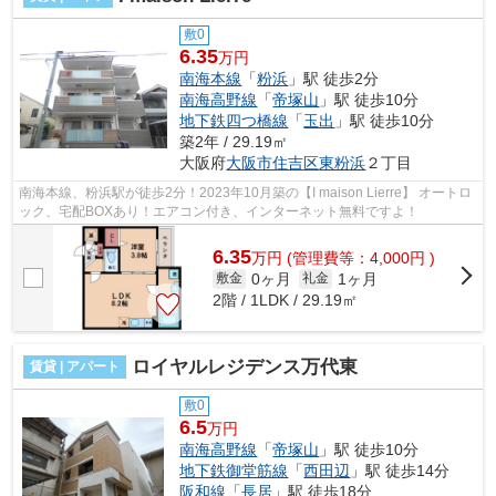
敷0
6.35
万円
南海本線
「
粉浜
」駅 徒歩2分
南海高野線
「
帝塚山
」駅 徒歩10分
地下鉄四つ橋線
「
玉出
」駅 徒歩10分
築2年 / 29.19㎡
大阪府
大阪市住吉区
東粉浜
２丁目
南海本線、粉浜駅が徒歩2分！2023年10月築の【I maison Lierre】 オートロ
ック、宅配BOXあり！エアコン付き、インターネット無料ですよ！
6.35
万
円
(管理費等：4,000円 )
0ヶ月
1ヶ月
敷金
礼金
2階 / 1LDK / 29.19㎡
ロイヤルレジデンス万代東
賃貸 | アパート
敷0
6.5
万円
南海高野線
「
帝塚山
」駅 徒歩10分
地下鉄御堂筋線
「
西田辺
」駅 徒歩14分
阪和線
「
長居
」駅 徒歩18分