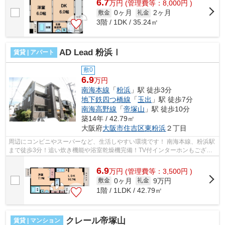
6.7
万
円
(管理費等：8,000円 )
0ヶ月
2ヶ月
敷金
礼金
3階 / 1DK / 35.24㎡
AD Lead 粉浜Ⅰ
賃貸 | アパート
敷0
6.9
万円
南海本線
「
粉浜
」駅 徒歩3分
地下鉄四つ橋線
「
玉出
」駅 徒歩7分
南海高野線
「
帝塚山
」駅 徒歩10分
築14年 / 42.79㎡
大阪府
大阪市住吉区
東粉浜
２丁目
周辺にコンビニやスーパーなど、生活しやすい環境です！ 南海本線、粉浜駅
まで徒歩3分！追い炊き機能や浴室乾燥機完備！TV付インターホンもござい
ます！ ■□■□■□■□■□■□■□■□■□■□■□■□■□...
6.9
万
円
(管理費等：3,500円 )
0ヶ月
9万円
敷金
礼金
1階 / 1LDK / 42.79㎡
クレール帝塚山
賃貸 | マンション