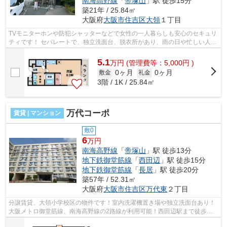
南海高野線
「
帝塚山
」駅 徒歩15分
築21年 / 25.84㎡
大阪府
大阪市住吉区
大領
１丁目
TVモニターホンや防犯シャッターなどで女性の一人暮らしも安心のセキュリ
ティです！ セパレートで、独立洗面台、脱衣所があり、雨の日や忙しい人に
ありがたい浴室乾燥機もあります！ ...
5.1
万
円
(管理費等：5,000円 )
0ヶ月
0ヶ月
敷金
礼金
3階 / 1K / 25.84㎡
万代コーポ
賃貸 | マンション
敷0
6
万円
南海高野線
「
帝塚山
」駅 徒歩13分
地下鉄御堂筋線
「
西田辺
」駅 徒歩15分
地下鉄御堂筋線
「
長居
」駅 徒歩20分
築57年 / 52.31㎡
大阪府
大阪市住吉区
万代東
２丁目
分譲賃貸、大領小学校区の物件です！室内洗濯機置き場や独立洗面台あり！
大阪メトロ御堂筋線、南海高野線の2路線が利用可能！西田辺駅まで徒歩圏
内です！ ■□■□■□■□■□■□■□■□■□■□■□■□...