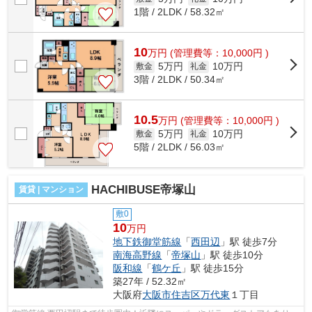
1階 / 2LDK / 58.32㎡
10
万
円
(管理費等：10,000円 )
5万円
10万円
敷金
礼金
3階 / 2LDK / 50.34㎡
10.5
万
円
(管理費等：10,000円 )
5万円
10万円
敷金
礼金
5階 / 2LDK / 56.03㎡
HACHIBUSE帝塚山
賃貸 | マンション
敷0
10
万円
地下鉄御堂筋線
「
西田辺
」駅 徒歩7分
南海高野線
「
帝塚山
」駅 徒歩10分
阪和線
「
鶴ケ丘
」駅 徒歩15分
築27年 / 52.32㎡
大阪府
大阪市住吉区
万代東
１丁目