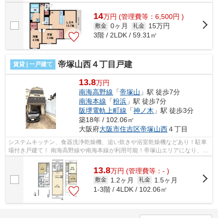
14
万
円
(管理費等：6,500円 )
0ヶ月
15万円
敷金
礼金
3階 / 2LDK / 59.31㎡
帝塚山西４丁目戸建
賃貸 | 一戸建て
13.8
万円
南海高野線
「
帝塚山
」駅 徒歩7分
南海本線
「
粉浜
」駅 徒歩7分
阪堺電軌上町線
「
神ノ木
」駅 徒歩3分
築18年 / 102.06㎡
大阪府
大阪市住吉区
帝塚山西
４丁目
システムキッチン、食器洗浄乾燥機、追い炊きや浴室乾燥機などあり！駐車
場付き戸建て！ 南海高野線や南海本線が利用可能！帝塚山エリアになり、静
かで住みやすい環境になっておりま...
13.8
万
円
(管理費等：- )
1.2ヶ月
1.5ヶ月
敷金
礼金
1-3階 / 4LDK / 102.06㎡