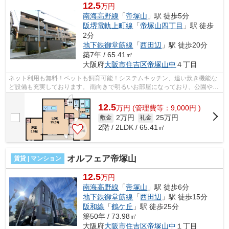
12.5
万円
南海高野線
「
帝塚山
」駅 徒歩5分
阪堺電軌上町線
「
帝塚山四丁目
」駅 徒歩
2分
地下鉄御堂筋線
「
西田辺
」駅 徒歩20分
築7年 / 65.41㎡
大阪府
大阪市住吉区
帝塚山中
４丁目
ネット利用も無料！ペットも飼育可能！システムキッチン、追い炊き機能な
ど設備も充実しております。 南向きで明るいお部屋になっており、公園やス
ーパーも近く住みやすい環境になっ...
12.5
万
円
(管理費等：9,000円 )
2万円
25万円
敷金
礼金
2階 / 2LDK / 65.41㎡
オルフェア帝塚山
賃貸 | マンション
12.5
万円
南海高野線
「
帝塚山
」駅 徒歩6分
地下鉄御堂筋線
「
西田辺
」駅 徒歩15分
阪和線
「
鶴ケ丘
」駅 徒歩25分
築50年 / 73.98㎡
大阪府
大阪市住吉区
帝塚山中
１丁目