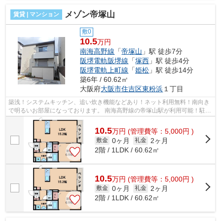
メゾン帝塚山
賃貸 | マンション
敷0
10.5
万円
南海高野線
「
帝塚山
」駅 徒歩7分
阪堺電軌阪堺線
「
塚西
」駅 徒歩4分
阪堺電軌上町線
「
姫松
」駅 徒歩14分
築6年 / 60.62㎡
大阪府
大阪市住吉区
東粉浜
１丁目
築浅！システムキッチン、追い炊き機能などあり！ネット利用無料！南向き
で明るいお部屋になっております。 南海高野線の帝塚山駅が利用可能！駐車
場も空きあります。 ■□■□■□■□■□■□■...
10.5
万
円
(管理費等：5,000円 )
0ヶ月
2ヶ月
敷金
礼金
2階 / 1LDK / 60.62㎡
10.5
万
円
(管理費等：5,000円 )
0ヶ月
2ヶ月
敷金
礼金
2階 / 1LDK / 60.62㎡