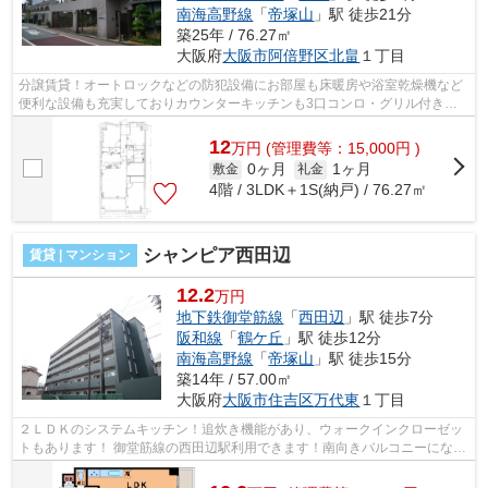
南海高野線
「
帝塚山
」駅 徒歩21分
築25年 / 76.27㎡
大阪府
大阪市阿倍野区
北畠
１丁目
分譲賃貸！オートロックなどの防犯設備にお部屋も床暖房や浴室乾燥機など
便利な設備も充実しておりカウンターキッチンも3口コンロ・グリル付きと
なっております！ 大阪メトロ御堂筋線...
12
万
円
(管理費等：15,000円 )
0ヶ月
1ヶ月
敷金
礼金
4階 / 3LDK＋1S(納戸) / 76.27㎡
シャンピア西田辺
賃貸 | マンション
12.2
万円
地下鉄御堂筋線
「
西田辺
」駅 徒歩7分
阪和線
「
鶴ケ丘
」駅 徒歩12分
南海高野線
「
帝塚山
」駅 徒歩15分
築14年 / 57.00㎡
大阪府
大阪市住吉区
万代東
１丁目
２ＬＤＫのシステムキッチン！追炊き機能があり、ウォークインクローゼッ
トもあります！ 御堂筋線の西田辺駅利用できます！南向きバルコニーになっ
ておりますので、日当たりも良好で...