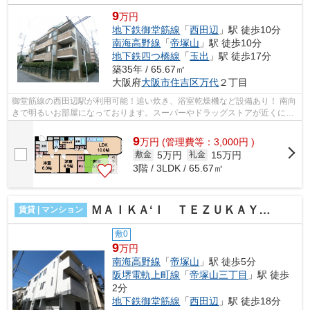
9
万円
地下鉄御堂筋線
「
西田辺
」駅 徒歩10分
南海高野線
「
帝塚山
」駅 徒歩10分
地下鉄四つ橋線
「
玉出
」駅 徒歩17分
築35年 / 65.67㎡
大阪府
大阪市住吉区
万代
２丁目
御堂筋線の西田辺駅が利用可能！追い炊き、浴室乾燥機など設備あり！ 南向
きで明るいお部屋になっております。スーパーやドラッグストアが近くにあ
ります。 ■□■□■□■□■□■□■□■□■□■□■□■...
9
万
円
(管理費等：3,000円 )
5万円
15万円
敷金
礼金
3階 / 3LDK / 65.67㎡
ＭＡＩＫＡ‘Ｉ ＴＥＺＵＫＡＹＡＭＡ
賃貸 | マンション
敷0
9
万円
南海高野線
「
帝塚山
」駅 徒歩5分
阪堺電軌上町線
「
帝塚山三丁目
」駅 徒歩
2分
地下鉄御堂筋線
「
西田辺
」駅 徒歩18分