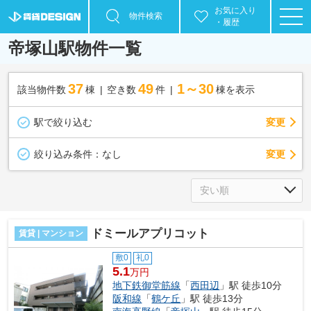
お気に入り
物件検索
・履歴
帝塚山駅物件一覧
37
49
1～30
該当物件数
棟
空き数
件
棟を表示
駅で絞り込む
変更
変更
絞り込み条件：
なし
ドミールアプリコット
賃貸 | マンション
敷0
礼0
5.1
万円
地下鉄御堂筋線
「
西田辺
」駅 徒歩10分
阪和線
「
鶴ケ丘
」駅 徒歩13分