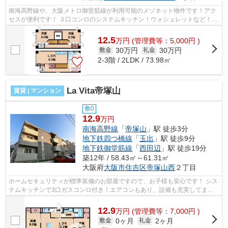
南海高野線や、大阪メトロ御堂筋線が利用可能のメゾネット物件です！アク
セスが便利です！ ３口コンロのシステムキッチン！ウォシュレットなど！収
納も豊富です！ ■□■□■□■□■□■□■□■□■...
12.5
万
円
(管理費等：5,000円 )
30万円
30万円
敷金
礼金
2-3階 / 2LDK / 73.98㎡
La Vita帝塚山
賃貸 | マンション
敷0
12.9
万円
南海高野線
「
帝塚山
」駅 徒歩3分
地下鉄四つ橋線
「
玉出
」駅 徒歩9分
地下鉄御堂筋線
「
西田辺
」駅 徒歩19分
築12年 / 58.43㎡～61.31㎡
大阪府
大阪市住吉区
帝塚山西
２丁目
ホームセキュリティが標準装備のお部屋ですので、お子様も安心です！ シス
テムキッチンで3口ガスコンロ付き！エアコンもあり、設備も充実してます
よ～！ ■□■□■□■□■□■□■□■□■□■□■□■□■□...
12.9
万
円
(管理費等：7,000円 )
0ヶ月
2ヶ月
敷金
礼金