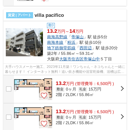
villa pacifico
賃貸 | アパート
敷0
13.2
14
万円～
万円
南海高野線
「
帝塚山
」駅 徒歩5分
南海本線
「
粉浜
」駅 徒歩10分
地下鉄御堂筋線
「
西田辺
」駅 徒歩20分
築2年 / 55.86㎡～59.31㎡
大阪府
大阪市住吉区
帝塚山中
５丁目
大手ハウスメーカー施工、2023年11月築！ワンちゃん・ネコちゃんと一緒に
暮らせます！ インターネット無料！追い炊き機能や浴室乾燥機、浴槽は広々
1坪タイプ！全室エアコン付きです！...
13.2
万
円
(管理費等：6,500円 )
0ヶ月
15万円
敷金
礼金
2階 / 2LDK / 55.86㎡
13.2
万
円
(管理費等：6,500円 )
0ヶ月
15万円
敷金
礼金
2階 / 2LDK / 55.86㎡