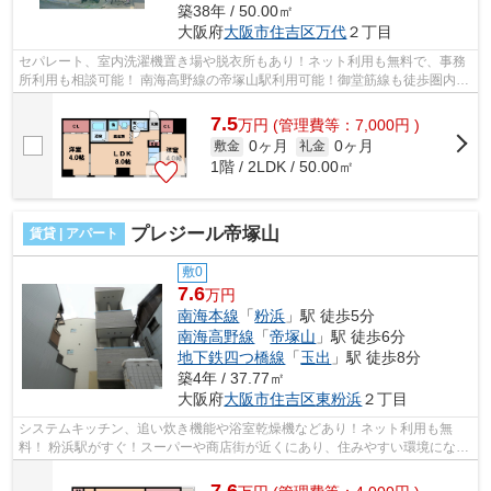
築38年 / 50.00㎡
大阪府
大阪市住吉区
万代
２丁目
セパレート、室内洗濯機置き場や脱衣所もあり！ネット利用も無料で、事務
所利用も相談可能！ 南海高野線の帝塚山駅利用可能！御堂筋線も徒歩圏内！
スーパーも近くにあります。 ■□■□■...
7.5
万
円
(管理費等：7,000円 )
0ヶ月
0ヶ月
敷金
礼金
1階 / 2LDK / 50.00㎡
プレジール帝塚山
賃貸 | アパート
敷0
7.6
万円
南海本線
「
粉浜
」駅 徒歩5分
南海高野線
「
帝塚山
」駅 徒歩6分
地下鉄四つ橋線
「
玉出
」駅 徒歩8分
築4年 / 37.77㎡
大阪府
大阪市住吉区
東粉浜
２丁目
システムキッチン、追い炊き機能や浴室乾燥機などあり！ネット利用も無
料！ 粉浜駅がすぐ！スーパーや商店街が近くにあり、住みやすい環境になっ
ております。 ■□■□■□■□■□■□■□■□■□■□■...