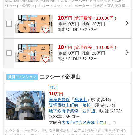
御堂筋線 西田辺駅まで徒歩圏内！近隣にスーパーやドラッグストアもあり、
住みやすい環境です！ オートロック・エレベーター・脱衣所・室内洗濯機置
き場など充実の設備です！ ■□■□■□...
10
万
円
(管理費等：10,000円 )
0万円
20万円
敷金
礼金
3階 / 2LDK / 52.32㎡
10
万
円
(管理費等：10,000円 )
0万円
20万円
敷金
礼金
3階 / 2LDK / 52.32㎡
エクシード帝塚山
賃貸 | マンション
敷0
10
万円
南海高野線
「
帝塚山
」駅 徒歩4分
阪堺電軌上町線
「
姫松
」駅 徒歩7分
地下鉄御堂筋線
「
西田辺
」駅 徒歩20分
築33年 / 55.00㎡
大阪府
大阪市住吉区
帝塚山西
１丁目
カウンターキッチン、追い炊き機能あり！エアコン3基付き！南向きで明る