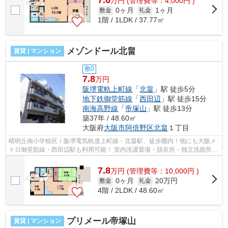
7.6
万
円
(管理費等：4,000円 )
0ヶ月
1ヶ月
敷金
礼金
1階 / 1LDK / 37.77㎡
メゾンドール北畠
賃貸 | マンション
敷0
7.8
万円
阪堺電軌上町線
「
北畠
」駅 徒歩5分
地下鉄御堂筋線
「
西田辺
」駅 徒歩15分
南海高野線
「
帝塚山
」駅 徒歩13分
築37年 / 48.60㎡
大阪府
大阪市阿倍野区
北畠
１丁目
晴明丘南小学校区！阪堺電気軌道上町線・北畠駅、徒歩圏内！他にも大阪メ
トロ御堂筋線・西田辺駅も利用可能！ 室内洗濯置場・脱衣所・独立洗面所・
シューズボックスなどの設備管理に...
7.8
万
円
(管理費等：10,000円 )
0ヶ月
20万円
敷金
礼金
4階 / 2LDK / 48.60㎡
プリメール帝塚山
賃貸 | マンション