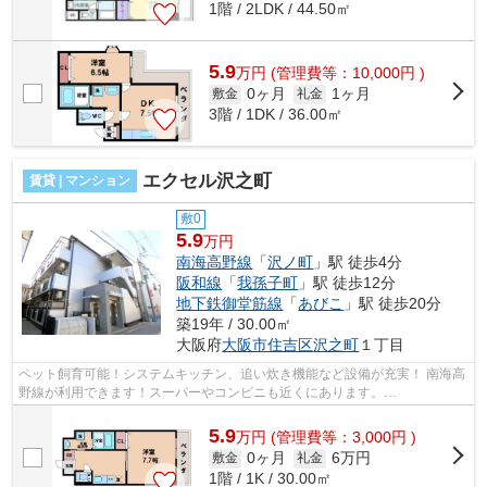
1階 / 2LDK / 44.50㎡
5.9
万
円
(管理費等：10,000円 )
0ヶ月
1ヶ月
敷金
礼金
3階 / 1DK / 36.00㎡
エクセル沢之町
賃貸 | マンション
敷0
5.9
万円
南海高野線
「
沢ノ町
」駅 徒歩4分
阪和線
「
我孫子町
」駅 徒歩12分
地下鉄御堂筋線
「
あびこ
」駅 徒歩20分
築19年 / 30.00㎡
大阪府
大阪市住吉区
沢之町
１丁目
ペット飼育可能！システムキッチン、追い炊き機能など設備が充実！ 南海高
野線が利用できます！スーパーやコンビニも近くにあります。
■□■□■□■□■□■□■□■□■□■□■□■□■□■□■□■□■□■□■□■□ ご...
5.9
万
円
(管理費等：3,000円 )
0ヶ月
6万円
敷金
礼金
1階 / 1K / 30.00㎡