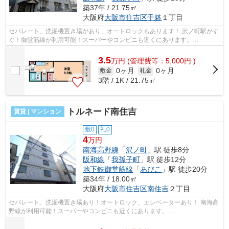
築37年 / 21.75㎡
大阪府
大阪市住吉区
千躰
１丁目
セパレート、洗濯機置き場があり、オートロックもあります！ 沢ノ町駅がす
ぐ！御堂筋線が利用可能！スーパーやコンビニも近くにあります。
■□■□■□■□■□■□■□■□■□■□■□■□■□■□■□■□■□■□■□■...
3.5
万
円
(管理費等：5,000円 )
0ヶ月
0ヶ月
敷金
礼金
3階 / 1K / 21.75㎡
トルネード南住吉
賃貸 | マンション
敷0
礼0
4
万円
南海高野線
「
沢ノ町
」駅 徒歩8分
阪和線
「
我孫子町
」駅 徒歩12分
地下鉄御堂筋線
「
あびこ
」駅 徒歩20分
築34年 / 18.00㎡
大阪府
大阪市住吉区
南住吉
２丁目
セパレート、洗濯機置き場あり！オートロック、エレベーターあり！ 南海高
野線が利用可能！スーパーやコンビニも近くにあります。
■□■□■□■□■□■□■□■□■□■□■□■□■□■□■□■□■□■□■□■□ ご覧い...