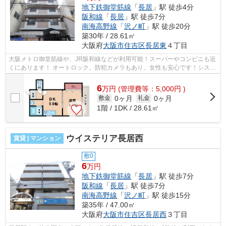
地下鉄御堂筋線
「
長居
」駅 徒歩4分
阪和線
「
長居
」駅 徒歩7分
南海高野線
「
沢ノ町
」駅 徒歩20分
築30年 / 28.61㎡
大阪府
大阪市住吉区
長居東
４丁目
大阪メトロ御堂筋線や、JR阪和線などが利用可能！スーパーやコンビニも近
くにあります！ オートロック。防犯カメラもあり、女性も安心です！システ
ムキッチン、宅配ボックスなど！ ■...
6
万
円
(管理費等：5,000円 )
0ヶ月
0ヶ月
敷金
礼金
1階 / 1DK / 28.61㎡
ウイステリア長居西
賃貸 | マンション
敷0
6
万円
地下鉄御堂筋線
「
長居
」駅 徒歩7分
阪和線
「
長居
」駅 徒歩7分
南海高野線
「
沢ノ町
」駅 徒歩15分
築35年 / 47.00㎡
大阪府
大阪市住吉区
長居西
３丁目