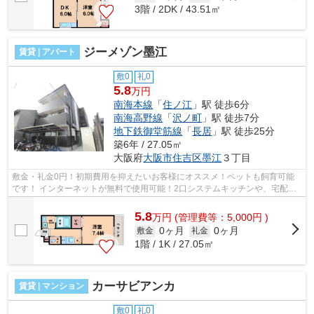
3階 / 2DK / 43.51㎡
ジーメゾン墨江
賃貸 | アパート
敷0
礼0
5.8
万円
南海本線
「
住ノ江
」駅 徒歩6分
南海高野線
「
沢ノ町
」駅 徒歩7分
地下鉄御堂筋線
「
長居
」駅 徒歩25分
築6年 / 27.05㎡
大阪府
大阪市住吉区
墨江
３丁目
敷金・礼金0円！初期費用を抑えたいお客様にオススメ！ペットも飼育可能
です！ インターネットが無料で使用可能！2口システムキッチンや、宅配ボ
ックスなど！ ■□■□■□■□■□■□■□■□■□■□■...
5.8
万
円
(管理費等：5,000円 )
0ヶ月
0ヶ月
敷金
礼金
1階 / 1K / 27.05㎡
カーサビアンカ
賃貸 | マンション
敷0
礼0