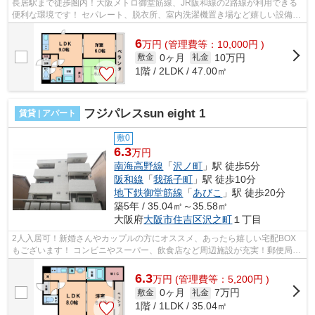
長居駅まで徒歩圏内！大阪メトロ御堂筋線、JR阪和線の2路線が利用できる
便利な環境です！ セパレート、脱衣所、室内洗濯機置き場など嬉しい設備が
充実！TV付インターホンもございます...
6
万
円
(管理費等：10,000円 )
0ヶ月
10万円
敷金
礼金
1階 / 2LDK / 47.00㎡
フジパレスsun eight 1
賃貸 | アパート
敷0
6.3
万円
南海高野線
「
沢ノ町
」駅 徒歩5分
阪和線
「
我孫子町
」駅 徒歩10分
地下鉄御堂筋線
「
あびこ
」駅 徒歩20分
築5年 / 35.04㎡～35.58㎡
大阪府
大阪市住吉区
沢之町
１丁目
2人入居可！新婚さんやカップルの方にオススメ、あったら嬉しい宅配BOX
もございます！ コンビニやスーパー、飲食店など周辺施設が充実！郵便局も
近く、生活に便利な環境です！ ■□■□■...
6.3
万
円
(管理費等：5,200円 )
0ヶ月
7万円
敷金
礼金
1階 / 1LDK / 35.04㎡