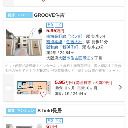
GROOVE住吉
賃貸 | アパート
敷0
礼0
5.95
万円
南海高野線
「
沢ノ町
」駅 徒歩5分
南海本線
「
住吉大社
」駅 徒歩11分
阪和線
「
我孫子町
」駅 徒歩20分
築4年 / 24.84㎡
大阪府
大阪市住吉区
墨江
２丁目
ペット飼育相談可能！インターネット無料！南海高野線、沢ノ町駅まで徒歩
圏内の物件です！ 宅配BOXや浴室乾燥機など、嬉しい設備が充実！オートロ
ック、TV付インターホンもございます...
5.95
万
円
(管理費等：6,000円 )
0ヶ月
0ヶ月
敷金
礼金
3階 / 1K / 24.84㎡
S.field長居
賃貸 | マンション
敷0
礼0
6
万円