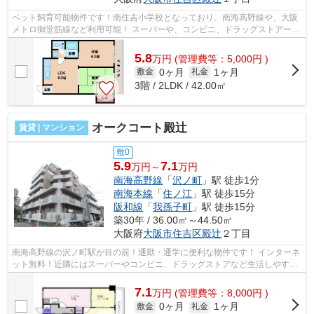
ペット飼育可能物件です！南住吉小学校となっており、南海高野線や、大阪
メトロ御堂筋線など利用可能！ スーパーや、コンビニ、ドラッグストアーな
ども近隣にあり、生活しやすい環境...
5.8
万
円
(管理費等：5,000円 )
0ヶ月
1ヶ月
敷金
礼金
3階 / 2LDK / 42.00㎡
オークコート殿辻
賃貸 | マンション
敷0
5.9
7.1
万円～
万円
南海高野線
「
沢ノ町
」駅 徒歩1分
南海本線
「
住ノ江
」駅 徒歩15分
阪和線
「
我孫子町
」駅 徒歩15分
築30年 / 36.00㎡～44.50㎡
大阪府
大阪市住吉区
殿辻
２丁目
南海高野線の沢ノ町駅が目の前！通勤・通学に便利な物件です！ インターネ
ット無料！近隣にはスーパーやコンビニ、ドラッグストアなど生活しやすい
環境です！ ■□■□■□■□■□■□■□■□■□■□■...
7.1
万
円
(管理費等：8,000円 )
0ヶ月
1ヶ月
敷金
礼金