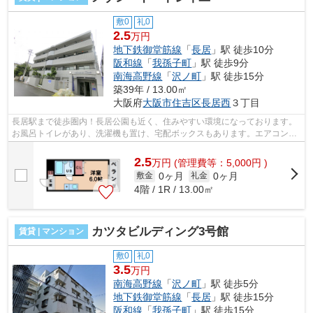
敷0
礼0
2.5
万円
地下鉄御堂筋線
「
長居
」駅 徒歩10分
阪和線
「
我孫子町
」駅 徒歩9分
南海高野線
「
沢ノ町
」駅 徒歩15分
築39年 / 13.00㎡
大阪府
大阪市住吉区
長居西
３丁目
長居駅まで徒歩圏内！長居公園も近く、住みやすい環境になっております。
お風呂トイレがあり、洗濯機も置け、宅配ボックスもあります。エアコン付
き！ ■□■□■□■□■□■□■□■□■□■□■□■□■□■...
2.5
万
円
(管理費等：5,000円 )
0ヶ月
0ヶ月
敷金
礼金
4階 / 1R / 13.00㎡
カツタビルディング3号館
賃貸 | マンション
敷0
礼0
3.5
万円
南海高野線
「
沢ノ町
」駅 徒歩5分
地下鉄御堂筋線
「
長居
」駅 徒歩15分
阪和線
「
我孫子町
」駅 徒歩15分