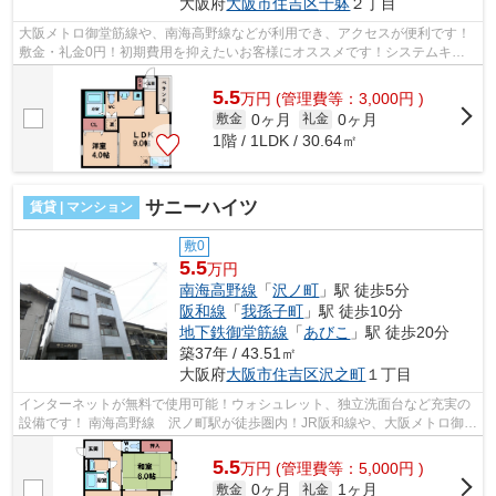
大阪府
大阪市住吉区
千躰
２丁目
大阪メトロ御堂筋線や、南海高野線などが利用でき、アクセスが便利です！
敷金・礼金0円！初期費用を抑えたいお客様にオススメです！システムキッ
チンなど！ ■□■□■□■□■□■□■□■□■□■□■□...
5.5
万
円
(管理費等：3,000円 )
0ヶ月
0ヶ月
敷金
礼金
1階 / 1LDK / 30.64㎡
サニーハイツ
賃貸 | マンション
敷0
5.5
万円
南海高野線
「
沢ノ町
」駅 徒歩5分
阪和線
「
我孫子町
」駅 徒歩10分
地下鉄御堂筋線
「
あびこ
」駅 徒歩20分
築37年 / 43.51㎡
大阪府
大阪市住吉区
沢之町
１丁目
インターネットが無料で使用可能！ウォシュレット、独立洗面台など充実の
設備です！ 南海高野線 沢ノ町駅が徒歩圏内！JR阪和線や、大阪メトロ御堂
筋線なども利用可能です！ ■□■□■□■...
5.5
万
円
(管理費等：5,000円 )
0ヶ月
1ヶ月
敷金
礼金