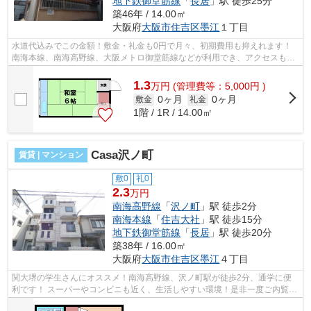
地下鉄御堂筋線
「
長居
」駅 徒歩25分
築46年 / 14.00㎡
大阪府
大阪市住吉区
墨江
１丁目
水道代込みでこの金額！敷金・礼金も0円で月々、初期費用も抑えれます！
南海本線、南海高野線、大阪メトロ御堂筋線などが利用でき、アクセスも便
利です！ ■□■□■□■□■□■□■□■□■□■□■□■□...
1.3
万
円
(管理費等：5,000円 )
0ヶ月
0ヶ月
敷金
礼金
1階 / 1R / 14.00㎡
Casa沢ノ町
賃貸 | マンション
敷0
礼0
2.3
万円
南海高野線
「
沢ノ町
」駅 徒歩2分
南海本線
「
住吉大社
」駅 徒歩15分
地下鉄御堂筋線
「
長居
」駅 徒歩20分
築38年 / 16.00㎡
大阪府
大阪市住吉区
墨江
４丁目
関大堺の学生さんにオススメ！南海高野線、沢ノ町駅が徒歩2分、通学に便
利です！ スーパーやコンビニも近く、生活しやすい環境！是非一度ご内覧に
お越しください！ ■□■□■□■□■□■□■□■□...