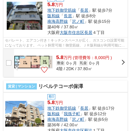
5.8
万円
地下鉄御堂筋線
「
長居
」駅 徒歩7分
阪和線
「
長居
」駅 徒歩8分
南海高野線
「
沢ノ町
」駅 徒歩15分
築40年 / 37.80㎡
大阪府
大阪市住吉区
長居
４丁目
セパレート、エアコン付き！キッチンスペースが広く、ガスコンロ設置可能
になっております。 ペット飼育可能！御堂筋線、ＪＲ阪和線が利用可能にな
っております。 ■□■□■□■□■□■□■□■□■...
5.8
万
円
(管理費等：8,000円 )
0ヶ月
0ヶ月
敷金
礼金
4階 / 2DK / 37.80㎡
リベルテコーポ保澤
賃貸 | マンション
敷0
5.8
万円
地下鉄御堂筋線
「
長居
」駅 徒歩17分
阪和線
「
我孫子町
」駅 徒歩12分
南海高野線
「
沢ノ町
」駅 徒歩5分
築36年 / 42.00㎡
大阪府
大阪市住吉区
殿辻
１丁目