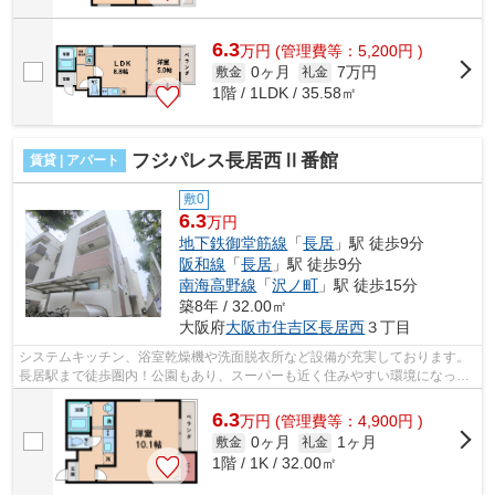
6.3
万
円
(管理費等：5,200円 )
0ヶ月
7万円
敷金
礼金
1階 / 1LDK / 35.58㎡
フジパレス長居西Ⅱ番館
賃貸 | アパート
敷0
6.3
万円
地下鉄御堂筋線
「
長居
」駅 徒歩9分
阪和線
「
長居
」駅 徒歩9分
南海高野線
「
沢ノ町
」駅 徒歩15分
築8年 / 32.00㎡
大阪府
大阪市住吉区
長居西
３丁目
システムキッチン、浴室乾燥機や洗面脱衣所など設備が充実しております。
長居駅まで徒歩圏内！公園もあり、スーパーも近く住みやすい環境になって
おります。 ■□■□■□■□■□■□■□■□■□■□■...
6.3
万
円
(管理費等：4,900円 )
0ヶ月
1ヶ月
敷金
礼金
1階 / 1K / 32.00㎡