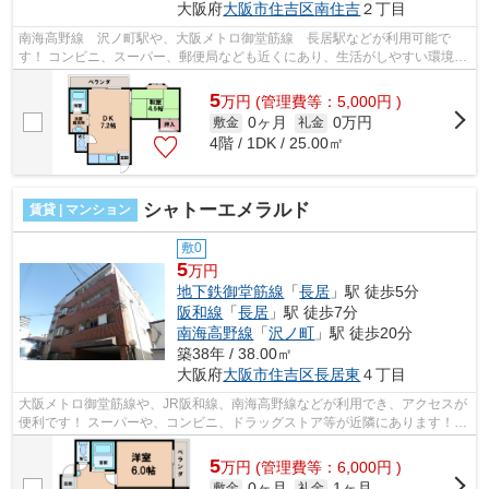
大阪府
大阪市住吉区
南住吉
２丁目
南海高野線 沢ノ町駅や、大阪メトロ御堂筋線 長居駅などが利用可能で
す！ コンビニ、スーパー、郵便局なども近くにあり、生活がしやすい環境で
す！ ■□■□■□■□■□■□■□■□■□■□■□■□■□■□■...
5
万
円
(管理費等：5,000円 )
0ヶ月
0万円
敷金
礼金
4階 / 1DK / 25.00㎡
シャトーエメラルド
賃貸 | マンション
敷0
5
万円
地下鉄御堂筋線
「
長居
」駅 徒歩5分
阪和線
「
長居
」駅 徒歩7分
南海高野線
「
沢ノ町
」駅 徒歩20分
築38年 / 38.00㎡
大阪府
大阪市住吉区
長居東
４丁目
大阪メトロ御堂筋線や、JR阪和線、南海高野線などが利用でき、アクセスが
便利です！ スーパーや、コンビニ、ドラッグストア等が近隣にあります！独
立洗面台、エアコンあり！ ■□■□■□■...
5
万
円
(管理費等：6,000円 )
0ヶ月
1ヶ月
敷金
礼金