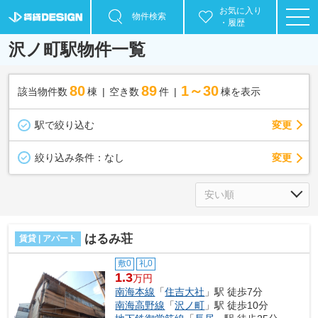
お気に入り
物件検索
・履歴
沢ノ町駅物件一覧
80
89
1～30
該当物件数
棟
空き数
件
棟を表示
駅で絞り込む
変更
変更
絞り込み条件：
なし
はるみ荘
賃貸 | アパート
敷0
礼0
1.3
万円
南海本線
「
住吉大社
」駅 徒歩7分
南海高野線
「
沢ノ町
」駅 徒歩10分