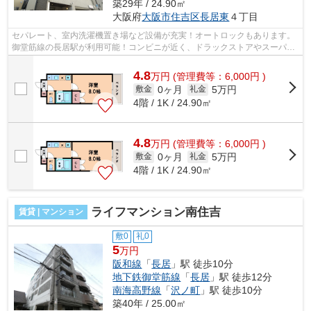
築29年 / 24.90㎡
大阪府
大阪市住吉区
長居東
４丁目
セパレート、室内洗濯機置き場など設備が充実！オートロックもあります。
御堂筋線の長居駅が利用可能！コンビニが近く、ドラックストアやスーパー
もあり、住みやすい環境になってお...
4.8
万
円
(管理費等：6,000円 )
0ヶ月
5万円
敷金
礼金
4階 / 1K / 24.90㎡
4.8
万
円
(管理費等：6,000円 )
0ヶ月
5万円
敷金
礼金
4階 / 1K / 24.90㎡
ライフマンション南住吉
賃貸 | マンション
敷0
礼0
5
万円
阪和線
「
長居
」駅 徒歩10分
地下鉄御堂筋線
「
長居
」駅 徒歩12分
南海高野線
「
沢ノ町
」駅 徒歩10分
築40年 / 25.00㎡