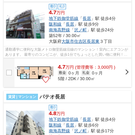
敷0
礼0
4.7
万円
地下鉄御堂筋線
「
長居
」駅 徒歩4分
阪和線
「
長居
」駅 徒歩9分
南海高野線
「
沢ノ町
」駅 徒歩24分
築52年 / 30.00㎡
大阪府
大阪市住吉区
長居東
３丁目
通勤通学に便利な大阪メトロ御堂筋線沿線のマンション！室内にエアコンが
あります。 最寄りのコンビニが、徒歩1分でちょっとした買い物に便利！イ
ンターネットが無料で、毎月の出費が...
4.7
万
円
(管理費等：3,000円 )
0ヶ月
0ヶ月
敷金
礼金
5階 / 2DK / 30.00㎡
パテオ長居
賃貸 | マンション
敷0
4.8
万円
地下鉄御堂筋線
「
長居
」駅 徒歩4分
阪和線
「
長居
」駅 徒歩6分
南海高野線
「
沢ノ町
」駅 徒歩17分