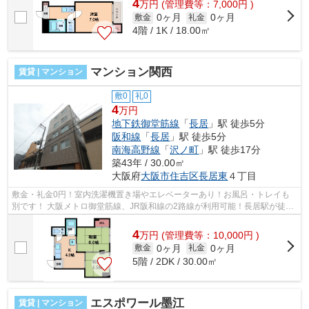
4
万
円
(管理費等：7,000円 )
0ヶ月
0ヶ月
敷金
礼金
4階 / 1K / 18.00㎡
マンション関西
賃貸 | マンション
敷0
礼0
4
万円
地下鉄御堂筋線
「
長居
」駅 徒歩5分
阪和線
「
長居
」駅 徒歩5分
南海高野線
「
沢ノ町
」駅 徒歩17分
築43年 / 30.00㎡
大阪府
大阪市住吉区
長居東
４丁目
敷金・礼金0円！室内洗濯機置き場やエレベーターあり！お風呂・トレイも
別です！ 大阪メトロ御堂筋線、JR阪和線の2路線が利用可能！長居駅が徒歩
圏内です！ ■□■□■□■□■□■□■□■□■□■□■□■...
4
万
円
(管理費等：10,000円 )
0ヶ月
0ヶ月
敷金
礼金
5階 / 2DK / 30.00㎡
エスポワール墨江
賃貸 | マンション