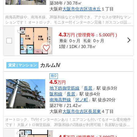
築38年 / 30.78㎡
大阪府
大阪市住吉区
清水丘
１丁目
南海高野線や、南海本線、JR阪和線などが利用でき、アクセスが便利なマン
ションです！ オートロック、モニター付インターホン完備！ガスコンロ設置
可能！ ■□■□■□■□■□■□■□■□■□■□■□■□■...
4.3
万
円
(管理費等：5,000円 )
0ヶ月
0ヶ月
敷金
礼金
1階 / 1DK / 30.78㎡
カルムⅣ
賃貸 | マンション
敷0
4.5
万円
地下鉄御堂筋線
「
長居
」駅 徒歩3分
阪和線
「
長居
」駅 徒歩4分
南海高野線
「
沢ノ町
」駅 徒歩20分
築27年 / 21.42㎡
大阪府
大阪市住吉区
長居東
４丁目
オートロック、TV付インターホンあり！エアコンも付いてるオール電化物件
です！ 大阪メトロ御堂筋線、JR阪和線の2路線が利用可能！長居駅が徒歩圏
内です！ ■□■□■□■□■□■□■□■□■□■□■□■□...