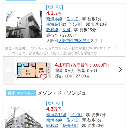
敷0
礼0
4.1
万円
南海本線
「
住ノ江
」駅 徒歩7分
南海高野線
「
沢ノ町
」駅 徒歩10分
阪和線
「
長居
」駅 徒歩25分
築47年 / 27.00㎡
大阪府
大阪市住吉区
墨江
３丁目
敷金・礼金0円！ワンちゃんもネコちゃんも飼育可能な物件です！ スーパ
ー、コンビニ、飲食店が近くにあり、生活に便利な環境です！
■□■□■□■□■□■□■□■□■□■□■□■□■□■□■□■□■□■□■□■□ ご覧...
4.1
万
円
(管理費等：3,000円 )
0ヶ月
0ヶ月
敷金
礼金
2階 / 1DK / 27.00㎡
メゾン・ド・ソンジュ
賃貸 | マンション
敷0
礼0
4.3
万円
南海高野線
「
沢ノ町
」駅 徒歩7分
南海本線
「
住ノ江
」駅 徒歩8分
阪和線
「
我孫子町
」駅 徒歩20分