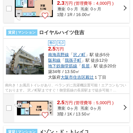
2.3
万
円
(管理費等：4,000円 )
0ヶ月
0ヶ月
敷金
礼金
1階 / 1R / 16.00㎡
ロイヤルハイツ住吉
賃貸 | マンション
敷0
礼0
2.5
万円
南海高野線
「
沢ノ町
」駅 徒歩5分
阪和線
「
我孫子町
」駅 徒歩12分
地下鉄御堂筋線
「
長居
」駅 徒歩20分
築34年 / 13.50㎡
大阪府
大阪市住吉区
殿辻
１丁目
南向き！お風呂トイレがあり、ベランダに洗濯機設置可能！エアコンもつい
ております。 沢ノ町駅まですぐ！御堂筋線の長居駅まで徒歩可能！
■□■□■□■□■□■□■□■□■□■□■□■□■□■□■□■□■□■□■□■...
2.5
万
円
(管理費等：5,000円 )
0ヶ月
0ヶ月
敷金
礼金
3階 / 1K / 13.50㎡
メゾン・ド・トレイユ
賃貸 | マンション