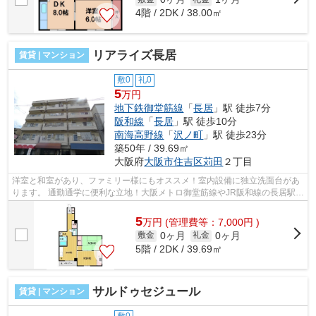
4階 / 2DK / 38.00㎡
リアライズ長居
賃貸 | マンション
敷0
礼0
5
万円
地下鉄御堂筋線
「
長居
」駅 徒歩7分
阪和線
「
長居
」駅 徒歩10分
南海高野線
「
沢ノ町
」駅 徒歩23分
築50年 / 39.69㎡
大阪府
大阪市住吉区
苅田
２丁目
洋室と和室があり、ファミリー様にもオススメ！室内設備に独立洗面台があ
ります。 通勤通学に便利な立地！大阪メトロ御堂筋線やJR阪和線の長居駅が
利用可能です。 ■□■□■□■□■□■□■□■□■...
5
万
円
(管理費等：7,000円 )
0ヶ月
0ヶ月
敷金
礼金
5階 / 2DK / 39.69㎡
サルドゥセジュール
賃貸 | マンション