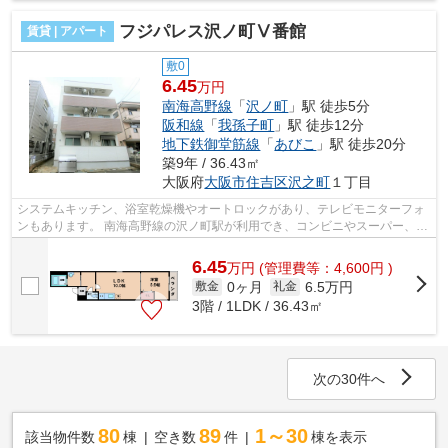
フジパレス沢ノ町Ⅴ番館
賃貸 | アパート
敷0
6.45
万円
南海高野線
「
沢ノ町
」駅 徒歩5分
阪和線
「
我孫子町
」駅 徒歩12分
地下鉄御堂筋線
「
あびこ
」駅 徒歩20分
築9年 / 36.43㎡
大阪府
大阪市住吉区
沢之町
１丁目
システムキッチン、浴室乾燥機やオートロックがあり、テレビモニターフォ
ンもあります。 南海高野線の沢ノ町駅が利用でき、コンビニやスーパー、住
吉区役所も近くにあります。 ■□■□■...
6.45
万
円
(管理費等：4,600円 )
0ヶ月
6.5万円
敷金
礼金
3階 / 1LDK / 36.43㎡
次の30件へ
80
89
1～30
該当物件数
棟
空き数
件
棟を表示