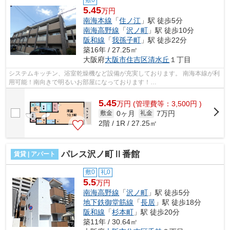
敷0
5.45
万円
南海本線
「
住ノ江
」駅 徒歩5分
南海高野線
「
沢ノ町
」駅 徒歩10分
阪和線
「
我孫子町
」駅 徒歩22分
築16年 / 27.25㎡
大阪府
大阪市住吉区
清水丘
１丁目
システムキッチン、浴室乾燥機など設備が充実しております。 南海本線が利
用可能！南向きで明るいお部屋になっております！
■□■□■□■□■□■□■□■□■□■□■□■□■□■□■□■□■□■□■□■□ ご覧いただき...
5.45
万
円
(管理費等：3,500円 )
0ヶ月
7万円
敷金
礼金
2階 / 1R / 27.25㎡
パレス沢ノ町Ⅱ番館
賃貸 | アパート
敷0
礼0
5.5
万円
南海高野線
「
沢ノ町
」駅 徒歩5分
地下鉄御堂筋線
「
長居
」駅 徒歩18分
阪和線
「
杉本町
」駅 徒歩20分
築11年 / 30.64㎡