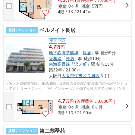
4.5
万
円
(管理費等：7,000円 )
0ヶ月
5万円
敷金
礼金
4階 / 1K / 21.42㎡
ベルメイト長居
賃貸 | マンション
敷0
礼0
4.7
万円
地下鉄御堂筋線
「
長居
」駅 徒歩9分
阪和線
「
長居
」駅 徒歩10分
南海高野線
「
沢ノ町
」駅 徒歩15分
築32年 / 21.90㎡
大阪府
大阪市住吉区
長居西
３丁目
大阪メトロ御堂筋線、JR阪和線、2路線の長居駅が徒歩圏内の分譲マンショ
ンです！ オートロック、TV付インターホン完備で女性の方でも安心！宅配
BOXや1口IHコンロなど嬉しい設備が充実...
4.7
万
円
(管理費等：8,000円 )
0ヶ月
0ヶ月
敷金
礼金
3階 / 1R / 21.90㎡
第二翡翠苑
賃貸 | マンション