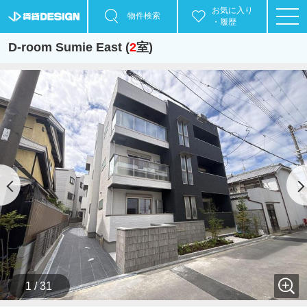
お気に入り
物件検索
・履歴
D-room Sumie East (
2
室)
1 / 31