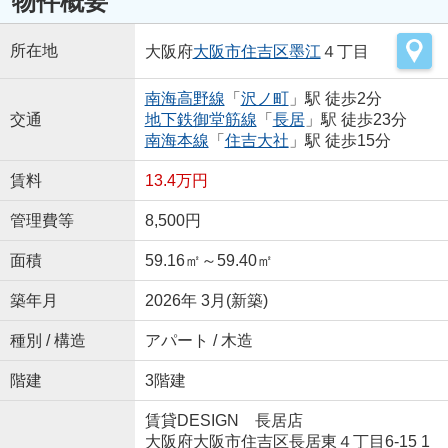
物件概要
所在地
大阪府
大阪市住吉区
墨江
４丁目
南海高野線
「
沢ノ町
」駅 徒歩2分
交通
地下鉄御堂筋線
「
長居
」駅 徒歩23分
南海本線
「
住吉大社
」駅 徒歩15分
賃料
13.4万円
管理費等
8,500円
面積
59.16㎡～59.40㎡
築年月
2026年 3月(新築)
種別 / 構造
アパート / 木造
階建
3階建
賃貸DESIGN 長居店
大阪府大阪市住吉区長居東４丁目6-15 1