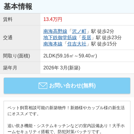
基本情報
賃料
13.4万円
南海高野線
「
沢ノ町
」駅 徒歩2分
交通
地下鉄御堂筋線
「
長居
」駅 徒歩23分
南海本線
「
住吉大社
」駅 徒歩15分
間取り(面積)
2LDK(59.16㎡～59.40㎡)
築年月
2026年 3月(新築)
お問い合わせ(無料)
ペット飼育相談可能の新築物件！新婚様やカップル様の新生活
にオススメです。
追い炊き機能・システムキッチンなどの室内設備あり！大手ホ
ームセキュリティ搭載で、防犯対策バッチリです。