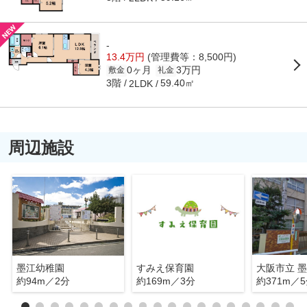
-
13.4万円
(管理費等：8,500円)
0ヶ月
3万円
敷金
礼金
3階
59.40㎡
2LDK
周辺施設
墨江幼稚園
すみえ保育園
大阪市立 
約94m／2分
約169m／3分
約371m／