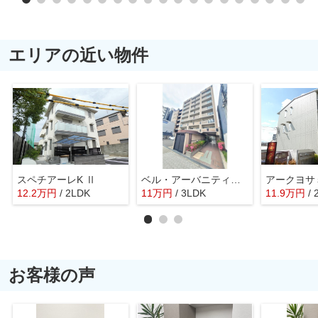
エリアの近い物件
スペチアーレK Ⅱ
ベル・アーバニティ住吉清水丘
アークヨサ
12.2
万
円
/ 2LDK
11
万
円
/ 3LDK
11.9
万
円
/
お客様の声