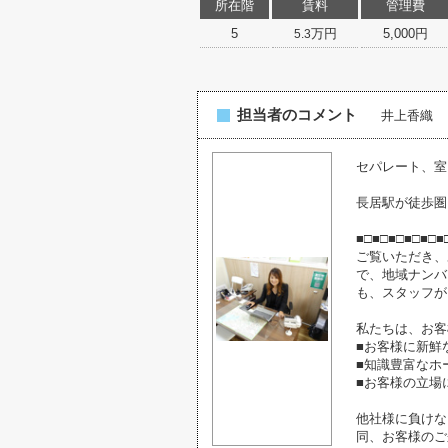
所在階
賃料
管理費
5
万円
5,000円
5.3
担当者のコメント
井上香織
セパレート、室
長居駅が徒歩圏
■□■□■□■□■□■
ご覧いただき、
で、地域ナンバ
も、スタッフが
私たちは、お客
■お客様に新鮮
■知識豊富なホ
■お客様の立場
他社様に負けな
同、お客様のご