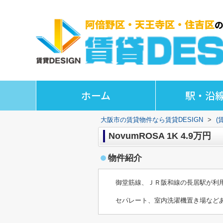
ホーム
駅・沿
大阪市の賃貸物件なら賃貸DESIGN
>
(
NovumROSA 1K 4.9万円
物件紹介
御堂筋線、ＪＲ阪和線の長居駅が利用可
セパレート、室内洗濯機置き場など