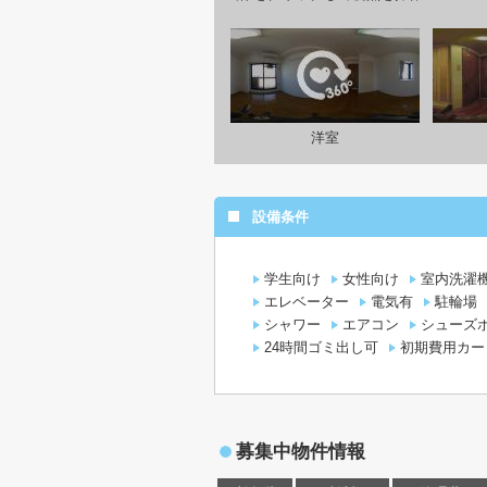
洋室
設備条件
学生向け
女性向け
室内洗濯
エレベーター
電気有
駐輪場
シャワー
エアコン
シューズ
24時間ゴミ出し可
初期費用カー
募集中物件情報