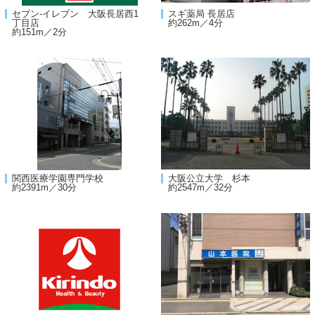
セブン-イレブン 大阪長居西1
スギ薬局 長居店
丁目店
約262m／4分
約151m／2分
関西医療学園専門学校
大阪公立大学 杉本
約2391m／30分
約2547m／32分