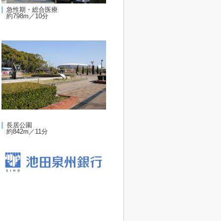
急性期・総合医療
約798m／10分
長居公園
約842m／11分