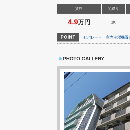
賃料
間取り
4.9
万円
1K
POINT
セパレート
室内洗濯機置
PHOTO GALLERY