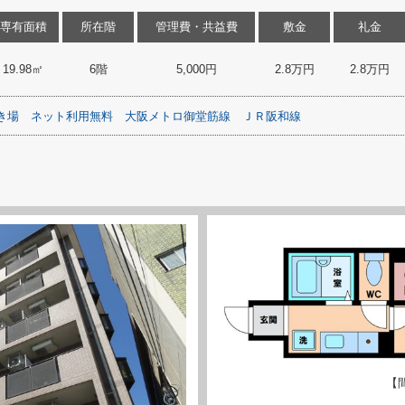
専有面積
所在階
管理費・共益費
敷金
礼金
19.98㎡
6階
5,000円
2.8万円
2.8万円
き場
ネット利用無料
大阪メトロ御堂筋線
ＪＲ阪和線
【