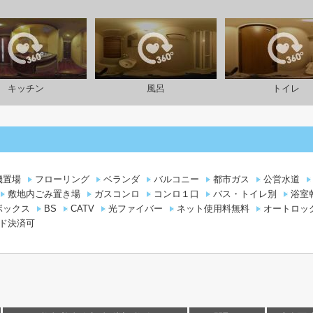
キッチン
風呂
トイレ
機置場
フローリング
ベランダ
バルコニー
都市ガス
公営水道
敷地内ごみ置き場
ガスコンロ
コンロ１口
バス・トイレ別
浴室
ボックス
BS
CATV
光ファイバー
ネット使用料無料
オートロッ
ド決済可