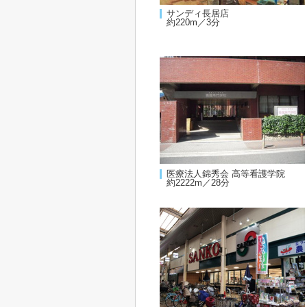
サンディ長居店
約220m／3分
医療法人錦秀会 高等看護学院
約2222m／28分