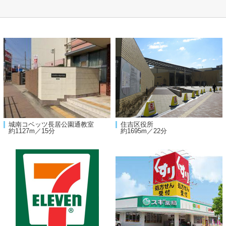
城南コベッツ長居公園通教室
住吉区役所
約1127m／15分
約1695m／22分