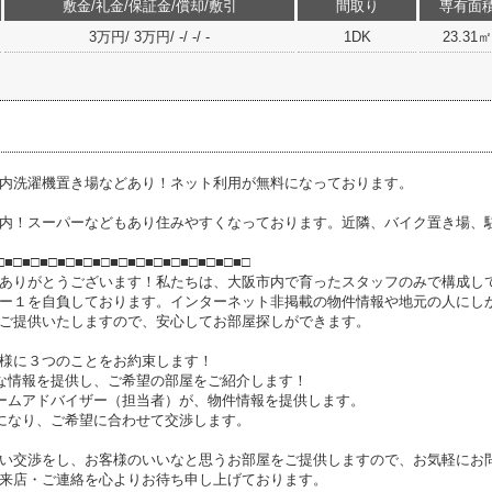
敷金/礼金/保証金/償却/敷引
間取り
専有面
3万円/ 3万円/ -/ -/ -
1DK
23.31㎡
内洗濯機置き場などあり！ネット利用が無料になっております。
内！スーパーなどもあり住みやすくなっております。近隣、バイク置き場、
□■□■□■□■□■□■□■□■□■□■□■□■□■□■□
ありがとうございます！私たちは、大阪市内で育ったスタッフのみで構成し
ー１を自負しております。インターネット非掲載の物件情報や地元の人にし
ご提供いたしますので、安心してお部屋探しができます。
様に３つのことをお約束します！
な情報を提供し、ご希望の部屋をご紹介します！
ームアドバイザー（担当者）が、物件情報を提供します。
になり、ご希望に合わせて交渉します。
い交渉をし、お客様のいいなと思うお部屋をご提供しますので、お気軽にお問
来店・ご連絡を心よりお待ち申し上げております。