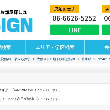
昭和町本店
天
06-6626-5252
0
LINE
線検索
エリア・学区検索
会
賃貸)路線・駅から探す
>
大阪メトロ地下鉄御堂筋線
>
長居駅
>
Novum
能！「NovumROSA（ノウムローザ）」
あり！ネット利用が無料になっております。