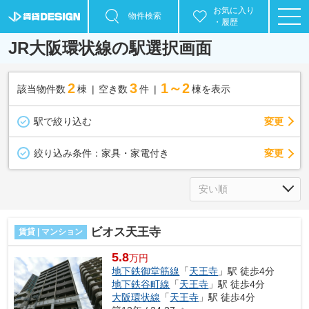
お気に入り
物件検索
・履歴
JR大阪環状線の駅選択画面
2
3
1～2
該当物件数
棟
空き数
件
棟を表示
駅で絞り込む
変更
変更
絞り込み条件：
家具・家電付き
ビオス天王寺
賃貸 | マンション
5.8
万円
地下鉄御堂筋線
「
天王寺
」駅 徒歩4分
地下鉄谷町線
「
天王寺
」駅 徒歩4分
大阪環状線
「
天王寺
」駅 徒歩4分