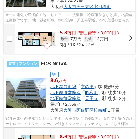
築12年 / 24.27㎡
大阪府
大阪市天王寺区
北河堀町
オール電化で経済的！他にもエアコン・洗濯機・冷蔵庫付きなど嬉しい設備
充実物件です。 地下鉄谷町線・御堂筋線・天王寺駅近いので交通の便も良い
のでオススメです。 ■□■□■□■□■□■□■...
5.8
万
円
(管理費等：8,000円 )
7万円
12万円
敷金
礼金
3階 / 1K / 24.27㎡
FDS NOVA
賃貸 | マンション
敷0
8.6
万円
地下鉄谷町線
「
文の里
」駅 徒歩6分
地下鉄御堂筋線
「
昭和町
」駅 徒歩10分
地下鉄御堂筋線
「
天王寺
」駅 徒歩12分
築7年 / 27.56㎡
大阪府
大阪市阿倍野区
松崎町
３丁目
家具家電付の築浅マンションです！天王寺駅も徒歩圏内。 女性でも安心のオ
ートロック・ＴＶモニターホン付き！システムキッチンもついており料理好
きな方には嬉しいですね。 ■□■□■□■...
8.6
万
円
(管理費等：8,000円 )