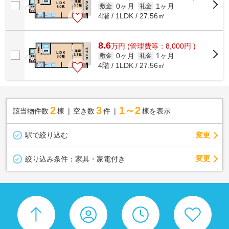
0ヶ月
1ヶ月
敷金
礼金
4階 / 1LDK / 27.56㎡
8.6
万
円
(管理費等：8,000円 )
0ヶ月
1ヶ月
敷金
礼金
4階 / 1LDK / 27.56㎡
2
3
1～2
該当物件数
棟
空き数
件
棟を表示
駅で絞り込む
変更
変更
絞り込み条件：
家具・家電付き