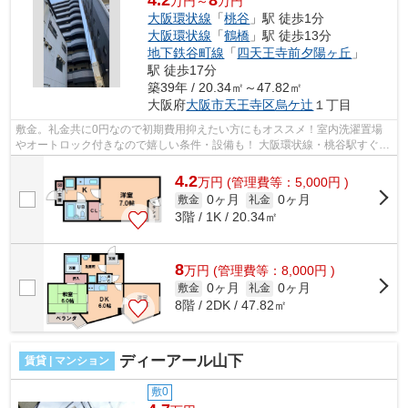
万円～
万円
大阪環状線
「
桃谷
」駅 徒歩1分
大阪環状線
「
鶴橋
」駅 徒歩13分
地下鉄谷町線
「
四天王寺前夕陽ヶ丘
」
駅 徒歩17分
築39年 / 20.34㎡～47.82㎡
大阪府
大阪市天王寺区
烏ケ辻
１丁目
敷金。礼金共に0円なので初期費用抑えたい方にもオススメ！室内洗濯置場
やオートロック付きなので嬉しい条件・設備も！ 大阪環状線・桃谷駅すぐ近
くで交通の便も良いマンションとなっ...
4.2
万
円
(管理費等：5,000円 )
0ヶ月
0ヶ月
敷金
礼金
3階 / 1K / 20.34㎡
8
万
円
(管理費等：8,000円 )
0ヶ月
0ヶ月
敷金
礼金
8階 / 2DK / 47.82㎡
ディーアール山下
賃貸 | マンション
敷0