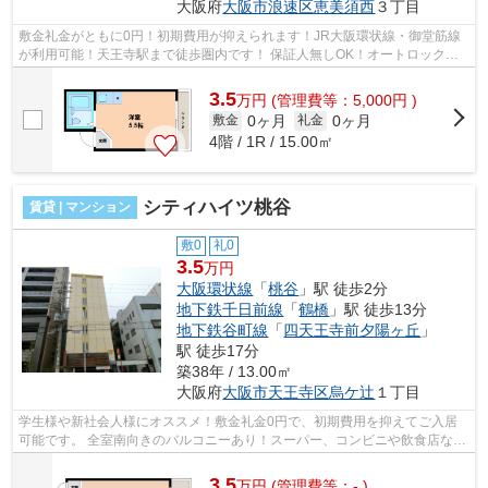
大阪府
大阪市浪速区
恵美須西
３丁目
敷金礼金がともに0円！初期費用が抑えられます！JR大阪環状線・御堂筋線
が利用可能！天王寺駅まで徒歩圏内です！ 保証人無しOK！オートロック・
洗濯機置き場あります！オススメ物件で...
3.5
万
円
(管理費等：5,000円 )
0ヶ月
0ヶ月
敷金
礼金
4階 / 1R / 15.00㎡
シティハイツ桃谷
賃貸 | マンション
敷0
礼0
3.5
万円
大阪環状線
「
桃谷
」駅 徒歩2分
地下鉄千日前線
「
鶴橋
」駅 徒歩13分
地下鉄谷町線
「
四天王寺前夕陽ヶ丘
」
駅 徒歩17分
築38年 / 13.00㎡
大阪府
大阪市天王寺区
烏ケ辻
１丁目
学生様や新社会人様にオススメ！敷金礼金0円で、初期費用を抑えてご入居
可能です。 全室南向きのバルコニーあり！スーパー、コンビニや飲食店な
ど、周辺施設が充実です。 ■□■□■□■□■□...
3.5
万
円
(管理費等：- )