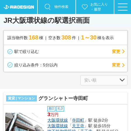
お気に入り
物件検索
・履歴
JR大阪環状線の駅選択画面
168
308
1～30
該当物件数
棟
空き数
件
棟を表示
駅で絞り込む
変更
変更
絞り込み条件：
5分以内
グランシャトー寺田町
賃貸 | マンション
敷0
礼0
3
万円
大阪環状線
「
寺田町
」駅 徒歩2分
大阪環状線
「
天王寺
」駅 徒歩15分