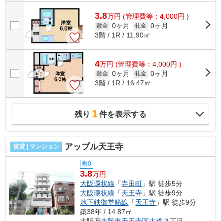
3.8
万
円
(管理費等：4,000円 )
0ヶ月
0ヶ月
敷金
礼金
3階 / 1R / 11.90㎡
4
万
円
(管理費等：4,000円 )
0ヶ月
0ヶ月
敷金
礼金
3階 / 1R / 16.47㎡
1
残り
件を表示する
アップル天王寺
賃貸 | マンション
敷0
3.8
万円
大阪環状線
「
寺田町
」駅 徒歩5分
大阪環状線
「
天王寺
」駅 徒歩9分
地下鉄御堂筋線
「
天王寺
」駅 徒歩9分
築38年 / 14.87㎡
大阪府
大阪市天王寺区
大道
３丁目