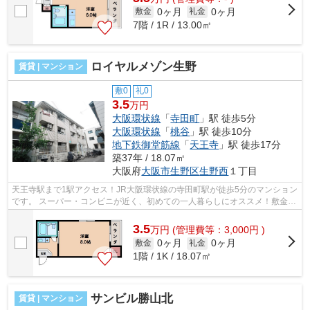
0ヶ月
0ヶ月
敷金
礼金
7階 / 1R / 13.00㎡
ロイヤルメゾン生野
賃貸 | マンション
敷0
礼0
3.5
万円
大阪環状線
「
寺田町
」駅 徒歩5分
大阪環状線
「
桃谷
」駅 徒歩10分
地下鉄御堂筋線
「
天王寺
」駅 徒歩17分
築37年 / 18.07㎡
大阪府
大阪市生野区
生野西
１丁目
天王寺駅まで1駅アクセス！JR大阪環状線の寺田町駅が徒歩5分のマンション
です。 スーパー・コンビニが近く、初めての一人暮らしにオススメ！敷金礼
金0円で、初期費用を抑えて入居可能...
3.5
万
円
(管理費等：3,000円 )
0ヶ月
0ヶ月
敷金
礼金
1階 / 1K / 18.07㎡
サンビル勝山北
賃貸 | マンション