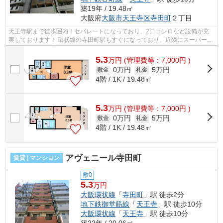
築19年 / 19.48㎡
大阪府
大阪市天王寺区
寺田町
２丁目
天王寺駅まで徒歩圏内！セパレートになっており、2口コンロなど設備が充
実しております！ 環状線の寺田町駅もすぐになっており、近隣にスーパーな
ど住みやすい環境になっております。...
5.3
万
円
(管理費等：7,000円 )
0万円
5万円
敷金
礼金
4階 / 1K / 19.48㎡
5.3
万
円
(管理費等：7,000円 )
0万円
5万円
敷金
礼金
4階 / 1K / 19.48㎡
アヴェニール寺田町
賃貸 | マンション
敷0
5.3
万円
大阪環状線
「
寺田町
」駅 徒歩2分
地下鉄御堂筋線
「
天王寺
」駅 徒歩10分
大阪環状線
「
天王寺
」駅 徒歩10分