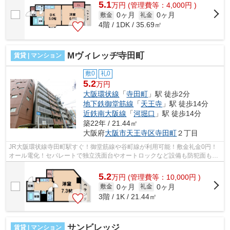
5.1
万
円
(管理費等：4,000円 )
0ヶ月
0ヶ月
敷金
礼金
4階 / 1DK / 35.69㎡
Mヴィレッヂ寺田町
賃貸 | マンション
敷0
礼0
5.2
万円
大阪環状線
「
寺田町
」駅 徒歩2分
地下鉄御堂筋線
「
天王寺
」駅 徒歩14分
近鉄南大阪線
「
河堀口
」駅 徒歩14分
築22年 / 21.44㎡
大阪府
大阪市天王寺区
寺田町
２丁目
JR大阪環状線寺田町駅すぐ！御堂筋線や谷町線が利用可能！敷金礼金0円！
オール電化！セパレートで独立洗面台やオートロックなど設備も防犯面も安
心です！ ■□■□■□■□■□■□■□■□■□■□■□■□...
5.2
万
円
(管理費等：10,000円 )
0ヶ月
0ヶ月
敷金
礼金
3階 / 1K / 21.44㎡
サンビレッジ
賃貸 | マンション