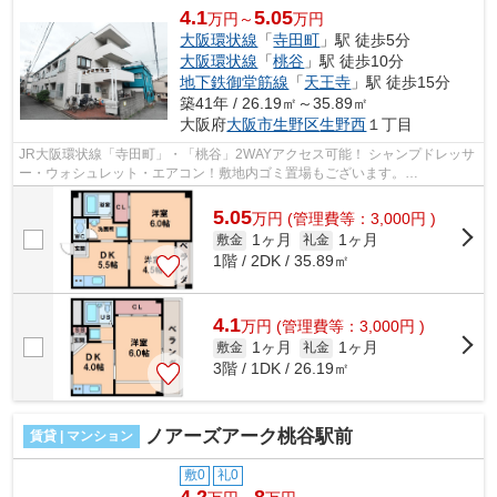
4.1
5.05
万円～
万円
大阪環状線
「
寺田町
」駅 徒歩5分
大阪環状線
「
桃谷
」駅 徒歩10分
地下鉄御堂筋線
「
天王寺
」駅 徒歩15分
築41年 / 26.19㎡～35.89㎡
大阪府
大阪市生野区
生野西
１丁目
JR大阪環状線「寺田町」・「桃谷」2WAYアクセス可能！ シャンプドレッサ
ー・ウォシュレット・エアコン！敷地内ゴミ置場もございます。
■□■□■□■□■□■□■□■□■□■□■□■□■□■□■□■□■□■□■□■□ ご...
5.05
万
円
(管理費等：3,000円 )
1ヶ月
1ヶ月
敷金
礼金
1階 / 2DK / 35.89㎡
4.1
万
円
(管理費等：3,000円 )
1ヶ月
1ヶ月
敷金
礼金
3階 / 1DK / 26.19㎡
ノアーズアーク桃谷駅前
賃貸 | マンション
敷0
礼0
4.2
8