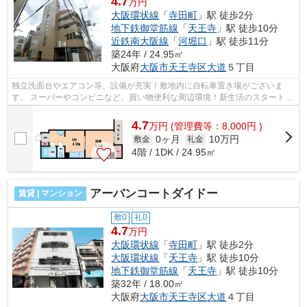
4.7
万円
大阪環状線
「
寺田町
」駅 徒歩2分
地下鉄御堂筋線
「
天王寺
」駅 徒歩10分
近鉄南大阪線
「
河堀口
」駅 徒歩11分
築24年 / 24.95㎡
大阪府
大阪市天王寺区
大道
５丁目
独立洗面台やエアコン等、設備が充実！敷地内に自転車置き場がございま
す。 スーパーやコンビニなど、買い物便利な周辺環境！新生活のスタートに
オススメの駅近物件です。 ■□■□■□■□■...
4.7
万
円
(管理費等：8,000円 )
0ヶ月
10万円
敷金
礼金
4階 / 1DK / 24.95㎡
アーバンコートダイドー
賃貸 | マンション
敷0
礼0
4.7
万円
大阪環状線
「
寺田町
」駅 徒歩2分
大阪環状線
「
天王寺
」駅 徒歩10分
地下鉄御堂筋線
「
天王寺
」駅 徒歩10分
築32年 / 18.00㎡
大阪府
大阪市天王寺区
大道
４丁目