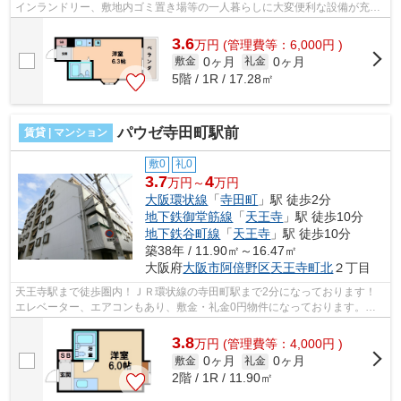
インランドリー、敷地内ゴミ置き場等の一人暮らしに大変便利な設備が充実
しています！ ■□■□■□■□■□■□■□■□■□■...
3.6
万
円
(管理費等：6,000円 )
0ヶ月
0ヶ月
敷金
礼金
5階 / 1R / 17.28㎡
パウゼ寺田町駅前
賃貸 | マンション
敷0
礼0
3.7
4
万円～
万円
大阪環状線
「
寺田町
」駅 徒歩2分
地下鉄御堂筋線
「
天王寺
」駅 徒歩10分
地下鉄谷町線
「
天王寺
」駅 徒歩10分
築38年 / 11.90㎡～16.47㎡
大阪府
大阪市阿倍野区
天王寺町北
２丁目
天王寺駅まで徒歩圏内！ＪＲ環状線の寺田町駅まで2分になっております！
エレベーター、エアコンもあり、敷金・礼金0円物件になっております。
■□■□■□■□■□■□■□■□■□■□■□■□■□■□■□■□■□■...
3.8
万
円
(管理費等：4,000円 )
0ヶ月
0ヶ月
敷金
礼金
2階 / 1R / 11.90㎡