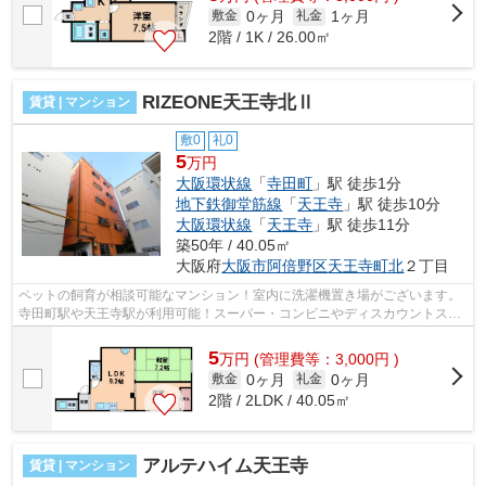
0ヶ月
1ヶ月
敷金
礼金
2階 / 1K / 26.00㎡
RIZEONE天王寺北Ⅱ
賃貸 | マンション
敷0
礼0
5
万円
大阪環状線
「
寺田町
」駅 徒歩1分
地下鉄御堂筋線
「
天王寺
」駅 徒歩10分
大阪環状線
「
天王寺
」駅 徒歩11分
築50年 / 40.05㎡
大阪府
大阪市阿倍野区
天王寺町北
２丁目
ペットの飼育が相談可能なマンション！室内に洗濯機置き場がございます。
寺田町駅や天王寺駅が利用可能！スーパー・コンビニやディスカウントスト
アが近くて、生活に便利な周辺環境...
5
万
円
(管理費等：3,000円 )
0ヶ月
0ヶ月
敷金
礼金
2階 / 2LDK / 40.05㎡
アルテハイム天王寺
賃貸 | マンション