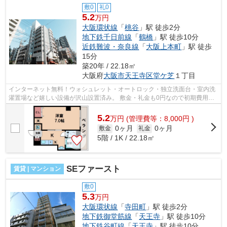
敷0
礼0
5.2
万円
大阪環状線
「
桃谷
」駅 徒歩2分
地下鉄千日前線
「
鶴橋
」駅 徒歩10分
近鉄難波・奈良線
「
大阪上本町
」駅 徒歩
15分
築20年 / 22.18㎡
大阪府
大阪市天王寺区
堂ケ芝
１丁目
インターネット無料！ウォシュレット・オートロック・独立洗面台・室内洗
濯置場など嬉しい設備が沢山設置済み。 敷金・礼金も0円なので初期費用を
抑えたい方にオススメです！ ■□■□■□...
5.2
万
円
(管理費等：8,000円 )
0ヶ月
0ヶ月
敷金
礼金
5階 / 1K / 22.18㎡
SEファースト
賃貸 | マンション
敷0
5.3
万円
大阪環状線
「
寺田町
」駅 徒歩2分
地下鉄御堂筋線
「
天王寺
」駅 徒歩10分
地下鉄谷町線
「
天王寺
」駅 徒歩10分