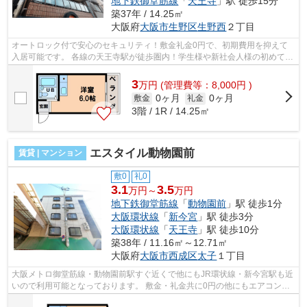
地下鉄御堂筋線
「
天王寺
」駅 徒歩15分
築37年 / 14.25㎡
大阪府
大阪市生野区
生野西
２丁目
オートロック付で安心のセキュリティ！敷金礼金0円で、初期費用を抑えて
入居可能です。 各線の天王寺駅が徒歩圏内！学生様や新社会人様の初めての
一人暮らしにオススメです。 ■□■□■□...
3
万
円
(管理費等：8,000円 )
0ヶ月
0ヶ月
敷金
礼金
3階 / 1R / 14.25㎡
エスタイル動物園前
賃貸 | マンション
敷0
礼0
3.1
3.5
万円～
万円
地下鉄御堂筋線
「
動物園前
」駅 徒歩1分
大阪環状線
「
新今宮
」駅 徒歩3分
大阪環状線
「
天王寺
」駅 徒歩10分
築38年 / 11.16㎡～12.71㎡
大阪府
大阪市西成区
太子
１丁目
大阪メトロ御堂筋線・動物園前駅すぐ近くで他にもJR環状線・新今宮駅も近
いので利用可能となっております。 敷金・礼金共に0円の他にもエアコン・
冷蔵庫も付いていたりオートロックな...