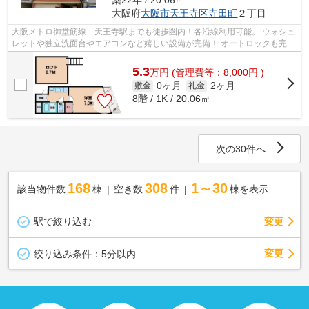
築22年 / 20.06㎡
大阪府
大阪市天王寺区
寺田町
２丁目
大阪メトロ御堂筋線 天王寺駅までも徒歩圏内！各沿線利用可能。 ウォシュ
レットや独立洗面台やエアコンなど嬉しい設備が完備！ オートロックも完備
しておりますのでセキュリティー面...
5.3
万
円
(管理費等：8,000円 )
0ヶ月
2ヶ月
敷金
礼金
8階 / 1K / 20.06㎡
次の30件へ
168
308
1～30
該当物件数
棟
空き数
件
棟を表示
駅で絞り込む
変更
変更
絞り込み条件：
5分以内