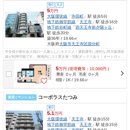
敷0
礼0
5
万円
大阪環状線
「
寺田町
」駅 徒歩5分
地下鉄御堂筋線
「
天王寺
」駅 徒歩16分
地下鉄谷町線
「
四天王寺前夕陽ヶ丘
」
駅 徒歩20分
築36年 / 19.66㎡
大阪府
大阪市天王寺区
国分町
学生様や新社会人様の一人暮らしにオススメ！通勤通学に便利なJR大阪環状
線が利用可能です。 敷地内にゴミ置き場・宅配ボックスあり！オートロック
や防犯カメラなど、安心のセキュリ...
5
万
円
(管理費等：10,000円 )
0ヶ月
0ヶ月
敷金
礼金
8階 / 1K / 19.66㎡
コーポラスたつみ
賃貸 | マンション
敷0
5.1
万円
大阪環状線
「
天王寺
」駅 徒歩15分
地下鉄御堂筋線
「
天王寺
」駅 徒歩15分
大阪環状線
「
寺田町
」駅 徒歩3分