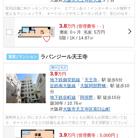
室内設備にIHクッキングヒーター、エアコンあり！インターネットが無料で
使えるマンションです。 オートロックやモニターホン付きで、安心のセキュ
リティ！天王寺駅が徒歩圏内で、買...
3.8
万
円
(管理費等：- )
0ヶ月
5万円
敷金
礼金
5階 / 1K / 14.87㎡
ラパンジール天王寺
賃貸 | マンション
敷0
礼0
3.9
万円
地下鉄御堂筋線
「
天王寺
」駅 徒歩5分
近鉄南大阪線
「
大阪阿部野橋
」駅 徒歩10
分
地下鉄谷町線
「
阿倍野
」駅 徒歩15分
築38年 / 10.76㎡
大阪府
大阪市天王寺区
茶臼山町
賃料抑えたい方にオススメ物件です。トイレもお風呂もお部屋に付いてお
り、オートロックなどの設備もあるので安心です。 天王寺駅近くでコンビニ
などもすぐ近くなので買い物なども便...
3.9
万
円
(管理費等：5,000円 )