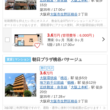
近鉄難波・奈良線
「
大阪上本町
」駅 徒歩
15分
築35年 / 17.00㎡
大阪府
大阪市生野区
桃谷
２丁目
初期費用を抑えたい方にオススメ、敷金礼金0円のマンション！エアコン・
オートロックがあります。 通勤通学にアクセス便利、JR大阪環状線が利用可
能！コンビニが近くて、買い物便利な...
3.6
万
円
(管理費等：6,000円 )
0ヶ月
0ヶ月
敷金
礼金
5階 / 1R / 17.00㎡
朝日プラザ桃谷パサージュ
賃貸 | マンション
敷0
礼0
3.6
万円
大阪環状線
「
桃谷
」駅 徒歩5分
地下鉄千日前線
「
鶴橋
」駅 徒歩12分
近鉄難波・奈良線
「
大阪上本町
」駅 徒歩
20分
築35年 / 17.28㎡
大阪府
大阪市生野区
桃谷
２丁目
3線3駅ご利用可能ですので、通勤・通学に便利で行動範囲が広がります！ コ