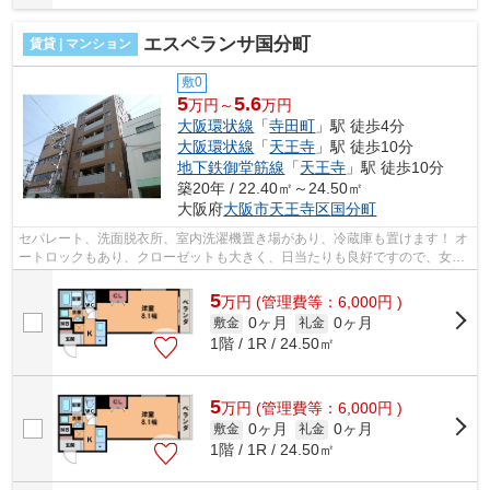
エスペランサ国分町
賃貸 | マンション
敷0
5
5.6
万円～
万円
大阪環状線
「
寺田町
」駅 徒歩4分
大阪環状線
「
天王寺
」駅 徒歩10分
地下鉄御堂筋線
「
天王寺
」駅 徒歩10分
築20年 / 22.40㎡～24.50㎡
大阪府
大阪市天王寺区
国分町
セパレート、洗面脱衣所、室内洗濯機置き場があり、冷蔵庫も置けます！ オ
ートロックもあり、クローゼットも大きく、日当たりも良好ですので、女性
にもオススメのお部屋になっており...
5
万
円
(管理費等：6,000円 )
0ヶ月
0ヶ月
敷金
礼金
1階 / 1R / 24.50㎡
5
万
円
(管理費等：6,000円 )
0ヶ月
0ヶ月
敷金
礼金
1階 / 1R / 24.50㎡