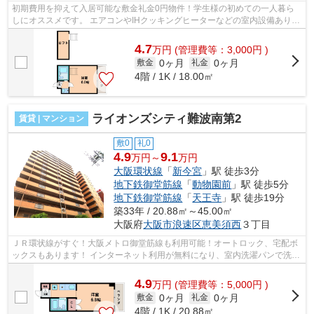
初期費用を抑えて入居可能な敷金礼金0円物件！学生様の初めての一人暮ら
しにオススメです。 エアコンやIHクッキングヒーターなどの室内設備あり！
各線の天王寺駅が徒歩圏内でアクセス...
4.7
万
円
(管理費等：3,000円 )
0ヶ月
0ヶ月
敷金
礼金
4階 / 1K / 18.00㎡
ライオンズシティ難波南第2
賃貸 | マンション
敷0
礼0
4.9
9.1
万円～
万円
大阪環状線
「
新今宮
」駅 徒歩3分
地下鉄御堂筋線
「
動物園前
」駅 徒歩5分
地下鉄御堂筋線
「
天王寺
」駅 徒歩19分
築33年 / 20.88㎡～45.00㎡
大阪府
大阪市浪速区
恵美須西
３丁目
ＪＲ環状線がすぐ！大阪メトロ御堂筋線も利用可能！オートロック、宅配ボ
ックスもあります！ インターネット利用が無料になり、室内洗濯パンで洗濯
機も設備でもあります！ ■□■□■□■□■...
4.9
万
円
(管理費等：5,000円 )
0ヶ月
0ヶ月
敷金
礼金
4階 / 1K / 20.88㎡