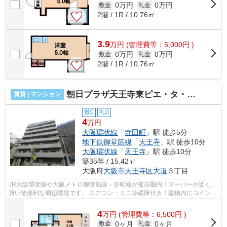
0万円
0万円
敷金
礼金
2階 / 1R / 10.76㎡
3.9
万
円
(管理費等：5,000円 )
0万円
0万円
敷金
礼金
2階 / 1R / 10.76㎡
朝日プラザ天王寺東ピエ・タ・テール
賃貸 | マンション
敷0
礼0
4
万円
大阪環状線
「
寺田町
」駅 徒歩5分
地下鉄御堂筋線
「
天王寺
」駅 徒歩10分
大阪環状線
「
天王寺
」駅 徒歩10分
築35年 / 15.42㎡
大阪府
大阪市天王寺区
大道
３丁目
JR大阪環状線や大阪メトロ御堂筋線・谷町線が徒歩圏内！スーパーが近く、
買い物便利な周辺環境です。 エアコン・ミニ冷蔵庫付き！建物内にコインラ
ンドリーがあり、初めての一人暮ら...
4
万
円
(管理費等：6,500円 )
0ヶ月
0ヶ月
敷金
礼金