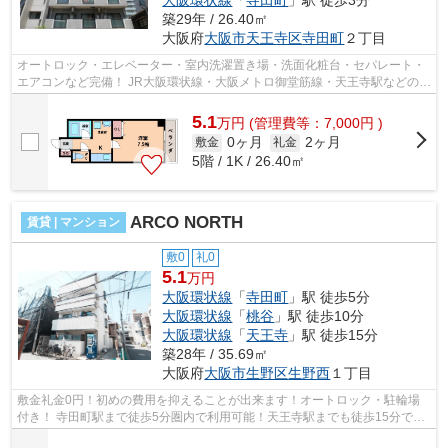
築29年 / 26.40㎡
大阪府
大阪市天王寺区
寺田町
２丁目
オートロック・エレベーター・室内洗濯置き場・洗面化粧台・セパレート・
エアコンなど完備！ JR大阪環状線・大阪メトロ御堂筋線・天王寺駅などの沿
線が利用できるので交通の便もいい...
5.1
万
円
(管理費等：7,000円 )
0ヶ月
2ヶ月
敷金
礼金
5階 / 1K / 26.40㎡
ARCO NORTH
賃貸 | マンション
敷0
礼0
5.1
万円
大阪環状線
「
寺田町
」駅 徒歩5分
大阪環状線
「
桃谷
」駅 徒歩10分
大阪環状線
「
天王寺
」駅 徒歩15分
築28年 / 35.69㎡
大阪府
大阪市生野区
生野西
１丁目
敷金礼金0円！初めの費用を抑えることが出来ます！オートロック・駐輪場
付き！ 寺田町駅まで徒歩5分圏内で利用可能！天王寺駅までも徒歩15分で利
用可能です！ ■□■□■□■□■□■□■□■□■□■□■...