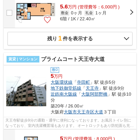
5.6
万
円
(管理費等：6,000円 )
0ヶ月
1ヶ月
敷金
礼金
6階 / 1K / 22.40㎡
1
残り
件を表示する
プライムコート天王寺大道
賃貸 | マンション
敷0
5
万円
大阪環状線
「
寺田町
」駅 徒歩5分
地下鉄御堂筋線
「
天王寺
」駅 徒歩9分
近鉄南大阪線
「
大阪阿部野橋
」駅 徒歩10
分
築20年 / 26.00㎡
大阪府
大阪市天王寺区
大道
３丁目
天王寺駅徒歩9分の通勤・通学に便利になっております。お風呂トイレ別に
なっており、室内洗濯機置場もあります。 オートロックもあり防犯面も充実
していますよ！女性にも安心なお部屋...
5
万
円
(管理費等：8,000円 )