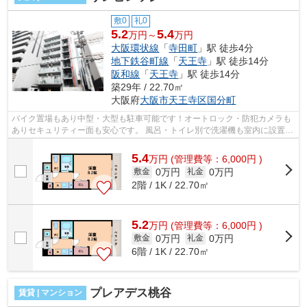
敷0
礼0
5.2
5.4
万円～
万円
大阪環状線
「
寺田町
」駅 徒歩4分
地下鉄谷町線
「
天王寺
」駅 徒歩14分
阪和線
「
天王寺
」駅 徒歩14分
築29年 / 22.70㎡
大阪府
大阪市天王寺区
国分町
バイク置場もあり中型・大型も駐車可能です！オートロック・防犯カメラも
ありセキュリティー面も安心です。 風呂・トイレ別で洗濯機も室内に設置で
きます。敷金・礼金も0円なので初期...
5.4
万
円
(管理費等：6,000円 )
0万円
0万円
敷金
礼金
2階 / 1K / 22.70㎡
5.2
万
円
(管理費等：6,000円 )
0万円
0万円
敷金
礼金
6階 / 1K / 22.70㎡
プレアデス桃谷
賃貸 | マンション