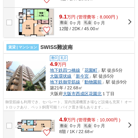
9.1
万
円
(管理費等：8,000円 )
0ヶ月
0ヶ月
敷金
礼金
12階 / 2DK / 45.00㎡
SWISS難波南
賃貸 | マンション
敷0
礼0
4.9
万円
地下鉄四つ橋線
「
花園町
」駅 徒歩5分
大阪環状線
「
新今宮
」駅 徒歩5分
地下鉄御堂筋線
「
動物園前
」駅 徒歩9分
築21年 / 22.68㎡
大阪府
大阪市西成区
花園北
１丁目
御堂筋線も利用でき、セパレート、室内洗濯機置き場など設備も充実！ オー
トロックあり、ペット飼育可能！バイク置き場もあります。
■□■□■□■□■□■□■□■□■□■□■□■□■□■□■□■□■□■□■□■□ ご覧...
4.9
万
円
(管理費等：10,000円 )
0ヶ月
0ヶ月
敷金
礼金
8階 / 1K / 22.68㎡