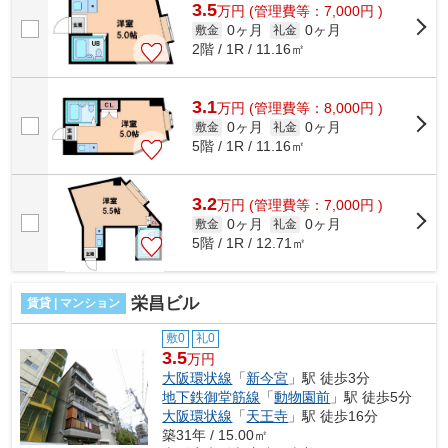
3.5
万
円
(管理費等：7,000円 )
0ヶ月
0ヶ月
敷金
礼金
2階 / 1R / 11.16㎡
3.1
万
円
(管理費等：8,000円 )
0ヶ月
0ヶ月
敷金
礼金
5階 / 1R / 11.16㎡
3.2
万
円
(管理費等：7,000円 )
0ヶ月
0ヶ月
敷金
礼金
5階 / 1R / 12.71㎡
栄昌ビル
賃貸 | マンション
敷0
礼0
3.5
万円
大阪環状線
「
新今宮
」駅 徒歩3分
地下鉄御堂筋線
「
動物園前
」駅 徒歩5分
大阪環状線
「
天王寺
」駅 徒歩16分
築31年 / 15.00㎡