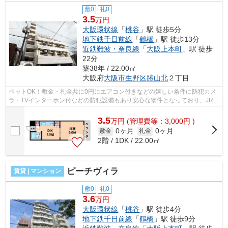
敷0
礼0
3.5
万円
大阪環状線
「
桃谷
」駅 徒歩5分
地下鉄千日前線
「
鶴橋
」駅 徒歩13分
近鉄難波・奈良線
「
大阪上本町
」駅 徒歩
22分
築38年 / 22.00㎡
大阪府
大阪市生野区
勝山北
２丁目
ペットOK！敷金・礼金共に0円にエアコン付きなどの嬉しい条件に防犯カメ
ラ・TVインターホン付などの防犯設備もあり安心な物件となっており、JR大
阪環状線・桃谷駅すぐ近くの物件です。...
3.5
万
円
(管理費等：3,000円 )
0ヶ月
0ヶ月
敷金
礼金
2階 / 1DK / 22.00㎡
ピーチヴィラ
賃貸 | マンション
敷0
礼0
3.6
万円
大阪環状線
「
桃谷
」駅 徒歩4分
地下鉄千日前線
「
鶴橋
」駅 徒歩9分