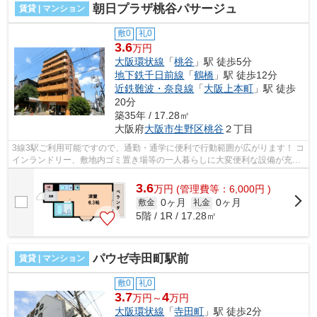
朝日プラザ桃谷パサージュ
賃貸 | マンション
敷0
礼0
3.6
万円
大阪環状線
「
桃谷
」駅 徒歩5分
地下鉄千日前線
「
鶴橋
」駅 徒歩12分
近鉄難波・奈良線
「
大阪上本町
」駅 徒歩
20分
築35年 / 17.28㎡
大阪府
大阪市生野区
桃谷
２丁目
3線3駅ご利用可能ですので、通勤・通学に便利で行動範囲が広がります！ コ
インランドリー、敷地内ゴミ置き場等の一人暮らしに大変便利な設備が充実
しています！ ■□■□■□■□■□■□■□■□■□■...
3.6
万
円
(管理費等：6,000円 )
0ヶ月
0ヶ月
敷金
礼金
5階 / 1R / 17.28㎡
パウゼ寺田町駅前
賃貸 | マンション
敷0
礼0
3.7
4
万円～
万円
大阪環状線
「
寺田町
」駅 徒歩2分