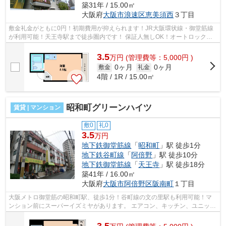
築31年 / 15.00㎡
大阪府
大阪市浪速区
恵美須西
３丁目
敷金礼金がともに0円！初期費用が抑えられます！JR大阪環状線・御堂筋線
が利用可能！天王寺駅まで徒歩圏内です！ 保証人無しOK！オートロック・
洗濯機置き場あります！オススメ物件で...
3.5
万
円
(管理費等：5,000円 )
0ヶ月
0ヶ月
敷金
礼金
4階 / 1R / 15.00㎡
昭和町グリーンハイツ
賃貸 | マンション
敷0
礼0
3.5
万円
地下鉄御堂筋線
「
昭和町
」駅 徒歩1分
地下鉄谷町線
「
阿倍野
」駅 徒歩10分
地下鉄御堂筋線
「
天王寺
」駅 徒歩18分
築41年 / 16.00㎡
大阪府
大阪市阿倍野区
阪南町
１丁目
大阪メトロ御堂筋の昭和町駅、徒歩1分！谷町線の文の里駅も利用可能！マ
ンション前にスーパーイズミヤがあります。 エアコン、キッチン、ユニット
バス、クローゼットなどの設備もあり...