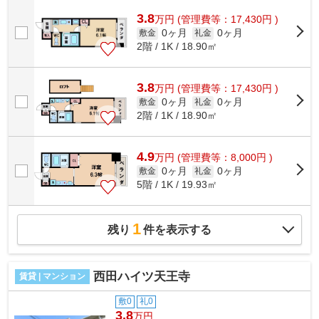
堂筋線や谷町線など各沿線が利用可能...
3.8
万
円
(管理費等：17,430円 )
0ヶ月
0ヶ月
敷金
礼金
2階 / 1K / 18.90㎡
3.8
万
円
(管理費等：17,430円 )
0ヶ月
0ヶ月
敷金
礼金
2階 / 1K / 18.90㎡
4.9
万
円
(管理費等：8,000円 )
0ヶ月
0ヶ月
敷金
礼金
5階 / 1K / 19.93㎡
1
残り
件を表示する
西田ハイツ天王寺
賃貸 | マンション
敷0
礼0
3.8
万円