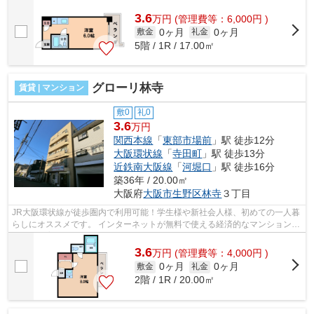
能！コンビニが近くて、買い物便利な...
3.6
万
円
(管理費等：6,000円 )
0ヶ月
0ヶ月
敷金
礼金
5階 / 1R / 17.00㎡
グローリ林寺
賃貸 | マンション
敷0
礼0
3.6
万円
関西本線
「
東部市場前
」駅 徒歩12分
大阪環状線
「
寺田町
」駅 徒歩13分
近鉄南大阪線
「
河堀口
」駅 徒歩16分
築36年 / 20.00㎡
大阪府
大阪市生野区
林寺
３丁目
JR大阪環状線が徒歩圏内で利用可能！学生様や新社会人様、初めての一人暮
らしにオススメです。 インターネットが無料で使える経済的なマンション！
ペット飼育が相談可能となっていま...
3.6
万
円
(管理費等：4,000円 )
0ヶ月
0ヶ月
敷金
礼金
2階 / 1R / 20.00㎡