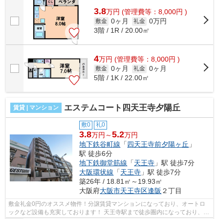
3.8
万
円
(管理費等：8,000円 )
0ヶ月
0万円
敷金
礼金
3階 / 1R / 20.00㎡
4
万
円
(管理費等：8,000円 )
0ヶ月
0ヶ月
敷金
礼金
5階 / 1K / 22.00㎡
エステムコート四天王寺夕陽丘
賃貸 | マンション
敷0
礼0
3.8
5.2
万円～
万円
地下鉄谷町線
「
四天王寺前夕陽ヶ丘
」
駅 徒歩6分
地下鉄御堂筋線
「
天王寺
」駅 徒歩7分
大阪環状線
「
天王寺
」駅 徒歩7分
築26年 / 18.81㎡～19.93㎡
大阪府
大阪市天王寺区
逢阪
２丁目
敷金礼金0円のオススメ物件！分譲賃貸マンションになっており、オートロ
ックなど設備も充実しております！ 天王寺駅まで徒歩圏内になっており、御