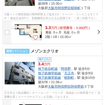
築38年 / 15.00㎡
大阪府
大阪市阿倍野区
昭和町
１丁目
大阪メトロ御堂筋線の昭和町駅まで徒歩1分！スーパー・コンビニもすぐで
す！ 敷金礼金0円で、初期費用を抑えれるお部屋です。一度ご内覧下さいま
せ！ ■□■□■□■□■□■□■□■□■□■□■□■□■□■□■...
3.3
万
円
(管理費等：3,000円 )
0ヶ月
0ヶ月
敷金
礼金
2階 / 1R / 15.00㎡
メゾンエクリオ
賃貸 | マンション
敷0
礼0
3.4
万円
地下鉄谷町線
「
阿倍野
」駅 徒歩5分
地下鉄御堂筋線
「
天王寺
」駅 徒歩9分
地下鉄御堂筋線
「
昭和町
」駅 徒歩10分
築32年 / 21.06㎡
大阪府
大阪市阿倍野区
阿倍野筋
５丁目
天王寺まで徒歩圏内！オートロック・ベランダ・収納ありの角部屋です！ 洗
濯機を置くスペースやエアコンも完備しております。
■□■□■□■□■□■□■□■□■□■□■□■□■□■□■□■□■□■□■□■□ ご覧いただ...