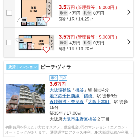
3.5
万
円
(管理費等：5,000円 )
4万円
0万円
敷金
礼金
5階 / 1R / 14.25㎡
3.5
万
円
(管理費等：5,000円 )
4万円
0万円
敷金
礼金
5階 / 1R / 13.20㎡
ピーチヴィラ
賃貸 | マンション
敷0
礼0
3.6
万円
大阪環状線
「
桃谷
」駅 徒歩4分
地下鉄千日前線
「
鶴橋
」駅 徒歩9分
近鉄難波・奈良線
「
大阪上本町
」駅 徒歩
15分
築35年 / 17.00㎡
大阪府
大阪市生野区
桃谷
２丁目
初期費用を抑えたい方にオススメ、敷金礼金0円のマンション！エアコン・
オートロックがあります。 通勤通学にアクセス便利、JR大阪環状線が利用可