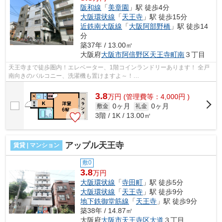
阪和線
「
美章園
」駅 徒歩4分
大阪環状線
「
天王寺
」駅 徒歩15分
近鉄南大阪線
「
大阪阿部野橋
」駅 徒歩14
分
築37年 / 13.00㎡
大阪府
大阪市阿倍野区
天王寺町南
３丁目
天王寺まで徒歩圏内！エレベーター、1階コインランドリーあります！ 全戸
南向きのバルコニー、洗濯機も置けますよ～！
■□■□■□■□■□■□■□■□■□■□■□■□■□■□■□■□■□■□■□■□ ご覧いただき、あ...
3.8
万
円
(管理費等：4,000円 )
0ヶ月
0ヶ月
敷金
礼金
3階 / 1K / 13.00㎡
アップル天王寺
賃貸 | マンション
敷0
3.8
万円
大阪環状線
「
寺田町
」駅 徒歩5分
大阪環状線
「
天王寺
」駅 徒歩9分
地下鉄御堂筋線
「
天王寺
」駅 徒歩9分
築38年 / 14.87㎡
大阪府
大阪市天王寺区
大道
３丁目