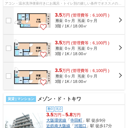
アコン・温水洗浄便座付きにお風呂・トイレ別の嬉しい条件でオススメのマ
ンションです。 ■□■□■□■□■□■□■□■□■□...
3.5
万
円
(管理費等：6,100円 )
0ヶ月
0ヶ月
敷金
礼金
3階 / 1K / 18.00㎡
3.5
万
円
(管理費等：6,100円 )
0ヶ月
0ヶ月
敷金
礼金
3階 / 1K / 18.00㎡
3.5
万
円
(管理費等：6,100円 )
0ヶ月
0ヶ月
敷金
礼金
3階 / 1K / 18.00㎡
メゾン・ド・トキワ
賃貸 | マンション
敷0
礼0
3.5
5.8
万円～
万円
大阪環状線
「
寺田町
」駅 徒歩9分
近鉄南大阪線
「
河堀口
」駅 徒歩17分