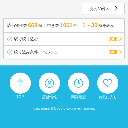
次の30件へ
668
1061
1～30
該当物件数
棟
空き数
件
棟を表示
駅で絞り込む
変更
変更
絞り込み条件：
バルコニー
TOP
店舗情報
閲覧履歴
お気に入り
Copy right(c) 賃貸DESIGN All Rights Reserved.