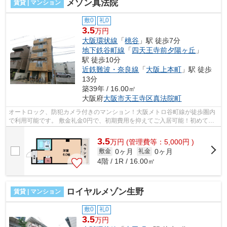
メゾン真法院
賃貸 | マンション
敷0
礼0
3.5
万円
大阪環状線
「
桃谷
」駅 徒歩7分
地下鉄谷町線
「
四天王寺前夕陽ヶ丘
」
駅 徒歩10分
近鉄難波・奈良線
「
大阪上本町
」駅 徒歩
13分
築39年 / 16.00㎡
大阪府
大阪市天王寺区
真法院町
オートロック、防犯カメラ付きのマンション！大阪メトロ谷町線が徒歩圏内
で利用可能です。 敷金礼金0円で、初期費用を抑えてご入居可能！初めての
一人暮らしにオススメです。 ■□■□■□...
3.5
万
円
(管理費等：5,000円 )
0ヶ月
0ヶ月
敷金
礼金
4階 / 1R / 16.00㎡
ロイヤルメゾン生野
賃貸 | マンション
敷0
礼0
3.5
万円