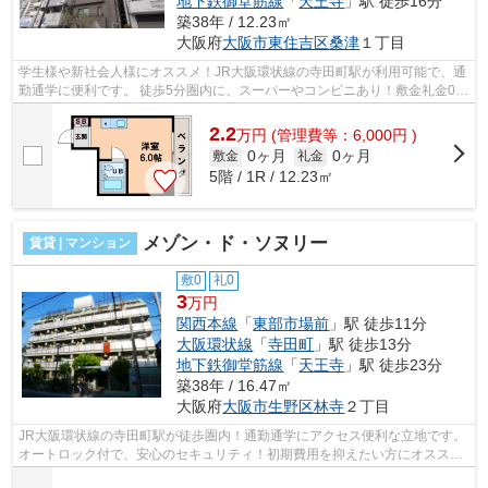
地下鉄御堂筋線
「
天王寺
」駅 徒歩16分
築38年 / 12.23㎡
大阪府
大阪市東住吉区
桑津
１丁目
学生様や新社会人様にオススメ！JR大阪環状線の寺田町駅が利用可能で、通
勤通学に便利です。 徒歩5分圏内に、スーパーやコンビニあり！敷金礼金0円
で、初期費用を抑えて入居出来ます...
2.2
万
円
(管理費等：6,000円 )
0ヶ月
0ヶ月
敷金
礼金
5階 / 1R / 12.23㎡
メゾン・ド・ソヌリー
賃貸 | マンション
敷0
礼0
3
万円
関西本線
「
東部市場前
」駅 徒歩11分
大阪環状線
「
寺田町
」駅 徒歩13分
地下鉄御堂筋線
「
天王寺
」駅 徒歩23分
築38年 / 16.47㎡
大阪府
大阪市生野区
林寺
２丁目
JR大阪環状線の寺田町駅が徒歩圏内！通勤通学にアクセス便利な立地です。
オートロック付で、安心のセキュリティ！初期費用を抑えたい方にオスス
メ、敷金礼金0円物件です。 ■□■□■□■□...