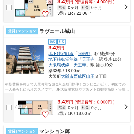
3.4
万
円
(管理費等：4,000円 )
0ヶ月
0ヶ月
敷金
礼金
3階 / 1R / 21.06㎡
ラヴェール城山
賃貸 | マンション
敷0
礼0
3.4
万円
地下鉄谷町線
「
阿倍野
」駅 徒歩9分
地下鉄御堂筋線
「
天王寺
」駅 徒歩10分
大阪環状線
「
天王寺
」駅 徒歩10分
築33年 / 18.00㎡
大阪府
大阪市西成区
山王
３丁目
初期費用を抑えて入居可能な敷金礼金0円物件！コンビニが近く、初めての
一人暮らしにもオススメです。 JR大阪環状線や大阪メトロ御堂筋線・谷町線
が徒歩圏内！複数路線が利用出来て、...
3.4
万
円
(管理費等：6,000円 )
0ヶ月
0ヶ月
敷金
礼金
2階 / 1K / 18.00㎡
マンション輝
賃貸 | マンション