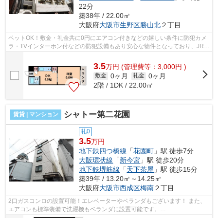
22分
築38年 / 22.00㎡
大阪府
大阪市生野区
勝山北
２丁目
ペットOK！敷金・礼金共に0円にエアコン付きなどの嬉しい条件に防犯カメ
ラ・TVインターホン付などの防犯設備もあり安心な物件となっており、JR大
阪環状線・桃谷駅すぐ近くの物件です。...
3.5
万
円
(管理費等：3,000円 )
0ヶ月
0ヶ月
敷金
礼金
2階 / 1DK / 22.00㎡
シャトー第二花園
賃貸 | マンション
礼0
3.5
万円
地下鉄四つ橋線
「
花園町
」駅 徒歩7分
大阪環状線
「
新今宮
」駅 徒歩20分
地下鉄堺筋線
「
天下茶屋
」駅 徒歩15分
築39年 / 13.20㎡～14.25㎡
大阪府
大阪市西成区
梅南
２丁目
2口ガスコンロの設置可能！エレベーターやベランダもございます！ また、
エアコンも標準装備で洗濯機もベランダに設置可能です。
■□■□■□■□■□■□■□■□■□■□■□■□■□■□■□■□■□■□■□■□ ご覧いた...