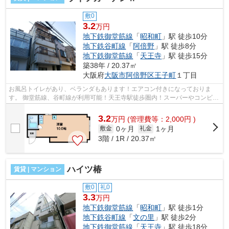
敷0
3.2
万円
地下鉄御堂筋線
「
昭和町
」駅 徒歩10分
地下鉄谷町線
「
阿倍野
」駅 徒歩8分
地下鉄御堂筋線
「
天王寺
」駅 徒歩15分
築38年 / 20.37㎡
大阪府
大阪市阿倍野区
王子町
１丁目
お風呂トイレがあり、ベランダもあります！エアコン付きになっておりま
す。 御堂筋線、谷町線が利用可能！天王寺駅徒歩圏内！スーパーやコンビニ
も近くにあります。 ■□■□■□■□■□■□■□■...
3.2
万
円
(管理費等：2,000円 )
0ヶ月
1ヶ月
敷金
礼金
3階 / 1R / 20.37㎡
ハイツ椿
賃貸 | マンション
敷0
礼0
3.3
万円
地下鉄御堂筋線
「
昭和町
」駅 徒歩1分
地下鉄谷町線
「
文の里
」駅 徒歩2分
地下鉄御堂筋線
「
天王寺
」駅 徒歩18分