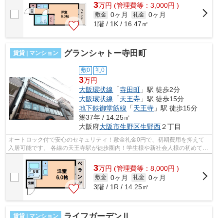
3
万
円
(管理費等：3,000円 )
0ヶ月
0ヶ月
敷金
礼金
1階 / 1K / 16.47㎡
グランシャトー寺田町
賃貸 | マンション
敷0
礼0
3
万円
大阪環状線
「
寺田町
」駅 徒歩2分
大阪環状線
「
天王寺
」駅 徒歩15分
地下鉄御堂筋線
「
天王寺
」駅 徒歩15分
築37年 / 14.25㎡
大阪府
大阪市生野区
生野西
２丁目
オートロック付で安心のセキュリティ！敷金礼金0円で、初期費用を抑えて
入居可能です。 各線の天王寺駅が徒歩圏内！学生様や新社会人様の初めての
一人暮らしにオススメです。 ■□■□■□...
3
万
円
(管理費等：8,000円 )
0ヶ月
0ヶ月
敷金
礼金
3階 / 1R / 14.25㎡
ライフガーデンⅡ
賃貸 | マンション