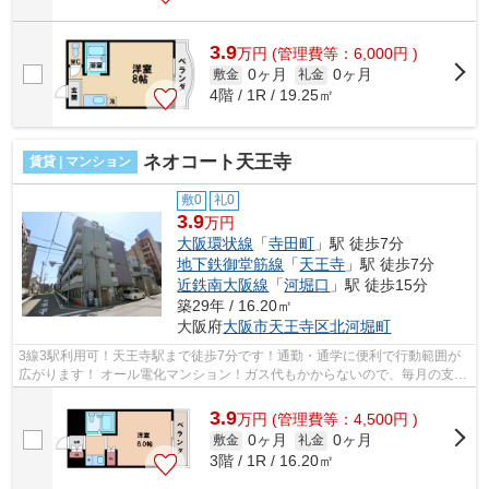
3.9
万
円
(管理費等：6,000円 )
0ヶ月
0ヶ月
敷金
礼金
4階 / 1R / 19.25㎡
ネオコート天王寺
賃貸 | マンション
敷0
礼0
3.9
万円
大阪環状線
「
寺田町
」駅 徒歩7分
地下鉄御堂筋線
「
天王寺
」駅 徒歩7分
近鉄南大阪線
「
河堀口
」駅 徒歩15分
築29年 / 16.20㎡
大阪府
大阪市天王寺区
北河堀町
3線3駅利用可！天王寺駅まで徒歩7分です！通勤・通学に便利で行動範囲が
広がります！ オール電化マンション！ガス代もかからないので、毎月の支払
いが少なく、経済的なマンションです...
3.9
万
円
(管理費等：4,500円 )
0ヶ月
0ヶ月
敷金
礼金
3階 / 1R / 16.20㎡