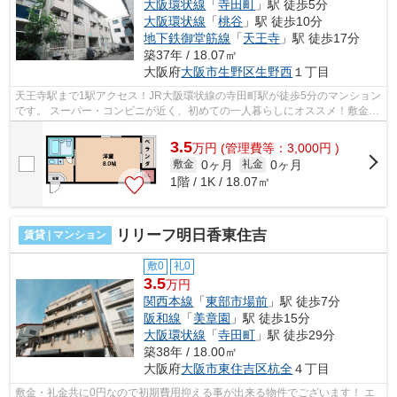
大阪環状線
「
寺田町
」駅 徒歩5分
大阪環状線
「
桃谷
」駅 徒歩10分
地下鉄御堂筋線
「
天王寺
」駅 徒歩17分
築37年 / 18.07㎡
大阪府
大阪市生野区
生野西
１丁目
天王寺駅まで1駅アクセス！JR大阪環状線の寺田町駅が徒歩5分のマンション
です。 スーパー・コンビニが近く、初めての一人暮らしにオススメ！敷金礼
金0円で、初期費用を抑えて入居可能...
3.5
万
円
(管理費等：3,000円 )
0ヶ月
0ヶ月
敷金
礼金
1階 / 1K / 18.07㎡
リリーフ明日香東住吉
賃貸 | マンション
敷0
礼0
3.5
万円
関西本線
「
東部市場前
」駅 徒歩7分
阪和線
「
美章園
」駅 徒歩15分
大阪環状線
「
寺田町
」駅 徒歩29分
築38年 / 18.00㎡
大阪府
大阪市東住吉区
杭全
４丁目
敷金・礼金共に0円なので初期費用抑える事が出来る物件でございます！ エ