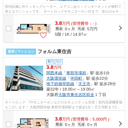
室内設備にIHクッキングヒーター、エアコンあり！インターネットが無料で
使えるマンションです。 オートロックやモニターホン付きで、安心のセキュ
リティ！天王寺駅が徒歩圏内で、買...
3.8
万
円
(管理費等：- )
0ヶ月
5万円
敷金
礼金
5階 / 1K / 14.87㎡
フォルム東住吉
賃貸 | マンション
敷0
礼0
3.8
万円
関西本線
「
東部市場前
」駅 徒歩1分
大阪環状線
「
寺田町
」駅 徒歩22分
地下鉄御堂筋線
「
天王寺
」駅 徒歩28分
築32年 / 18.00㎡～19.00㎡
大阪府
大阪市東住吉区
杭全
１丁目
オートロック・TVモニターホンなどのセキュリティも充実！室内洗濯機置場
もございます！ 大阪関西本線 東部市場前駅まで徒歩1分！天王寺駅まで1駅
でとても便利な立地です！ぜひ一度ご...
3.8
万
円
(管理費等：5,000円 )
0ヶ月
0ヶ月
敷金
礼金