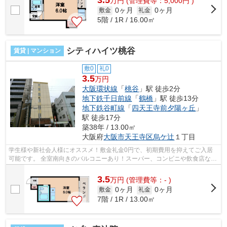
3.5
万
円
(管理費等：5,000円 )
0ヶ月
0ヶ月
敷金
礼金
5階 / 1R / 16.00㎡
シティハイツ桃谷
賃貸 | マンション
敷0
礼0
3.5
万円
大阪環状線
「
桃谷
」駅 徒歩2分
地下鉄千日前線
「
鶴橋
」駅 徒歩13分
地下鉄谷町線
「
四天王寺前夕陽ヶ丘
」
駅 徒歩17分
築38年 / 13.00㎡
大阪府
大阪市天王寺区
烏ケ辻
１丁目
学生様や新社会人様にオススメ！敷金礼金0円で、初期費用を抑えてご入居
可能です。 全室南向きのバルコニーあり！スーパー、コンビニや飲食店な
ど、周辺施設が充実です。 ■□■□■□■□■□...
3.5
万
円
(管理費等：- )
0ヶ月
0ヶ月
敷金
礼金
7階 / 1R / 13.00㎡