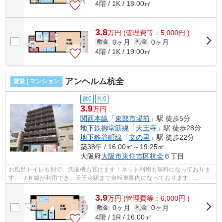
4階 / 1K / 18.00㎡
3.8
万
円
(管理費等：5,000円 )
0ヶ月
0ヶ月
敷金
礼金
4階 / 1K / 19.00㎡
アンヘルム杭全
賃貸 | マンション
敷0
礼0
3.9
万円
関西本線
「
東部市場前
」駅 徒歩5分
地下鉄御堂筋線
「
天王寺
」駅 徒歩28分
地下鉄谷町線
「
文の里
」駅 徒歩22分
築38年 / 16.00㎡～19.25㎡
大阪府
大阪市東住吉区
杭全
６丁目
お風呂トイレも別で、洗濯機も置けます！ネット利用も無料になっておりま
す。 ＪＲ線が利用でき、天王寺駅まで自転車圏内になっております。
■□■□■□■□■□■□■□■□■□■□■□■□■□■□■□■□■□■□■...
3.9
万
円
(管理費等：6,000円 )
0ヶ月
0ヶ月
敷金
礼金
4階 / 1R / 16.00㎡