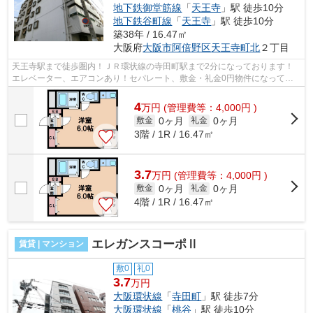
地下鉄御堂筋線
「
天王寺
」駅 徒歩10分
地下鉄谷町線
「
天王寺
」駅 徒歩10分
築38年 / 16.47㎡
大阪府
大阪市阿倍野区
天王寺町北
２丁目
天王寺駅まで徒歩圏内！ＪＲ環状線の寺田町駅まで2分になっております！
エレベーター、エアコンあり！セパレート、敷金・礼金0円物件になってお
ります。 ■□■□■□■□■□■□■□■□■□■□■□■□■...
4
万
円
(管理費等：4,000円 )
0ヶ月
0ヶ月
敷金
礼金
3階 / 1R / 16.47㎡
3.7
万
円
(管理費等：4,000円 )
0ヶ月
0ヶ月
敷金
礼金
4階 / 1R / 16.47㎡
エレガンスコーポⅡ
賃貸 | マンション
敷0
礼0
3.7
万円
大阪環状線
「
寺田町
」駅 徒歩7分
大阪環状線
「
桃谷
」駅 徒歩10分