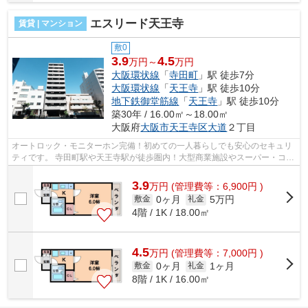
エスリード天王寺
賃貸 | マンション
敷0
3.9
4.5
万円～
万円
大阪環状線
「
寺田町
」駅 徒歩7分
大阪環状線
「
天王寺
」駅 徒歩10分
地下鉄御堂筋線
「
天王寺
」駅 徒歩10分
築30年 / 16.00㎡～18.00㎡
大阪府
大阪市天王寺区
大道
２丁目
オートロック・モニターホン完備！初めての一人暮らしでも安心のセキュリ
ティです。 寺田町駅や天王寺駅が徒歩圏内！大型商業施設やスーパー・コン
ビニが近く、買い物に便利な環境で...
3.9
万
円
(管理費等：6,900円 )
0ヶ月
5万円
敷金
礼金
4階 / 1K / 18.00㎡
4.5
万
円
(管理費等：7,000円 )
0ヶ月
1ヶ月
敷金
礼金
8階 / 1K / 16.00㎡