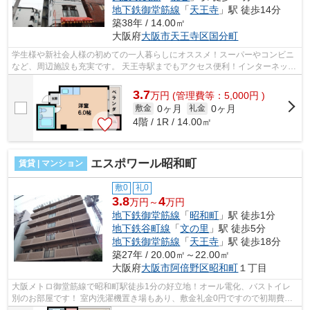
地下鉄御堂筋線
「
天王寺
」駅 徒歩14分
築38年 / 14.00㎡
大阪府
大阪市天王寺区
国分町
学生様や新社会人様の初めての一人暮らしにオススメ！スーパーやコンビニ
など、周辺施設も充実です。 天王寺駅までもアクセス便利！インターネット
が無料で使えて、月々の出費を抑え...
3.7
万
円
(管理費等：5,000円 )
0ヶ月
0ヶ月
敷金
礼金
4階 / 1R / 14.00㎡
エスポワール昭和町
賃貸 | マンション
敷0
礼0
3.8
4
万円～
万円
地下鉄御堂筋線
「
昭和町
」駅 徒歩1分
地下鉄谷町線
「
文の里
」駅 徒歩5分
地下鉄御堂筋線
「
天王寺
」駅 徒歩18分
築27年 / 20.00㎡～22.00㎡
大阪府
大阪市阿倍野区
昭和町
１丁目
大阪メトロ御堂筋線で昭和町駅徒歩1分の好立地！オール電化、バストイレ
別のお部屋です！ 室内洗濯機置き場もあり、敷金礼金0円ですので初期費用
も抑えれますよ！ ■□■□■□■□■□■□■□■□■...