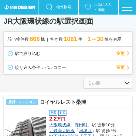
お気に入り
物件検索
・履歴
JR大阪環状線の駅選択画面
668
1061
1～30
該当物件数
棟
空き数
件
棟を表示
駅で絞り込む
変更
変更
絞り込み条件：
バルコニー
ロイヤルレスト桑津
賃貸 | マンション
敷0
礼0
2.2
万円
大阪環状線
「
寺田町
」駅 徒歩10分
近鉄南大阪線
「
河堀口
」駅 徒歩7分