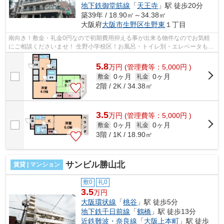
地下鉄御堂筋線
「
天王寺
」駅 徒歩20分
築39年 / 18.90㎡～34.38㎡
大阪府
大阪市生野区
生野東
１丁目
南向き！敷金・礼金0円なので初期費用抑える事が出来る物件なのでお気軽
にご相談くださいませ！ 生野小学校区！お風呂・トイレ別・エレベータも完
備しております。 ■□■□■□■□■□■□■□■□...
5.8
万
円
(管理費等：5,000円 )
0ヶ月
0ヶ月
敷金
礼金
2階 / 2K / 34.38㎡
3.5
万
円
(管理費等：5,000円 )
0ヶ月
0ヶ月
敷金
礼金
3階 / 1K / 18.90㎡
サンビル勝山北
賃貸 | マンション
敷0
礼0
3.5
万円
大阪環状線
「
桃谷
」駅 徒歩5分
地下鉄千日前線
「
鶴橋
」駅 徒歩13分
近鉄難波・奈良線
「
大阪上本町
」駅 徒歩