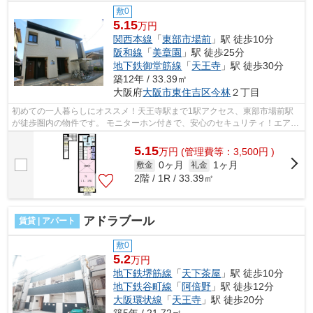
敷0
5.15
万円
関西本線
「
東部市場前
」駅 徒歩10分
阪和線
「
美章園
」駅 徒歩25分
地下鉄御堂筋線
「
天王寺
」駅 徒歩30分
築12年 / 33.39㎡
大阪府
大阪市東住吉区
今林
２丁目
初めての一人暮らしにオススメ！天王寺駅まで1駅アクセス、東部市場前駅
が徒歩圏内の物件です。 モニターホン付きで、安心のセキュリティ！エアコ
ン・浴室乾燥機などの設備がございま...
5.15
万
円
(管理費等：3,500円 )
0ヶ月
1ヶ月
敷金
礼金
2階 / 1R / 33.39㎡
アドラブール
賃貸 | アパート
敷0
5.2
万円
地下鉄堺筋線
「
天下茶屋
」駅 徒歩10分
地下鉄谷町線
「
阿倍野
」駅 徒歩12分
大阪環状線
「
天王寺
」駅 徒歩20分
築5年 / 21.72㎡