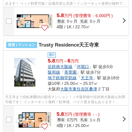
きます！ ペット飼育可能！設備充実も充実！インターネット使用が無料で
す！ ■□■□■□■□■□■□■□■□■□■□■□■□■□■□■...
5.8
万
円
(管理費等：6,000円 )
0ヶ月
0ヶ月
敷金
礼金
4階 / 1K / 22.70㎡
Trusty Residence天王寺東
賃貸 | マンション
敷0
5.8
6
万円～
万円
近鉄南大阪線
「
河堀口
」駅 徒歩5分
阪和線
「
美章園
」駅 徒歩7分
地下鉄御堂筋線
「
天王寺
」駅 徒歩18分
築10年 / 25.00㎡～25.07㎡
大阪府
大阪市東住吉区
桑津
２丁目
天王寺まで自転車圏内の築浅マンション！ＪＲ阪和線や近鉄南大阪線も利用
可能です！ インターネット無料！駐車場、バイク置き場もあります！
■□■□■□■□■□■□■□■□■□■□■□■□■□■□■□■□■□■□■...
5.8
万
円
(管理費等：- )
0万円
1ヶ月
敷金
礼金
4階 / 1K / 25.00㎡