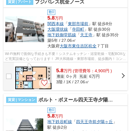
フジパレス杭全ノース
賃貸 | アパート
敷0
5.8
万円
関西本線
「
東部市場前
」駅 徒歩8分
大阪環状線
「
寺田町
」駅 徒歩30分
地下鉄御堂筋線
「
天王寺
」駅 徒歩35分
築5年 / 27.06㎡
大阪府
大阪市東住吉区
杭全
７丁目
Wi-Fi無料で面倒な手続きも不要！システムキッチン・浴室乾燥・宅配BOXな
ど充実設備となっております！ JR大和路線・東部市場前、徒歩圏内！コンビ
ニ・スーパーなど近く徒歩圏内です...
5.8
万
円
(管理費等：4,900円 )
0ヶ月
6万円
敷金
礼金
3階 / 1K / 27.06㎡
ポルト・ボヌール四天王寺夕陽ヶ丘ミラージュ
賃貸 | マンション
敷0
5.8
万円
地下鉄谷町線
「
四天王寺前夕陽ヶ丘
」
駅 徒歩2分