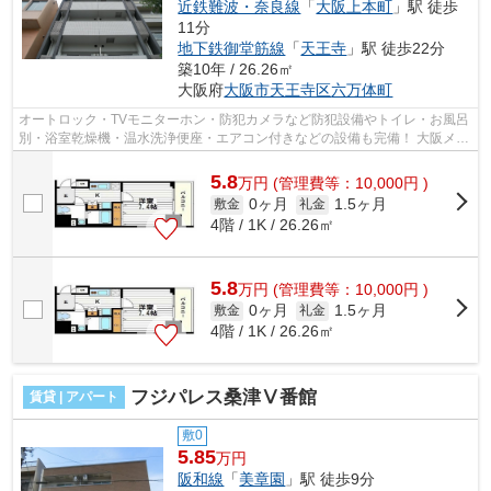
近鉄難波・奈良線
「
大阪上本町
」駅 徒歩
11分
地下鉄御堂筋線
「
天王寺
」駅 徒歩22分
築10年 / 26.26㎡
大阪府
大阪市天王寺区
六万体町
オートロック・TVモニターホン・防犯カメラなど防犯設備やトイレ・お風呂
別・浴室乾燥機・温水洗浄便座・エアコン付きなどの設備も完備！ 大阪メト
ロ谷町線・四天王寺前夕陽ヶ丘駅近...
5.8
万
円
(管理費等：10,000円 )
0ヶ月
1.5ヶ月
敷金
礼金
4階 / 1K / 26.26㎡
5.8
万
円
(管理費等：10,000円 )
0ヶ月
1.5ヶ月
敷金
礼金
4階 / 1K / 26.26㎡
フジパレス桑津Ⅴ番館
賃貸 | アパート
敷0
5.85
万円
阪和線
「
美章園
」駅 徒歩9分