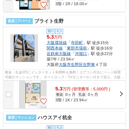
3階 / 1R / 18.00㎡
ブライト生野
賃貸 | アパート
敷0
礼0
5.3
万円
大阪環状線
「
寺田町
」駅 徒歩15分
関西本線
「
東部市場前
」駅 徒歩16分
近鉄南大阪線
「
河堀口
」駅 徒歩22分
築7年 / 23.94㎡
大阪府
大阪市生野区
生野東
４丁目
敷金・礼金0円にインターネット利用料も無料！エアコン付きにペット飼育
可能のマンションです。 オートロック・TVモニターホン付きで安心、大阪環
状線・寺田町、利用可能。 ■□■□■□■□...
5.3
万
円
(管理費等：5,000円 )
0ヶ月
0ヶ月
敷金
礼金
3階 / 1K / 23.94㎡
ハウスアイ杭全
賃貸 | マンション
敷0
礼0