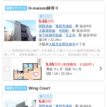
H-maison林寺Ⅱ
賃貸 | アパート
敷0
礼0
5.55
万円
関西本線
「
東部市場前
」駅 徒歩9分
大阪環状線
「
寺田町
」駅 徒歩20分
地下鉄御堂筋線
「
天王寺
」駅 徒歩30分
築1年 / 22.26㎡
大阪府
大阪市生野区
林寺
６丁目
ペット飼育相談可能な物件！天王寺駅まで1駅アクセスの東部市場前駅が最
寄りです。 浴室乾燥機やシステムキッチンなど、室内設備が充実！インター
ネットが無料で使えて、月々の出費を...
5.55
万
円
(管理費等：5,000円 )
0ヶ月
0ヶ月
敷金
礼金
3階 / 1K / 22.26㎡
Wing Court
賃貸 | アパート
敷0
礼0
5.6
万円
関西本線
「
東部市場前
」駅 徒歩6分