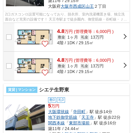
築11年 / 29.15㎡
大阪府
大阪市西成区
山王
２丁目
2口ガスコンロ設置可能になっており、脱衣所、室内洗濯機置き場、独立洗
面台など充実の設備です！ 天王寺駅まで徒歩圏内、御堂筋線・谷町線・ＪＲ
大阪環状線・近鉄南大阪線など各沿線...
4.8
万
円
(管理費等：6,000円 )
1ヶ月
13万円
敷金
礼金
4階 / 1DK / 29.15㎡
4.8
万
円
(管理費等：6,000円 )
1ヶ月
13万円
敷金
礼金
4階 / 1DK / 29.15㎡
シエテ生野東
賃貸 | マンション
敷0
礼0
5
万円
大阪環状線
「
寺田町
」駅 徒歩14分
地下鉄御堂筋線
「
天王寺
」駅 徒歩22分
関西本線
「
東部市場前
」駅 徒歩16分
築11年 / 24.44㎡