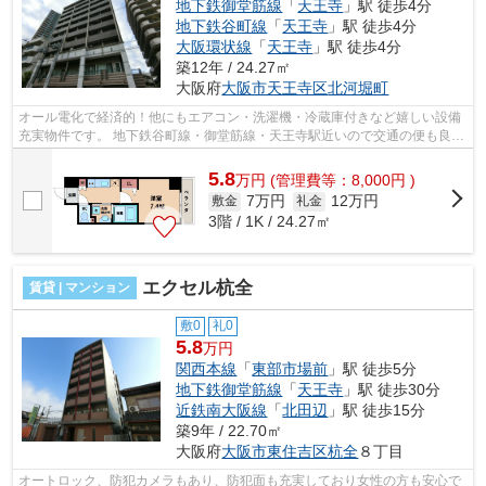
地下鉄御堂筋線
「
天王寺
」駅 徒歩4分
地下鉄谷町線
「
天王寺
」駅 徒歩4分
大阪環状線
「
天王寺
」駅 徒歩4分
築12年 / 24.27㎡
大阪府
大阪市天王寺区
北河堀町
オール電化で経済的！他にもエアコン・洗濯機・冷蔵庫付きなど嬉しい設備
充実物件です。 地下鉄谷町線・御堂筋線・天王寺駅近いので交通の便も良い
のでオススメです。 ■□■□■□■□■□■□■...
5.8
万
円
(管理費等：8,000円 )
7万円
12万円
敷金
礼金
3階 / 1K / 24.27㎡
エクセル杭全
賃貸 | マンション
敷0
礼0
5.8
万円
関西本線
「
東部市場前
」駅 徒歩5分
地下鉄御堂筋線
「
天王寺
」駅 徒歩30分
近鉄南大阪線
「
北田辺
」駅 徒歩15分
築9年 / 22.70㎡
大阪府
大阪市東住吉区
杭全
８丁目
オートロック、防犯カメラもあり、防犯面も充実しており女性の方も安心で