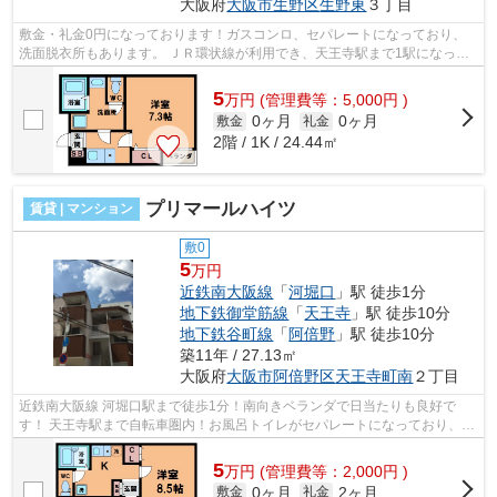
大阪府
大阪市生野区
生野東
３丁目
敷金・礼金0円になっております！ガスコンロ、セパレートになっており、
洗面脱衣所もあります。 ＪＲ環状線が利用でき、天王寺駅まで1駅になって
おります！自転車で天王寺までいけま...
5
万
円
(管理費等：5,000円 )
0ヶ月
0ヶ月
敷金
礼金
2階 / 1K / 24.44㎡
プリマールハイツ
賃貸 | マンション
敷0
5
万円
近鉄南大阪線
「
河堀口
」駅 徒歩1分
地下鉄御堂筋線
「
天王寺
」駅 徒歩10分
地下鉄谷町線
「
阿倍野
」駅 徒歩10分
築11年 / 27.13㎡
大阪府
大阪市阿倍野区
天王寺町南
２丁目
近鉄南大阪線 河堀口駅まで徒歩1分！南向きベランダで日当たりも良好で
す！ 天王寺駅まで自転車圏内！お風呂トイレがセパレートになっており、室
内洗濯機置場やTVモニター付きインタ...
5
万
円
(管理費等：2,000円 )
0ヶ月
2ヶ月
敷金
礼金