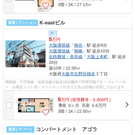
3階 / 1K / 27.13㎡
K-eastビル
賃貸 | マンション
敷0
5
万円
大阪環状線
「
桃谷
」駅 徒歩9分
大阪環状線
「
鶴橋
」駅 徒歩10分
近鉄難波・奈良線
「
大阪上本町
」駅 徒歩
20分
築10年 / 22.00㎡
大阪府
大阪市生野区
桃谷
３丁目
環状線・千日前線・近鉄沿線が徒歩10分圏内で利用可能です！ エレベータ
ー・お風呂トイレ別・オートロック付きで人気の設備が充実しております！
■□■□■□■□■□■□■□■□■□■□■□■□■□■□■□■□■...
5
万
円
(管理費等：6,000円 )
0ヶ月
5.6万円
敷金
礼金
3階 / 1K / 22.00㎡
コンパートメント アゴラ
賃貸 | アパート