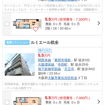
オートロック・TVモニターホンで防犯面も安心！学生さんや女性の方にオス
スメとなっており、インターネット使用料が無料！ 四つ橋線・花園町駅や御
堂筋線が利用可能となっております...
5.5
万
円
(管理費等：7,000円 )
0ヶ月
0ヶ月
敷金
礼金
2階 / 1K / 20.60㎡
ルミエール杭全
賃貸 | マンション
敷0
礼0
5.5
万円
関西本線
「
東部市場前
」駅 徒歩3分
大阪環状線
「
寺田町
」駅 徒歩25分
地下鉄御堂筋線
「
天王寺
」駅 徒歩34分
築6年 / 23.55㎡
大阪府
大阪市東住吉区
杭全
３丁目
JR関西本線、東部市場駅まで徒歩3分！ オール電化で、2口IHのシステムキ
ッチンのある物件です。
■□■□■□■□■□■□■□■□■□■□■□■□■□■□■□■□■□■□■□■□ ご覧いただき、ありが
とうございます！私...
5.5
万
円
(管理費等：7,000円 )
0ヶ月
0ヶ月
敷金
礼金