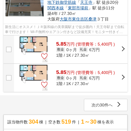
地下鉄御堂筋線
「
天王寺
」駅 徒歩20分
関西本線
「
東部市場前
」駅 徒歩11分
築4年 / 27.30㎡
大阪府
大阪市東住吉区
桑津
３丁目
新生活にオススメ！ＪＲ阪和線の美章園駅まで徒歩圏内！天王寺駅まで自転
車で行けます！ Wi-Fi無料やエアコン付きなど設備充実！モニター付きイン
ターホンもあり、防犯面もしっかりと...
5.85
万
円
(管理費等：5,400円 )
0ヶ月
6万円
敷金
礼金
1階 / 1K / 27.30㎡
5.85
万
円
(管理費等：5,400円 )
0ヶ月
6万円
敷金
礼金
1階 / 1K / 27.30㎡
次の30件へ
304
519
1～30
該当物件数
棟
空き数
件
棟を表示