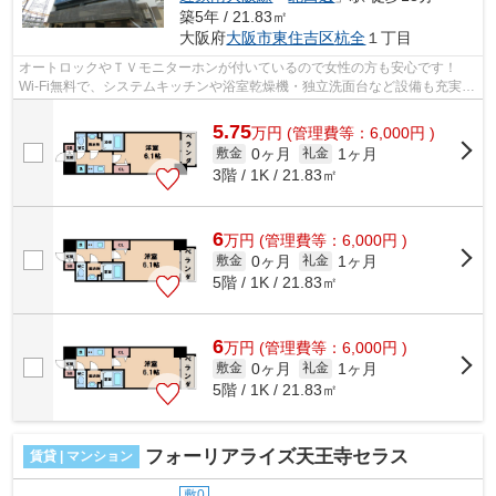
築5年 / 21.83㎡
大阪府
大阪市東住吉区
杭全
１丁目
オートロックやＴＶモニターホンが付いているので女性の方も安心です！
Wi-Fi無料で、システムキッチンや浴室乾燥機・独立洗面台など設備も充実し
ております。 ■□■□■□■□■□■□■□■□■□■□...
5.75
万
円
(管理費等：6,000円 )
0ヶ月
1ヶ月
敷金
礼金
3階 / 1K / 21.83㎡
6
万
円
(管理費等：6,000円 )
0ヶ月
1ヶ月
敷金
礼金
5階 / 1K / 21.83㎡
6
万
円
(管理費等：6,000円 )
0ヶ月
1ヶ月
敷金
礼金
5階 / 1K / 21.83㎡
フォーリアライズ天王寺セラス
賃貸 | マンション
敷0