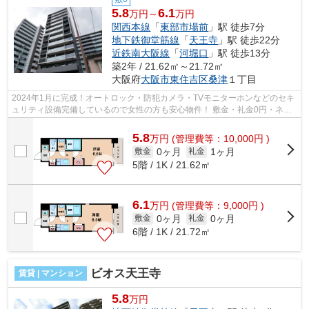
5.8
6.1
万円～
万円
関西本線
「
東部市場前
」駅 徒歩7分
地下鉄御堂筋線
「
天王寺
」駅 徒歩22分
近鉄南大阪線
「
河堀口
」駅 徒歩13分
築2年 / 21.62㎡～21.72㎡
大阪府
大阪市東住吉区
桑津
１丁目
2024年1月に完成！オートロック・防犯カメラ・TVモニターホンなどのセキ
ュリティ設備完備しているので女性の方も安心物件！ 敷金・礼金0円・ネッ
ト無料、初期費用抑えたい方にもオス...
5.8
万
円
(管理費等：10,000円 )
0ヶ月
1ヶ月
敷金
礼金
5階 / 1K / 21.62㎡
6.1
万
円
(管理費等：9,000円 )
0ヶ月
0ヶ月
敷金
礼金
6階 / 1K / 21.72㎡
ビオス天王寺
賃貸 | マンション
5.8
万円