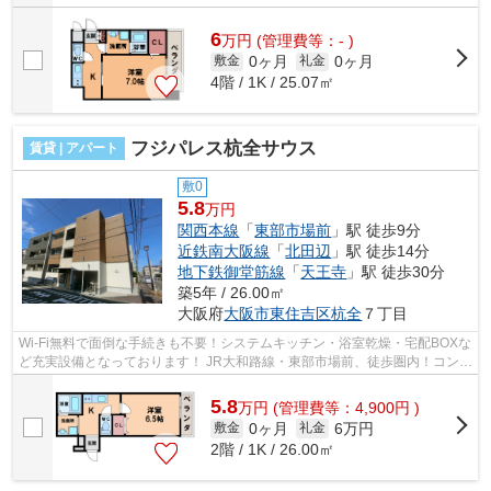
6
万
円
(管理費等：- )
0ヶ月
0ヶ月
敷金
礼金
4階 / 1K / 25.07㎡
フジパレス杭全サウス
賃貸 | アパート
敷0
5.8
万円
関西本線
「
東部市場前
」駅 徒歩9分
近鉄南大阪線
「
北田辺
」駅 徒歩14分
地下鉄御堂筋線
「
天王寺
」駅 徒歩30分
築5年 / 26.00㎡
大阪府
大阪市東住吉区
杭全
７丁目
Wi-Fi無料で面倒な手続きも不要！システムキッチン・浴室乾燥・宅配BOXな
ど充実設備となっております！ JR大和路線・東部市場前、徒歩圏内！コンビ
ニ・スーパーなど近く徒歩圏内です...
5.8
万
円
(管理費等：4,900円 )
0ヶ月
6万円
敷金
礼金
2階 / 1K / 26.00㎡