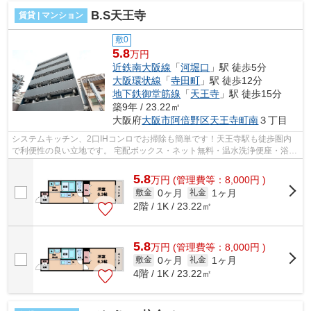
B.S天王寺
賃貸 | マンション
敷0
5.8
万円
近鉄南大阪線
「
河堀口
」駅 徒歩5分
大阪環状線
「
寺田町
」駅 徒歩12分
地下鉄御堂筋線
「
天王寺
」駅 徒歩15分
築9年 / 23.22㎡
大阪府
大阪市阿倍野区
天王寺町南
３丁目
システムキッチン、2口IHコンロでお掃除も簡単です！天王寺駅も徒歩圏内
で利便性の良い立地です。 宅配ボックス・ネット無料・温水洗浄便座・浴室
乾燥機・TVモニターホンなどなど嬉し...
5.8
万
円
(管理費等：8,000円 )
0ヶ月
1ヶ月
敷金
礼金
2階 / 1K / 23.22㎡
5.8
万
円
(管理費等：8,000円 )
0ヶ月
1ヶ月
敷金
礼金
4階 / 1K / 23.22㎡