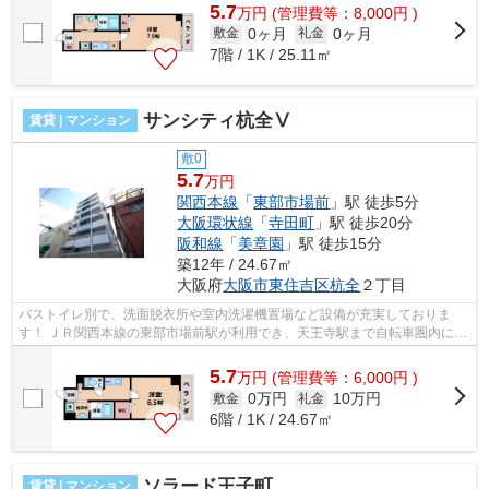
5.7
万
円
(管理費等：8,000円 )
0ヶ月
0ヶ月
敷金
礼金
7階 / 1K / 25.11㎡
サンシティ杭全Ⅴ
賃貸 | マンション
敷0
5.7
万円
関西本線
「
東部市場前
」駅 徒歩5分
大阪環状線
「
寺田町
」駅 徒歩20分
阪和線
「
美章園
」駅 徒歩15分
築12年 / 24.67㎡
大阪府
大阪市東住吉区
杭全
２丁目
バストイレ別で、洗面脱衣所や室内洗濯機置場など設備が充実しておりま
す！ ＪＲ関西本線の東部市場前駅が利用でき、天王寺駅まで自転車圏内にな
っております。 ■□■□■□■□■□■□■□■□■□■...
5.7
万
円
(管理費等：6,000円 )
0万円
10万円
敷金
礼金
6階 / 1K / 24.67㎡
ソラード王子町
賃貸 | マンション