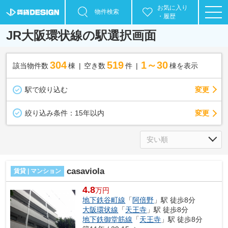
お気に入り
物件検索
・履歴
JR大阪環状線の駅選択画面
304
519
1～30
該当物件数
棟
空き数
件
棟を表示
駅で絞り込む
変更
変更
絞り込み条件：
15年以内
casaviola
賃貸 | マンション
4.8
万円
地下鉄谷町線
「
阿倍野
」駅 徒歩8分
大阪環状線
「
天王寺
」駅 徒歩8分
地下鉄御堂筋線
「
天王寺
」駅 徒歩8分