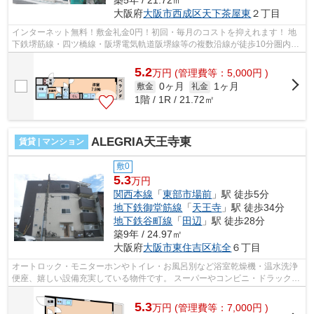
大阪府
大阪市西成区
天下茶屋東
２丁目
インターネット無料！敷金礼金0円！初回・毎月のコストを抑えれます！ 地
下鉄堺筋線・四ツ橋線・阪堺電気軌道阪堺線等の複数沿線が徒歩10分圏内で
ご利用可能です！ ■□■□■□■□■□■□■□■□...
5.2
万
円
(管理費等：5,000円 )
0ヶ月
1ヶ月
敷金
礼金
1階 / 1R / 21.72㎡
ALEGRIA天王寺東
賃貸 | マンション
敷0
5.3
万円
関西本線
「
東部市場前
」駅 徒歩5分
地下鉄御堂筋線
「
天王寺
」駅 徒歩34分
地下鉄谷町線
「
田辺
」駅 徒歩28分
築9年 / 24.97㎡
大阪府
大阪市東住吉区
杭全
６丁目
オートロック・モニターホンやトイレ・お風呂別など浴室乾燥機・温水洗浄
便座、嬉しい設備充実している物件です。 スーパーやコンビニ・ドラックス
トア・銀行なども近くにあるので生...
5.3
万
円
(管理費等：7,000円 )