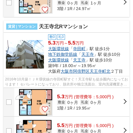
0ヶ月
1ヶ月
敷金
礼金
3階 / 1R / 24.97㎡
天王寺北Rマンション
賃貸 | マンション
敷0
礼0
5.3
5.5
万円～
万円
大阪環状線
「
寺田町
」駅 徒歩1分
地下鉄御堂筋線
「
天王寺
」駅 徒歩10分
大阪環状線
「
天王寺
」駅 徒歩10分
築9年 / 18.00㎡～19.95㎡
大阪府
大阪市阿倍野区
天王寺町北
２丁目
2016年10月築！ＪＲ環状線の寺田町駅すぐ！天王寺駅も徒歩圏内になってお
ります！ セパレートになっており、脱衣所や独立洗面台、室内洗濯機置き場
など設備充実！ ■□■□■□■□■□■□■□■□■...
5.3
万
円
(管理費等：5,000円 )
0ヶ月
0ヶ月
敷金
礼金
1階 / 1R / 19.95㎡
5.5
万
円
(管理費等：5,000円 )
0ヶ月
0ヶ月
敷金
礼金