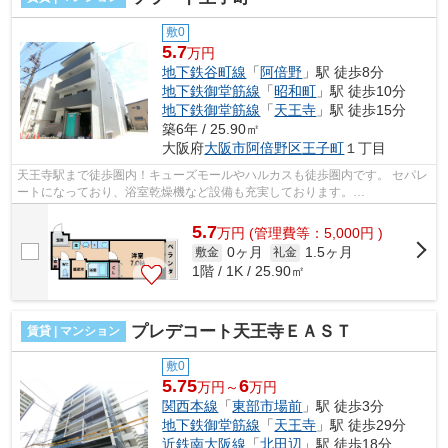
敷0
5.7
万円
地下鉄谷町線
「
阿倍野
」駅 徒歩8分
地下鉄御堂筋線
「
昭和町
」駅 徒歩10分
地下鉄御堂筋線
「
天王寺
」駅 徒歩15分
築6年 / 25.90㎡
大阪府
大阪市阿倍野区
王子町
１丁目
天王寺駅まで徒歩圏内！キューズモールやハルカスも徒歩圏内です。 セパレ
ートになっており、浴室乾燥機など設備も充実しております。
■□■□■□■□■□■□■□■□■□■□■□■□■□■□■□■□■□■□■□■□ ご...
5.7
万
円
(管理費等：5,000円 )
0ヶ月
1.5ヶ月
敷金
礼金
1階 / 1K / 25.90㎡
プレデコート天王寺ＥＡＳＴ
賃貸 | マンション
敷0
5.75
6
万円～
万円
関西本線
「
東部市場前
」駅 徒歩3分
地下鉄御堂筋線
「
天王寺
」駅 徒歩29分
近鉄南大阪線
「
北田辺
」駅 徒歩18分