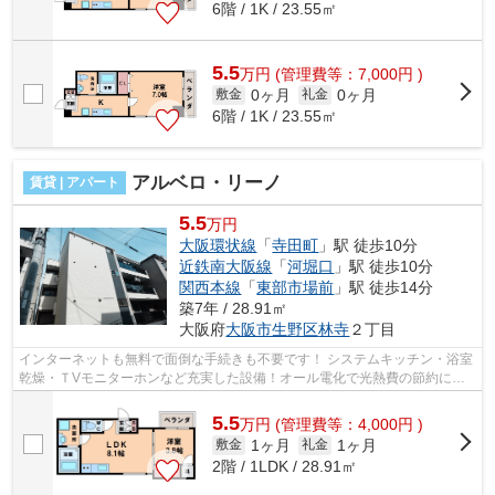
6階 / 1K / 23.55㎡
5.5
万
円
(管理費等：7,000円 )
0ヶ月
0ヶ月
敷金
礼金
6階 / 1K / 23.55㎡
アルベロ・リーノ
賃貸 | アパート
5.5
万円
大阪環状線
「
寺田町
」駅 徒歩10分
近鉄南大阪線
「
河堀口
」駅 徒歩10分
関西本線
「
東部市場前
」駅 徒歩14分
築7年 / 28.91㎡
大阪府
大阪市生野区
林寺
２丁目
インターネットも無料で面倒な手続きも不要です！ システムキッチン・浴室
乾燥・ＴVモニターホンなど充実した設備！オール電化で光熱費の節約に！
■□■□■□■□■□■□■□■□■□■□■□■□■□■□■□■□■...
5.5
万
円
(管理費等：4,000円 )
1ヶ月
1ヶ月
敷金
礼金
2階 / 1LDK / 28.91㎡