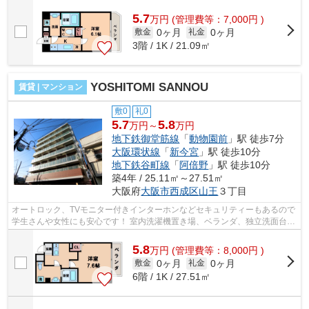
性の方も安心ですね。 ■□■□■□■□■□■□...
5.7
万
円
(管理費等：7,000円 )
0ヶ月
0ヶ月
敷金
礼金
3階 / 1K / 21.09㎡
YOSHITOMI SANNOU
賃貸 | マンション
敷0
礼0
5.7
5.8
万円～
万円
地下鉄御堂筋線
「
動物園前
」駅 徒歩7分
大阪環状線
「
新今宮
」駅 徒歩10分
地下鉄谷町線
「
阿倍野
」駅 徒歩10分
築4年 / 25.11㎡～27.51㎡
大阪府
大阪市西成区
山王
３丁目
オートロック、TVモニター付きインターホンなどセキュリティーもあるので
学生さんや女性にも安心です！ 室内洗濯機置き場、ベランダ、独立洗面台な
ど安心の設備で天王寺まで徒歩圏内...
5.8
万
円
(管理費等：8,000円 )
0ヶ月
0ヶ月
敷金
礼金
6階 / 1K / 27.51㎡