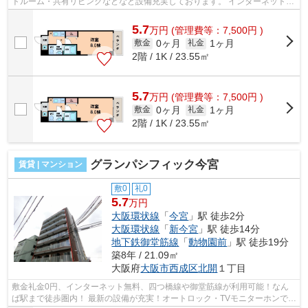
トルーム・共有リビングなどなど設備充実しております。 インターネット無
料でオートロック・防犯カメラ付き...
5.7
万
円
(管理費等：7,500円 )
0ヶ月
1ヶ月
敷金
礼金
2階 / 1K / 23.55㎡
5.7
万
円
(管理費等：7,500円 )
0ヶ月
1ヶ月
敷金
礼金
2階 / 1K / 23.55㎡
グランパシフィック今宮
賃貸 | マンション
敷0
礼0
5.7
万円
大阪環状線
「
今宮
」駅 徒歩2分
大阪環状線
「
新今宮
」駅 徒歩14分
地下鉄御堂筋線
「
動物園前
」駅 徒歩19分
築8年 / 21.09㎡
大阪府
大阪市西成区
北開
１丁目
敷金礼金0円、インターネット無料、四つ橋線や御堂筋線が利用可能！なん
ば駅まで徒歩圏内！ 最新の設備が充実！オートロック・TVモニターホンで女