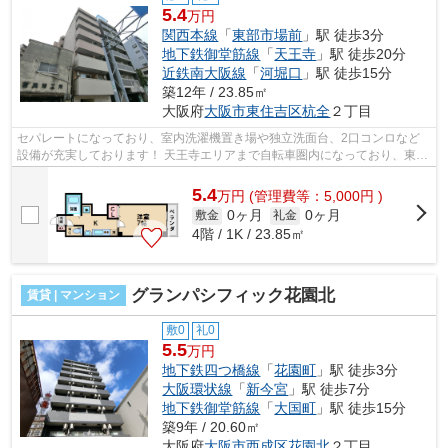
5.4
万円
関西本線
「
東部市場前
」駅 徒歩3分
地下鉄御堂筋線
「
天王寺
」駅 徒歩20分
近鉄南大阪線
「
河堀口
」駅 徒歩15分
築12年 / 23.85㎡
大阪府
大阪市東住吉区
杭全
２丁目
セパレートになっており、室内洗濯機置き場や独立洗面台、2口コンロなど
設備が充実しております！ 天王寺エリアまで自転車圏内になっており、東部
市場駅まですぐの立地です！スーパー...
5.4
万
円
(管理費等：5,000円 )
0ヶ月
0ヶ月
敷金
礼金
4階 / 1K / 23.85㎡
グランパシフィック花園北
賃貸 | マンション
敷0
礼0
5.5
万円
地下鉄四つ橋線
「
花園町
」駅 徒歩3分
大阪環状線
「
新今宮
」駅 徒歩7分
地下鉄御堂筋線
「
大国町
」駅 徒歩15分
築9年 / 20.60㎡
大阪府
大阪市西成区
花園北
２丁目