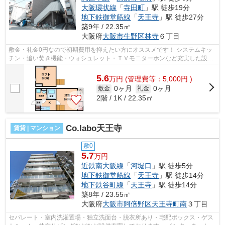
大阪環状線
「
寺田町
」駅 徒歩19分
地下鉄御堂筋線
「
天王寺
」駅 徒歩27分
築9年 / 22.35㎡
大阪府
大阪市生野区
林寺
６丁目
敷金・礼金0円なので初期費用を抑えたい方にオススメです！ システムキッ
チン・追い焚き機能・ウォシュレット・ＴＶモニターホンなど充実した設
備！インターネットも無料でご利用いた...
5.6
万
円
(管理費等：5,000円 )
0ヶ月
0ヶ月
敷金
礼金
2階 / 1K / 22.35㎡
Co.labo天王寺
賃貸 | マンション
敷0
5.7
万円
近鉄南大阪線
「
河堀口
」駅 徒歩5分
地下鉄御堂筋線
「
天王寺
」駅 徒歩14分
地下鉄谷町線
「
天王寺
」駅 徒歩14分
築8年 / 23.55㎡
大阪府
大阪市阿倍野区
天王寺町南
３丁目
セパレート・室内洗濯置場・独立洗面台・脱衣所あり・宅配ボックス・ゲス