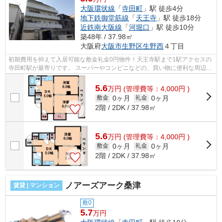
大阪環状線
「
寺田町
」駅 徒歩4分
地下鉄御堂筋線
「
天王寺
」駅 徒歩18分
近鉄南大阪線
「
河堀口
」駅 徒歩10分
築48年 / 37.98㎡
大阪府
大阪市生野区
生野西
４丁目
初期費用を抑えて入居可能な敷金礼金0円物件！天王寺駅まで1駅アクセスの
寺田町駅が最寄りです。 スーパーやコンビニなどの、買い物に便利な周辺環
境！室内にエアコン・モニターホン...
5.6
万
円
(管理費等：4,000円 )
0ヶ月
0ヶ月
敷金
礼金
2階 / 2DK / 37.98㎡
5.6
万
円
(管理費等：4,000円 )
0ヶ月
0ヶ月
敷金
礼金
2階 / 2DK / 37.98㎡
ノアーズアーク桑津
賃貸 | マンション
敷0
5.7
万円