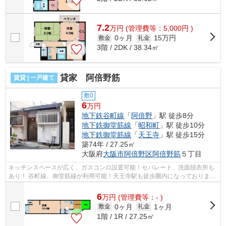
7.2
万
円
(管理費等：5,000円 )
0ヶ月
15万円
敷金
礼金
3階 / 2DK / 38.34㎡
貸家 阿倍野筋
賃貸 | 一戸建て
敷0
6
万円
地下鉄谷町線
「
阿倍野
」駅 徒歩8分
地下鉄御堂筋線
「
昭和町
」駅 徒歩10分
地下鉄御堂筋線
「
天王寺
」駅 徒歩15分
築74年 / 27.25㎡
大阪府
大阪市阿倍野区
阿倍野筋
５丁目
キッチンスペースが広く、ガスコンロ設置可能！セパレート、洗面脱衣所も
あり！ 谷町線、御堂筋線が利用可能！天王寺駅も徒歩圏内になっておりま
す。 ■□■□■□■□■□■□■□■□■□■□■□■□■□■□■...
6
万
円
(管理費等：- )
0ヶ月
1ヶ月
敷金
礼金
1階 / 1R / 27.25㎡