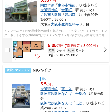
5.35
万円
関西本線
「
東部市場前
」駅 徒歩12分
大阪環状線
「
寺田町
」駅 徒歩16分
近鉄南大阪線
「
河堀口
」駅 徒歩20分
築50年 / 35.00㎡
大阪府
大阪市生野区
林寺
３丁目
インターネットの使用料金が無料！ 毎月のコストも安くなりますので、イン
ターネットをするお客様にはオススメです！ 2線2駅まで徒歩圏内で利用可
能！毎日の通勤や通学など、アクセス...
5.35
万
円
(管理費等：3,000円 )
0ヶ月
0ヶ月
敷金
礼金
3階 / 2DK / 35.00㎡
NKハイツ
賃貸 | マンション
敷0
5.5
万円
大阪環状線
「
西九条
」駅 徒歩10分
阪神電鉄阪神なんば
「
千鳥橋
」駅 徒歩5
分
阪神電鉄阪神なんば
「
伝法
」駅 徒歩12分
築28年 / 40.00㎡