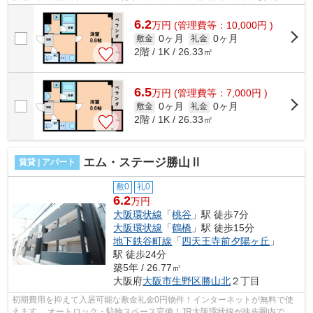
犯対策です。 ■□■□■□■□■□■□■□■□■□■...
6.2
万
円
(管理費等：10,000円 )
0ヶ月
0ヶ月
敷金
礼金
2階 / 1K / 26.33㎡
6.5
万
円
(管理費等：7,000円 )
0ヶ月
0ヶ月
敷金
礼金
2階 / 1K / 26.33㎡
エム・ステージ勝山Ⅱ
賃貸 | アパート
敷0
礼0
6.2
万円
大阪環状線
「
桃谷
」駅 徒歩7分
大阪環状線
「
鶴橋
」駅 徒歩15分
地下鉄谷町線
「
四天王寺前夕陽ヶ丘
」
駅 徒歩24分
築5年 / 26.77㎡
大阪府
大阪市生野区
勝山北
２丁目
初期費用を抑えて入居可能な敷金礼金0円物件！インターネットが無料で使
えます。 オートロック・駐輪スペース完備！JR大阪環状線が徒歩圏内で、通