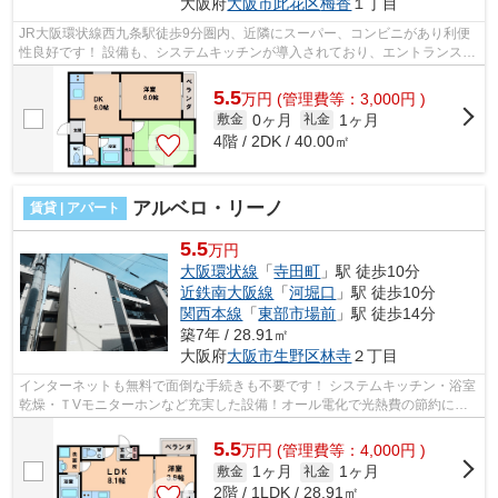
大阪府
大阪市此花区
梅香
１丁目
JR大阪環状線西九条駅徒歩9分圏内、近隣にスーパー、コンビニがあり利便
性良好です！ 設備も、システムキッチンが導入されており、エントランスに
は防犯カメラもございます。 ■□■□■□...
5.5
万
円
(管理費等：3,000円 )
0ヶ月
1ヶ月
敷金
礼金
4階 / 2DK / 40.00㎡
アルベロ・リーノ
賃貸 | アパート
5.5
万円
大阪環状線
「
寺田町
」駅 徒歩10分
近鉄南大阪線
「
河堀口
」駅 徒歩10分
関西本線
「
東部市場前
」駅 徒歩14分
築7年 / 28.91㎡
大阪府
大阪市生野区
林寺
２丁目
インターネットも無料で面倒な手続きも不要です！ システムキッチン・浴室
乾燥・ＴVモニターホンなど充実した設備！オール電化で光熱費の節約に！
■□■□■□■□■□■□■□■□■□■□■□■□■□■□■□■□■...
5.5
万
円
(管理費等：4,000円 )
1ヶ月
1ヶ月
敷金
礼金
2階 / 1LDK / 28.91㎡