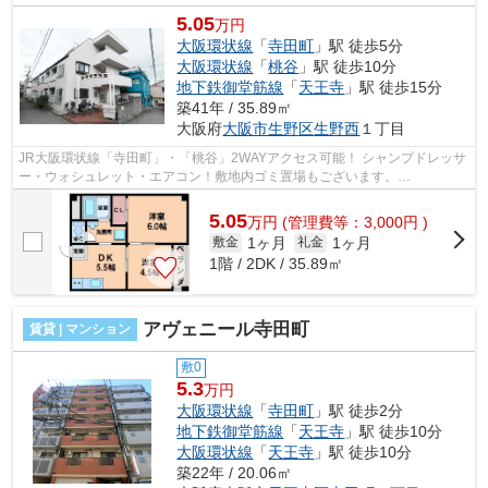
5.05
万円
大阪環状線
「
寺田町
」駅 徒歩5分
大阪環状線
「
桃谷
」駅 徒歩10分
地下鉄御堂筋線
「
天王寺
」駅 徒歩15分
築41年 / 35.89㎡
大阪府
大阪市生野区
生野西
１丁目
JR大阪環状線「寺田町」・「桃谷」2WAYアクセス可能！ シャンプドレッサ
ー・ウォシュレット・エアコン！敷地内ゴミ置場もございます。
■□■□■□■□■□■□■□■□■□■□■□■□■□■□■□■□■□■□■□■□ ご...
5.05
万
円
(管理費等：3,000円 )
1ヶ月
1ヶ月
敷金
礼金
1階 / 2DK / 35.89㎡
アヴェニール寺田町
賃貸 | マンション
敷0
5.3
万円
大阪環状線
「
寺田町
」駅 徒歩2分
地下鉄御堂筋線
「
天王寺
」駅 徒歩10分
大阪環状線
「
天王寺
」駅 徒歩10分
築22年 / 20.06㎡