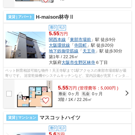
H-maison林寺Ⅱ
賃貸 | アパート
敷0
礼0
5.55
万円
関西本線
「
東部市場前
」駅 徒歩9分
大阪環状線
「
寺田町
」駅 徒歩20分
地下鉄御堂筋線
「
天王寺
」駅 徒歩30分
築1年 / 22.26㎡
大阪府
大阪市生野区
林寺
６丁目
ペット飼育相談可能な物件！天王寺駅まで1駅アクセスの東部市場前駅が最
寄りです。 浴室乾燥機やシステムキッチンなど、室内設備が充実！インター
ネットが無料で使えて、月々の出費を...
5.55
万
円
(管理費等：5,000円 )
0ヶ月
0ヶ月
敷金
礼金
3階 / 1K / 22.26㎡
マスコットハイツ
賃貸 | マンション
敷0
礼0
5.6
万円