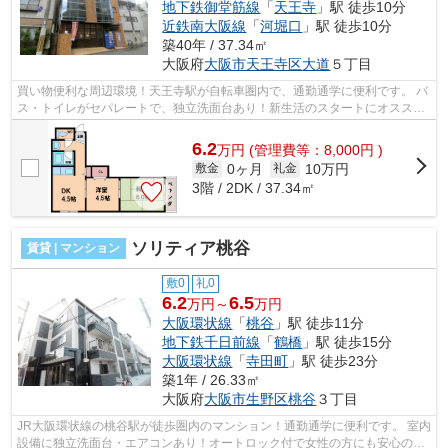
地下鉄御堂筋線
「
天王寺
」駅 徒歩10分
近鉄南大阪線
「
河堀口
」駅 徒歩10分
築40年 / 37.34㎡
大阪府
大阪市天王寺区
大道
５丁目
買い物便利な周辺環境！天王寺駅が自転車圏内で、通勤通学に便利です。 バ
ス・トイレがセパレートで、独立洗面台あり！新生活のスタートにオススメ
のマンションです。 ■□■□■□■□■□■□■...
6.2
万
円
(管理費等：8,000円 )
0ヶ月
10万円
敷金
礼金
3階 / 2DK / 37.34㎡
ソリティア桃谷
賃貸 | マンション
敷0
礼0
6.2
6.5
万円～
万円
大阪環状線
「
桃谷
」駅 徒歩11分
地下鉄千日前線
「
鶴橋
」駅 徒歩15分
大阪環状線
「
寺田町
」駅 徒歩23分
築1年 / 26.33㎡
大阪府
大阪市生野区
桃谷
３丁目
JR大阪環状線の桃谷駅が徒歩圏内のマンション！通勤通学に便利です。 室内
設備に独立洗面台・エアコンあり！オートロック付で女性の方にも安心の防