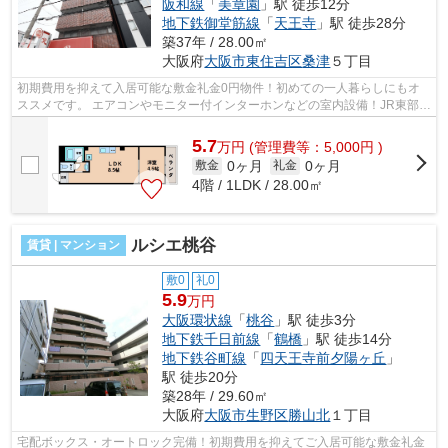
阪和線
「
美章園
」駅 徒歩12分
地下鉄御堂筋線
「
天王寺
」駅 徒歩28分
築37年 / 28.00㎡
大阪府
大阪市東住吉区
桑津
５丁目
初期費用を抑えて入居可能な敷金礼金0円物件！初めての一人暮らしにもオ
ススメです。 エアコンやモニター付インターホンなどの室内設備！JR東部市
場前駅が徒歩圏内でアクセス可能です...
5.7
万
円
(管理費等：5,000円 )
0ヶ月
0ヶ月
敷金
礼金
4階 / 1LDK / 28.00㎡
ルシエ桃谷
賃貸 | マンション
敷0
礼0
5.9
万円
大阪環状線
「
桃谷
」駅 徒歩3分
地下鉄千日前線
「
鶴橋
」駅 徒歩14分
地下鉄谷町線
「
四天王寺前夕陽ヶ丘
」
駅 徒歩20分
築28年 / 29.60㎡
大阪府
大阪市生野区
勝山北
１丁目
宅配ボックス・オートロック完備！初期費用を抑えてご入居可能な敷金礼金