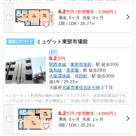
勤通学に便利です。 ■□■□■□■□■□■□■□...
6.2
万
円
(管理費等：3,000円 )
0ヶ月
0ヶ月
敷金
礼金
1階 / 1DK / 26.77㎡
ミュゲット東部市場前
賃貸 | アパート
敷0
6.2
万円
関西本線
「
東部市場前
」駅 徒歩10分
阪和線
「
美章園
」駅 徒歩29分
大阪環状線
「
寺田町
」駅 徒歩30分
築1年 / 25.23㎡
大阪府
大阪市東住吉区
今林
２丁目
インターネット利用料が無料の物件！1フロア3戸で、全室角部屋設計です。
システムキッチンや追い焚き機能など、設備が充実！東部市場前駅が徒歩圏
内で、天王寺駅まで1駅アクセスです...
6.2
万
円
(管理費等：4,000円 )
0ヶ月
1ヶ月
敷金
礼金
3階 / 1DK / 25.23㎡