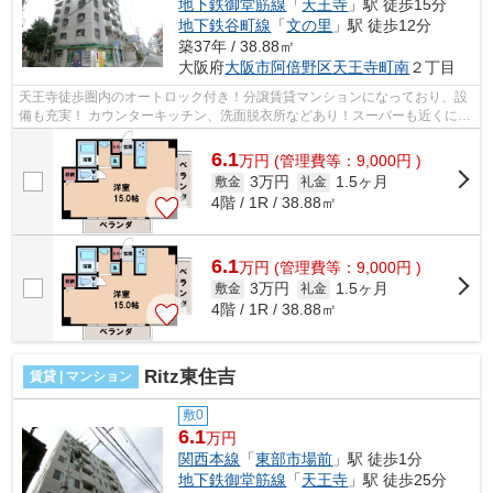
地下鉄御堂筋線
「
天王寺
」駅 徒歩15分
地下鉄谷町線
「
文の里
」駅 徒歩12分
築37年 / 38.88㎡
大阪府
大阪市阿倍野区
天王寺町南
２丁目
天王寺徒歩圏内のオートロック付き！分譲賃貸マンションになっており、設
備も充実！ カウンターキッチン、洗面脱衣所などあり！スーパーも近くにあ
ります。 ■□■□■□■□■□■□■□■□■□■□■□■...
6.1
万
円
(管理費等：9,000円 )
3万円
1.5ヶ月
敷金
礼金
4階 / 1R / 38.88㎡
6.1
万
円
(管理費等：9,000円 )
3万円
1.5ヶ月
敷金
礼金
4階 / 1R / 38.88㎡
Ritz東住吉
賃貸 | マンション
敷0
6.1
万円
関西本線
「
東部市場前
」駅 徒歩1分
地下鉄御堂筋線
「
天王寺
」駅 徒歩25分