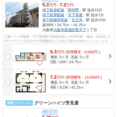
5.3
7.2
万円～
万円
地下鉄谷町線
「
阿倍野
」駅 徒歩15分
地下鉄堺筋線
「
天下茶屋
」駅 徒歩7分
地下鉄御堂筋線
「
天王寺
」駅 徒歩23分
築38年 / 24.75㎡～41.25㎡
大阪府
大阪市西成区
聖天下
１丁目
大阪メトロ堺筋線・天下茶屋駅や南海本線など利用可能！ 敷金・礼金共に0
円でエアコン付きなので初期費用なども抑える事が出来るマンションとなっ
てます。 ■□■□■□■□■□■□■□■□■□■□■□■□...
5.3
万
円
(管理費等：9,000円 )
0ヶ月
0ヶ月
敷金
礼金
2階 / 1DK / 24.75㎡
7.2
万
円
(管理費等：10,000円 )
0ヶ月
0ヶ月
敷金
礼金
4階 / 2LDK / 41.25㎡
グリーンハイツ芳見屋
賃貸 | マンション
敷0
礼0