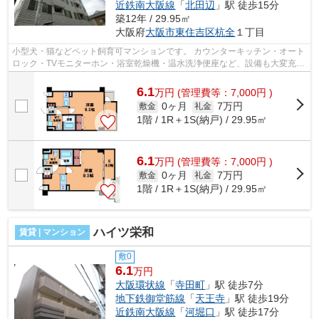
近鉄南大阪線
「
北田辺
」駅 徒歩15分
築12年 / 29.95㎡
大阪府
大阪市東住吉区
杭全
１丁目
小型犬・猫などペット飼育可マンションです。 カウンターキッチン・オート
ロック・TVモニターホン・浴室乾燥機・温水洗浄便座など、設備も大変充実
しております。バイク置場あり！ ■...
6.1
万
円
(管理費等：7,000円 )
0ヶ月
7万円
敷金
礼金
1階 / 1R＋1S(納戸) / 29.95㎡
6.1
万
円
(管理費等：7,000円 )
0ヶ月
7万円
敷金
礼金
1階 / 1R＋1S(納戸) / 29.95㎡
ハイツ栄和
賃貸 | マンション
敷0
6.1
万円
大阪環状線
「
寺田町
」駅 徒歩7分
地下鉄御堂筋線
「
天王寺
」駅 徒歩19分
近鉄南大阪線
「
河堀口
」駅 徒歩17分