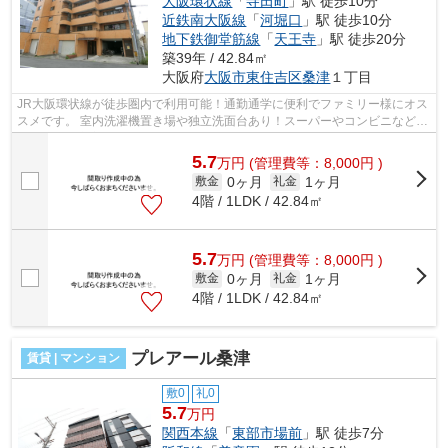
大阪環状線
「
寺田町
」駅 徒歩10分
近鉄南大阪線
「
河堀口
」駅 徒歩10分
地下鉄御堂筋線
「
天王寺
」駅 徒歩20分
築39年 / 42.84㎡
大阪府
大阪市東住吉区
桑津
１丁目
JR大阪環状線が徒歩圏内で利用可能！通勤通学に便利でファミリー様にオス
スメです。 室内洗濯機置き場や独立洗面台あり！スーパーやコンビニなど、
周辺施設も充実です。 天王寺駅ま...
5.7
万
円
(管理費等：8,000円 )
0ヶ月
1ヶ月
敷金
礼金
4階 / 1LDK / 42.84㎡
5.7
万
円
(管理費等：8,000円 )
0ヶ月
1ヶ月
敷金
礼金
4階 / 1LDK / 42.84㎡
プレアール桑津
賃貸 | マンション
敷0
礼0
5.7
万円
関西本線
「
東部市場前
」駅 徒歩7分