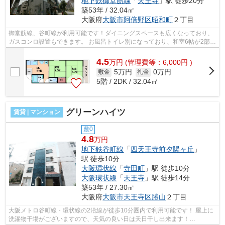
地下鉄御堂筋線
「
天王寺
」駅 徒歩20分
築53年 / 32.04㎡
大阪府
大阪市阿倍野区
昭和町
２丁目
御堂筋線、谷町線が利用可能です！ダイニングスペースも広くなっており、
ガスコンロ設置もできます。 お風呂トイレ別になっており、和室6帖が2部屋
もあります！苗代小学校区にもなっ...
4.5
万
円
(管理費等：6,000円 )
5万円
0万円
敷金
礼金
5階 / 2DK / 32.04㎡
グリーンハイツ
賃貸 | マンション
敷0
4.8
万円
地下鉄谷町線
「
四天王寺前夕陽ヶ丘
」
駅 徒歩10分
大阪環状線
「
寺田町
」駅 徒歩10分
大阪環状線
「
天王寺
」駅 徒歩14分
築53年 / 27.30㎡
大阪府
大阪市天王寺区
勝山
２丁目
大阪メトロ谷町線・環状線の2沿線が徒歩10分圏内で利用可能です！ 屋上に
洗濯物干場がございますので、天気の良い日は天日干し出来ます！