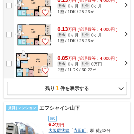
万
円
(管理費等：4,000円 )
0ヶ月
0ヶ月
敷金
礼金
1階 / 1DK / 25.23㎡
6.13
万
円
(管理費等：4,000円 )
0ヶ月
0ヶ月
敷金
礼金
1階 / 1DK / 25.23㎡
6.85
万
円
(管理費等：4,000円 )
0ヶ月
0万円
敷金
礼金
2階 / 1LDK / 30.22㎡
1
残り
件を表示する
エフシャイン山下
賃貸 | マンション
敷0
6.2
万円
大阪環状線
「
寺田町
」駅 徒歩2分