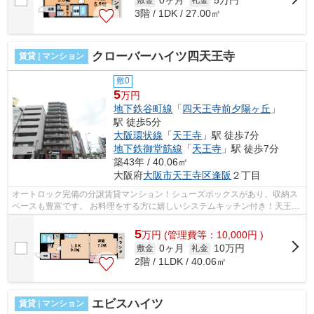
0ヶ月
5万円
3階 / 1DK / 27.00㎡
クローバーハイツ四天王寺
賃貸 | マンション
敷0
5
万円
地下鉄谷町線
「
四天王寺前夕陽ヶ丘
」
駅 徒歩5分
大阪環状線
「
天王寺
」駅 徒歩7分
地下鉄御堂筋線
「
天王寺
」駅 徒歩7分
築43年 / 40.06㎡
大阪府
大阪市天王寺区
逢阪
２丁目
オートロック完備の分譲賃貸マンション！シューズボックスがあり、収納ス
ペースも豊富です。 お料理をする方に嬉しいシステムキッチン付き！天王寺
駅にも徒歩圏内で、買い物に便利な...
5
万
円
(管理費等：10,000円 )
0ヶ月
10万円
敷金
礼金
2階 / 1LDK / 40.06㎡
エビスハイツ
賃貸 | マンション