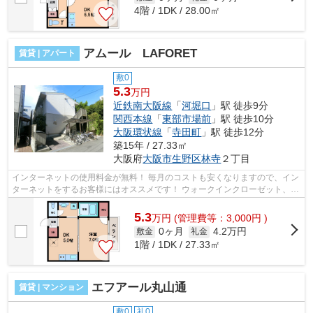
4階 / 1DK / 28.00㎡
アムール LAFORET
賃貸 | アパート
敷0
5.3
万円
近鉄南大阪線
「
河堀口
」駅 徒歩9分
関西本線
「
東部市場前
」駅 徒歩10分
大阪環状線
「
寺田町
」駅 徒歩12分
築15年 / 27.33㎡
大阪府
大阪市生野区
林寺
２丁目
インターネットの使用料金が無料！ 毎月のコストも安くなりますので、イン
ターネットをするお客様にはオススメです！ ウォークインクローゼット、宅
配ボックス、浴室乾燥機等の人気の...
5.3
万
円
(管理費等：3,000円 )
0ヶ月
4.2万円
敷金
礼金
1階 / 1DK / 27.33㎡
エフアール丸山通
賃貸 | マンション
敷0
礼0