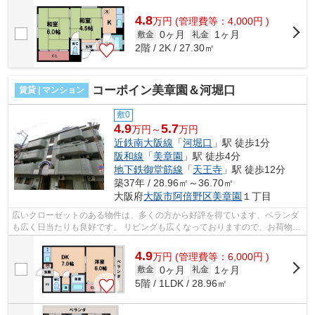
■□■□■□■□■□■□■□■□■□■□■□■□■□■□■□■□■□■□■□■□...
4.8
万
円
(管理費等：4,000円 )
0ヶ月
1ヶ月
敷金
礼金
2階 / 2K / 27.30㎡
コーポイン美章園＆河堀口
賃貸 | マンション
敷0
4.9
5.7
万円～
万円
近鉄南大阪線
「
河堀口
」駅 徒歩1分
阪和線
「
美章園
」駅 徒歩4分
地下鉄御堂筋線
「
天王寺
」駅 徒歩12分
築37年 / 28.96㎡～36.70㎡
大阪府
大阪市阿倍野区
美章園
１丁目
広いクローゼットのある物件は、多くの方から好評を得ています、ベランダ
も広く日当たりも良好です。 リビングも広くなっておりますので、お荷物の
多いお客様やゆったり暮らしたいお...
4.9
万
円
(管理費等：6,000円 )
0ヶ月
1ヶ月
敷金
礼金
5階 / 1LDK / 28.96㎡