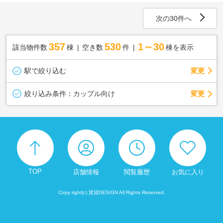
次の30件へ
357
530
1～30
該当物件数
棟
空き数
件
棟を表示
駅で絞り込む
変更
変更
絞り込み条件：
カップル向け
TOP
店舗情報
閲覧履歴
お気に入り
Copy right(c) 賃貸DESIGN All Rights Reserved.