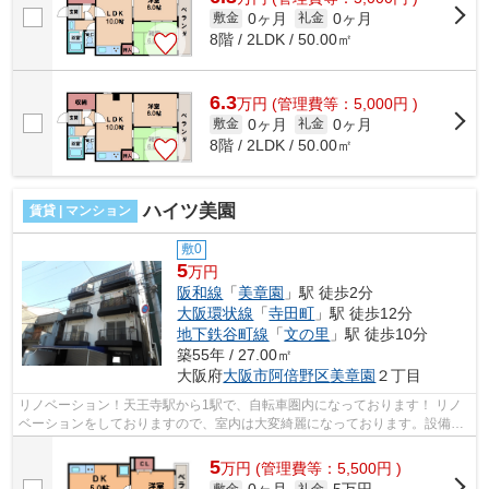
0ヶ月
0ヶ月
敷金
礼金
8階 / 2LDK / 50.00㎡
6.3
万
円
(管理費等：5,000円 )
0ヶ月
0ヶ月
敷金
礼金
8階 / 2LDK / 50.00㎡
ハイツ美園
賃貸 | マンション
敷0
5
万円
阪和線
「
美章園
」駅 徒歩2分
大阪環状線
「
寺田町
」駅 徒歩12分
地下鉄谷町線
「
文の里
」駅 徒歩10分
築55年 / 27.00㎡
大阪府
大阪市阿倍野区
美章園
２丁目
リノベーション！天王寺駅から1駅で、自転車圏内になっております！ リノ
ベーションをしておりますので、室内は大変綺麗になっております。設備は
全て新品ですよ！ ■□■□■□■□■□■□■□■□...
5
万
円
(管理費等：5,500円 )
敷金
礼金