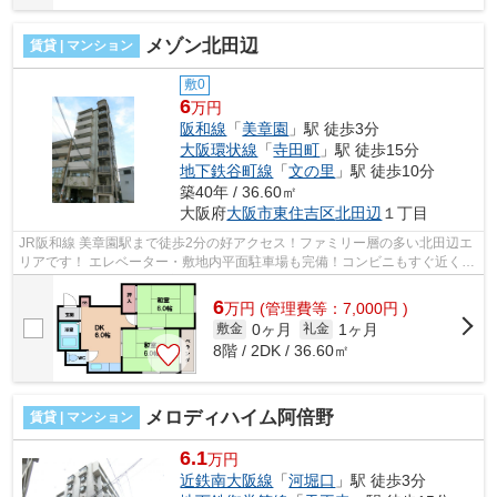
メゾン北田辺
賃貸 | マンション
敷0
6
万円
阪和線
「
美章園
」駅 徒歩3分
大阪環状線
「
寺田町
」駅 徒歩15分
地下鉄谷町線
「
文の里
」駅 徒歩10分
築40年 / 36.60㎡
大阪府
大阪市東住吉区
北田辺
１丁目
JR阪和線 美章園駅まで徒歩2分の好アクセス！ファミリー層の多い北田辺エ
リアです！ エレベーター・敷地内平面駐車場も完備！コンビニもすぐ近くに
ありとても住みやすい環境です！ ■...
6
万
円
(管理費等：7,000円 )
0ヶ月
1ヶ月
敷金
礼金
8階 / 2DK / 36.60㎡
メロディハイム阿倍野
賃貸 | マンション
6.1
万円
近鉄南大阪線
「
河堀口
」駅 徒歩3分