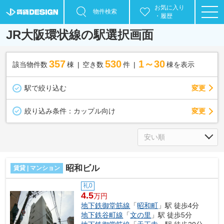
お気に入り
物件検索
・履歴
JR大阪環状線の駅選択画面
357
530
1～30
該当物件数
棟
空き数
件
棟を表示
駅で絞り込む
変更
変更
絞り込み条件：
カップル向け
昭和ビル
賃貸 | マンション
礼0
4.5
万円
地下鉄御堂筋線
「
昭和町
」駅 徒歩4分
地下鉄谷町線
「
文の里
」駅 徒歩5分