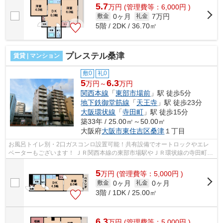
5.7
万
円
(管理費等：6,000円 )
0ヶ月
7万円
敷金
礼金
5階 / 2DK / 36.70㎡
プレステル桑津
賃貸 | マンション
敷0
礼0
5
6.3
万円～
万円
関西本線
「
東部市場前
」駅 徒歩5分
地下鉄御堂筋線
「
天王寺
」駅 徒歩23分
大阪環状線
「
寺田町
」駅 徒歩15分
築33年 / 25.00㎡～50.00㎡
大阪府
大阪市東住吉区
桑津
１丁目
お風呂トイレ別・2口ガスコンロ設置可能！共有設備でオートロックやエレ
ベーターもございます！ ＪＲ関西本線の東部市場駅やＪＲ環状線の寺田町駅
も徒歩圏内で利用可能！天王寺駅まで...
5
万
円
(管理費等：5,000円 )
0ヶ月
0ヶ月
敷金
礼金
3階 / 1DK / 25.00㎡
6.3
万
円
(管理費等：5,000円 )