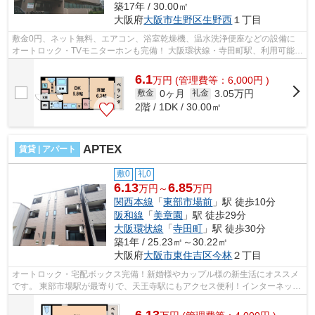
築17年 / 30.00㎡
大阪府
大阪市生野区
生野西
１丁目
敷金0円、ネット無料、エアコン、浴室乾燥機、温水洗浄便座などの設備に
オートロック・TVモニターホンも完備！ 大阪環状線・寺田町駅、利用可能！
大阪メトロ御堂筋線・天王寺駅も自転...
6.1
万
円
(管理費等：6,000円 )
0ヶ月
3.05万円
敷金
礼金
2階 / 1DK / 30.00㎡
APTEX
賃貸 | アパート
敷0
礼0
6.13
6.85
万円～
万円
関西本線
「
東部市場前
」駅 徒歩10分
阪和線
「
美章園
」駅 徒歩29分
大阪環状線
「
寺田町
」駅 徒歩30分
築1年 / 25.23㎡～30.22㎡
大阪府
大阪市東住吉区
今林
２丁目
オートロック・宅配ボックス完備！新婚様やカップル様の新生活にオススメ
です。 東部市場駅が最寄りで、天王寺駅にもアクセス便利！インターネット
無料で、月々の出費を抑えられます...
6.13