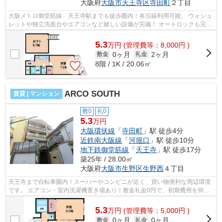
大阪府
大阪市天王寺区
寺田町
２丁目
大阪メトロ御堂筋線 天王寺駅までも徒歩圏内！各沿線利用可能。 ウォシュ
レットや独立洗面台やエアコンなど嬉しい設備が完備！ オートロックも完備
しておりますのでセキュリティー面...
5.3
万
円
(管理費等：8,000円 )
0ヶ月
2ヶ月
敷金
礼金
8階 / 1K / 20.06㎡
ARCO SOUTH
賃貸 | マンション
敷0
礼0
5.3
万円
大阪環状線
「
寺田町
」駅 徒歩4分
近鉄南大阪線
「
河堀口
」駅 徒歩10分
地下鉄御堂筋線
「
天王寺
」駅 徒歩17分
築25年 / 28.00㎡
大阪府
大阪市生野区
生野西
４丁目
天王寺まで自転車圏内！スーパーやコンビニが近く、買い物便利な周辺環境
です。 エアコン・室内洗濯機置き場あり！敷金礼金0円で、初期費用を抑え
たい方にオススメのマンションです。...
5.3
万
円
(管理費等：5,000円 )
0ヶ月
0ヶ月
敷金
礼金