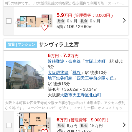
0円の物件です。 JR大阪環状線の桃谷駅が徒歩圏内で利用可能！スーパーが
近く、初めての一人暮らしにもオスス...
5.9
万
円
(管理費等：8,000円 )
0ヶ月
0ヶ月
敷金
礼金
5階 / 1DK / 29.60㎡
サンヴィラ上之宮
賃貸 | マンション
6
7.2
万円～
万円
近鉄難波・奈良線
「
大阪上本町
」駅 徒歩
8分
大阪環状線
「
桃谷
」駅 徒歩10分
地下鉄谷町線
「
四天王寺前夕陽ヶ丘
」
駅 徒歩13分
築40年 / 35.62㎡～38.34㎡
大阪府
大阪市天王寺区
北山町
大阪上本町駅や四天王寺前夕陽ケ丘駅が徒歩圏内！通勤通学にアクセス便利
な立地です。 スーパーやコンビニが近く、ファミリー様にオススメ！キッチ
ンに窓があり、しっかりと換気が出...
6
万
円
(管理費等：5,000円 )
6万円
15万円
敷金
礼金
2階 / 2DK / 35.62㎡