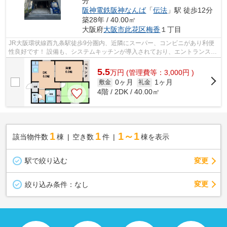
分
阪神電鉄阪神なんば
「
伝法
」駅 徒歩12分
築28年 / 40.00㎡
大阪府
大阪市此花区
梅香
１丁目
JR大阪環状線西九条駅徒歩9分圏内、近隣にスーパー、コンビニがあり利便
性良好です！ 設備も、システムキッチンが導入されており、エントランスに
は防犯カメラもございます。 ■□■□■□...
5.5
万
円
(管理費等：3,000円 )
0ヶ月
1ヶ月
敷金
礼金
4階 / 2DK / 40.00㎡
1
1
1～1
該当物件数
棟
空き数
件
棟を表示
駅で絞り込む
変更
変更
絞り込み条件：
なし