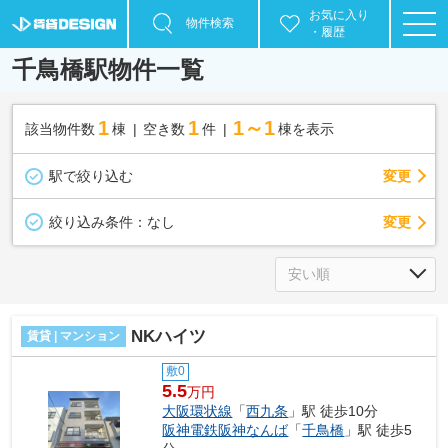
お気に入り
物件検索
・履歴
千鳥橋駅物件一覧
1
1
1～1
該当物件数
棟
空き数
件
棟を表示
駅で絞り込む
変更
変更
絞り込み条件：
なし
NKハイツ
賃貸 | マンション
敷0
5.5
万円
大阪環状線
「
西九条
」駅 徒歩10分
阪神電鉄阪神なんば
「
千鳥橋
」駅 徒歩5