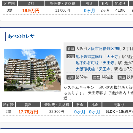
所在階
賃料
管理費・共益費
敷金
礼金
間取り
16.9
万円
0ヶ月
3階
11,000円
2ヶ月
4LDK
あべのセレサ
大阪府
大阪市阿倍野区
旭町
２丁
住所
交通
地下鉄御堂筋線
「
天王寺
」駅 徒
地下鉄谷町線
「
天王寺
」駅 徒歩
大阪環状線
「
天王寺
」駅 徒歩7分
築32年
14階建
鉄
築年
階数
構造
システムキッチン、追い炊き機能あり設
もあります。 天王寺駅まで徒歩圏内！
近...
所在階
賃料
管理費・共益費
敷金
礼金
間取り
17.78
万円
0ヶ月
0ヶ月
2階
22,300円
5LDK＋1S(納戸)