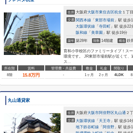
大阪府
大阪市東住吉区
杭全
１丁
住所
交通
関西本線
「
東部市場前
」駅 徒歩
大阪環状線
「
寺田町
」駅 徒歩22
阪和線
「
美章園
」駅 徒歩19分
築28年
14階建
鉄
築年
階数
構造
育和小学校区のファミリータイプ！スー
環境です。 JR東部市場前駅が近くて
ス...
所在階
賃料
管理費・共益費
敷金
礼金
間取り
15.8
万円
8階
-
1ヶ月
2ヶ月
4LDK
8
丸山通貸家
大阪府
大阪市阿倍野区
丸山通
２
住所
交通
大阪環状線
「
天王寺
」駅 徒歩14
地下鉄谷町線
「
阿倍野
」駅 徒歩1