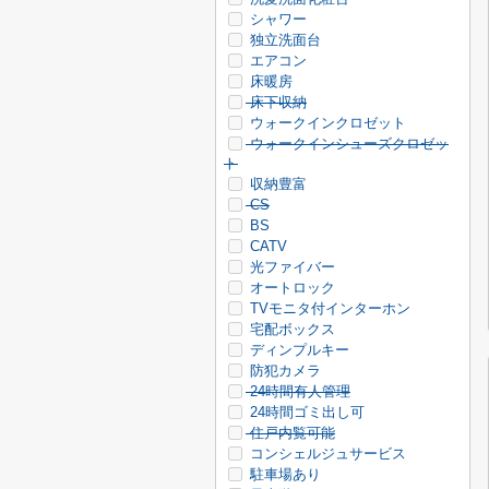
シャワー
独立洗面台
エアコン
床暖房
床下収納
ウォークインクロゼット
ウォークインシューズクロゼッ
ト
収納豊富
CS
BS
CATV
光ファイバー
オートロック
TVモニタ付インターホン
宅配ボックス
ディンプルキー
防犯カメラ
24時間有人管理
24時間ゴミ出し可
住戸内覧可能
コンシェルジュサービス
駐車場あり