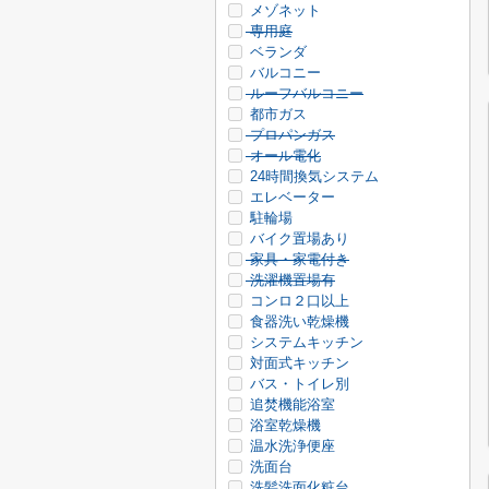
メゾネット
専用庭
ベランダ
バルコニー
ルーフバルコニー
都市ガス
プロパンガス
オール電化
24時間換気システム
エレベーター
駐輪場
バイク置場あり
家具・家電付き
洗濯機置場有
コンロ２口以上
食器洗い乾燥機
システムキッチン
対面式キッチン
バス・トイレ別
追焚機能浴室
浴室乾燥機
温水洗浄便座
洗面台
洗髪洗面化粧台