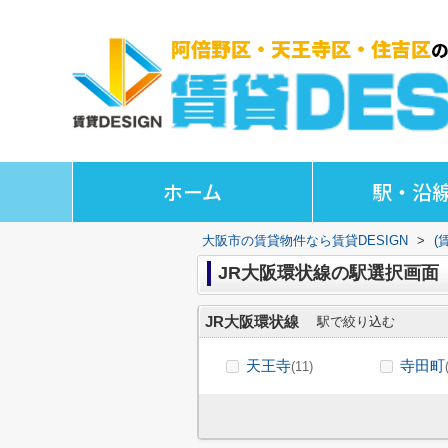
ホーム
駅・沿
大阪市の賃貸物件なら賃貸DESIGN
>
(
JR大阪環状線の駅選択画面
JR大阪環状線
駅で絞り込む
天王寺
寺田町
(11)