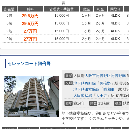
育...
所在階
賃料
管理費・共益費
敷金
礼金
間取り
29.5
万円
6階
15,000円
1ヶ月
2ヶ月
4LDK
8
29.5
万円
6階
15,000円
1ヶ月
2ヶ月
4LDK
8
27
万円
9階
15,000円
1ヶ月
2ヶ月
4LDK
8
27
万円
9階
15,000円
2ヶ月
2ヶ月
4LDK
8
セレッソコート阿倍野
大阪府
大阪市阿倍野区
阿倍野筋
住所
交通
地下鉄谷町線
「
阿倍野
」駅 徒歩
地下鉄御堂筋線
「
昭和町
」駅 徒
大阪環状線
「
天王寺
」駅 徒歩12
築24年
13階建
鉄
築年
階数
構造
地下鉄御堂筋線や、谷町線などが利用で
小学校区です！ システムキッチンや、
の...