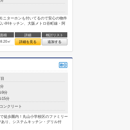
5分
Vモニターホンも付いてるので安心の物件
広いIHキッチン、大阪メトロ谷町線・阿
面積
詳細
検討リスト
08.20㎡
詳細を見る
追加する
丁目
7分
歩9分
歩15分
コンクリート
で徒歩圏内！丸山小学校区のファミリー
があり、システムキッチン・グリル付