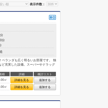
表示件数：
目
8分
0分
分
造
！ベランダも広く明るいお部屋です。 独
など充実した設備。スーパーやドラッグ
面積
詳細
検討リスト
0.00㎡
詳細を見る
追加する
0.00㎡
詳細を見る
追加する