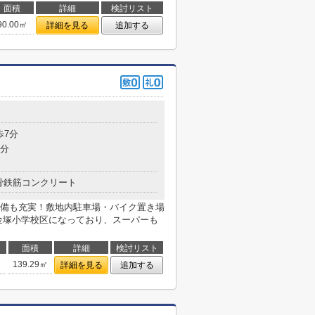
面積
詳細
検討リスト
90.00㎡
詳細を見る
追加する
目
歩7分
7分
骨鉄筋コンクリート
備も充実！敷地内駐車場・バイク置き場
金塚小学校区になっており、スーパーも
面積
詳細
検討リスト
139.29㎡
詳細を見る
追加する