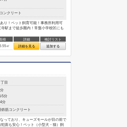
コンクリート
あり！ペット飼育可能！事務所利用可
王寺駅まで徒歩圏内！常盤小学校区にも
面積
詳細
検討リスト
6.55㎡
詳細を見る
追加する
２丁目
1分
歩5分
4分
骨鉄筋コンクリート
なっており、キューズモールが目の前で
防犯面も安心！ペット（小型犬・猫）飼