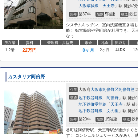
大阪環状線
「
天王寺
」駅 徒歩7分
築37年
5階建
鉄筋
築年
階数
構造
システムキッチン、室内洗濯機置き場も
能！ 御堂筋線や谷町線が利用でき、天
なっ...
所在階
賃料
管理費・共益費
敷金
礼金
間取り
22
万円
0ヶ月
1-2階
-
2ヶ月
4LDK
12
カスタリア阿倍野
大阪府
大阪市阿倍野区
阿倍野筋
住所
交通
地下鉄谷町線
「
阿倍野
」駅 徒歩
地下鉄御堂筋線
「
天王寺
」駅 徒
地下鉄谷町線
「
文の里
」駅 徒歩1
築20年
15階建
鉄
築年
階数
構造
谷町線阿倍野駅、天王寺駅が徒歩すぐと
す！ コンシェルジュサービスがあり、