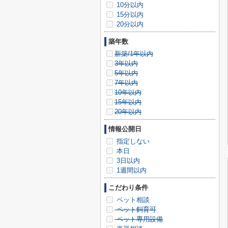
10分以内
15分以内
20分以内
築年数
新築/1年以内
3年以内
5年以内
7年以内
10年以内
15年以内
20年以内
情報公開日
指定しない
本日
3日以内
1週間以内
こだわり条件
ペット相談
ペット飼育可
ペット専用設備