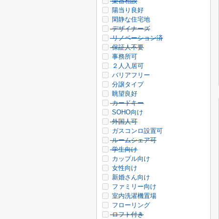
楽器相談
陽当り良好
閑静な住宅地
デザイナーズ
リノベーション済
保証人不要
事務所可
２人入居可
バリアフリー
分譲タイプ
眺望良好
カードキー
SOHO向け
外国人可
ガスコンロ設置可
ルームシェア可
学生向け
カップル向け
女性向け
新婚さん向け
ファミリー向け
室内洗濯機置場
フローリング
ロフト付き