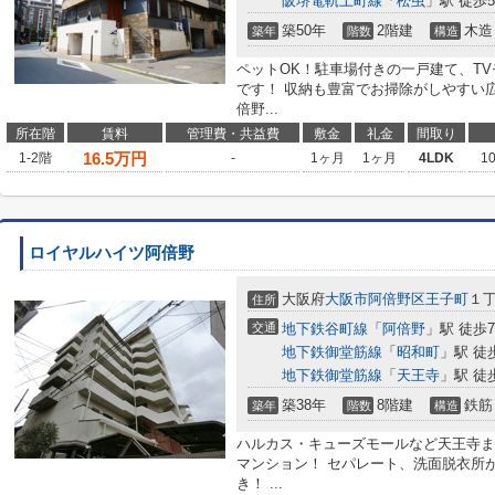
阪堺電軌上町線
「
松虫
」駅 徒歩
築50年
2階建
木造
築年
階数
構造
ペットOK！駐車場付きの一戸建て、T
です！ 収納も豊富でお掃除がしやすい
倍野...
所在階
賃料
管理費・共益費
敷金
礼金
間取り
16.5
万円
1-2階
-
1ヶ月
1ヶ月
4LDK
1
ロイヤルハイツ阿倍野
大阪府
大阪市阿倍野区
王子町
１
住所
交通
地下鉄谷町線
「
阿倍野
」駅 徒歩
地下鉄御堂筋線
「
昭和町
」駅 徒
地下鉄御堂筋線
「
天王寺
」駅 徒
築38年
8階建
鉄筋
築年
階数
構造
ハルカス・キューズモールなど天王寺ま
マンション！ セパレート、洗面脱衣所
き！ ...