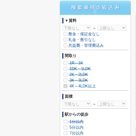
▼賃料
～
敷金・保証金なし
礼金・敷引なし
共益費・管理費込み
間取り
1R～1K
1DK～1LDK
2K～2LDK
3K～3LDK
4K～4LDK以上
面積
～
駅からの徒歩
1分以内
5分以内
7分以内