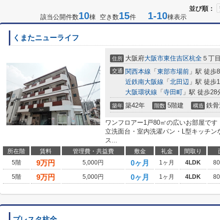
並び順：
10
15
1-10
該当公開件数
棟 空き数
件
棟表示
くまたニューライフ
大阪府
大阪市東住吉区
杭全
５丁
住所
交通
関西本線
「
東部市場前
」駅 徒歩
近鉄南大阪線
「
北田辺
」駅 徒歩1
大阪環状線
「
寺田町
」駅 徒歩28
築42年
5階建
鉄骨
築年
階数
構造
ワンフロアー1戸80㎡の広いお部屋です
立洗面台・室内洗濯パン・L型キッチン
ス...
所在階
賃料
管理費・共益費
敷金
礼金
間取り
9
万円
0ヶ月
5階
5,000円
1ヶ月
4LDK
8
9
万円
0ヶ月
5階
5,000円
1ヶ月
4LDK
8
プレスタ杭全