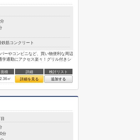
目
1分
分
骨鉄筋コンクリート
パーやコンビニなど、買い物便利な周辺
、通学通勤にアクセス楽々！グリル付きシ
面積
詳細
検討リスト
2.36㎡
詳細を見る
追加する
丁目
分
0分