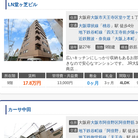
LN堂ヶ芝ビル
大阪府
大阪市天王寺区
堂ケ芝
１
住所
交通
大阪環状線
「
桃谷
」駅 徒歩4分
地下鉄谷町線
「
四天王寺前夕陽
近鉄難波・奈良線
「
大阪上本町
」
築27年
9階建
鉄筋
築年
階数
構造
広いキッチンにしっかり収納もあるお部
きなので安心なマンションです。 JR
商店...
所在階
賃料
管理費・共益費
敷金
礼金
間取り
17.8
万円
0ヶ月
9階
13,000円
3ヶ月
4LDK
カーサ中田
大阪府
大阪市阿倍野区
阿倍野筋
住所
交通
地下鉄谷町線
「
阿倍野
」駅 徒歩
地下鉄御堂筋線
「
天王寺
」駅 徒