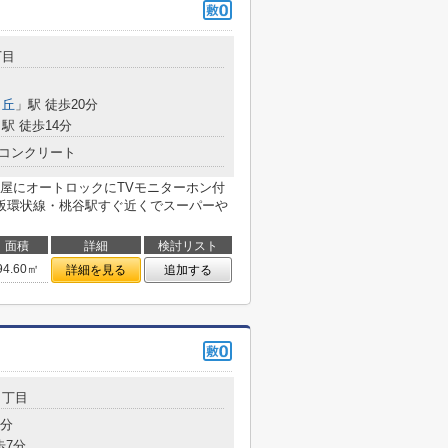
丁目
ヶ丘
」駅 徒歩20分
駅 徒歩14分
コンクリート
屋にオートロックにTVモニターホン付
大阪環状線・桃谷駅すぐ近くでスーパーや
面積
詳細
検討リスト
94.60㎡
詳細を見る
追加する
３丁目
1分
歩7分