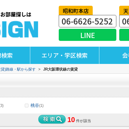
昭和町本店
天
06-6626-5252
0
LINE
線検索
エリア・学区検索
会
賃貸)路線・駅から探す
>
JR大阪環状線の賃貸
桃谷
(3)
(1)
10
件が該当