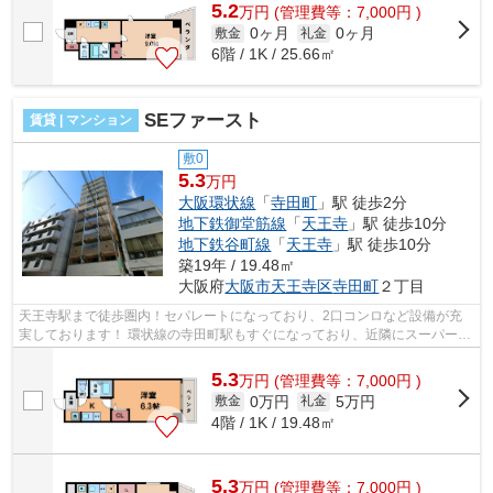
5.2
万
円
(管理費等：7,000円 )
0ヶ月
0ヶ月
敷金
礼金
6階 / 1K / 25.66㎡
SEファースト
賃貸 | マンション
敷0
5.3
万円
大阪環状線
「
寺田町
」駅 徒歩2分
地下鉄御堂筋線
「
天王寺
」駅 徒歩10分
地下鉄谷町線
「
天王寺
」駅 徒歩10分
築19年 / 19.48㎡
大阪府
大阪市天王寺区
寺田町
２丁目
天王寺駅まで徒歩圏内！セパレートになっており、2口コンロなど設備が充
実しております！ 環状線の寺田町駅もすぐになっており、近隣にスーパーな
ど住みやすい環境になっております。...
5.3
万
円
(管理費等：7,000円 )
0万円
5万円
敷金
礼金
4階 / 1K / 19.48㎡
5.3
万
円
(管理費等：7,000円 )