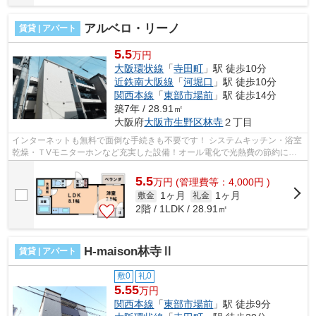
アルベロ・リーノ
賃貸 | アパート
5.5
万円
大阪環状線
「
寺田町
」駅 徒歩10分
近鉄南大阪線
「
河堀口
」駅 徒歩10分
関西本線
「
東部市場前
」駅 徒歩14分
築7年 / 28.91㎡
大阪府
大阪市生野区
林寺
２丁目
インターネットも無料で面倒な手続きも不要です！ システムキッチン・浴室
乾燥・ＴVモニターホンなど充実した設備！オール電化で光熱費の節約に！
■□■□■□■□■□■□■□■□■□■□■□■□■□■□■□■□■...
5.5
万
円
(管理費等：4,000円 )
1ヶ月
1ヶ月
敷金
礼金
2階 / 1LDK / 28.91㎡
H-maison林寺Ⅱ
賃貸 | アパート
敷0
礼0
5.55
万円
関西本線
「
東部市場前
」駅 徒歩9分