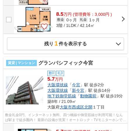
8.5
万
円
(管理費等：3,000円 )
0ヶ月
1ヶ月
敷金
礼金
3階 / 1LDK / 42.14㎡
1
残り
件を表示する
グランパシフィック今宮
賃貸 | マンション
敷0
礼0
5.7
万円
大阪環状線
「
今宮
」駅 徒歩2分
大阪環状線
「
新今宮
」駅 徒歩14分
地下鉄御堂筋線
「
動物園前
」駅 徒歩19分
築8年 / 21.09㎡
大阪府
大阪市西成区
北開
１丁目
敷金礼金0円、インターネット無料、四つ橋線や御堂筋線が利用可能！なん
ば駅まで徒歩圏内！ 最新の設備が充実！オートロック・TVモニターホンで女
性の方も安心ですね。 ■□■□■□■□■□■□...