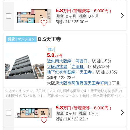
辺環境！インターネットが回線工事不要...
5.8
万
円
(管理費等：6,000円 )
0ヶ月
0ヶ月
敷金
礼金
5階 / 1K / 25.00㎡
B.S天王寺
賃貸 | マンション
敷0
5.8
万円
近鉄南大阪線
「
河堀口
」駅 徒歩5分
大阪環状線
「
寺田町
」駅 徒歩12分
地下鉄御堂筋線
「
天王寺
」駅 徒歩15分
築9年 / 23.22㎡
大阪府
大阪市阿倍野区
天王寺町南
３丁目
システムキッチン、2口IHコンロでお掃除も簡単です！天王寺駅も徒歩圏内
で利便性の良い立地です。 宅配ボックス・ネット無料・温水洗浄便座・浴室
乾燥機・TVモニターホンなどなど嬉し...
5.8
万
円
(管理費等：8,000円 )
0ヶ月
1ヶ月
敷金
礼金
2階 / 1K / 23.22㎡