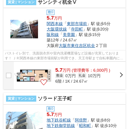
サンシティ杭全Ⅴ
賃貸 | マンション
敷0
5.7
万円
関西本線
「
東部市場前
」駅 徒歩5分
大阪環状線
「
寺田町
」駅 徒歩20分
阪和線
「
美章園
」駅 徒歩15分
築12年 / 24.67㎡
大阪府
大阪市東住吉区
杭全
２丁目
バストイレ別で、洗面脱衣所や室内洗濯機置場など設備が充実しておりま
す！ ＪＲ関西本線の東部市場前駅が利用でき、天王寺駅まで自転車圏内にな
っております。 ■□■□■□■□■□■□■□■□■□■...
5.7
万
円
(管理費等：6,000円 )
0万円
10万円
敷金
礼金
6階 / 1K / 24.67㎡
ソラード王子町
賃貸 | マンション
敷0
5.7
万円
地下鉄谷町線
「
阿倍野
」駅 徒歩8分
地下鉄御堂筋線
「
昭和町
」駅 徒歩10分