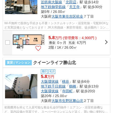
近鉄南大阪線
「
北田辺
」駅 徒歩14分
地下鉄御堂筋線
「
天王寺
」駅 徒歩30分
築5年 / 26.00㎡
大阪府
大阪市東住吉区
杭全
７丁目
Wi-Fi無料で面倒な手続きも不要！システムキッチン・浴室乾燥・宅配BOXな
ど充実設備となっております！ JR大和路線・東部市場前、徒歩圏内！コンビ
ニ・スーパーなど近く徒歩圏内です...
5.8
万
円
(管理費等：4,900円 )
0ヶ月
6万円
敷金
礼金
2階 / 1K / 26.00㎡
クイーンライフ勝山北
賃貸 | マンション
敷0
礼0
5.8
万円
大阪環状線
「
桃谷
」駅 徒歩6分
地下鉄千日前線
「
鶴橋
」駅 徒歩13分
大阪環状線
「
寺田町
」駅 徒歩20分
築20年 / 25.00㎡
大阪府
大阪市生野区
勝山北
２丁目
初期費用を抑えて入居可能な敷金礼金0円物件！エアコン・浴室乾燥機な
ど、室内設備が充実です。 スーパーやコンビニなど近く、買い物に便利な周