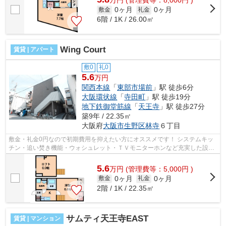
万
円
(管理費等：8,000円 )
0ヶ月
0ヶ月
敷金
礼金
6階 / 1K / 26.00㎡
Wing Court
賃貸 | アパート
敷0
礼0
5.6
万円
関西本線
「
東部市場前
」駅 徒歩6分
大阪環状線
「
寺田町
」駅 徒歩19分
地下鉄御堂筋線
「
天王寺
」駅 徒歩27分
築9年 / 22.35㎡
大阪府
大阪市生野区
林寺
６丁目
敷金・礼金0円なので初期費用を抑えたい方にオススメです！ システムキッ
チン・追い焚き機能・ウォシュレット・ＴＶモニターホンなど充実した設
備！インターネットも無料でご利用いた...
5.6
万
円
(管理費等：5,000円 )
0ヶ月
0ヶ月
敷金
礼金
2階 / 1K / 22.35㎡
サムティ天王寺EAST
賃貸 | マンション