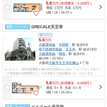
5.6
万
円
(管理費等：5,200円 )
1万円
5万円
敷金
礼金
1階 / 1K / 26.07㎡
GRECALE天王寺
賃貸 | マンション
敷0
礼0
5.6
万円
大阪環状線
「
寺田町
」駅 徒歩6分
地下鉄御堂筋線
「
天王寺
」駅 徒歩18分
大阪環状線
「
桃谷
」駅 徒歩6分
築19年 / 26.00㎡
大阪府
大阪市天王寺区
勝山
４丁目
セパレート、室内洗濯機置き場や独立洗面台などあり！オートロックあり！
ＪＲ環状線の寺田町駅すぐ！天王寺駅まで徒歩圏内になっております。
■□■□■□■□■□■□■□■□■□■□■□■□■□■□■□■□■□■...
5.6
万
円
(管理費等：8,000円 )
0ヶ月
0ヶ月
敷金
礼金
5階 / 1K / 26.00㎡
ベルエール天王寺
賃貸 | マンション