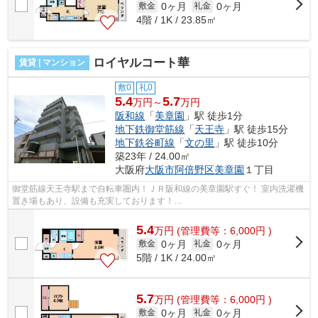
0ヶ月
0ヶ月
敷金
礼金
4階 / 1K / 23.85㎡
ロイヤルコート華
賃貸 | マンション
敷0
礼0
5.4
5.7
万円～
万円
阪和線
「
美章園
」駅 徒歩1分
地下鉄御堂筋線
「
天王寺
」駅 徒歩15分
地下鉄谷町線
「
文の里
」駅 徒歩10分
築23年 / 24.00㎡
大阪府
大阪市阿倍野区
美章園
１丁目
御堂筋線天王寺駅まで自転車圏内！ＪＲ阪和線の美章園駅すぐ！ 室内洗濯機
置き場もあり、設備も充実しております！
■□■□■□■□■□■□■□■□■□■□■□■□■□■□■□■□■□■□■□■□ ご覧いただき、ありが...
5.4
万
円
(管理費等：6,000円 )
0ヶ月
0ヶ月
敷金
礼金
5階 / 1K / 24.00㎡
5.7
万
円
(管理費等：6,000円 )
0ヶ月
0ヶ月
敷金
礼金