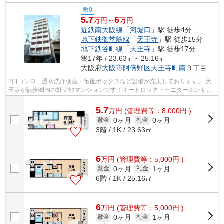
敷0
5.7
6
万円～
万円
近鉄南大阪線
「
河堀口
」駅 徒歩4分
地下鉄御堂筋線
「
天王寺
」駅 徒歩15分
地下鉄谷町線
「
天王寺
」駅 徒歩17分
築17年 / 23.63㎡～25.16㎡
大阪府
大阪市阿倍野区
天王寺町南
３丁目
2口コンロ、温水洗浄便座・宅配ボックスなど設備が充実しております。 天
王寺が徒歩圏内の好立地マンションです！オートロック・モニターホンも完
備で、女性にもオススメの物件です！...
5.7
万
円
(管理費等：8,000円 )
0ヶ月
0ヶ月
敷金
礼金
3階 / 1K / 23.63㎡
6
万
円
(管理費等：5,000円 )
0ヶ月
1ヶ月
敷金
礼金
6階 / 1K / 25.16㎡
6
万
円
(管理費等：5,000円 )
0ヶ月
1ヶ月
敷金
礼金