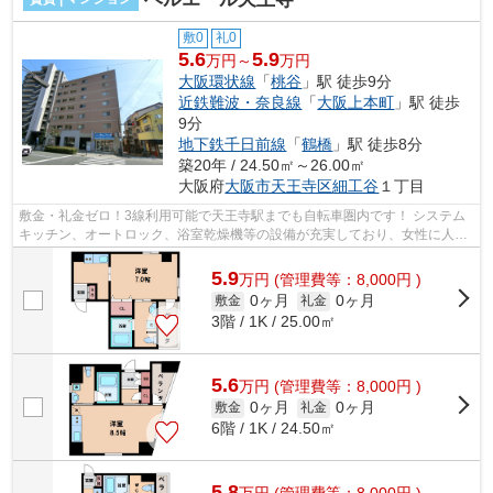
敷0
礼0
5.6
5.9
万円～
万円
大阪環状線
「
桃谷
」駅 徒歩9分
近鉄難波・奈良線
「
大阪上本町
」駅 徒歩
9分
地下鉄千日前線
「
鶴橋
」駅 徒歩8分
築20年 / 24.50㎡～26.00㎡
大阪府
大阪市天王寺区
細工谷
１丁目
敷金・礼金ゼロ！3線利用可能で天王寺駅までも自転車圏内です！ システム
キッチン、オートロック、浴室乾燥機等の設備が充実しており、女性に人気
なマンションとなっております！ ■□...
5.9
万
円
(管理費等：8,000円 )
0ヶ月
0ヶ月
敷金
礼金
3階 / 1K / 25.00㎡
5.6
万
円
(管理費等：8,000円 )
0ヶ月
0ヶ月
敷金
礼金
6階 / 1K / 24.50㎡
5.8