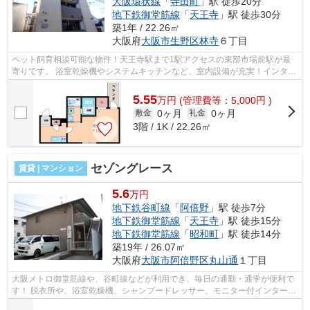
大阪環状線
「
寺田町
」駅 徒歩20分
地下鉄御堂筋線
「
天王寺
」駅 徒歩30分
築1年 / 22.26㎡
大阪府
大阪市生野区
林寺
６丁目
ペット飼育相談可能な物件！天王寺駅まで1駅アクセスの東部市場前駅が最
寄りです。 浴室乾燥機やシステムキッチンなど、室内設備が充実！インター
ネットが無料で使えて、月々の出費を...
5.55
万
円
(管理費等：5,000円 )
0ヶ月
0ヶ月
敷金
礼金
3階 / 1K / 22.26㎡
セゾングレース
賃貸 | マンション
5.6
万円
地下鉄谷町線
「
阿倍野
」駅 徒歩7分
地下鉄御堂筋線
「
天王寺
」駅 徒歩15分
地下鉄御堂筋線
「
昭和町
」駅 徒歩14分
築19年 / 26.07㎡
大阪府
大阪市阿倍野区
丸山通
１丁目
大阪メトロ御堂筋線や、谷町線などが利用でき、毎日の通勤・通学が便利で
す！ 脱衣所や、浴室乾燥機、シャンプードレッサー、モニター付インターホ
ンなど充実の設備です！ ■□■□■□■□■...