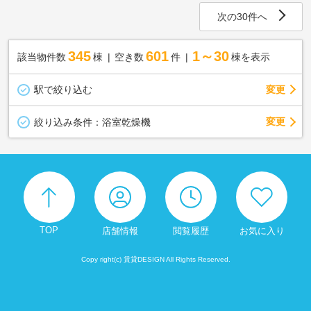
次の30件へ
345
601
1～30
該当物件数
棟
空き数
件
棟を表示
駅で絞り込む
変更
変更
絞り込み条件：
浴室乾燥機
TOP
店舗情報
閲覧履歴
お気に入り
Copy right(c) 賃貸DESIGN All Rights Reserved.