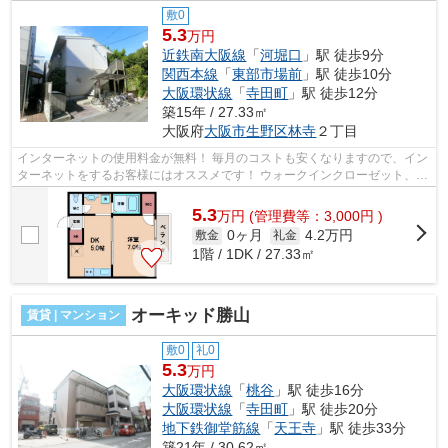
敷0
5.3
万円
近鉄南大阪線
「
河堀口
」駅 徒歩9分
関西本線
「
東部市場前
」駅 徒歩10分
大阪環状線
「
寺田町
」駅 徒歩12分
築15年 / 27.33㎡
大阪府
大阪市生野区
林寺
２丁目
インターネットの使用料金が無料！ 毎月のコストも安くなりますので、イン
ターネットをするお客様にはオススメです！ ウォークインクローゼット、宅
配ボックス、浴室乾燥機等の人気の...
5.3
万
円
(管理費等：3,000円 )
0ヶ月
4.2万円
敷金
礼金
1階 / 1DK / 27.33㎡
オーキッド勝山
賃貸 | マンション
敷0
礼0
5.3
万円
大阪環状線
「
桃谷
」駅 徒歩16分
大阪環状線
「
寺田町
」駅 徒歩20分
地下鉄御堂筋線
「
天王寺
」駅 徒歩33分
築21年 / 30.62㎡