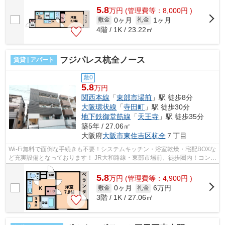
5.8
万
円
(管理費等：8,000円 )
0ヶ月
1ヶ月
敷金
礼金
4階 / 1K / 23.22㎡
フジパレス杭全ノース
賃貸 | アパート
敷0
5.8
万円
関西本線
「
東部市場前
」駅 徒歩8分
大阪環状線
「
寺田町
」駅 徒歩30分
地下鉄御堂筋線
「
天王寺
」駅 徒歩35分
築5年 / 27.06㎡
大阪府
大阪市東住吉区
杭全
７丁目
Wi-Fi無料で面倒な手続きも不要！システムキッチン・浴室乾燥・宅配BOXな
ど充実設備となっております！ JR大和路線・東部市場前、徒歩圏内！コンビ
ニ・スーパーなど近く徒歩圏内です...
5.8
万
円
(管理費等：4,900円 )
0ヶ月
6万円
敷金
礼金
3階 / 1K / 27.06㎡