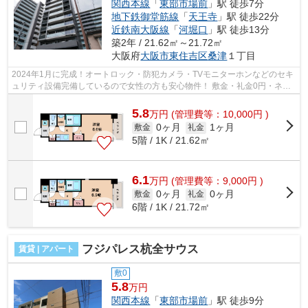
関西本線
「
東部市場前
」駅 徒歩7分
地下鉄御堂筋線
「
天王寺
」駅 徒歩22分
近鉄南大阪線
「
河堀口
」駅 徒歩13分
築2年 / 21.62㎡～21.72㎡
大阪府
大阪市東住吉区
桑津
１丁目
2024年1月に完成！オートロック・防犯カメラ・TVモニターホンなどのセキ
ュリティ設備完備しているので女性の方も安心物件！ 敷金・礼金0円・ネッ
ト無料、初期費用抑えたい方にもオス...
5.8
万
円
(管理費等：10,000円 )
0ヶ月
1ヶ月
敷金
礼金
5階 / 1K / 21.62㎡
6.1
万
円
(管理費等：9,000円 )
0ヶ月
0ヶ月
敷金
礼金
6階 / 1K / 21.72㎡
フジパレス杭全サウス
賃貸 | アパート
敷0
5.8
万円
関西本線
「
東部市場前
」駅 徒歩9分