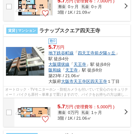
5.7
万
円
(管理費等：7,000円 )
0ヶ月
0ヶ月
敷金
礼金
3階 / 1K / 21.09㎡
ラナップスクエア四天王寺
賃貸 | マンション
敷0
5.7
万円
地下鉄谷町線
「
四天王寺前夕陽ヶ丘
」
駅 徒歩4分
大阪環状線
「
天王寺
」駅 徒歩8分
阪和線
「
天王寺
」駅 徒歩8分
築23年 / 21.06㎡
大阪府
大阪市天王寺区
四天王寺
１丁目
オートロック・TVモニターホン・防犯カメラも付いていて安心のセキュリテ
ィー！ バイクも原付～単車まで置けますので、バイクをお持ちの方は嬉しい
ですね！！ ■□■□■□■□■□■□■□■□■□■□■...
5.7
万
円
(管理費等：5,000円 )
0万円
1ヶ月
敷金
礼金
3階 / 1K / 21.06㎡