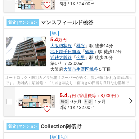
6階 / 1K / 24.00㎡
マンスフィールド桃谷
賃貸 | マンション
敷0
5.4
万円
大阪環状線
「
桃谷
」駅 徒歩14分
地下鉄千日前線
「
鶴橋
」駅 徒歩17分
近鉄大阪線
「
今里
」駅 徒歩20分
築17年 / 22.00㎡
大阪府
大阪市生野区
桃谷
５丁目
オートロック・防犯カメラ完備！スーパーが近く、買い物に便利な周辺環境
です。 敷地内に駐輪場・ゴミ置き場あり！南向きの日当り良好なお部屋で、
新生活のスタートにオススメです。 ...
5.4
万
円
(管理費等：8,000円 )
0ヶ月
1ヶ月
敷金
礼金
2階 / 1K / 22.00㎡
Collection阿倍野
賃貸 | マンション
敷0
礼0