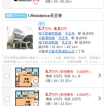
6階 / 1K / 25.16㎡
I.Residence天王寺
賃貸 | アパート
敷0
5.7
8.5
万円～
万円
地下鉄御堂筋線
「
天王寺
」駅 徒歩8分
大阪環状線
「
天王寺
」駅 徒歩8分
地下鉄谷町線
「
天王寺
」駅 徒歩8分
築10年 / 22.32㎡～42.14㎡
大阪府
大阪市西成区
山王
１丁目
天王寺駅徒歩圏内の築浅マンション！ＪＲ線、御堂筋線、谷町線、近鉄線が
利用可能になっております。 システムキッチン、浴室乾燥機、テレビモニタ
ーフォンなど設備が充実しておりま...
5.7
万
円
(管理費等：3,000円 )
0万円
0ヶ月
敷金
礼金
1階 / 1K / 22.32㎡
5.7
万
円
(管理費等：3,000円 )
0万円
0万円
敷金
礼金
1階 / 1K / 22.32㎡