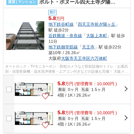
ポルト・ボヌール四天王寺夕陽ヶ丘ミラージュ
賃貸 | マンション
敷0
5.8
万円
地下鉄谷町線
「
四天王寺前夕陽ヶ丘
」
駅 徒歩2分
近鉄難波・奈良線
「
大阪上本町
」駅 徒歩
11分
地下鉄御堂筋線
「
天王寺
」駅 徒歩22分
築10年 / 26.26㎡
大阪府
大阪市天王寺区
六万体町
オートロック・TVモニターホン・防犯カメラなど防犯設備やトイレ・お風呂
別・浴室乾燥機・温水洗浄便座・エアコン付きなどの設備も完備！ 大阪メト
ロ谷町線・四天王寺前夕陽ヶ丘駅近...
5.8
万
円
(管理費等：10,000円 )
0ヶ月
1.5ヶ月
敷金
礼金
4階 / 1K / 26.26㎡
5.8
万
円
(管理費等：10,000円 )
0ヶ月
1.5ヶ月
敷金
礼金
4階 / 1K / 26.26㎡