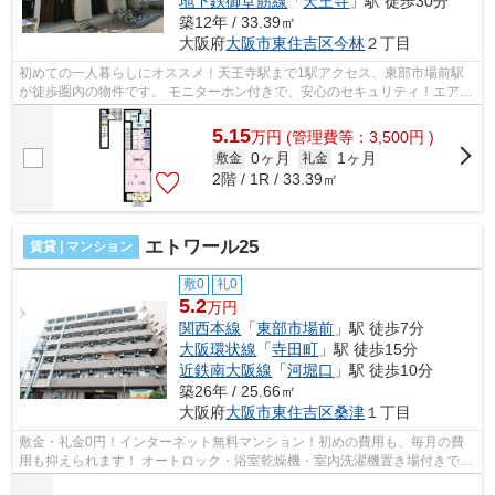
地下鉄御堂筋線
「
天王寺
」駅 徒歩30分
築12年 / 33.39㎡
大阪府
大阪市東住吉区
今林
２丁目
初めての一人暮らしにオススメ！天王寺駅まで1駅アクセス、東部市場前駅
が徒歩圏内の物件です。 モニターホン付きで、安心のセキュリティ！エアコ
ン・浴室乾燥機などの設備がございま...
5.15
万
円
(管理費等：3,500円 )
0ヶ月
1ヶ月
敷金
礼金
2階 / 1R / 33.39㎡
エトワール25
賃貸 | マンション
敷0
礼0
5.2
万円
関西本線
「
東部市場前
」駅 徒歩7分
大阪環状線
「
寺田町
」駅 徒歩15分
近鉄南大阪線
「
河堀口
」駅 徒歩10分
築26年 / 25.66㎡
大阪府
大阪市東住吉区
桑津
１丁目
敷金・礼金0円！インターネット無料マンション！初めの費用も、毎月の費
用も抑えられます！ オートロック・浴室乾燥機・室内洗濯機置き場付きで人
気の設備が充実してます！ ■□■□■□■□...