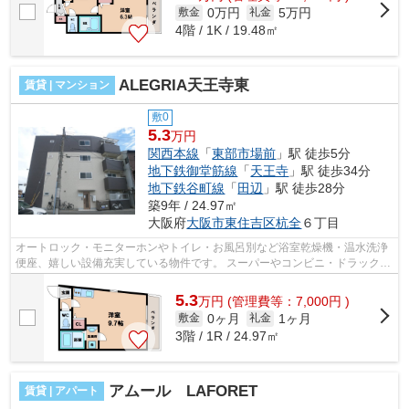
0万円
5万円
敷金
礼金
4階 / 1K / 19.48㎡
ALEGRIA天王寺東
賃貸 | マンション
敷0
5.3
万円
関西本線
「
東部市場前
」駅 徒歩5分
地下鉄御堂筋線
「
天王寺
」駅 徒歩34分
地下鉄谷町線
「
田辺
」駅 徒歩28分
築9年 / 24.97㎡
大阪府
大阪市東住吉区
杭全
６丁目
オートロック・モニターホンやトイレ・お風呂別など浴室乾燥機・温水洗浄
便座、嬉しい設備充実している物件です。 スーパーやコンビニ・ドラックス
トア・銀行なども近くにあるので生...
5.3
万
円
(管理費等：7,000円 )
0ヶ月
1ヶ月
敷金
礼金
3階 / 1R / 24.97㎡
アムール LAFORET
賃貸 | アパート