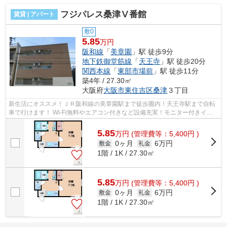
フジパレス桑津Ⅴ番館
賃貸 | アパート
敷0
5.85
万円
阪和線
「
美章園
」駅 徒歩9分
地下鉄御堂筋線
「
天王寺
」駅 徒歩20分
関西本線
「
東部市場前
」駅 徒歩11分
築4年 / 27.30㎡
大阪府
大阪市東住吉区
桑津
３丁目
新生活にオススメ！ＪＲ阪和線の美章園駅まで徒歩圏内！天王寺駅まで自転
車で行けます！ Wi-Fi無料やエアコン付きなど設備充実！モニター付きイン
ターホンもあり、防犯面もしっかりと...
5.85
万
円
(管理費等：5,400円 )
0ヶ月
6万円
敷金
礼金
1階 / 1K / 27.30㎡
5.85
万
円
(管理費等：5,400円 )
0ヶ月
6万円
敷金
礼金
1階 / 1K / 27.30㎡