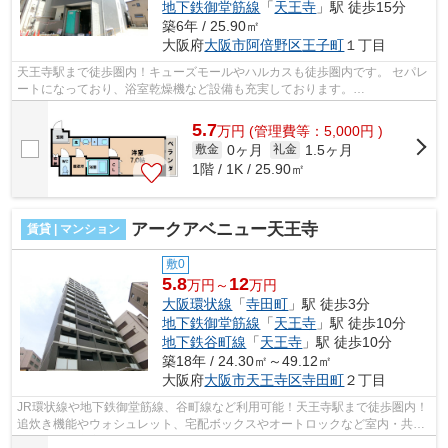
地下鉄御堂筋線
「
天王寺
」駅 徒歩15分
築6年 / 25.90㎡
大阪府
大阪市阿倍野区
王子町
１丁目
天王寺駅まで徒歩圏内！キューズモールやハルカスも徒歩圏内です。 セパレ
ートになっており、浴室乾燥機など設備も充実しております。
■□■□■□■□■□■□■□■□■□■□■□■□■□■□■□■□■□■□■□■□ ご...
5.7
万
円
(管理費等：5,000円 )
0ヶ月
1.5ヶ月
敷金
礼金
1階 / 1K / 25.90㎡
アークアベニュー天王寺
賃貸 | マンション
敷0
5.8
12
万円～
万円
大阪環状線
「
寺田町
」駅 徒歩3分
地下鉄御堂筋線
「
天王寺
」駅 徒歩10分
地下鉄谷町線
「
天王寺
」駅 徒歩10分
築18年 / 24.30㎡～49.12㎡
大阪府
大阪市天王寺区
寺田町
２丁目
JR環状線や地下鉄御堂筋線、谷町線など利用可能！天王寺駅まで徒歩圏内！
追炊き機能やウォシュレット、宅配ボックスやオートロックなど室内・共有
部分ともに充実の設備です！ ■□■□■...