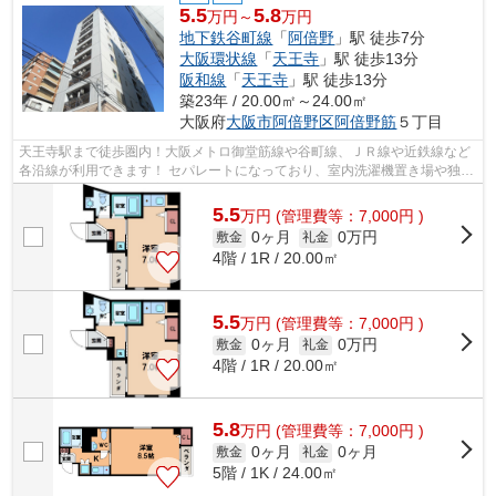
5.5
5.8
万円～
万円
地下鉄谷町線
「
阿倍野
」駅 徒歩7分
大阪環状線
「
天王寺
」駅 徒歩13分
阪和線
「
天王寺
」駅 徒歩13分
築23年 / 20.00㎡～24.00㎡
大阪府
大阪市阿倍野区
阿倍野筋
５丁目
天王寺駅まで徒歩圏内！大阪メトロ御堂筋線や谷町線、ＪＲ線や近鉄線など
各沿線が利用できます！ セパレートになっており、室内洗濯機置き場や独立
洗面台もあり設備も充実しておりま...
5.5
万
円
(管理費等：7,000円 )
0ヶ月
0万円
敷金
礼金
4階 / 1R / 20.00㎡
5.5
万
円
(管理費等：7,000円 )
0ヶ月
0万円
敷金
礼金
4階 / 1R / 20.00㎡
5.8
万
円
(管理費等：7,000円 )
0ヶ月
0ヶ月
敷金
礼金
5階 / 1K / 24.00㎡