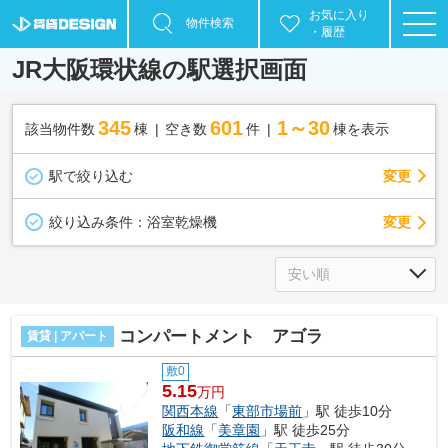
お気に入り
物件検索
・履歴
JR大阪環状線の駅選択画面
345
601
1～30
該当物件数
棟
空き数
件
棟を表示
駅で絞り込む
変更
変更
絞り込み条件：
浴室乾燥機
コンパートメント アゴラ
賃貸 | アパート
敷0
5.15
万円
関西本線
「
東部市場前
」駅 徒歩10分
阪和線
「
美章園
」駅 徒歩25分