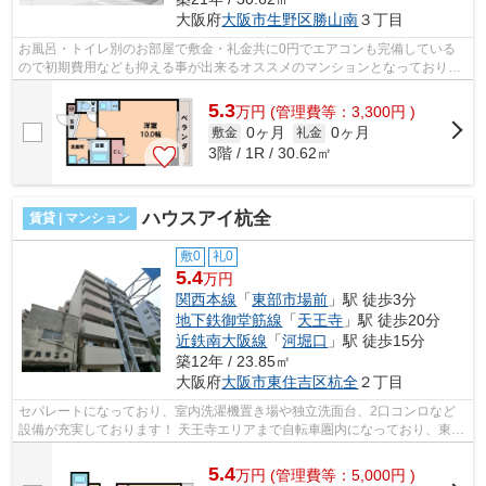
大阪府
大阪市生野区
勝山南
３丁目
お風呂・トイレ別のお部屋で敷金・礼金共に0円でエアコンも完備している
ので初期費用なども抑える事が出来るオススメのマンションとなっておりま
す！ オートロック付きで他、防犯設備...
5.3
万
円
(管理費等：3,300円 )
0ヶ月
0ヶ月
敷金
礼金
3階 / 1R / 30.62㎡
ハウスアイ杭全
賃貸 | マンション
敷0
礼0
5.4
万円
関西本線
「
東部市場前
」駅 徒歩3分
地下鉄御堂筋線
「
天王寺
」駅 徒歩20分
近鉄南大阪線
「
河堀口
」駅 徒歩15分
築12年 / 23.85㎡
大阪府
大阪市東住吉区
杭全
２丁目
セパレートになっており、室内洗濯機置き場や独立洗面台、2口コンロなど
設備が充実しております！ 天王寺エリアまで自転車圏内になっており、東部
市場駅まですぐの立地です！スーパー...
5.4
万
円
(管理費等：5,000円 )