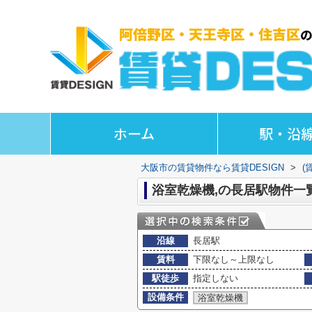
ホーム
駅・沿
大阪市の賃貸物件なら賃貸DESIGN
>
(
浴室乾燥機,の長居駅物件一
沿線
長居駅
賃料
下限なし～上限なし
駅徒歩
指定しない
設備条件
浴室乾燥機