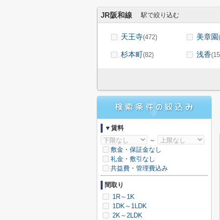
JR阪和線
駅で絞り込む
天王寺
美章園
(472)
杉本町
浅香
(82)
(15
▼賃料
～
敷金・保証金なし
礼金・敷引なし
共益費・管理費込み
間取り
1R～1K
1DK～1LDK
2K～2LDK