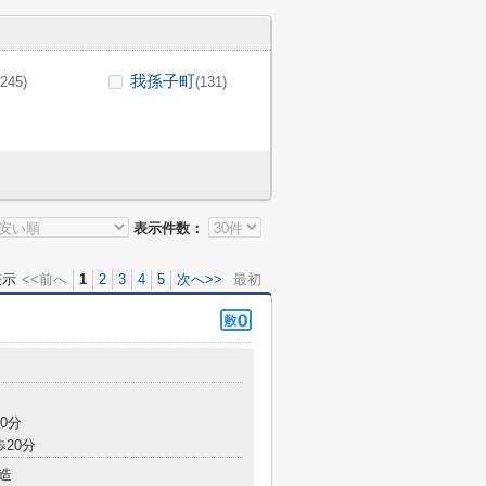
我孫子町
(245)
(131)
表示件数：
表示
<<前へ
1
2
3
4
5
次へ>>
最初
目
0分
歩20分
造