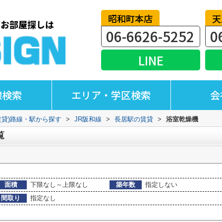
昭和町本店
天
06-6626-5252
0
LINE
線検索
エリア・学区検索
会
賃貸)路線・駅から探す
>
JR阪和線
>
長居駅の賃貸
>
浴室乾燥機
覧
面積
下限なし～上限なし
築年数
指定しない
間取り
指定なし