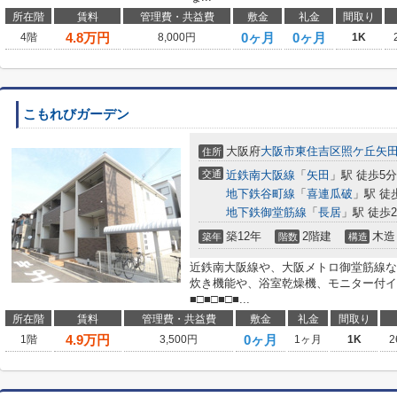
所在階
賃料
管理費・共益費
敷金
礼金
間取り
4.8
万円
0ヶ月
0ヶ月
4階
8,000円
1K
こもれびガーデン
大阪府
大阪市東住吉区
照ケ丘矢
住所
交通
近鉄南大阪線
「
矢田
」駅 徒歩5分
地下鉄谷町線
「
喜連瓜破
」駅 徒
地下鉄御堂筋線
「
長居
」駅 徒歩2
築12年
2階建
木造
築年
階数
構造
近鉄南大阪線や、大阪メトロ御堂筋線な
炊き機能や、浴室乾燥機、モニター付イ
■□■□■□■...
所在階
賃料
管理費・共益費
敷金
礼金
間取り
4.9
万円
0ヶ月
1階
3,500円
1ヶ月
1K
2