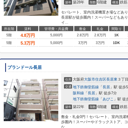
築28年
6階建
鉄筋
築年
階数
構造
セパレート、室内洗濯機置き場などあり
長居駅が徒歩圏内！スーパーなどもあり
イ...
所在階
賃料
管理費・共益費
敷金
礼金
間取り
4.8
万円
5階
5,000円
2.8万円
2.8万円
1K
5.3
万円
5階
5,000円
3万円
3万円
1DK
プランドール長居
大阪府
大阪市住吉区
長居東
３丁
住所
交通
地下鉄御堂筋線
「
長居
」駅 徒歩
阪和線
「
長居
」駅 徒歩7分
地下鉄御堂筋線
「
あびこ
」駅 徒
築22年
6階建
鉄筋
築年
階数
構造
敷金・礼金0円！セパレート、室内洗濯
歩圏内！スーパーやドラックストア、コ
な...