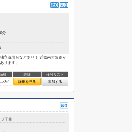
目
0分
造
独立洗面台などあり！ 近鉄南大阪線が
あります。
面積
詳細
検討リスト
1.53㎡
詳細を見る
追加する
田
３丁目