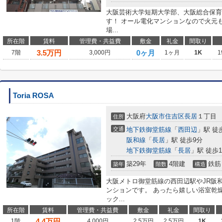
大阪芸術大学短期大学部、大阪総合保育
す！ オール電化マンションなので火元
場...
所在階
賃料
管理費・共益費
敷金
礼金
間取り
3.5
万円
0ヶ月
7階
3,000円
1ヶ月
1K
1
Toria ROSA
大阪府
大阪市住吉区
長居
１丁目
住所
交通
地下鉄御堂筋線
「
西田辺
」駅 徒
阪和線
「
長居
」駅 徒歩9分
地下鉄御堂筋線
「
長居
」駅 徒歩1
築29年
4階建
鉄筋
築年
階数
構造
大阪メトロ御堂筋線の西田辺駅やJR阪
ンションです。 あったら嬉しい浴室乾
ック...
所在階
賃料
管理費・共益費
敷金
礼金
間取り
4.4
万円
1階
4,000円
2.5万円
2.5万円
1K