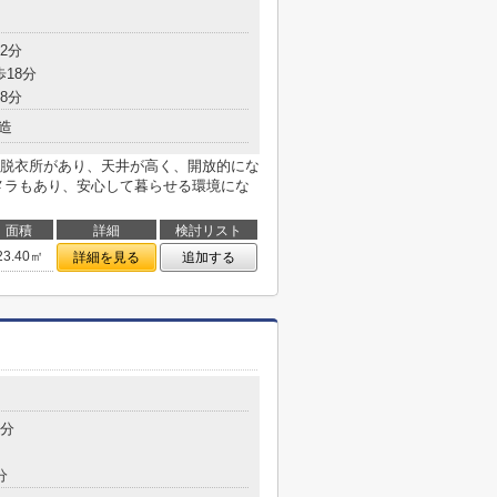
目
2分
歩18分
8分
造
脱衣所があり、天井が高く、開放的にな
メラもあり、安心して暮らせる環境にな
面積
詳細
検討リスト
23.40㎡
詳細を見る
追加する
目
7分
分