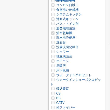
洗濯機置場有
コンロ２口以上
食器洗い乾燥機
システムキッチン
対面式キッチン
バス・トイレ別
追焚機能浴室
浴室乾燥機
温水洗浄便座
洗面台
洗髪洗面化粧台
シャワー
独立洗面台
エアコン
床暖房
床下収納
ウォークインクロゼット
ウォークインシューズクロゼッ
ト
収納豊富
CS
BS
CATV
光ファイバー