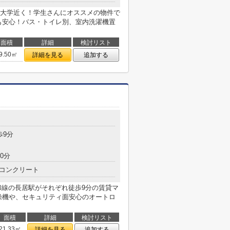
大学近く！学生さんにオススメの物件で
も安心！バス・トイレ別、室内洗濯機置
面積
詳細
検討リスト
9.50㎡
詳細を見る
追加する
歩9分
0分
コンクリート
和線の長居駅がそれぞれ徒歩9分の賃貸マ
燥機や、セキュリティ面安心のオートロ
面積
詳細
検討リスト
21.33㎡
詳細を見る
追加する