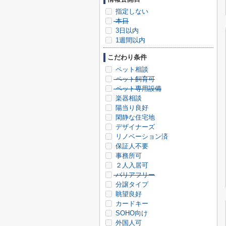
指定しない
本日
3日以内
1週間以内
こだわり条件
ペット相談
ペット飼育可
ペット専用設備
楽器相談
陽当り良好
閑静な住宅地
デザイナーズ
リノベーション済
保証人不要
事務所可
２人入居可
バリアフリー
分譲タイプ
眺望良好
カードキー
SOHO向け
外国人可