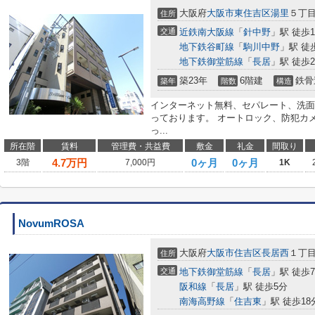
大阪府
大阪市東住吉区
湯里
５丁
住所
交通
近鉄南大阪線
「
針中野
」駅 徒歩1
地下鉄谷町線
「
駒川中野
」駅 徒
地下鉄御堂筋線
「
長居
」駅 徒歩2
築23年
6階建
鉄骨
築年
階数
構造
インターネット無料、セパレート、洗面
っております。 オートロック、防犯カ
っ...
所在階
賃料
管理費・共益費
敷金
礼金
間取り
4.7
万円
0ヶ月
0ヶ月
3階
7,000円
1K
NovumROSA
大阪府
大阪市住吉区
長居西
１丁
住所
交通
地下鉄御堂筋線
「
長居
」駅 徒歩
阪和線
「
長居
」駅 徒歩5分
南海高野線
「
住吉東
」駅 徒歩18