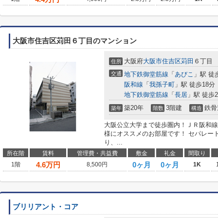
大阪市住吉区苅田６丁目のマンション
大阪府
大阪市住吉区
苅田
６丁目
住所
交通
地下鉄御堂筋線
「
あびこ
」駅 徒
阪和線
「
我孫子町
」駅 徒歩18分
地下鉄御堂筋線
「
長居
」駅 徒歩2
築20年
3階建
鉄骨
築年
階数
構造
大阪公立大学まで徒歩圏内！ＪＲ阪和線
様にオススメのお部屋です！ セパレー
り、...
所在階
賃料
管理費・共益費
敷金
礼金
間取り
4.6
万円
0ヶ月
0ヶ月
1階
8,500円
1K
ブリリアント・コア