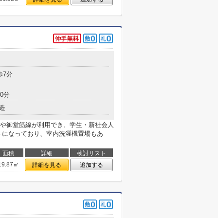
歩7分
0分
造
や御堂筋線が利用でき、学生・新社会人
トになっており、室内洗濯機置場もあ
面積
詳細
検討リスト
19.87㎡
詳細を見る
追加する