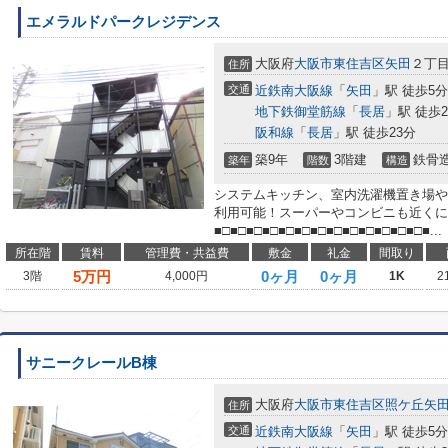
エメラルドパークレジデンス
大阪府
大阪市東住吉区
矢田
２丁
住所
交通
近鉄南大阪線
「
矢田
」駅 徒歩5分
地下鉄御堂筋線
「
長居
」駅 徒歩2
阪和線
「
長居
」駅 徒歩23分
築9年
3階建
鉄骨
築年
階数
構造
システムキッチン、室内洗濯機置き場や
利用可能！スーパーやコンビニも近くに
■□■□■□■□■□■□■□■□■□■□■□■□■□■...
所在階
賃料
管理費・共益費
敷金
礼金
間取り
5
万円
0ヶ月
0ヶ月
3階
4,000円
1K
2
サニークレールB棟
大阪府
大阪市東住吉区
照ケ丘矢
住所
交通
近鉄南大阪線
「
矢田
」駅 徒歩5分