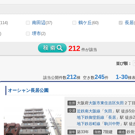
南田辺
鶴ケ丘
長居
(114)
(37)
(60)
堺市
)
(2)
212
件が該当
並び順：
212
245
1-30
該当公開件数
棟 空き数
件
棟
オーシャン長居公園
大阪府
大阪市東住吉区
矢田
２丁
住所
交通
近鉄南大阪線
「
矢田
」駅 徒歩5分
地下鉄御堂筋線
「
長居
」駅 徒歩2
地下鉄谷町線
「
駒川中野
」駅 徒
築33年
7階建
鉄骨
築年
階数
構造