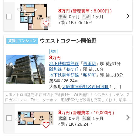
■□■□■□■□■□■□■□■□■□■□■□■□■□■□■□■□■□■...
8
万
円
(管理費等：8,000円 )
0ヶ月
1ヶ月
敷金
礼金
7階 / 1K / 25.45㎡
ウエストコクーン阿倍野
賃貸 | マンション
敷0
8
万円
地下鉄御堂筋線
「
西田辺
」駅 徒歩1分
阪和線
「
鶴ケ丘
」駅 徒歩8分
地下鉄御堂筋線
「
昭和町
」駅 徒歩18分
築5年 / 26.24㎡
大阪府
大阪市阿倍野区
西田辺町
１丁目
大阪メトロ御堂筋線 西田辺まで徒歩1分！Wi-Fi無料！ システムキッチン、2
口ガスコンロ、TVモニターホン、宅配BOXなど設備も充実しており、駐車
場・バイク置き場もございます！ ■□■□...
8
万
円
(管理費等：10,000円 )
0ヶ月
1ヶ月
敷金
礼金
4階 / 1K / 26.24㎡