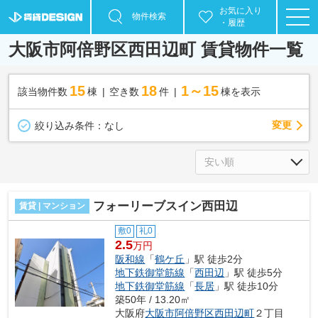
お気に入り
物件検索
・履歴
大阪市阿倍野区西田辺町 賃貸物件一覧
15
18
1～15
該当物件数
棟
空き数
件
棟を表示
変更
絞り込み条件：
なし
フォーリーブスイン西田辺
賃貸 | マンション
敷0
礼0
2.5
万円
阪和線
「
鶴ケ丘
」駅 徒歩2分
地下鉄御堂筋線
「
西田辺
」駅 徒歩5分
地下鉄御堂筋線
「
長居
」駅 徒歩10分
築50年 / 13.20㎡
大阪府
大阪市阿倍野区
西田辺町
２丁目