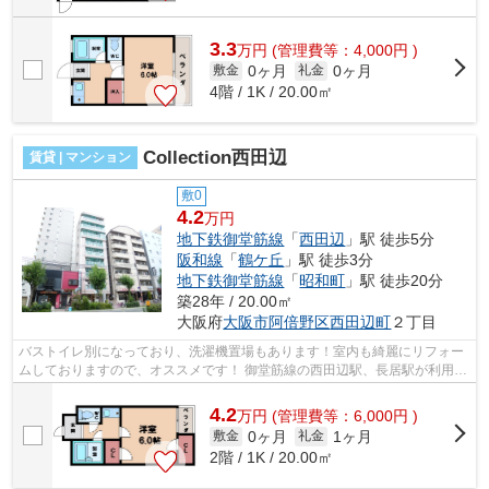
3.3
万
円
(管理費等：4,000円 )
0ヶ月
0ヶ月
敷金
礼金
4階 / 1K / 20.00㎡
Collection西田辺
賃貸 | マンション
敷0
4.2
万円
地下鉄御堂筋線
「
西田辺
」駅 徒歩5分
阪和線
「
鶴ケ丘
」駅 徒歩3分
地下鉄御堂筋線
「
昭和町
」駅 徒歩20分
築28年 / 20.00㎡
大阪府
大阪市阿倍野区
西田辺町
２丁目
バストイレ別になっており、洗濯機置場もあります！室内も綺麗にリフォー
ムしておりますので、オススメです！ 御堂筋線の西田辺駅、長居駅が利用で
き、ＪＲ阪和線も利用可能になって...
4.2
万
円
(管理費等：6,000円 )
0ヶ月
1ヶ月
敷金
礼金
2階 / 1K / 20.00㎡