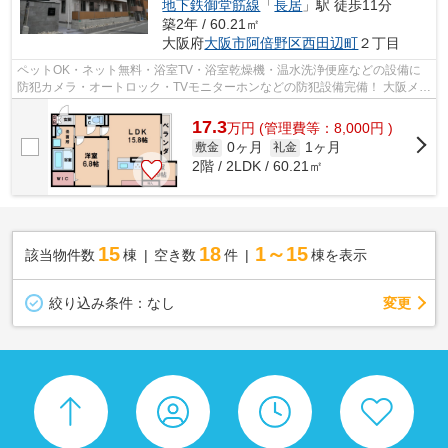
地下鉄御堂筋線
「
長居
」駅 徒歩11分
築2年 / 60.21㎡
大阪府
大阪市阿倍野区
西田辺町
２丁目
ペットOK・ネット無料・浴室TV・浴室乾燥機・温水洗浄便座などの設備に
防犯カメラ・オートロック・TVモニターホンなどの防犯設備完備！ 大阪メト
ロ御堂筋線・西田辺駅、JR阪和線・鶴...
17.3
万
円
(管理費等：8,000円 )
0ヶ月
1ヶ月
敷金
礼金
2階 / 2LDK / 60.21㎡
15
18
1～15
該当物件数
棟
空き数
件
棟を表示
変更
絞り込み条件：
なし