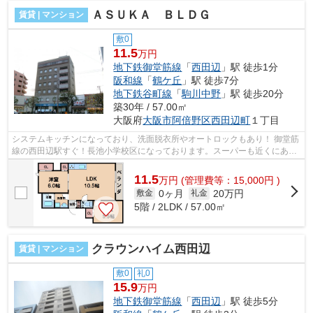
ＡＳＵＫＡ ＢＬＤＧ
賃貸 | マンション
敷0
11.5
万円
地下鉄御堂筋線
「
西田辺
」駅 徒歩1分
阪和線
「
鶴ケ丘
」駅 徒歩7分
地下鉄谷町線
「
駒川中野
」駅 徒歩20分
築30年 / 57.00㎡
大阪府
大阪市阿倍野区
西田辺町
１丁目
システムキッチンになっており、洗面脱衣所やオートロックもあり！ 御堂筋
線の西田辺駅すぐ！長池小学校区になっております。スーパーも近くにあり
ます。 ■□■□■□■□■□■□■□■□■□■□■□■□■...
11.5
万
円
(管理費等：15,000円 )
0ヶ月
20万円
敷金
礼金
5階 / 2LDK / 57.00㎡
クラウンハイム西田辺
賃貸 | マンション
敷0
礼0
15.9
万円
地下鉄御堂筋線
「
西田辺
」駅 徒歩5分