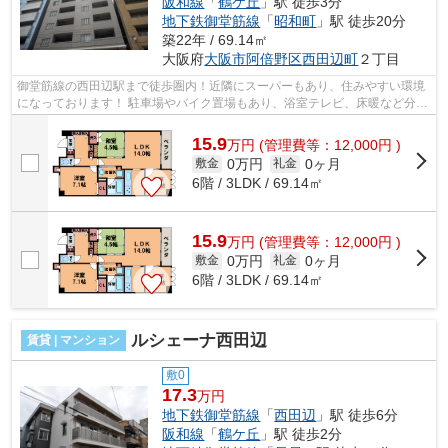
阪和線
「
鶴ケ丘
」駅 徒歩3分
地下鉄御堂筋線
「
昭和町
」駅 徒歩20分
築22年 / 69.14㎡
大阪府
大阪市阿倍野区
西田辺町
２丁目
御堂筋線の西田辺駅まで徒歩圏内！近隣にスーパーもあり、住みやすい環境
になっております！ 駐車場やバイク置場もあり、浴室テレビ、床暖など分譲
クラスの設備になっております！ ■...
15.9
万
円
(管理費等：12,000円 )
0万円
0ヶ月
敷金
礼金
6階 / 3LDK / 69.14㎡
15.9
万
円
(管理費等：12,000円 )
0万円
0ヶ月
敷金
礼金
6階 / 3LDK / 69.14㎡
ルシェーナ西田辺
賃貸 | マンション
敷0
17.3
万円
地下鉄御堂筋線
「
西田辺
」駅 徒歩6分
阪和線
「
鶴ケ丘
」駅 徒歩2分