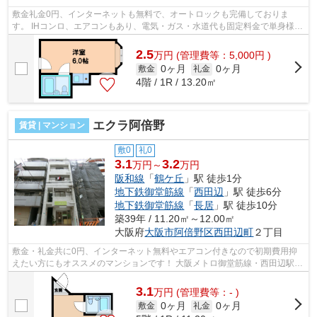
敷金礼金0円、インターネットも無料で、オートロックも完備しておりま
す。 IHコンロ、エアコンもあり、電気・ガス・水道代も固定料金で単身様に
オススメ物件です。 ■□■□■□■□■□■□■□■□...
2.5
万
円
(管理費等：5,000円 )
0ヶ月
0ヶ月
敷金
礼金
4階 / 1R / 13.20㎡
エクラ阿倍野
賃貸 | マンション
敷0
礼0
3.1
3.2
万円～
万円
阪和線
「
鶴ケ丘
」駅 徒歩1分
地下鉄御堂筋線
「
西田辺
」駅 徒歩6分
地下鉄御堂筋線
「
長居
」駅 徒歩10分
築39年 / 11.20㎡～12.00㎡
大阪府
大阪市阿倍野区
西田辺町
２丁目
敷金・礼金共に0円、インターネット無料やエアコン付きなので初期費用抑
えたい方にもオススメのマンションです！ 大阪メトロ御堂筋線・西田辺駅、
利用可能でJR阪和線・鶴ケ丘駅もすぐ...
3.1
万
円
(管理費等：- )
0ヶ月
0ヶ月
敷金
礼金