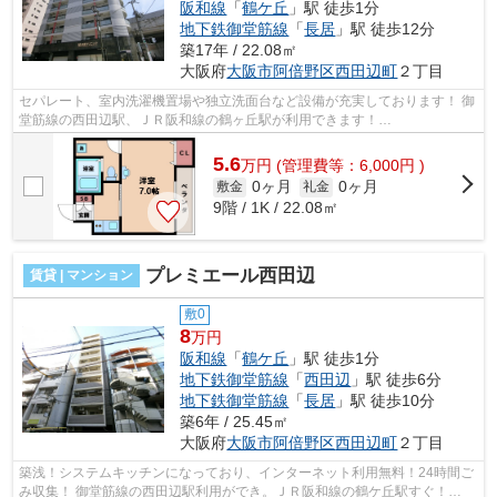
阪和線
「
鶴ケ丘
」駅 徒歩1分
地下鉄御堂筋線
「
長居
」駅 徒歩12分
築17年 / 22.08㎡
大阪府
大阪市阿倍野区
西田辺町
２丁目
セパレート、室内洗濯機置場や独立洗面台など設備が充実しております！ 御
堂筋線の西田辺駅、ＪＲ阪和線の鶴ヶ丘駅が利用できます！
■□■□■□■□■□■□■□■□■□■□■□■□■□■□■□■□■□■□■□■□ ご覧...
5.6
万
円
(管理費等：6,000円 )
0ヶ月
0ヶ月
敷金
礼金
9階 / 1K / 22.08㎡
プレミエール西田辺
賃貸 | マンション
敷0
8
万円
阪和線
「
鶴ケ丘
」駅 徒歩1分
地下鉄御堂筋線
「
西田辺
」駅 徒歩6分
地下鉄御堂筋線
「
長居
」駅 徒歩10分
築6年 / 25.45㎡
大阪府
大阪市阿倍野区
西田辺町
２丁目
築浅！システムキッチンになっており、インターネット利用無料！24時間ご
み収集！ 御堂筋線の西田辺駅利用ができ。ＪＲ阪和線の鶴ケ丘駅すぐ！