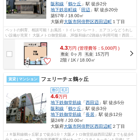
阪和線
「
鶴ケ丘
」駅 徒歩2分
地下鉄谷町線
「
田辺
」駅 徒歩20分
築57年 / 18.00㎡
大阪府
大阪市阿倍野区
西田辺町
１丁目
ペットの飼育、相談可能！お風呂・トイレセパレート、エアコンなどうれし
い設備が充実！ 大阪メトロ御堂筋線、JR阪和線の2路線が利用可能！西田辺
駅徒歩圏内です！ ■□■□■□■□■□■□■□■□...
4.3
万
円
(管理費等：5,000円 )
0ヶ月
15万円
敷金
礼金
2階 / 1K / 18.00㎡
フェリーチェ鶴ヶ丘
賃貸 | マンション
敷0
礼0
4.6
万円
地下鉄御堂筋線
「
西田辺
」駅 徒歩5分
阪和線
「
鶴ケ丘
」駅 徒歩3分
地下鉄御堂筋線
「
長居
」駅 徒歩12分
築24年 / 20.00㎡
大阪府
大阪市阿倍野区
西田辺町
２丁目
ＪＲ阪和線鶴ヶ丘駅まで徒歩1分！大阪メトロ御堂筋線西田辺駅までも徒歩6
分！ セパレート、室内洗濯機置き場があってシステムキッチンも完備してま