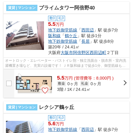
プライムタワー阿倍野40
賃貸 | マンション
敷0
礼0
5.5
万円
地下鉄御堂筋線
「
西田辺
」駅 徒歩7分
阪和線
「
鶴ケ丘
」駅 徒歩1分
地下鉄御堂筋線
「
長居
」駅 徒歩8分
築20年 / 24.41㎡
大阪府
大阪市阿倍野区
西田辺町
２丁目
オートロック・エレベーター・バストイレ別・独立洗面台・脱衣所・室内洗
濯機置き場など、充実の設備です！ ＪＲ阪和線まで徒歩1分、御堂筋線も徒
歩圏内で利用でとて便利な立地です！...
5.5
万
円
(管理費等：8,000円 )
0ヶ月
0ヶ月
敷金
礼金
3階 / 1K / 24.41㎡
レクシア鶴ヶ丘
賃貸 | マンション
敷0
礼0
5.6
万円
地下鉄御堂筋線
「
西田辺
」駅 徒歩7分