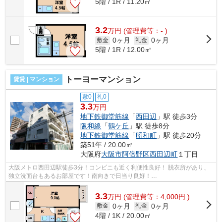
5階 / 1R / 11.20㎡
3.2
万
円
(管理費等：- )
0ヶ月
0ヶ月
敷金
礼金
5階 / 1R / 12.00㎡
トーヨーマンション
賃貸 | マンション
敷0
礼0
3.3
万円
地下鉄御堂筋線
「
西田辺
」駅 徒歩3分
阪和線
「
鶴ケ丘
」駅 徒歩8分
地下鉄御堂筋線
「
昭和町
」駅 徒歩20分
築51年 / 20.00㎡
大阪府
大阪市阿倍野区
西田辺町
１丁目
大阪メトロ西田辺駅徒歩3分！コンビニも近く利便性良好！ 脱衣所があり、
独立洗面台もあるお部屋です！南向きで日当り良好！
■□■□■□■□■□■□■□■□■□■□■□■□■□■□■□■□■□■□■□■□ ご覧いただき...
3.3
万
円
(管理費等：4,000円 )
0ヶ月
0ヶ月
敷金
礼金
4階 / 1K / 20.00㎡