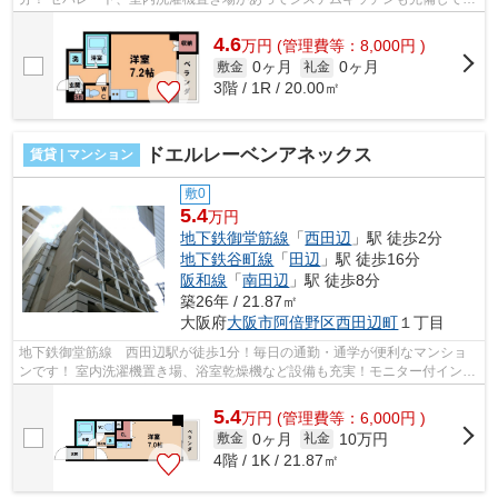
す！ ■□■□■□■□■□■□■□■□■□■□■□■□■□■...
4.6
万
円
(管理費等：8,000円 )
0ヶ月
0ヶ月
敷金
礼金
3階 / 1R / 20.00㎡
ドエルレーベンアネックス
賃貸 | マンション
敷0
5.4
万円
地下鉄御堂筋線
「
西田辺
」駅 徒歩2分
地下鉄谷町線
「
田辺
」駅 徒歩16分
阪和線
「
南田辺
」駅 徒歩8分
築26年 / 21.87㎡
大阪府
大阪市阿倍野区
西田辺町
１丁目
地下鉄御堂筋線 西田辺駅が徒歩1分！毎日の通勤・通学が便利なマンショ
ンです！ 室内洗濯機置き場、浴室乾燥機など設備も充実！モニター付インタ
ーホン完備で女性も安心です！ ■□■□...
5.4
万
円
(管理費等：6,000円 )
0ヶ月
10万円
敷金
礼金
4階 / 1K / 21.87㎡