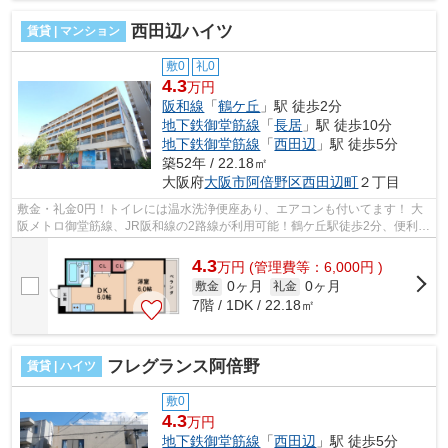
西田辺ハイツ
賃貸 | マンション
敷0
礼0
4.3
万円
阪和線
「
鶴ケ丘
」駅 徒歩2分
地下鉄御堂筋線
「
長居
」駅 徒歩10分
地下鉄御堂筋線
「
西田辺
」駅 徒歩5分
築52年 / 22.18㎡
大阪府
大阪市阿倍野区
西田辺町
２丁目
敷金・礼金0円！トイレには温水洗浄便座あり、エアコンも付いてます！ 大
阪メトロ御堂筋線、JR阪和線の2路線が利用可能！鶴ケ丘駅徒歩2分、便利な
立地です！ ■□■□■□■□■□■□■□■□■□■□■□...
4.3
万
円
(管理費等：6,000円 )
0ヶ月
0ヶ月
敷金
礼金
7階 / 1DK / 22.18㎡
フレグランス阿倍野
賃貸 | ハイツ
敷0
4.3
万円
地下鉄御堂筋線
「
西田辺
」駅 徒歩5分