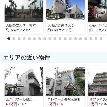
大阪公立大学 杉本
大阪総合保育大学
約1552m／20分
約3071m／39分
約529m／
エリアの近い物件
エスポワール墨江
プレアール長居公園Ⅲ
リアライズ
4.1
万
円
/ 1DK
3
万
円
/ 1R
5
万
円
/ 2D