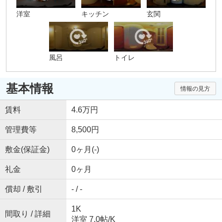
洋室
キッチン
玄関
風呂
トイレ
基本情報
情報の見方
賃料
4.6万円
管理費等
8,500円
敷金(保証金)
0ヶ月(-)
礼金
0ヶ月
償却 / 敷引
- / -
1K
間取り / 詳細
洋室 7.0帖
/
K