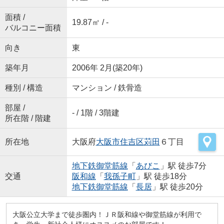
面積 /
19.87㎡ / -
バルコニー面積
向き
東
築年月
2006年 2月(築20年)
種別 / 構造
マンション / 鉄骨造
部屋 /
- / 1階 / 3階建
所在階 / 階建
所在地
大阪府
大阪市住吉区
苅田
６丁目
地下鉄御堂筋線
「
あびこ
」駅 徒歩7分
交通
阪和線
「
我孫子町
」駅 徒歩18分
地下鉄御堂筋線
「
長居
」駅 徒歩20分
大阪公立大学まで徒歩圏内！ＪＲ阪和線や御堂筋線が利用で