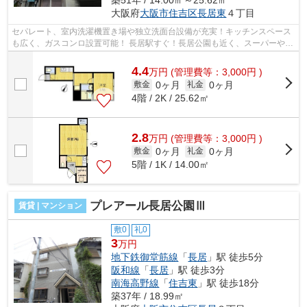
築51年 / 14.00㎡～25.62㎡
大阪府
大阪市住吉区
長居東
４丁目
セパレート、室内洗濯機置き場や独立洗面台設備が充実！キッチンスペース
も広く、ガスコンロ設置可能！ 長居駅すぐ！長居公園も近く、スーパーやド
ラックストアも徒歩圏内！ ■□■□■□■...
4.4
万
円
(管理費等：3,000円 )
0ヶ月
0ヶ月
敷金
礼金
4階 / 2K / 25.62㎡
2.8
万
円
(管理費等：3,000円 )
0ヶ月
0ヶ月
敷金
礼金
5階 / 1K / 14.00㎡
プレアール長居公園Ⅲ
賃貸 | マンション
敷0
礼0
3
万円
地下鉄御堂筋線
「
長居
」駅 徒歩5分
阪和線
「
長居
」駅 徒歩3分
南海高野線
「
住吉東
」駅 徒歩18分
築37年 / 18.99㎡