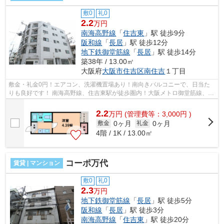
敷0
礼0
2.2
万円
南海高野線
「
住吉東
」駅 徒歩9分
阪和線
「
長居
」駅 徒歩12分
地下鉄御堂筋線
「
長居
」駅 徒歩14分
築38年 / 13.00㎡
大阪府
大阪市住吉区
南住吉
１丁目
敷金・礼金0円！エアコン、洗濯機置場あり！南向きバルコニーで、日当た
りも良好です！ 南海高野線、住吉東駅が徒歩圏内！大阪メトロ御堂筋線、JR
阪和線など3路線が利用可能です！ ■...
2.2
万
円
(管理費等：3,000円 )
0ヶ月
0ヶ月
敷金
礼金
4階 / 1K / 13.00㎡
コーポ万代
賃貸 | マンション
敷0
礼0
2.3
万円
地下鉄御堂筋線
「
長居
」駅 徒歩5分
阪和線
「
長居
」駅 徒歩3分
南海高野線
「
住吉東
」駅 徒歩20分