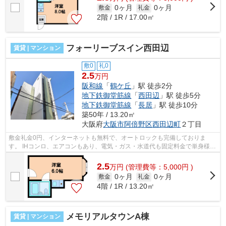
0ヶ月
0ヶ月
敷金
礼金
2階 / 1R / 17.00㎡
フォーリーブスイン西田辺
賃貸 | マンション
敷0
礼0
2.5
万円
阪和線
「
鶴ケ丘
」駅 徒歩2分
地下鉄御堂筋線
「
西田辺
」駅 徒歩5分
地下鉄御堂筋線
「
長居
」駅 徒歩10分
築50年 / 13.20㎡
大阪府
大阪市阿倍野区
西田辺町
２丁目
敷金礼金0円、インターネットも無料で、オートロックも完備しておりま
す。 IHコンロ、エアコンもあり、電気・ガス・水道代も固定料金で単身様に
オススメ物件です。 ■□■□■□■□■□■□■□■□...
2.5
万
円
(管理費等：5,000円 )
0ヶ月
0ヶ月
敷金
礼金
4階 / 1R / 13.20㎡
メモリアルタウンA棟
賃貸 | マンション