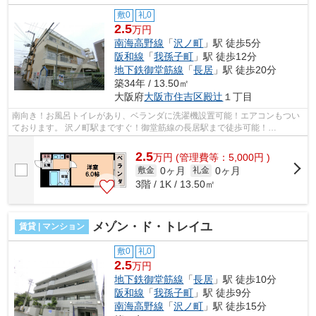
敷0
礼0
2.5
万円
南海高野線
「
沢ノ町
」駅 徒歩5分
阪和線
「
我孫子町
」駅 徒歩12分
地下鉄御堂筋線
「
長居
」駅 徒歩20分
築34年 / 13.50㎡
大阪府
大阪市住吉区
殿辻
１丁目
南向き！お風呂トイレがあり、ベランダに洗濯機設置可能！エアコンもつい
ております。 沢ノ町駅まですぐ！御堂筋線の長居駅まで徒歩可能！
■□■□■□■□■□■□■□■□■□■□■□■□■□■□■□■□■□■□■□■...
2.5
万
円
(管理費等：5,000円 )
0ヶ月
0ヶ月
敷金
礼金
3階 / 1K / 13.50㎡
メゾン・ド・トレイユ
賃貸 | マンション
敷0
礼0
2.5
万円
地下鉄御堂筋線
「
長居
」駅 徒歩10分
阪和線
「
我孫子町
」駅 徒歩9分
南海高野線
「
沢ノ町
」駅 徒歩15分