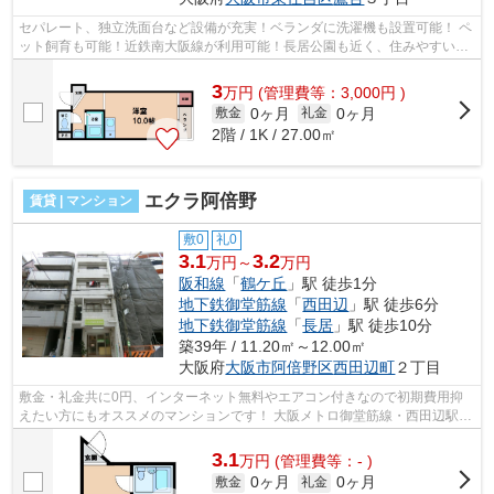
セパレート、独立洗面台など設備が充実！ベランダに洗濯機も設置可能！ ペ
ット飼育も可能！近鉄南大阪線が利用可能！長居公園も近く、住みやすい環
境になっております。 ■□■□■□■□■□■...
3
万
円
(管理費等：3,000円 )
0ヶ月
0ヶ月
敷金
礼金
2階 / 1K / 27.00㎡
エクラ阿倍野
賃貸 | マンション
敷0
礼0
3.1
3.2
万円～
万円
阪和線
「
鶴ケ丘
」駅 徒歩1分
地下鉄御堂筋線
「
西田辺
」駅 徒歩6分
地下鉄御堂筋線
「
長居
」駅 徒歩10分
築39年 / 11.20㎡～12.00㎡
大阪府
大阪市阿倍野区
西田辺町
２丁目
敷金・礼金共に0円、インターネット無料やエアコン付きなので初期費用抑
えたい方にもオススメのマンションです！ 大阪メトロ御堂筋線・西田辺駅、
利用可能でJR阪和線・鶴ケ丘駅もすぐ...
3.1
万
円
(管理費等：- )
0ヶ月
0ヶ月
敷金
礼金