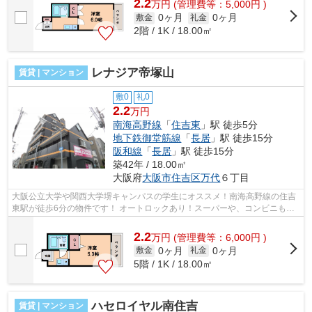
2.2
万
円
(管理費等：5,000円 )
0ヶ月
0ヶ月
敷金
礼金
2階 / 1K / 18.00㎡
レナジア帝塚山
賃貸 | マンション
敷0
礼0
2.2
万円
南海高野線
「
住吉東
」駅 徒歩5分
地下鉄御堂筋線
「
長居
」駅 徒歩15分
阪和線
「
長居
」駅 徒歩15分
築42年 / 18.00㎡
大阪府
大阪市住吉区
万代
６丁目
大阪公立大学や関西大学堺キャンパスの学生にオススメ！南海高野線の住吉
東駅が徒歩6分の物件です！ オートロックあり！スーパーや、コンビニも近
隣にあり、生活のしやすい環境です！...
2.2
万
円
(管理費等：6,000円 )
0ヶ月
0ヶ月
敷金
礼金
5階 / 1K / 18.00㎡
ハセロイヤル南住吉
賃貸 | マンション