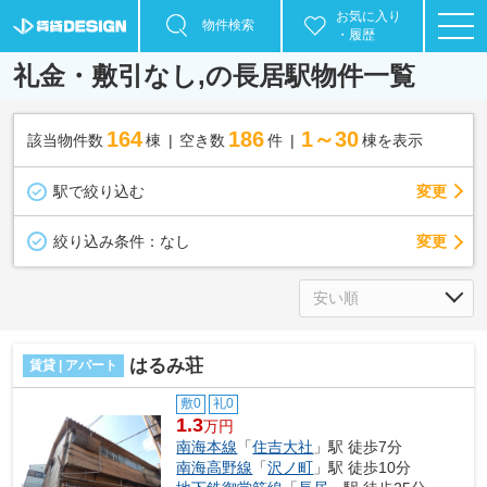
お気に入り
物件検索
・履歴
礼金・敷引なし,の長居駅物件一覧
164
186
1～30
該当物件数
棟
空き数
件
棟を表示
駅で絞り込む
変更
変更
絞り込み条件：
なし
はるみ荘
賃貸 | アパート
敷0
礼0
1.3
万円
南海本線
「
住吉大社
」駅 徒歩7分
南海高野線
「
沢ノ町
」駅 徒歩10分