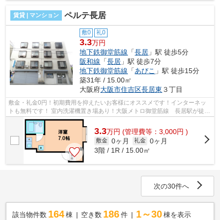
ペルテ長居
賃貸 | マンション
敷0
礼0
3.3
万円
地下鉄御堂筋線
「
長居
」駅 徒歩5分
阪和線
「
長居
」駅 徒歩7分
地下鉄御堂筋線
「
あびこ
」駅 徒歩15分
築31年 / 15.00㎡
大阪府
大阪市住吉区
長居東
３丁目
敷金・礼金0円！初期費用を抑えたいお客様にオススメです！インターネッ
トも無料です！ 室内洗濯機置き場あり！大阪メトロ御堂筋線 長居駅が徒歩
圏内です！ ■□■□■□■□■□■□■□■□■□■□■□...
3.3
万
円
(管理費等：3,000円 )
0ヶ月
0ヶ月
敷金
礼金
3階 / 1R / 15.00㎡
次の30件へ
164
186
1～30
該当物件数
棟
空き数
件
棟を表示