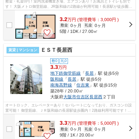
敷金・礼金0円！室内洗濯機置き場、エアコンあり！お風呂とトイレも別で
す！ 大阪メトロ御堂筋線、JR阪和線の2路線が利用可能！長居駅が徒歩圏内
です！ ■□■□■□■□■□■□■□■□■□■□■□■□■□■...
3.2
万
円
(管理費等：3,000円 )
0ヶ月
0ヶ月
敷金
礼金
5階 / 1DK / 27.00㎡
ＥＳＴ長居西
賃貸 | マンション
敷0
礼0
3.3
万円
地下鉄御堂筋線
「
長居
」駅 徒歩5分
阪和線
「
長居
」駅 徒歩5分
南海高野線
「
住吉東
」駅 徒歩15分
築28年 / 20.00㎡
大阪府
大阪市住吉区
長居西
２丁目
オートロック、エレベーターあり！セパレートになっており、ガスコンロ設
置可能！ 御堂筋線、ＪＲ阪和線の長居駅徒歩圏内！2路線利用可能です！
■□■□■□■□■□■□■□■□■□■□■□■□■□■□■□■□■□...
3.3
万
円
(管理費等：5,000円 )
0ヶ月
0ヶ月
敷金
礼金
9階 / 1K / 20.00㎡