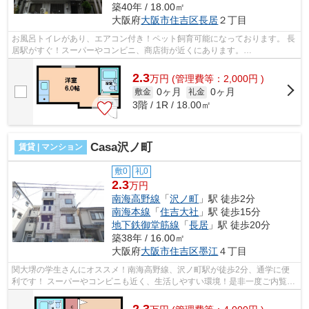
築40年 / 18.00㎡
大阪府
大阪市住吉区
長居
２丁目
お風呂トイレがあり、エアコン付き！ペット飼育可能になっております。 長
居駅がすぐ！スーパーやコンビニ、商店街が近くにあります。
■□■□■□■□■□■□■□■□■□■□■□■□■□■□■□■□■□■□■□■□ ご...
2.3
万
円
(管理費等：2,000円 )
0ヶ月
0ヶ月
敷金
礼金
3階 / 1R / 18.00㎡
Casa沢ノ町
賃貸 | マンション
敷0
礼0
2.3
万円
南海高野線
「
沢ノ町
」駅 徒歩2分
南海本線
「
住吉大社
」駅 徒歩15分
地下鉄御堂筋線
「
長居
」駅 徒歩20分
築38年 / 16.00㎡
大阪府
大阪市住吉区
墨江
４丁目
関大堺の学生さんにオススメ！南海高野線、沢ノ町駅が徒歩2分、通学に便
利です！ スーパーやコンビニも近く、生活しやすい環境！是非一度ご内覧に
お越しください！ ■□■□■□■□■□■□■□■□...