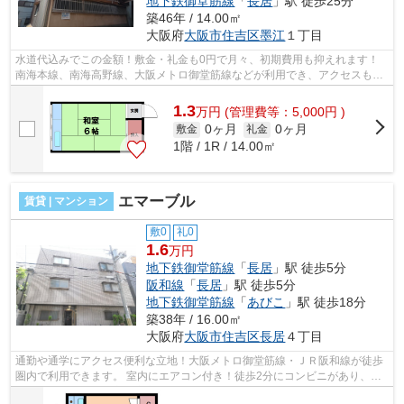
地下鉄御堂筋線
「
長居
」駅 徒歩25分
築46年 / 14.00㎡
大阪府
大阪市住吉区
墨江
１丁目
水道代込みでこの金額！敷金・礼金も0円で月々、初期費用も抑えれます！
南海本線、南海高野線、大阪メトロ御堂筋線などが利用でき、アクセスも便
利です！ ■□■□■□■□■□■□■□■□■□■□■□■□...
1.3
万
円
(管理費等：5,000円 )
0ヶ月
0ヶ月
敷金
礼金
1階 / 1R / 14.00㎡
エマーブル
賃貸 | マンション
敷0
礼0
1.6
万円
地下鉄御堂筋線
「
長居
」駅 徒歩5分
阪和線
「
長居
」駅 徒歩5分
地下鉄御堂筋線
「
あびこ
」駅 徒歩18分
築38年 / 16.00㎡
大阪府
大阪市住吉区
長居
４丁目
通勤や通学にアクセス便利な立地！大阪メトロ御堂筋線・ＪＲ阪和線が徒歩
圏内で利用できます。 室内にエアコン付き！徒歩2分にコンビニがあり、初
めての一人暮らしの方も安心です。 ...