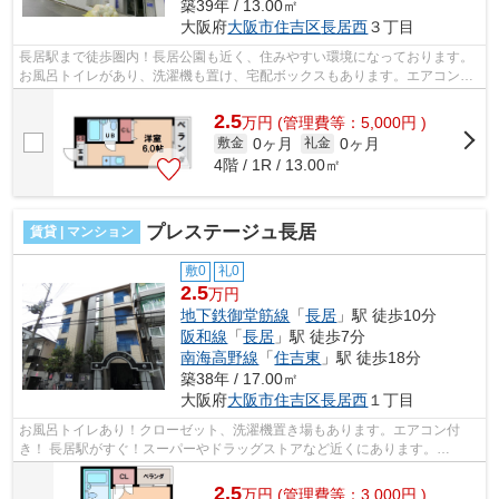
築39年 / 13.00㎡
大阪府
大阪市住吉区
長居西
３丁目
長居駅まで徒歩圏内！長居公園も近く、住みやすい環境になっております。
お風呂トイレがあり、洗濯機も置け、宅配ボックスもあります。エアコン付
き！ ■□■□■□■□■□■□■□■□■□■□■□■□■□■...
2.5
万
円
(管理費等：5,000円 )
0ヶ月
0ヶ月
敷金
礼金
4階 / 1R / 13.00㎡
プレステージュ長居
賃貸 | マンション
敷0
礼0
2.5
万円
地下鉄御堂筋線
「
長居
」駅 徒歩10分
阪和線
「
長居
」駅 徒歩7分
南海高野線
「
住吉東
」駅 徒歩18分
築38年 / 17.00㎡
大阪府
大阪市住吉区
長居西
１丁目
お風呂トイレあり！クローゼット、洗濯機置き場もあります。エアコン付
き！ 長居駅がすぐ！スーパーやドラッグストアなど近くにあります。
■□■□■□■□■□■□■□■□■□■□■□■□■□■□■□■□■□■□■□■...
2.5
万
円
(管理費等：3,000円 )