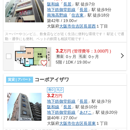
阪和線
「
長居
」駅 徒歩7分
地下鉄御堂筋線
「
長居
」駅 徒歩9分
南海高野線
「
住吉東
」駅 徒歩18分
築42年 / 19.00㎡
大阪府
大阪市住吉区
長居西
１丁目
スーパーやコンビニ、飲食店などが近く生活に便利な環境です！ 駅近くで通
勤・通学にも便利、ペットの飼育も相談可能です！
■□■□■□■□■□■□■□■□■□■□■□■□■□■□■□■□■□■□■□■□ ご覧いただき...
3.2
万
円
(管理費等：3,000円 )
0ヶ月
0ヶ月
敷金
礼金
5階 / 1DK / 19.00㎡
コーポアイザワ
賃貸 | アパート
敷0
礼0
3.2
万円
地下鉄御堂筋線
「
長居
」駅 徒歩7分
阪和線
「
長居
」駅 徒歩10分
地下鉄御堂筋線
「
あびこ
」駅 徒歩20分
築40年 / 27.00㎡
大阪府
大阪市住吉区
長居東
１丁目