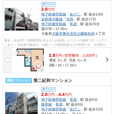
敷0
礼0
2.8
万円
地下鉄御堂筋線
「
あびこ
」駅 徒歩14分
近鉄南大阪線
「
矢田
」駅 徒歩17分
地下鉄御堂筋線
「
長居
」駅 徒歩25分
築37年 / 17.00㎡
大阪府
大阪市東住吉区
公園南矢田
４丁目
敷金・礼金0円！初期費用を抑えたいお客様にオススメの物件です！エアコ
ンあり！ 近鉄南大阪線や、大阪メトロ御堂筋線などが利用でき、矢田西小学
校区です！ ■□■□■□■□■□■□■□■□■□■□■□...
2.8
万
円
(管理費等：2,000円 )
0ヶ月
0ヶ月
敷金
礼金
3階 / 1K / 17.00㎡
第二紀和マンション
賃貸 | マンション
敷0
礼0
2.8
4.4
万円～
万円
地下鉄御堂筋線
「
長居
」駅 徒歩5分
阪和線
「
長居
」駅 徒歩5分
地下鉄御堂筋線
「
あびこ
」駅 徒歩15分