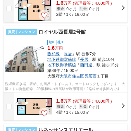
1.6
万
円
(管理費等：4,000円 )
0ヶ月
0ヶ月
敷金
礼金
2階 / 1K / 16.00㎡
ロイヤル西長居2号館
賃貸 | マンション
敷0
礼0
1.6
万円
阪和線
「
長居
」駅 徒歩7分
地下鉄御堂筋線
「
長居
」駅 徒歩10分
地下鉄御堂筋線
「
西田辺
」駅 徒歩15分
築38年 / 15.00㎡
大阪府
大阪市住吉区
長居西
１丁目
洗濯機置き場、収納、お風呂・トイレあり。オートロックもございます！ 大
阪メトロ御堂筋線、JR阪和線の長居駅が利用可能！2路線が徒歩圏内です！
■□■□■□■□■□■□■□■□■□■□■□■□■□■□■□■□...
1.6
万
円
(管理費等：4,000円 )
0ヶ月
0ヶ月
敷金
礼金
4階 / 1K / 15.00㎡
ルネッサンスエリエール
賃貸 | マンション