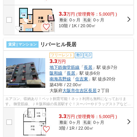
3.3
万
円
(管理費等：5,000円 )
0ヶ月
0ヶ月
敷金
礼金
10階 / 1K / 20.00㎡
リバーヒル長居
賃貸 | マンション
フリーレント
敷0
礼0
3.3
万円
地下鉄御堂筋線
「
長居
」駅 徒歩7分
阪和線
「
長居
」駅 徒歩6分
南海高野線
「
住吉東
」駅 徒歩20分
築43年 / 22.00㎡
大阪府
大阪市住吉区
長居
２丁目
エアコン、収納あり！ペット飼育可能！ネット利用も無料になっておりま
す。 御堂筋線、ＪＲ阪和線の長居駅すぐ！スーパーやドラッグストアなど近
くにあります。 ■□■□■□■□■□■□■□■□■□■...
3.3
万
円
(管理費等：5,000円 )
0ヶ月
0ヶ月
敷金
礼金
3階 / 1R / 22.00㎡