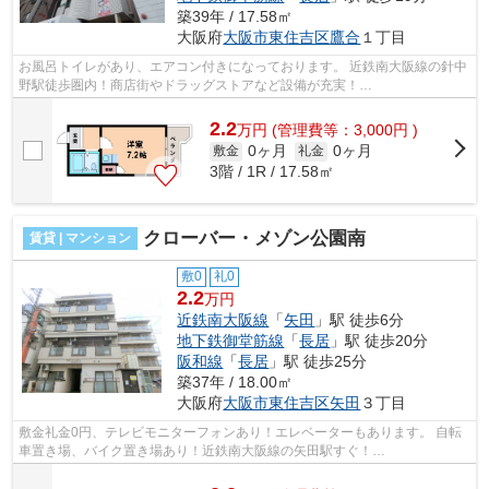
築39年 / 17.58㎡
大阪府
大阪市東住吉区
鷹合
１丁目
お風呂トイレがあり、エアコン付きになっております。 近鉄南大阪線の針中
野駅徒歩圏内！商店街やドラッグストアなど設備が充実！
■□■□■□■□■□■□■□■□■□■□■□■□■□■□■□■□■□■□■□■□ ご覧い...
2.2
万
円
(管理費等：3,000円 )
0ヶ月
0ヶ月
敷金
礼金
3階 / 1R / 17.58㎡
クローバー・メゾン公園南
賃貸 | マンション
敷0
礼0
2.2
万円
近鉄南大阪線
「
矢田
」駅 徒歩6分
地下鉄御堂筋線
「
長居
」駅 徒歩20分
阪和線
「
長居
」駅 徒歩25分
築37年 / 18.00㎡
大阪府
大阪市東住吉区
矢田
３丁目
敷金礼金0円、テレビモニターフォンあり！エレベーターもあります。 自転
車置き場、バイク置き場あり！近鉄南大阪線の矢田駅すぐ！
■□■□■□■□■□■□■□■□■□■□■□■□■□■□■□■□■□■□■□■□ ご覧...