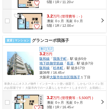
5階 / 1R / 11.20㎡
3.2
万
円
(管理費等：- )
0ヶ月
0ヶ月
敷金
礼金
5階 / 1R / 12.00㎡
グランコーポ我孫子
賃貸 | マンション
敷0
礼0
3.2
万円
阪和線
「
我孫子町
」駅 徒歩5分
地下鉄御堂筋線
「
長居
」駅 徒歩7分
阪和線
「
杉本町
」駅 徒歩17分
築36年 / 16.45㎡
大阪府
大阪市住吉区
我孫子
１丁目
単身さんにオススメ物件！インターネット使い放題で、しかもバストイレ別
のお部屋です！ 大阪市内での一人暮らしをサポートしますので、お気軽にお
問い合わせください！ ■□■□■□■□■□■...
3.2
万
円
(管理費等：5,500円 )
0ヶ月
0ヶ月
敷金
礼金
3階 / 1R / 16.45㎡