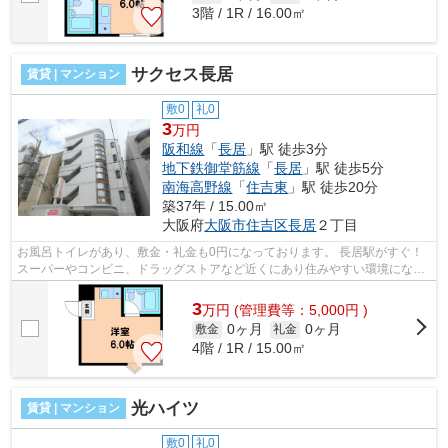
3階 / 1R / 16.00㎡
サクセス長居
賃貸 | マンション
敷0
礼0
3
万円
阪和線
「
長居
」駅 徒歩3分
地下鉄御堂筋線
「
長居
」駅 徒歩5分
南海高野線
「
住吉東
」駅 徒歩20分
築37年 / 15.00㎡
大阪府
大阪市住吉区
長居
２丁目
お風呂トイレがあり、敷金・礼金も0円になっております。 長居駅がすぐ！
スーパーやコンビニ、ドラッグストアなど近くにあり住みやすい環境になっ
ております。 ■□■□■□■□■□■□■□■□■□■□...
3
万
円
(管理費等：5,000円 )
0ヶ月
0ヶ月
敷金
礼金
4階 / 1R / 15.00㎡
光ハイツ
賃貸 | マンション
敷0
礼0