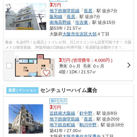
3
万円
地下鉄御堂筋線
「
長居
」駅 徒歩7分
阪和線
「
長居
」駅 徒歩7分
南海高野線
「
住吉東
」駅 徒歩15分
築53年 / 21.57㎡
大阪府
大阪市住吉区
大領
４丁目
敷金・礼金0円！お風呂とトイレが別、2口ガスコンロも設置可能です！ 大阪
メトロ御堂筋線、JR阪和線の2路線が利用可能！長居駅徒歩圏内です！
■□■□■□■□■□■□■□■□■□■□■□■□■□■□■□■□■□■□...
3
万
円
(管理費等：4,000円 )
0ヶ月
0ヶ月
敷金
礼金
4階 / 1DK / 21.57㎡
センチュリーハイム鷹合
賃貸 | マンション
敷0
礼0
3
万円
近鉄南大阪線
「
針中野
」駅 徒歩8分
地下鉄御堂筋線
「
長居
」駅 徒歩20分
地下鉄谷町線
「
駒川中野
」駅 徒歩18分
築41年 / 27.00㎡
大阪府
大阪市東住吉区
鷹合
３丁目