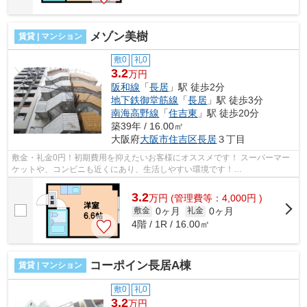
メゾン美樹
賃貸 | マンション
敷0
礼0
3.2
万円
阪和線
「
長居
」駅 徒歩2分
地下鉄御堂筋線
「
長居
」駅 徒歩3分
南海高野線
「
住吉東
」駅 徒歩20分
築39年 / 16.00㎡
大阪府
大阪市住吉区
長居
３丁目
敷金・礼金0円！初期費用を抑えたいお客様にオススメです！ スーパーマー
ケットや、コンビニも近くにあり、生活しやすい環境です！
■□■□■□■□■□■□■□■□■□■□■□■□■□■□■□■□■□■□■□■□ ご覧...
3.2
万
円
(管理費等：4,000円 )
0ヶ月
0ヶ月
敷金
礼金
4階 / 1R / 16.00㎡
コーポイン長居A棟
賃貸 | マンション
敷0
礼0
3.2
万円