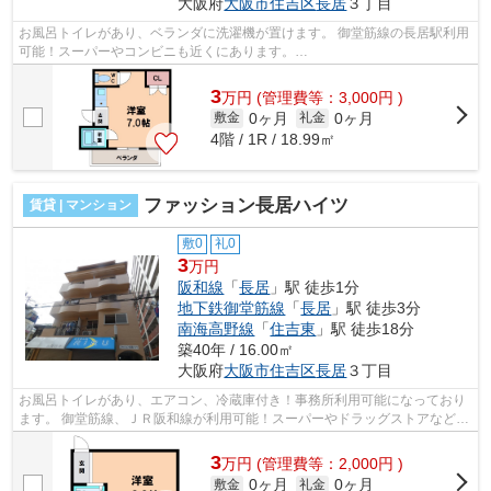
大阪府
大阪市住吉区
長居
３丁目
お風呂トイレがあり、ベランダに洗濯機が置けます。 御堂筋線の長居駅利用
可能！スーパーやコンビニも近くにあります。
■□■□■□■□■□■□■□■□■□■□■□■□■□■□■□■□■□■□■□■□ ご覧いただき、あ...
3
万
円
(管理費等：3,000円 )
0ヶ月
0ヶ月
敷金
礼金
4階 / 1R / 18.99㎡
ファッション長居ハイツ
賃貸 | マンション
敷0
礼0
3
万円
阪和線
「
長居
」駅 徒歩1分
地下鉄御堂筋線
「
長居
」駅 徒歩3分
南海高野線
「
住吉東
」駅 徒歩18分
築40年 / 16.00㎡
大阪府
大阪市住吉区
長居
３丁目
お風呂トイレがあり、エアコン、冷蔵庫付き！事務所利用可能になっており
ます。 御堂筋線、ＪＲ阪和線が利用可能！スーパーやドラッグストアなど近
くにあります。 ■□■□■□■□■□■□■□■□■...
3
万
円
(管理費等：2,000円 )
0ヶ月
0ヶ月
敷金
礼金