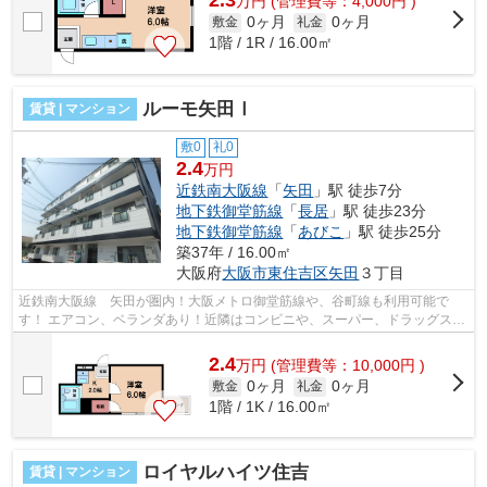
2.3
万
円
(管理費等：4,000円 )
0ヶ月
0ヶ月
敷金
礼金
1階 / 1R / 16.00㎡
ルーモ矢田Ⅰ
賃貸 | マンション
敷0
礼0
2.4
万円
近鉄南大阪線
「
矢田
」駅 徒歩7分
地下鉄御堂筋線
「
長居
」駅 徒歩23分
地下鉄御堂筋線
「
あびこ
」駅 徒歩25分
築37年 / 16.00㎡
大阪府
大阪市東住吉区
矢田
３丁目
近鉄南大阪線 矢田が圏内！大阪メトロ御堂筋線や、谷町線も利用可能で
す！ エアコン、ベランダあり！近隣はコンビニや、スーパー、ドラッグスト
アなどあり、生活がしやすいです！ ■...
2.4
万
円
(管理費等：10,000円 )
0ヶ月
0ヶ月
敷金
礼金
1階 / 1K / 16.00㎡
ロイヤルハイツ住吉
賃貸 | マンション