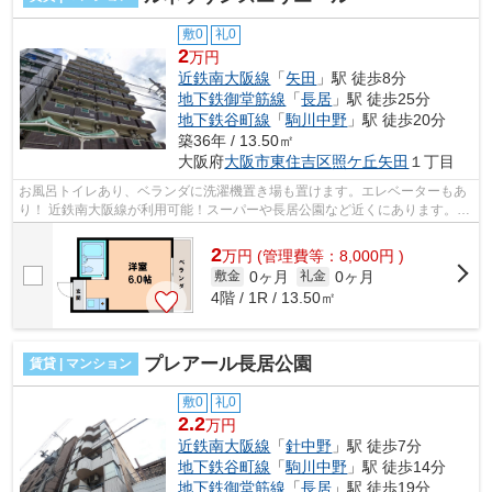
敷0
礼0
2
万円
近鉄南大阪線
「
矢田
」駅 徒歩8分
地下鉄御堂筋線
「
長居
」駅 徒歩25分
地下鉄谷町線
「
駒川中野
」駅 徒歩20分
築36年 / 13.50㎡
大阪府
大阪市東住吉区
照ケ丘矢田
１丁目
お風呂トイレあり、ベランダに洗濯機置き場も置けます。エレベーターもあ
り！ 近鉄南大阪線が利用可能！スーパーや長居公園など近くにあります。
■□■□■□■□■□■□■□■□■□■□■□■□■□■□■□■□■...
2
万
円
(管理費等：8,000円 )
0ヶ月
0ヶ月
敷金
礼金
4階 / 1R / 13.50㎡
プレアール長居公園
賃貸 | マンション
敷0
礼0
2.2
万円
近鉄南大阪線
「
針中野
」駅 徒歩7分
地下鉄谷町線
「
駒川中野
」駅 徒歩14分
地下鉄御堂筋線
「
長居
」駅 徒歩19分