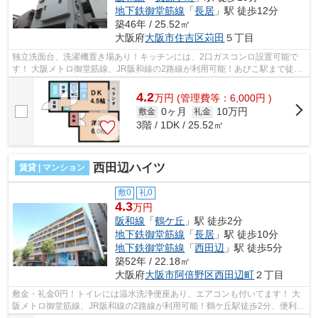
地下鉄御堂筋線
「
長居
」駅 徒歩12分
築46年 / 25.52㎡
大阪府
大阪市住吉区
苅田
５丁目
独立洗面台、洗濯機置き場あり！キッチンには、2口ガスコンロ設置可能で
す！ 大阪メトロ御堂筋線、JR阪和線の2路線が利用可能！あびこ駅まで徒歩
3分！インターネット無料のお部屋です...
4.2
万
円
(管理費等：6,000円 )
0ヶ月
10万円
敷金
礼金
3階 / 1DK / 25.52㎡
西田辺ハイツ
賃貸 | マンション
敷0
礼0
4.3
万円
阪和線
「
鶴ケ丘
」駅 徒歩2分
地下鉄御堂筋線
「
長居
」駅 徒歩10分
地下鉄御堂筋線
「
西田辺
」駅 徒歩5分
築52年 / 22.18㎡
大阪府
大阪市阿倍野区
西田辺町
２丁目
敷金・礼金0円！トイレには温水洗浄便座あり、エアコンも付いてます！ 大
阪メトロ御堂筋線、JR阪和線の2路線が利用可能！鶴ケ丘駅徒歩2分、便利な