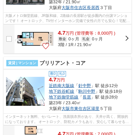
築32年 / 21.90㎡
大阪府
大阪市住吉区
長居西
３丁目
大阪メトロ御堂筋線、JR阪和線、2路線の長居駅が徒歩圏内の分譲マンショ
ンです！ オートロック、TV付インターホン完備で女性の方でも安心！宅配
BOXや1口IHコンロなど嬉しい設備が充実...
4.7
万
円
(管理費等：8,000円 )
0ヶ月
0ヶ月
敷金
礼金
3階 / 1R / 21.90㎡
ブリリアント・コア
賃貸 | マンション
敷0
礼0
4.7
万円
近鉄南大阪線
「
針中野
」駅 徒歩12分
地下鉄谷町線
「
駒川中野
」駅 徒歩18分
地下鉄御堂筋線
「
長居
」駅 徒歩28分
築23年 / 23.40㎡
大阪府
大阪市東住吉区
湯里
５丁目
インターネット無料、セパレート、洗面脱衣所があり、天井が高く、開放的
になっております。 オートロック、防犯カメラもあり、安心して暮らせる環
境になっております。 ■□■□■□■□■□■...
4.7
万
円
(管理費等：7,000円 )