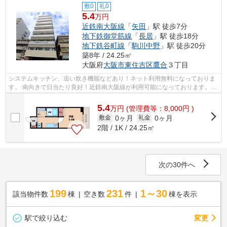
敷0
礼0
5.4
万円
近鉄南大阪線
「
矢田
」駅 徒歩7分
地下鉄御堂筋線
「
長居
」駅 徒歩18分
地下鉄谷町線
「
駒川中野
」駅 徒歩20分
築8年 / 24.25㎡
大阪府
大阪市東住吉区
鷹合
３丁目
システムキッチン、追い炊き機能などあり！ネット利用無料になっておりま
す。 南向きで日当たり良好！近鉄南大阪線が利用可能になっております。
■□■□■□■□■□■□■□■□■□■□■□■□■□■□■□■□■...
5.4
万
円
(管理費等：8,000円 )
0ヶ月
0ヶ月
敷金
礼金
2階 / 1K / 24.25㎡
次の30件へ
199
231
1～30
該当物件数
棟
空き数
件
棟を表示
駅で絞り込む
変更