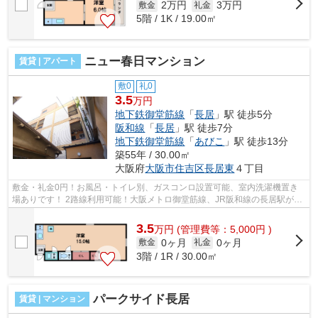
2万円
3万円
敷金
礼金
5階 / 1K / 19.00㎡
ニュー春日マンション
賃貸 | アパート
敷0
礼0
3.5
万円
地下鉄御堂筋線
「
長居
」駅 徒歩5分
阪和線
「
長居
」駅 徒歩7分
地下鉄御堂筋線
「
あびこ
」駅 徒歩13分
築55年 / 30.00㎡
大阪府
大阪市住吉区
長居東
４丁目
敷金・礼金0円！お風呂・トイレ別、ガスコンロ設置可能、室内洗濯機置き
場ありです！ 2路線利用可能！大阪メトロ御堂筋線、JR阪和線の長居駅が徒
歩圏内です！ ■□■□■□■□■□■□■□■□■□■□■...
3.5
万
円
(管理費等：5,000円 )
0ヶ月
0ヶ月
敷金
礼金
3階 / 1R / 30.00㎡
パークサイド長居
賃貸 | マンション