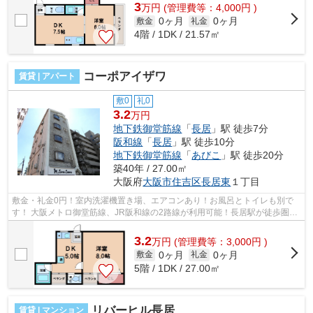
3
万
円
(管理費等：4,000円 )
0ヶ月
0ヶ月
敷金
礼金
4階 / 1DK / 21.57㎡
コーポアイザワ
賃貸 | アパート
敷0
礼0
3.2
万円
地下鉄御堂筋線
「
長居
」駅 徒歩7分
阪和線
「
長居
」駅 徒歩10分
地下鉄御堂筋線
「
あびこ
」駅 徒歩20分
築40年 / 27.00㎡
大阪府
大阪市住吉区
長居東
１丁目
敷金・礼金0円！室内洗濯機置き場、エアコンあり！お風呂とトイレも別で
す！ 大阪メトロ御堂筋線、JR阪和線の2路線が利用可能！長居駅が徒歩圏内
です！ ■□■□■□■□■□■□■□■□■□■□■□■□■□■...
3.2
万
円
(管理費等：3,000円 )
0ヶ月
0ヶ月
敷金
礼金
5階 / 1DK / 27.00㎡
リバーヒル長居
賃貸 | マンション