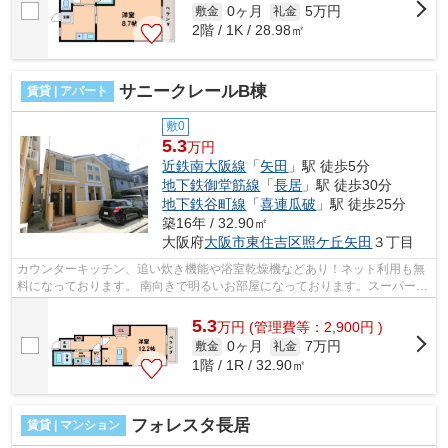
0ヶ月
5万円
敷金
礼金
2階 / 1K / 28.98㎡
サニークレールB棟
賃貸 | アパート
敷0
5.3
万円
近鉄南大阪線
「
矢田
」駅 徒歩5分
地下鉄御堂筋線
「
長居
」駅 徒歩30分
地下鉄谷町線
「
喜連瓜破
」駅 徒歩25分
築16年 / 32.90㎡
大阪府
大阪市東住吉区
照ケ丘矢田
３丁目
カウンターキッチン、追い炊き機能や浴室乾燥機などあり！ネット利用も無
料になっております。 南向きで明るいお部屋になっております。スーパーも
近くにあります。 ■□■□■□■□■□■□■□■...
5.3
万
円
(管理費等：2,900円 )
0ヶ月
7万円
敷金
礼金
1階 / 1R / 32.90㎡
フォレスタ長居
賃貸 | マンション