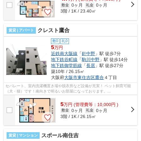
0ヶ月
0ヶ月
敷金
礼金
3階 / 1K / 23.40㎡
クレスト鷹合
賃貸 | アパート
敷0
礼0
5
万円
近鉄南大阪線
「
針中野
」駅 徒歩7分
地下鉄谷町線
「
駒川中野
」駅 徒歩14分
地下鉄御堂筋線
「
長居
」駅 徒歩27分
築10年 / 26.15㎡
大阪府
大阪市東住吉区
鷹合
４丁目
セパレート、室内洗濯機置き場や脱衣所など設備が充実！ ペット飼育可能
（犬・猫）です！南向きで明るいお部屋になっております。
■□■□■□■□■□■□■□■□■□■□■□■□■□■□■□■□■□■□■□■□ ご覧い...
5
万
円
(管理費等：10,000円 )
0ヶ月
0ヶ月
敷金
礼金
3階 / 1K / 26.15㎡
スポール南住吉
賃貸 | マンション