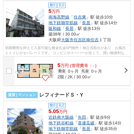
敷0
礼0
5
万円
南海高野線
「
住吉東
」駅 徒歩10分
地下鉄御堂筋線
「
長居
」駅 徒歩14分
阪和線
「
長居
」駅 徒歩13分
築38年 / 30.00㎡
大阪府
大阪市住吉区
南住吉
１丁目
初期費用を抑えて入居可能な敷金礼金0円物件！独立洗面台があり、お風呂
とトイレがセパレートです。 コンビニやスーパーが近くて、買い物便利な周
辺環境！初めての一人暮らしにもオス...
5
万
円
(管理費等：- )
0ヶ月
0ヶ月
敷金
礼金
2階 / 2K / 30.00㎡
レフィナードＳ・Y
賃貸 | マンション
敷0
礼0
5.05
万円
近鉄南大阪線
「
矢田
」駅 徒歩9分
地下鉄谷町線
「
喜連瓜破
」駅 徒歩14分
地下鉄御堂筋線
「
長居
」駅 徒歩35分