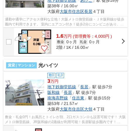
地下鉄御堂筋線
「
あびこ
」駅 徒歩18分
築38年 / 16.00㎡
大阪府
大阪市住吉区
長居
４丁目
通勤や通学にアクセス便利な立地！大阪メトロ御堂筋線・ＪＲ阪和線が徒歩
圏内で利用できます。 室内にエアコン付き！徒歩2分にコンビニがあり、初
めての一人暮らしの方も安心です。 ...
1.6
万
円
(管理費等：4,000円 )
0ヶ月
0ヶ月
敷金
礼金
2階 / 1K / 16.00㎡
光ハイツ
賃貸 | マンション
敷0
礼0
3
万円
地下鉄御堂筋線
「
長居
」駅 徒歩7分
阪和線
「
長居
」駅 徒歩7分
南海高野線
「
住吉東
」駅 徒歩15分
築53年 / 21.57㎡
大阪府
大阪市住吉区
大領
４丁目
敷金・礼金0円！お風呂とトイレが別、2口ガスコンロも設置可能です！ 大阪
メトロ御堂筋線、JR阪和線の2路線が利用可能！長居駅徒歩圏内です！
■□■□■□■□■□■□■□■□■□■□■□■□■□■□■□■□■□■□...