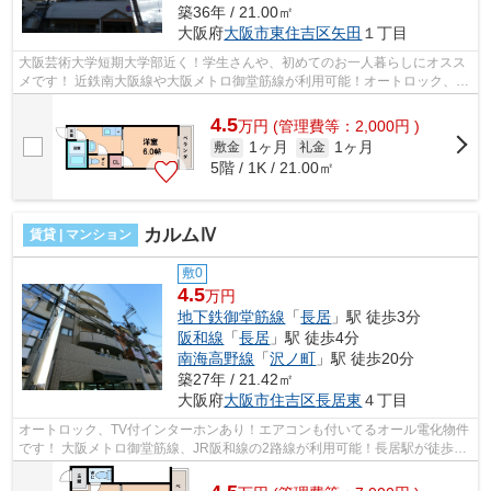
築36年 / 21.00㎡
大阪府
大阪市東住吉区
矢田
１丁目
大阪芸術大学短期大学部近く！学生さんや、初めてのお一人暮らしにオスス
メです！ 近鉄南大阪線や大阪メトロ御堂筋線が利用可能！オートロック、エ
アコンも付いてます！ ■□■□■□■□■□■...
4.5
万
円
(管理費等：2,000円 )
1ヶ月
1ヶ月
敷金
礼金
5階 / 1K / 21.00㎡
カルムⅣ
賃貸 | マンション
敷0
4.5
万円
地下鉄御堂筋線
「
長居
」駅 徒歩3分
阪和線
「
長居
」駅 徒歩4分
南海高野線
「
沢ノ町
」駅 徒歩20分
築27年 / 21.42㎡
大阪府
大阪市住吉区
長居東
４丁目
オートロック、TV付インターホンあり！エアコンも付いてるオール電化物件
です！ 大阪メトロ御堂筋線、JR阪和線の2路線が利用可能！長居駅が徒歩圏
内です！ ■□■□■□■□■□■□■□■□■□■□■□■□...