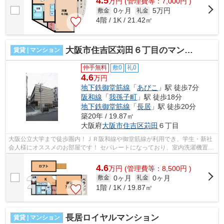
4.5
万
円
(管理費等：7,000円 )
0ヶ月
5万円
敷金
礼金
4階 / 1K / 21.42㎡
大阪市住吉区苅田６丁目のマンション
賃貸 | マンション
仲手無料
敷0
礼0
4.6
万円
地下鉄御堂筋線
「
あびこ
」駅 徒歩7分
阪和線
「
我孫子町
」駅 徒歩18分
地下鉄御堂筋線
「
長居
」駅 徒歩20分
築20年 / 19.87㎡
大阪府
大阪市住吉区
苅田
６丁目
大阪公立大学まで徒歩圏内！ＪＲ阪和線や御堂筋線が利用でき、学生・新社
会人様にオススメのお部屋です！ セパレートになっており、室内洗濯機置場
もあり、家具家電が付いております...
4.6
万
円
(管理費等：8,500円 )
0ヶ月
0ヶ月
敷金
礼金
1階 / 1K / 19.87㎡
長居ロイヤルマンション
賃貸 | マンション