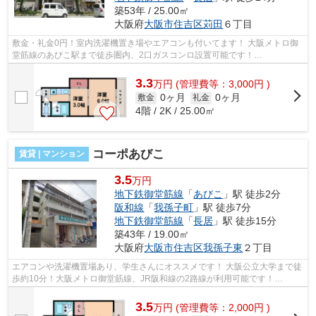
築53年 / 25.00㎡
大阪府
大阪市住吉区
苅田
６丁目
敷金・礼金0円！室内洗濯機置き場やエアコンも付いてます！ 大阪メトロ御
堂筋線のあびこ駅まで徒歩圏内、2口ガスコンロ設置可能です！
■□■□■□■□■□■□■□■□■□■□■□■□■□■□■□■□■□■□■□■□ ご...
3.3
万
円
(管理費等：3,000円 )
0ヶ月
0ヶ月
敷金
礼金
4階 / 2K / 25.00㎡
コーポあびこ
賃貸 | マンション
3.5
万円
地下鉄御堂筋線
「
あびこ
」駅 徒歩2分
阪和線
「
我孫子町
」駅 徒歩7分
地下鉄御堂筋線
「
長居
」駅 徒歩15分
築43年 / 19.00㎡
大阪府
大阪市住吉区
我孫子東
２丁目
エアコンや洗濯機置場あり、学生さんにオススメです！ 大阪公立大学まで徒
歩約10分！大阪メトロ御堂筋線、JR阪和線の2路線が利用可能です！
■□■□■□■□■□■□■□■□■□■□■□■□■□■□■□■□■□■□■□...
3.5
万
円
(管理費等：2,000円 )