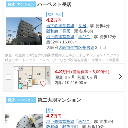
ハーベスト長居
賃貸 | マンション
敷0
礼0
4.2
万円
地下鉄御堂筋線
「
長居
」駅 徒歩4分
阪和線
「
長居
」駅 徒歩8分
地下鉄御堂筋線
「
あびこ
」駅 徒歩12分
築32年 / 16.00㎡
大阪府
大阪市住吉区
長居東
３丁目
敷金・礼金共に0円なので初期費用抑える事が出来るマンション！エアコン
付きにオートロック・エレベーターなどの設備も完備！ 大阪メトロ御堂筋
線・長居駅すぐ近くで交通の便も良いマ...
4.2
万
円
(管理費等：5,000円 )
0ヶ月
0ヶ月
敷金
礼金
2階 / 1K / 16.00㎡
第二大朋マンション
賃貸 | マンション
敷0
4.2
万円
地下鉄御堂筋線
「
あびこ
」駅 徒歩3分
阪和線
「
我孫子町
」駅 徒歩10分