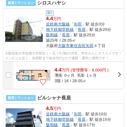
シロスハヤシ
賃貸 | マンション
敷0
4.4
万円
近鉄南大阪線
「
矢田
」駅 徒歩3分
地下鉄御堂筋線
「
長居
」駅 徒歩20分
阪和線
「
長居
」駅 徒歩25分
築25年 / 28.05㎡
大阪府
大阪市東住吉区
矢田
４丁目
大阪芸術大学短期大学部近く！広々9.2帖の洋室、学生さんにオススメです！
コンビニも近く、矢田駅まで徒歩3分なので通勤・通学に便利です！
■□■□■□■□■□■□■□■□■□■□■□■□■□■□■□■□■□■□■...
4.4
万
円
(管理費等：8,000円 )
0ヶ月
1ヶ月
敷金
礼金
3階 / 1K / 28.05㎡
ビルシャナ長居
賃貸 | マンション
4.5
万円
近鉄南大阪線
「
矢田
」駅 徒歩10分
地下鉄御堂筋線
「
長居
」駅 徒歩15分
阪和線
「
長居
」駅 徒歩17分