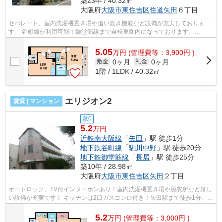
築23年 / 40.32㎡
大阪府
大阪市東住吉区
住道矢田
６丁目
セパレート、室内洗濯機置き場や追い炊き機能など設備が充実しておりま
す。 谷町線が利用可能！御堂筋線まで自転車圏内になっております。
■□■□■□■□■□■□■□■□■□■□■□■□■□■□■□■□■□■□■□■...
5.05
万
円
(管理費等：3,900円 )
0ヶ月
0ヶ月
敷金
礼金
1階 / 1LDK / 40.32㎡
エリジオン2
賃貸 | マンション
敷0
5.2
万円
近鉄南大阪線
「
矢田
」駅 徒歩1分
地下鉄谷町線
「
駒川中野
」駅 徒歩20分
地下鉄御堂筋線
「
長居
」駅 徒歩25分
築10年 / 28.98㎡
大阪府
大阪市東住吉区
矢田
２丁目
オートロック、TV付インターホンあり！室内洗濯機置き場や脱衣所など嬉し
い設備が充実です！ キッチンは2口ガスコンロ付き！矢田駅まで徒歩1分、イ
ンターネット無料の物件です！ ■□■...
5.2
万
円
(管理費等：3,000円 )