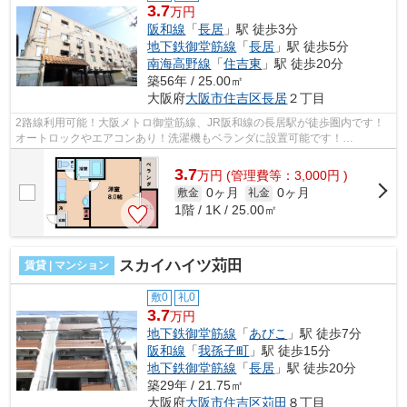
3.7
万円
阪和線
「
長居
」駅 徒歩3分
地下鉄御堂筋線
「
長居
」駅 徒歩5分
南海高野線
「
住吉東
」駅 徒歩20分
築56年 / 25.00㎡
大阪府
大阪市住吉区
長居
２丁目
2路線利用可能！大阪メトロ御堂筋線、JR阪和線の長居駅が徒歩圏内です！
オートロックやエアコンあり！洗濯機もベランダに設置可能です！
■□■□■□■□■□■□■□■□■□■□■□■□■□■□■□■□■□■□■□■□...
3.7
万
円
(管理費等：3,000円 )
0ヶ月
0ヶ月
敷金
礼金
1階 / 1K / 25.00㎡
スカイハイツ苅田
賃貸 | マンション
敷0
礼0
3.7
万円
地下鉄御堂筋線
「
あびこ
」駅 徒歩7分
阪和線
「
我孫子町
」駅 徒歩15分
地下鉄御堂筋線
「
長居
」駅 徒歩20分
築29年 / 21.75㎡
大阪府
大阪市住吉区
苅田
８丁目