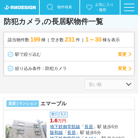
お気に入り
物件検索
・履歴
防犯カメラ,の長居駅物件一覧
199
231
1～30
該当物件数
棟
空き数
件
棟を表示
駅で絞り込む
変更
変更
絞り込み条件：
防犯カメラ
エマーブル
賃貸 | マンション
敷0
礼0
1.6
万円
地下鉄御堂筋線
「
長居
」駅 徒歩5分
阪和線
「
長居
」駅 徒歩5分