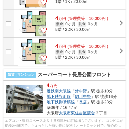
1階 / 1K / 20.00㎡
4
万
円
(管理費等：10,000円 )
0ヶ月
0ヶ月
敷金
礼金
5階 / 2DK / 30.00㎡
4
万
円
(管理費等：10,000円 )
0ヶ月
0ヶ月
敷金
礼金
5階 / 2DK / 30.00㎡
スーパーコート長居公園フロント
賃貸 | マンション
4
万円
近鉄南大阪線
「
針中野
」駅 徒歩10分
地下鉄谷町線
「
駒川中野
」駅 徒歩16分
地下鉄御堂筋線
「
長居
」駅 徒歩23分
築36年 / 16.47㎡
大阪府
大阪市東住吉区
鷹合
３丁目
エアコン・収納スペースあり！共有部分に駐輪場もございます。 コンビニが
徒歩5分圏内で、ちょっとした買い物に便利！オートロック付で、安心のセ