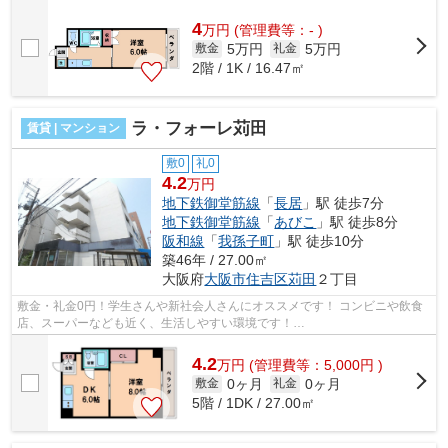
キュリティです。 ■□■□■□■□■□■□■□■□...
4
万
円
(管理費等：- )
5万円
5万円
敷金
礼金
2階 / 1K / 16.47㎡
ラ・フォーレ苅田
賃貸 | マンション
敷0
礼0
4.2
万円
地下鉄御堂筋線
「
長居
」駅 徒歩7分
地下鉄御堂筋線
「
あびこ
」駅 徒歩8分
阪和線
「
我孫子町
」駅 徒歩10分
築46年 / 27.00㎡
大阪府
大阪市住吉区
苅田
２丁目
敷金・礼金0円！学生さんや新社会人さんにオススメです！ コンビニや飲食
店、スーパーなども近く、生活しやすい環境です！
■□■□■□■□■□■□■□■□■□■□■□■□■□■□■□■□■□■□■□■□ ご覧いただき...
4.2
万
円
(管理費等：5,000円 )
0ヶ月
0ヶ月
敷金
礼金
5階 / 1DK / 27.00㎡