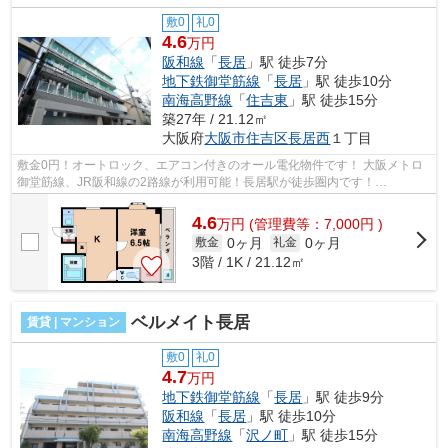
敷0
礼0
4.6
万円
阪和線
「
長居
」駅 徒歩7分
地下鉄御堂筋線
「
長居
」駅 徒歩10分
南海高野線
「
住吉東
」駅 徒歩15分
築27年 / 21.12㎡
大阪府
大阪市住吉区
長居西
１丁目
敷金0円！オートロック、エアコン付きのオール電化物件です！ 大阪メトロ
御堂筋線、JR阪和線の2路線が利用可能！長居駅が徒歩圏内です！
■□■□■□■□■□■□■□■□■□■□■□■□■□■□■□■□■□■□■□■□ ...
4.6
万
円
(管理費等：7,000円 )
0ヶ月
0ヶ月
敷金
礼金
3階 / 1K / 21.12㎡
ベルメイト長居
賃貸 | マンション
敷0
礼0
4.7
万円
地下鉄御堂筋線
「
長居
」駅 徒歩9分
阪和線
「
長居
」駅 徒歩10分
南海高野線
「
沢ノ町
」駅 徒歩15分