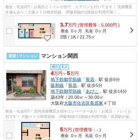
敷金・礼金0円！お風呂とトイレが別で、エアコンも付いてます！ 洗濯機置
き場もあり！大阪メトロ御堂筋線、JR阪和線の2路線が利用可能！
■□■□■□■□■□■□■□■□■□■□■□■□■□■□■□■□■□■□■□■□ ...
3.7
万
円
(管理費等：5,000円 )
0ヶ月
0ヶ月
敷金
礼金
2階 / 1K / 21.75㎡
マンション関西
賃貸 | マンション
敷0
礼0
4
5
万円～
万円
地下鉄御堂筋線
「
長居
」駅 徒歩5分
阪和線
「
長居
」駅 徒歩5分
地下鉄御堂筋線
「
あびこ
」駅 徒歩14分
築43年 / 20.00㎡～30.00㎡
大阪府
大阪市住吉区
長居東
４丁目
敷金・礼金0円！室内洗濯機置き場やエレベーターあり！お風呂・トレイも
別です！ 大阪メトロ御堂筋線、JR阪和線の2路線が利用可能！長居駅が徒歩
圏内です！ ■□■□■□■□■□■□■□■□■□■□■□■...
5
万
円
(管理費等：- )
0ヶ月
0ヶ月
敷金
礼金