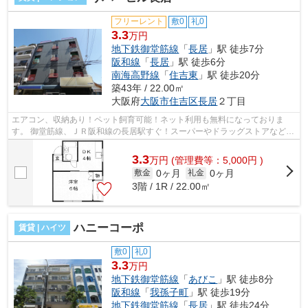
フリーレント
敷0
礼0
3.3
万円
地下鉄御堂筋線
「
長居
」駅 徒歩7分
阪和線
「
長居
」駅 徒歩6分
南海高野線
「
住吉東
」駅 徒歩20分
築43年 / 22.00㎡
大阪府
大阪市住吉区
長居
２丁目
エアコン、収納あり！ペット飼育可能！ネット利用も無料になっておりま
す。 御堂筋線、ＪＲ阪和線の長居駅すぐ！スーパーやドラッグストアなど近
くにあります。 ■□■□■□■□■□■□■□■□■□■...
3.3
万
円
(管理費等：5,000円 )
0ヶ月
0ヶ月
敷金
礼金
3階 / 1R / 22.00㎡
ハニーコーポ
賃貸 | ハイツ
敷0
礼0
3.3
万円
地下鉄御堂筋線
「
あびこ
」駅 徒歩8分
阪和線
「
我孫子町
」駅 徒歩19分
地下鉄御堂筋線
「
長居
」駅 徒歩24分