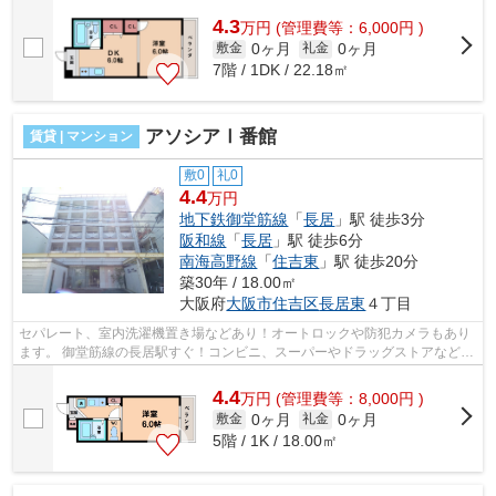
立地です！ ■□■□■□■□■□■□■□■□■□■□■□...
4.3
万
円
(管理費等：6,000円 )
0ヶ月
0ヶ月
敷金
礼金
7階 / 1DK / 22.18㎡
アソシアⅠ番館
賃貸 | マンション
敷0
礼0
4.4
万円
地下鉄御堂筋線
「
長居
」駅 徒歩3分
阪和線
「
長居
」駅 徒歩6分
南海高野線
「
住吉東
」駅 徒歩20分
築30年 / 18.00㎡
大阪府
大阪市住吉区
長居東
４丁目
セパレート、室内洗濯機置き場などあり！オートロックや防犯カメラもあり
ます。 御堂筋線の長居駅すぐ！コンビニ、スーパーやドラッグストアなど近
くにあります。 ■□■□■□■□■□■□■□■□■...
4.4
万
円
(管理費等：8,000円 )
0ヶ月
0ヶ月
敷金
礼金
5階 / 1K / 18.00㎡