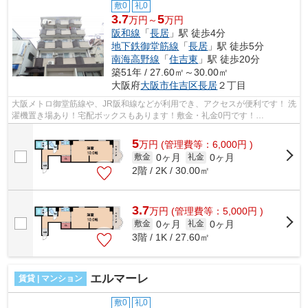
敷0
礼0
3.7
5
万円～
万円
阪和線
「
長居
」駅 徒歩4分
地下鉄御堂筋線
「
長居
」駅 徒歩5分
南海高野線
「
住吉東
」駅 徒歩20分
築51年 / 27.60㎡～30.00㎡
大阪府
大阪市住吉区
長居
２丁目
大阪メトロ御堂筋線や、JR阪和線などが利用でき、アクセスが便利です！ 洗
濯機置き場あり！宅配ボックスもあります！敷金・礼金0円です！
■□■□■□■□■□■□■□■□■□■□■□■□■□■□■□■□■□■□■□■□...
5
万
円
(管理費等：6,000円 )
0ヶ月
0ヶ月
敷金
礼金
2階 / 2K / 30.00㎡
3.7
万
円
(管理費等：5,000円 )
0ヶ月
0ヶ月
敷金
礼金
3階 / 1K / 27.60㎡
エルマーレ
賃貸 | マンション
敷0
礼0