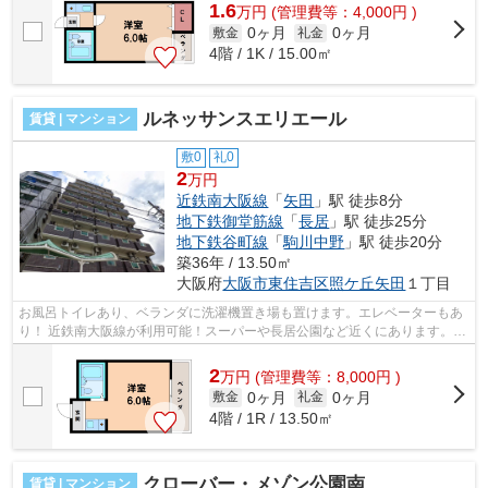
1.6
万
円
(管理費等：4,000円 )
0ヶ月
0ヶ月
敷金
礼金
4階 / 1K / 15.00㎡
ルネッサンスエリエール
賃貸 | マンション
敷0
礼0
2
万円
近鉄南大阪線
「
矢田
」駅 徒歩8分
地下鉄御堂筋線
「
長居
」駅 徒歩25分
地下鉄谷町線
「
駒川中野
」駅 徒歩20分
築36年 / 13.50㎡
大阪府
大阪市東住吉区
照ケ丘矢田
１丁目
お風呂トイレあり、ベランダに洗濯機置き場も置けます。エレベーターもあ
り！ 近鉄南大阪線が利用可能！スーパーや長居公園など近くにあります。
■□■□■□■□■□■□■□■□■□■□■□■□■□■□■□■□■...
2
万
円
(管理費等：8,000円 )
0ヶ月
0ヶ月
敷金
礼金
4階 / 1R / 13.50㎡
クローバー・メゾン公園南
賃貸 | マンション