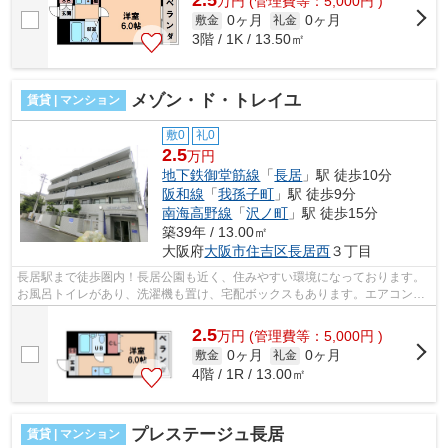
2.5
万
円
(管理費等：5,000円 )
0ヶ月
0ヶ月
敷金
礼金
3階 / 1K / 13.50㎡
メゾン・ド・トレイユ
賃貸 | マンション
敷0
礼0
2.5
万円
地下鉄御堂筋線
「
長居
」駅 徒歩10分
阪和線
「
我孫子町
」駅 徒歩9分
南海高野線
「
沢ノ町
」駅 徒歩15分
築39年 / 13.00㎡
大阪府
大阪市住吉区
長居西
３丁目
長居駅まで徒歩圏内！長居公園も近く、住みやすい環境になっております。
お風呂トイレがあり、洗濯機も置け、宅配ボックスもあります。エアコン付
き！ ■□■□■□■□■□■□■□■□■□■□■□■□■□■...
2.5
万
円
(管理費等：5,000円 )
0ヶ月
0ヶ月
敷金
礼金
4階 / 1R / 13.00㎡
プレステージュ長居
賃貸 | マンション