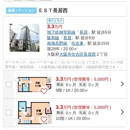
ＥＳＴ長居西
賃貸 | マンション
敷0
礼0
3.3
万円
地下鉄御堂筋線
「
長居
」駅 徒歩5分
阪和線
「
長居
」駅 徒歩5分
南海高野線
「
住吉東
」駅 徒歩15分
築28年 / 20.00㎡
大阪府
大阪市住吉区
長居西
２丁目
オートロック、エレベーターあり！セパレートになっており、ガスコンロ設
置可能！ 御堂筋線、ＪＲ阪和線の長居駅徒歩圏内！2路線利用可能です！
■□■□■□■□■□■□■□■□■□■□■□■□■□■□■□■□■□...
3.3
万
円
(管理費等：5,000円 )
0ヶ月
0ヶ月
敷金
礼金
9階 / 1K / 20.00㎡
3.3
万
円
(管理費等：5,000円 )
0ヶ月
0ヶ月
敷金
礼金
10階 / 1K / 20.00㎡