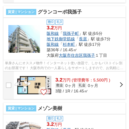
グランコーポ我孫子
賃貸 | マンション
敷0
礼0
3.2
万円
阪和線
「
我孫子町
」駅 徒歩5分
地下鉄御堂筋線
「
長居
」駅 徒歩7分
阪和線
「
杉本町
」駅 徒歩17分
築36年 / 16.45㎡
大阪府
大阪市住吉区
我孫子
１丁目
単身さんにオススメ物件！インターネット使い放題で、しかもバストイレ別
のお部屋です！ 大阪市内での一人暮らしをサポートしますので、お気軽にお
問い合わせください！ ■□■□■□■□■□■...
3.2
万
円
(管理費等：5,500円 )
0ヶ月
0ヶ月
敷金
礼金
3階 / 1R / 16.45㎡
メゾン美樹
賃貸 | マンション
敷0
礼0
3.2
万円