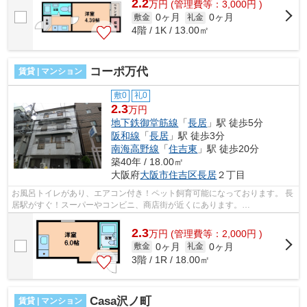
2.2
万
円
(管理費等：3,000円 )
0ヶ月
0ヶ月
敷金
礼金
4階 / 1K / 13.00㎡
コーポ万代
賃貸 | マンション
敷0
礼0
2.3
万円
地下鉄御堂筋線
「
長居
」駅 徒歩5分
阪和線
「
長居
」駅 徒歩3分
南海高野線
「
住吉東
」駅 徒歩20分
築40年 / 18.00㎡
大阪府
大阪市住吉区
長居
２丁目
お風呂トイレがあり、エアコン付き！ペット飼育可能になっております。 長
居駅がすぐ！スーパーやコンビニ、商店街が近くにあります。
■□■□■□■□■□■□■□■□■□■□■□■□■□■□■□■□■□■□■□■□ ご...
2.3
万
円
(管理費等：2,000円 )
0ヶ月
0ヶ月
敷金
礼金
3階 / 1R / 18.00㎡
Casa沢ノ町
賃貸 | マンション