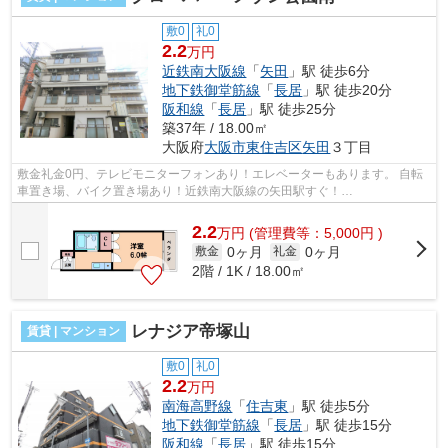
敷0
礼0
2.2
万円
近鉄南大阪線
「
矢田
」駅 徒歩6分
地下鉄御堂筋線
「
長居
」駅 徒歩20分
阪和線
「
長居
」駅 徒歩25分
築37年 / 18.00㎡
大阪府
大阪市東住吉区
矢田
３丁目
敷金礼金0円、テレビモニターフォンあり！エレベーターもあります。 自転
車置き場、バイク置き場あり！近鉄南大阪線の矢田駅すぐ！
■□■□■□■□■□■□■□■□■□■□■□■□■□■□■□■□■□■□■□■□ ご覧...
2.2
万
円
(管理費等：5,000円 )
0ヶ月
0ヶ月
敷金
礼金
2階 / 1K / 18.00㎡
レナジア帝塚山
賃貸 | マンション
敷0
礼0
2.2
万円
南海高野線
「
住吉東
」駅 徒歩5分
地下鉄御堂筋線
「
長居
」駅 徒歩15分
阪和線
「
長居
」駅 徒歩15分