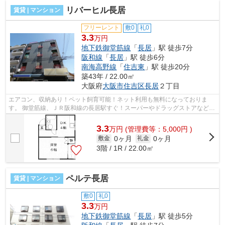
リバーヒル長居
賃貸 | マンション
フリーレント
敷0
礼0
3.3
万円
地下鉄御堂筋線
「
長居
」駅 徒歩7分
阪和線
「
長居
」駅 徒歩6分
南海高野線
「
住吉東
」駅 徒歩20分
築43年 / 22.00㎡
大阪府
大阪市住吉区
長居
２丁目
エアコン、収納あり！ペット飼育可能！ネット利用も無料になっておりま
す。 御堂筋線、ＪＲ阪和線の長居駅すぐ！スーパーやドラッグストアなど近
くにあります。 ■□■□■□■□■□■□■□■□■□■...
3.3
万
円
(管理費等：5,000円 )
0ヶ月
0ヶ月
敷金
礼金
3階 / 1R / 22.00㎡
ペルテ長居
賃貸 | マンション
敷0
礼0
3.3
万円
地下鉄御堂筋線
「
長居
」駅 徒歩5分