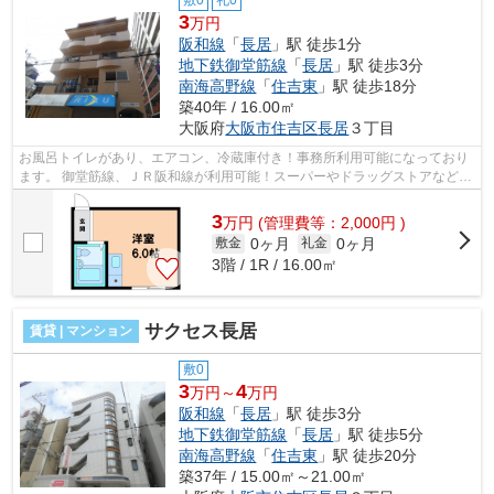
敷0
礼0
3
万円
阪和線
「
長居
」駅 徒歩1分
地下鉄御堂筋線
「
長居
」駅 徒歩3分
南海高野線
「
住吉東
」駅 徒歩18分
築40年 / 16.00㎡
大阪府
大阪市住吉区
長居
３丁目
お風呂トイレがあり、エアコン、冷蔵庫付き！事務所利用可能になっており
ます。 御堂筋線、ＪＲ阪和線が利用可能！スーパーやドラッグストアなど近
くにあります。 ■□■□■□■□■□■□■□■□■...
3
万
円
(管理費等：2,000円 )
0ヶ月
0ヶ月
敷金
礼金
3階 / 1R / 16.00㎡
サクセス長居
賃貸 | マンション
敷0
3
4
万円～
万円
阪和線
「
長居
」駅 徒歩3分
地下鉄御堂筋線
「
長居
」駅 徒歩5分
南海高野線
「
住吉東
」駅 徒歩20分
築37年 / 15.00㎡～21.00㎡