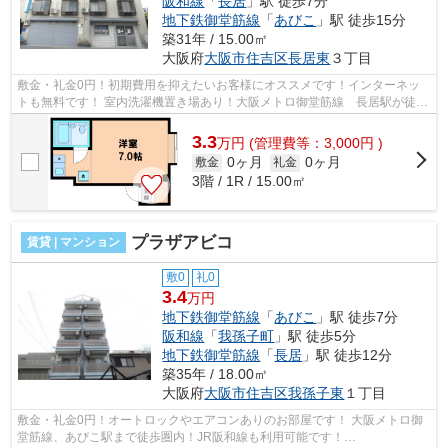
阪和線
「
長居
」駅 徒歩7分
地下鉄御堂筋線
「
あびこ
」駅 徒歩15分
築31年 / 15.00㎡
大阪府
大阪市住吉区
長居東
３丁目
敷金・礼金0円！初期費用を抑えたいお客様にオススメです！インターネッ
トも無料です！ 室内洗濯機置き場あり！大阪メトロ御堂筋線 長居駅が徒歩
圏内です！ ■□■□■□■□■□■□■□■□■□■□■□...
3.3
万
円
(管理費等：3,000円 )
0ヶ月
0ヶ月
敷金
礼金
3階 / 1R / 15.00㎡
プラザアビコ
賃貸 | マンション
敷0
礼0
3.4
万円
地下鉄御堂筋線
「
あびこ
」駅 徒歩7分
阪和線
「
我孫子町
」駅 徒歩5分
地下鉄御堂筋線
「
長居
」駅 徒歩12分
築35年 / 18.00㎡
大阪府
大阪市住吉区
我孫子東
１丁目
敷金・礼金0円！オートロックやエアコンありのお部屋です！ 大阪メトロ御
堂筋線、あびこ駅まで徒歩圏内！JR阪和線も利用可能です！