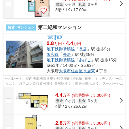
0ヶ月
0ヶ月
敷金
礼金
3階 / 1K / 17.00㎡
第二紀和マンション
賃貸 | マンション
敷0
礼0
2.8
4.4
万円～
万円
地下鉄御堂筋線
「
長居
」駅 徒歩5分
阪和線
「
長居
」駅 徒歩5分
地下鉄御堂筋線
「
あびこ
」駅 徒歩15分
築51年 / 14.00㎡～25.62㎡
大阪府
大阪市住吉区
長居東
４丁目
セパレート、室内洗濯機置き場や独立洗面台設備が充実！キッチンスペース
も広く、ガスコンロ設置可能！ 長居駅すぐ！長居公園も近く、スーパーやド
ラックストアも徒歩圏内！ ■□■□■□■...
4.4
万
円
(管理費等：3,000円 )
0ヶ月
0ヶ月
敷金
礼金
4階 / 2K / 25.62㎡
2.8
万
円
(管理費等：3,000円 )
0ヶ月
0ヶ月
敷金
礼金