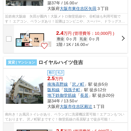
築37年 / 16.00㎡
大阪府
大阪市東住吉区
矢田
３丁目
近鉄南大阪線 矢田が圏内！大阪メトロ御堂筋線や、谷町線も利用可能で
す！ エアコン、ベランダあり！近隣はコンビニや、スーパー、ドラッグスト
アなどあり、生活がしやすいです！ ■...
2.4
万
円
(管理費等：10,000円 )
0ヶ月
0ヶ月
敷金
礼金
1階 / 1K / 16.00㎡
ロイヤルハイツ住吉
賃貸 | マンション
敷0
礼0
2.5
万円
南海高野線
「
沢ノ町
」駅 徒歩5分
阪和線
「
我孫子町
」駅 徒歩12分
地下鉄御堂筋線
「
長居
」駅 徒歩20分
築34年 / 13.50㎡
大阪府
大阪市住吉区
殿辻
１丁目
南向き！お風呂トイレがあり、ベランダに洗濯機設置可能！エアコンもつい
ております。 沢ノ町駅まですぐ！御堂筋線の長居駅まで徒歩可能！
■□■□■□■□■□■□■□■□■□■□■□■□■□■□■□■□■□■□■□■...