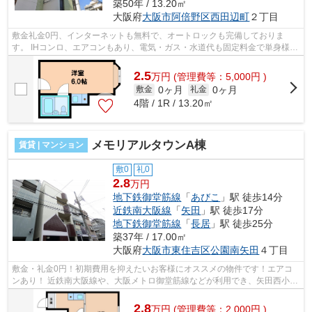
築50年 / 13.20㎡
大阪府
大阪市阿倍野区
西田辺町
２丁目
敷金礼金0円、インターネットも無料で、オートロックも完備しておりま
す。 IHコンロ、エアコンもあり、電気・ガス・水道代も固定料金で単身様に
オススメ物件です。 ■□■□■□■□■□■□■□■□...
2.5
万
円
(管理費等：5,000円 )
0ヶ月
0ヶ月
敷金
礼金
4階 / 1R / 13.20㎡
メモリアルタウンA棟
賃貸 | マンション
敷0
礼0
2.8
万円
地下鉄御堂筋線
「
あびこ
」駅 徒歩14分
近鉄南大阪線
「
矢田
」駅 徒歩17分
地下鉄御堂筋線
「
長居
」駅 徒歩25分
築37年 / 17.00㎡
大阪府
大阪市東住吉区
公園南矢田
４丁目
敷金・礼金0円！初期費用を抑えたいお客様にオススメの物件です！エアコ
ンあり！ 近鉄南大阪線や、大阪メトロ御堂筋線などが利用でき、矢田西小学
校区です！ ■□■□■□■□■□■□■□■□■□■□■□...
2.8
万
円
(管理費等：2,000円 )