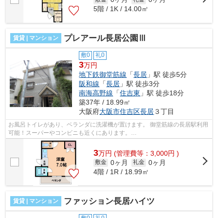
5階 / 1K / 14.00㎡
プレアール長居公園Ⅲ
賃貸 | マンション
敷0
礼0
3
万円
地下鉄御堂筋線
「
長居
」駅 徒歩5分
阪和線
「
長居
」駅 徒歩3分
南海高野線
「
住吉東
」駅 徒歩18分
築37年 / 18.99㎡
大阪府
大阪市住吉区
長居
３丁目
お風呂トイレがあり、ベランダに洗濯機が置けます。 御堂筋線の長居駅利用
可能！スーパーやコンビニも近くにあります。
■□■□■□■□■□■□■□■□■□■□■□■□■□■□■□■□■□■□■□■□ ご覧いただき、あ...
3
万
円
(管理費等：3,000円 )
0ヶ月
0ヶ月
敷金
礼金
4階 / 1R / 18.99㎡
ファッション長居ハイツ
賃貸 | マンション