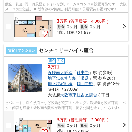
敷金・礼金0円！お風呂とトイレが別、2口ガスコンロも設置可能です！ 大阪
メトロ御堂筋線、JR阪和線の2路線が利用可能！長居駅徒歩圏内です！
■□■□■□■□■□■□■□■□■□■□■□■□■□■□■□■□■□■□...
3
万
円
(管理費等：4,000円 )
0ヶ月
0ヶ月
敷金
礼金
4階 / 1DK / 21.57㎡
センチュリーハイム鷹合
賃貸 | マンション
敷0
礼0
3
万円
近鉄南大阪線
「
針中野
」駅 徒歩8分
地下鉄御堂筋線
「
長居
」駅 徒歩20分
地下鉄谷町線
「
駒川中野
」駅 徒歩18分
築41年 / 27.00㎡
大阪府
大阪市東住吉区
鷹合
３丁目
セパレート、独立洗面台など設備が充実！ベランダに洗濯機も設置可能！ ペ
ット飼育も可能！近鉄南大阪線が利用可能！長居公園も近く、住みやすい環
境になっております。 ■□■□■□■□■□■...
3
万
円
(管理費等：3,000円 )
0ヶ月
0ヶ月
敷金
礼金
2階 / 1K / 27.00㎡