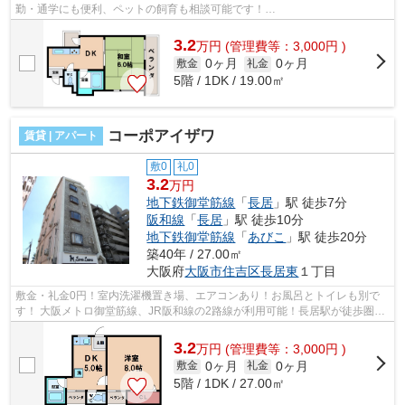
勤・通学にも便利、ペットの飼育も相談可能です！
■□■□■□■□■□■□■□■□■□■□■□■□■□■□■□■□■□■□■□■□ ご覧いただき...
3.2
万
円
(管理費等：3,000円 )
0ヶ月
0ヶ月
敷金
礼金
5階 / 1DK / 19.00㎡
コーポアイザワ
賃貸 | アパート
敷0
礼0
3.2
万円
地下鉄御堂筋線
「
長居
」駅 徒歩7分
阪和線
「
長居
」駅 徒歩10分
地下鉄御堂筋線
「
あびこ
」駅 徒歩20分
築40年 / 27.00㎡
大阪府
大阪市住吉区
長居東
１丁目
敷金・礼金0円！室内洗濯機置き場、エアコンあり！お風呂とトイレも別で
す！ 大阪メトロ御堂筋線、JR阪和線の2路線が利用可能！長居駅が徒歩圏内
です！ ■□■□■□■□■□■□■□■□■□■□■□■□■□■...
3.2
万
円
(管理費等：3,000円 )
0ヶ月
0ヶ月
敷金
礼金
5階 / 1DK / 27.00㎡