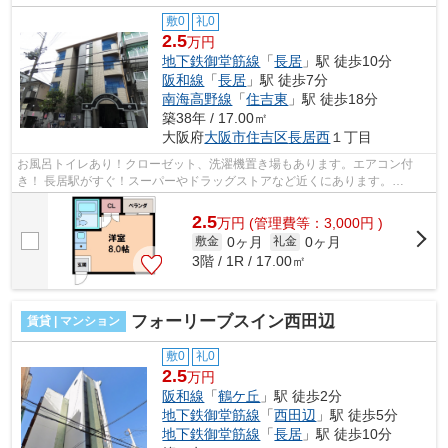
敷0
礼0
2.5
万円
地下鉄御堂筋線
「
長居
」駅 徒歩10分
阪和線
「
長居
」駅 徒歩7分
南海高野線
「
住吉東
」駅 徒歩18分
築38年 / 17.00㎡
大阪府
大阪市住吉区
長居西
１丁目
お風呂トイレあり！クローゼット、洗濯機置き場もあります。エアコン付
き！ 長居駅がすぐ！スーパーやドラッグストアなど近くにあります。
■□■□■□■□■□■□■□■□■□■□■□■□■□■□■□■□■□■□■□■...
2.5
万
円
(管理費等：3,000円 )
0ヶ月
0ヶ月
敷金
礼金
3階 / 1R / 17.00㎡
フォーリーブスイン西田辺
賃貸 | マンション
敷0
礼0
2.5
万円
阪和線
「
鶴ケ丘
」駅 徒歩2分
地下鉄御堂筋線
「
西田辺
」駅 徒歩5分
地下鉄御堂筋線
「
長居
」駅 徒歩10分