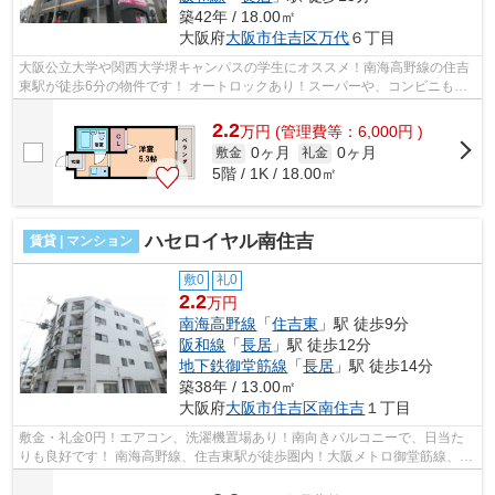
築42年 / 18.00㎡
大阪府
大阪市住吉区
万代
６丁目
大阪公立大学や関西大学堺キャンパスの学生にオススメ！南海高野線の住吉
東駅が徒歩6分の物件です！ オートロックあり！スーパーや、コンビニも近
隣にあり、生活のしやすい環境です！...
2.2
万
円
(管理費等：6,000円 )
0ヶ月
0ヶ月
敷金
礼金
5階 / 1K / 18.00㎡
ハセロイヤル南住吉
賃貸 | マンション
敷0
礼0
2.2
万円
南海高野線
「
住吉東
」駅 徒歩9分
阪和線
「
長居
」駅 徒歩12分
地下鉄御堂筋線
「
長居
」駅 徒歩14分
築38年 / 13.00㎡
大阪府
大阪市住吉区
南住吉
１丁目
敷金・礼金0円！エアコン、洗濯機置場あり！南向きバルコニーで、日当た
りも良好です！ 南海高野線、住吉東駅が徒歩圏内！大阪メトロ御堂筋線、JR
阪和線など3路線が利用可能です！ ■...