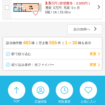
3.5
万
円
(管理費等：3,000円 )
0万円
0ヶ月
敷金
礼金
5階 / 1K / 25.00㎡
次の30件へ
483
555
1～30
該当物件数
棟
空き数
件
棟を表示
駅で絞り込む
変更
変更
絞り込み条件：
光ファイバー
TOP
店舗情報
閲覧履歴
お気に入り