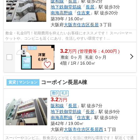
阪和線
「
長居
」駅 徒歩2分
地下鉄御堂筋線
「
長居
」駅 徒歩3分
南海高野線
「
住吉東
」駅 徒歩20分
築39年 / 16.00㎡
大阪府
大阪市住吉区
長居
３丁目
敷金・礼金0円！初期費用を抑えたいお客様にオススメです！ スーパーマー
ケットや、コンビニも近くにあり、生活しやすい環境です！
■□■□■□■□■□■□■□■□■□■□■□■□■□■□■□■□■□■□■□■□ ご覧...
3.2
万
円
(管理費等：4,000円 )
0ヶ月
0ヶ月
敷金
礼金
4階 / 1R / 16.00㎡
コーポイン長居A棟
賃貸 | マンション
敷0
礼0
3.2
万円
阪和線
「
長居
」駅 徒歩7分
地下鉄御堂筋線
「
長居
」駅 徒歩9分
南海高野線
「
住吉東
」駅 徒歩18分
築42年 / 19.00㎡
大阪府
大阪市住吉区
長居西
１丁目
スーパーやコンビニ、飲食店などが近く生活に便利な環境です！ 駅近くで通