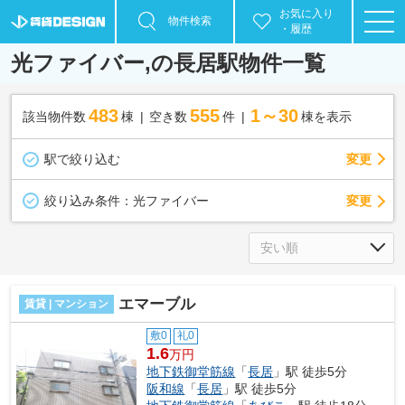
お気に入り
物件検索
・履歴
光ファイバー,の長居駅物件一覧
483
555
1～30
該当物件数
棟
空き数
件
棟を表示
駅で絞り込む
変更
変更
絞り込み条件：
光ファイバー
エマーブル
賃貸 | マンション
敷0
礼0
1.6
万円
地下鉄御堂筋線
「
長居
」駅 徒歩5分
阪和線
「
長居
」駅 徒歩5分