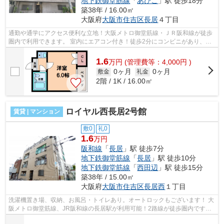
地下鉄御堂筋線
「
あびこ
」駅 徒歩18分
築38年 / 16.00㎡
大阪府
大阪市住吉区
長居
４丁目
通勤や通学にアクセス便利な立地！大阪メトロ御堂筋線・ＪＲ阪和線が徒歩
圏内で利用できます。 室内にエアコン付き！徒歩2分にコンビニがあり、初
めての一人暮らしの方も安心です。 ...
1.6
万
円
(管理費等：4,000円 )
0ヶ月
0ヶ月
敷金
礼金
2階 / 1K / 16.00㎡
ロイヤル西長居2号館
賃貸 | マンション
敷0
礼0
1.6
万円
阪和線
「
長居
」駅 徒歩7分
地下鉄御堂筋線
「
長居
」駅 徒歩10分
地下鉄御堂筋線
「
西田辺
」駅 徒歩15分
築38年 / 15.00㎡
大阪府
大阪市住吉区
長居西
１丁目
洗濯機置き場、収納、お風呂・トイレあり。オートロックもございます！ 大
阪メトロ御堂筋線、JR阪和線の長居駅が利用可能！2路線が徒歩圏内です！
■□■□■□■□■□■□■□■□■□■□■□■□■□■□■□■□...