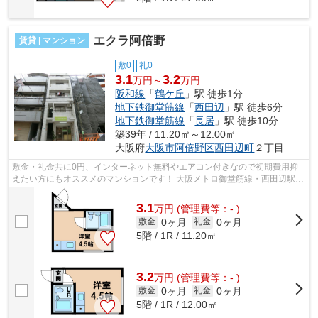
エクラ阿倍野
賃貸 | マンション
敷0
礼0
3.1
3.2
万円～
万円
阪和線
「
鶴ケ丘
」駅 徒歩1分
地下鉄御堂筋線
「
西田辺
」駅 徒歩6分
地下鉄御堂筋線
「
長居
」駅 徒歩10分
築39年 / 11.20㎡～12.00㎡
大阪府
大阪市阿倍野区
西田辺町
２丁目
敷金・礼金共に0円、インターネット無料やエアコン付きなので初期費用抑
えたい方にもオススメのマンションです！ 大阪メトロ御堂筋線・西田辺駅、
利用可能でJR阪和線・鶴ケ丘駅もすぐ...
3.1
万
円
(管理費等：- )
0ヶ月
0ヶ月
敷金
礼金
5階 / 1R / 11.20㎡
3.2
万
円
(管理費等：- )
0ヶ月
0ヶ月
敷金
礼金
5階 / 1R / 12.00㎡