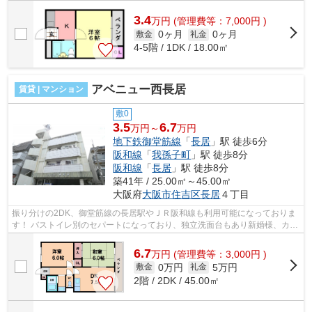
■□■□■□■□■□■□■□■□■□■□■□■□■□■□■□■□■□■□■□■□ ご覧...
3.4
万
円
(管理費等：7,000円 )
0ヶ月
0ヶ月
敷金
礼金
4-5階 / 1DK / 18.00㎡
アベニュー西長居
賃貸 | マンション
敷0
3.5
6.7
万円～
万円
地下鉄御堂筋線
「
長居
」駅 徒歩6分
阪和線
「
我孫子町
」駅 徒歩8分
阪和線
「
長居
」駅 徒歩8分
築41年 / 25.00㎡～45.00㎡
大阪府
大阪市住吉区
長居
４丁目
振り分けの2DK、御堂筋線の長居駅やＪＲ阪和線も利用可能になっておりま
す！ バストイレ別のセパートになっており、独立洗面台もあり新婚様、カッ
プルにオススメです。 ■□■□■□■□■□■□...
6.7
万
円
(管理費等：3,000円 )
0万円
5万円
敷金
礼金
2階 / 2DK / 45.00㎡