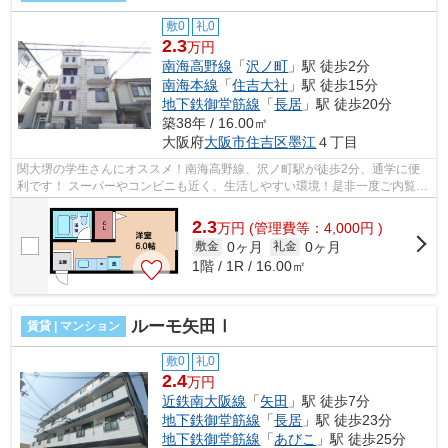
敷0
礼0
2.3
万円
南海高野線
「
沢ノ町
」駅 徒歩2分
南海本線
「
住吉大社
」駅 徒歩15分
地下鉄御堂筋線
「
長居
」駅 徒歩20分
築38年 / 16.00㎡
大阪府
大阪市住吉区
墨江
４丁目
関大堺の学生さんにオススメ！南海高野線、沢ノ町駅が徒歩2分、通学に便
利です！ スーパーやコンビニも近く、生活しやすい環境！是非一度ご内覧に
お越しください！ ■□■□■□■□■□■□■□■□...
2.3
万
円
(管理費等：4,000円 )
0ヶ月
0ヶ月
敷金
礼金
1階 / 1R / 16.00㎡
ルーモ矢田Ⅰ
賃貸 | マンション
敷0
礼0
2.4
万円
近鉄南大阪線
「
矢田
」駅 徒歩7分
地下鉄御堂筋線
「
長居
」駅 徒歩23分
地下鉄御堂筋線
「
あびこ
」駅 徒歩25分