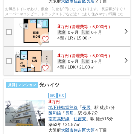
大阪府
大阪市住吉区
長居
２丁目
お風呂トイレがあり、敷金・礼金も0円になっております。 長居駅がすぐ！
スーパーやコンビニ、ドラッグストアなど近くにあり住みやすい環境になっ
ております。 ■□■□■□■□■□■□■□■□■□■□...
3
万
円
(管理費等：5,000円 )
0ヶ月
0ヶ月
敷金
礼金
4階 / 1R / 15.00㎡
4
万
円
(管理費等：5,000円 )
0ヶ月
1ヶ月
敷金
礼金
4階 / 1DK / 21.00㎡
光ハイツ
賃貸 | マンション
敷0
礼0
3
万円
地下鉄御堂筋線
「
長居
」駅 徒歩7分
阪和線
「
長居
」駅 徒歩7分
南海高野線
「
住吉東
」駅 徒歩15分
築53年 / 21.57㎡
大阪府
大阪市住吉区
大領
４丁目