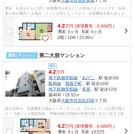
大阪府
大阪市住吉区
長居
１丁目
敷金・礼金がともに0円！初期費用を抑えたいお客様にオススメです！長居
駅が徒歩圏内！ お風呂・トイレが別となっており、洗濯機置き場もありま
す！初めて一人暮らしにもおすすめです...
4.2
万
円
(管理費等：5,000円 )
0ヶ月
0ヶ月
敷金
礼金
2階 / 1DK / 22.00㎡
第二大朋マンション
賃貸 | マンション
敷0
4.2
万円
地下鉄御堂筋線
「
あびこ
」駅 徒歩3分
阪和線
「
我孫子町
」駅 徒歩10分
地下鉄御堂筋線
「
長居
」駅 徒歩12分
築46年 / 25.52㎡
大阪府
大阪市住吉区
苅田
５丁目
独立洗面台、洗濯機置き場あり！キッチンには、2口ガスコンロ設置可能で
す！ 大阪メトロ御堂筋線、JR阪和線の2路線が利用可能！あびこ駅まで徒歩
3分！インターネット無料のお部屋です...
4.2
万
円
(管理費等：6,000円 )
0ヶ月
10万円
敷金
礼金