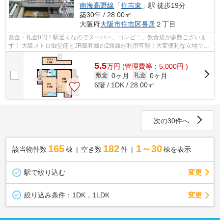
南海高野線
「
住吉東
」駅 徒歩19分
築30年 / 28.00㎡
大阪府
大阪市住吉区
長居
２丁目
敷金・礼金0円！駅近くなのでスーパー、コンビニ、飲食店が多数ございま
す！ 大阪メトロ御堂筋とJR阪和線の2路線が利用可能！大変便利な立地で
す！ ■□■□■□■□■□■□■□■□■□■□■□■□■□■□■□■...
5.5
万
円
(管理費等：5,000円 )
0ヶ月
0ヶ月
敷金
礼金
6階 / 1DK / 28.00㎡
次の30件へ
165
182
1～30
該当物件数
棟
空き数
件
棟を表示
駅で絞り込む
変更
変更
絞り込み条件：
1DK，1LDK