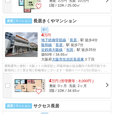
3万円
10万円
敷金
礼金
1階 / 1DK / 25.00㎡
長居きくやマンション
賃貸 | マンション
敷0
4
万円
地下鉄御堂筋線
「
長居
」駅 徒歩4分
阪和線
「
長居
」駅 徒歩7分
近鉄南大阪線
「
矢田
」駅 徒歩25分
築50年 / 34.65㎡
大阪府
大阪市住吉区
長居東
３丁目
通勤通学に便利！大阪メトロ御堂筋とJR阪和線が徒歩圏内で利用可能です。
敷地内にゴミ置き場と駐輪場がございます！収納スペースが2か所あり、荷
物が多い方にもオススメです。 ■□■□...
4
万
円
(管理費等：8,000円 )
0ヶ月
2ヶ月
敷金
礼金
3階 / 1DK / 34.65㎡
サクセス長居
賃貸 | マンション