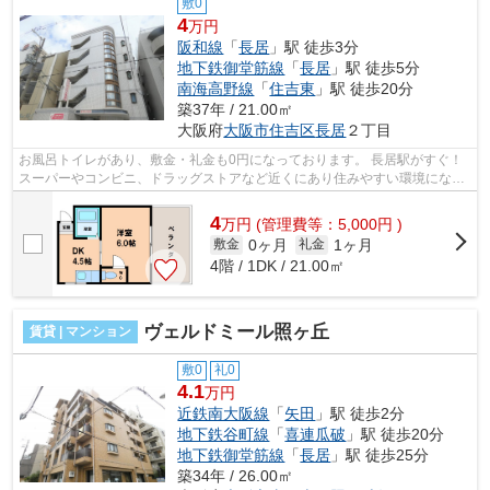
敷0
4
万円
阪和線
「
長居
」駅 徒歩3分
地下鉄御堂筋線
「
長居
」駅 徒歩5分
南海高野線
「
住吉東
」駅 徒歩20分
築37年 / 21.00㎡
大阪府
大阪市住吉区
長居
２丁目
お風呂トイレがあり、敷金・礼金も0円になっております。 長居駅がすぐ！
スーパーやコンビニ、ドラッグストアなど近くにあり住みやすい環境になっ
ております。 ■□■□■□■□■□■□■□■□■□■□...
4
万
円
(管理費等：5,000円 )
0ヶ月
1ヶ月
敷金
礼金
4階 / 1DK / 21.00㎡
ヴェルドミール照ヶ丘
賃貸 | マンション
敷0
礼0
4.1
万円
近鉄南大阪線
「
矢田
」駅 徒歩2分
地下鉄谷町線
「
喜連瓜破
」駅 徒歩20分
地下鉄御堂筋線
「
長居
」駅 徒歩25分
築34年 / 26.00㎡