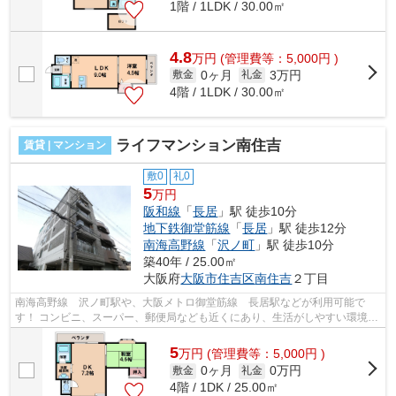
1階 / 1LDK / 30.00㎡
4.8
万
円
(管理費等：5,000円 )
0ヶ月
3万円
敷金
礼金
4階 / 1LDK / 30.00㎡
ライフマンション南住吉
賃貸 | マンション
敷0
礼0
5
万円
阪和線
「
長居
」駅 徒歩10分
地下鉄御堂筋線
「
長居
」駅 徒歩12分
南海高野線
「
沢ノ町
」駅 徒歩10分
築40年 / 25.00㎡
大阪府
大阪市住吉区
南住吉
２丁目
南海高野線 沢ノ町駅や、大阪メトロ御堂筋線 長居駅などが利用可能で
す！ コンビニ、スーパー、郵便局なども近くにあり、生活がしやすい環境で
す！ ■□■□■□■□■□■□■□■□■□■□■□■□■□■□■...
5
万
円
(管理費等：5,000円 )
0ヶ月
0万円
敷金
礼金
4階 / 1DK / 25.00㎡