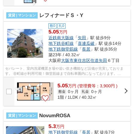
レフィナードＳ・Y
賃貸 | マンション
敷0
礼0
5.05
万円
近鉄南大阪線
「
矢田
」駅 徒歩9分
地下鉄谷町線
「
喜連瓜破
」駅 徒歩14分
地下鉄御堂筋線
「
長居
」駅 徒歩35分
築23年 / 40.32㎡
大阪府
大阪市東住吉区
住道矢田
６丁目
セパレート、室内洗濯機置き場や追い炊き機能など設備が充実しておりま
す。 谷町線が利用可能！御堂筋線まで自転車圏内になっております。
■□■□■□■□■□■□■□■□■□■□■□■□■□■□■□■□■□■□■□■...
5.05
万
円
(管理費等：3,900円 )
0ヶ月
0ヶ月
敷金
礼金
1階 / 1LDK / 40.32㎡
NovumROSA
賃貸 | マンション
5.3
万円
地下鉄御堂筋線
「
長居
」駅 徒歩7分