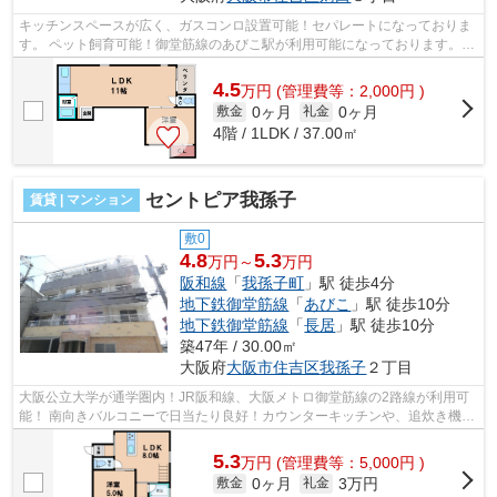
キッチンスペースが広く、ガスコンロ設置可能！セパレートになっておりま
す。 ペット飼育可能！御堂筋線のあびこ駅が利用可能になっております。
■□■□■□■□■□■□■□■□■□■□■□■□■□■□■□■□■...
4.5
万
円
(管理費等：2,000円 )
0ヶ月
0ヶ月
敷金
礼金
4階 / 1LDK / 37.00㎡
セントピア我孫子
賃貸 | マンション
敷0
4.8
5.3
万円～
万円
阪和線
「
我孫子町
」駅 徒歩4分
地下鉄御堂筋線
「
あびこ
」駅 徒歩10分
地下鉄御堂筋線
「
長居
」駅 徒歩10分
築47年 / 30.00㎡
大阪府
大阪市住吉区
我孫子
２丁目
大阪公立大学が通学圏内！JR阪和線、大阪メトロ御堂筋線の2路線が利用可
能！ 南向きバルコニーで日当たり良好！カウンターキッチンや、追炊き機能
など充実の設備です！ ■□■□■□■□■□■□...
5.3
万
円
(管理費等：5,000円 )
0ヶ月
3万円
敷金
礼金