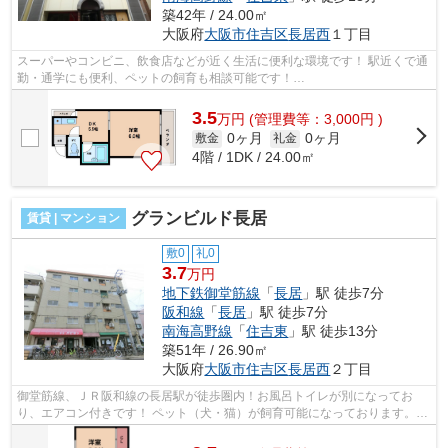
築42年 / 24.00㎡
大阪府
大阪市住吉区
長居西
１丁目
スーパーやコンビニ、飲食店などが近く生活に便利な環境です！ 駅近くで通
勤・通学にも便利、ペットの飼育も相談可能です！
■□■□■□■□■□■□■□■□■□■□■□■□■□■□■□■□■□■□■□■□ ご覧いただき...
3.5
万
円
(管理費等：3,000円 )
0ヶ月
0ヶ月
敷金
礼金
4階 / 1DK / 24.00㎡
グランビルド長居
賃貸 | マンション
敷0
礼0
3.7
万円
地下鉄御堂筋線
「
長居
」駅 徒歩7分
阪和線
「
長居
」駅 徒歩7分
南海高野線
「
住吉東
」駅 徒歩13分
築51年 / 26.90㎡
大阪府
大阪市住吉区
長居西
２丁目
御堂筋線、ＪＲ阪和線の長居駅が徒歩圏内！お風呂トイレが別になってお
り、エアコン付きです！ ペット（犬・猫）が飼育可能になっております。コ
ンビニ、スーパーも近くあります。 ■...