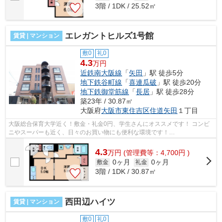
3階 / 1DK / 25.52㎡
エレガントヒルズ1号館
賃貸 | マンション
敷0
礼0
4.3
万円
近鉄南大阪線
「
矢田
」駅 徒歩5分
地下鉄谷町線
「
喜連瓜破
」駅 徒歩20分
地下鉄御堂筋線
「
長居
」駅 徒歩28分
築23年 / 30.87㎡
大阪府
大阪市東住吉区
住道矢田
１丁目
大阪総合保育大学近く！敷金・礼金0円、学生さんにオススメです！ コンビ
ニやスーパーも近く、日々のお買い物にも便利な環境です！
■□■□■□■□■□■□■□■□■□■□■□■□■□■□■□■□■□■□■□■□ ご覧...
4.3
万
円
(管理費等：4,700円 )
0ヶ月
0ヶ月
敷金
礼金
3階 / 1DK / 30.87㎡
西田辺ハイツ
賃貸 | マンション
敷0
礼0