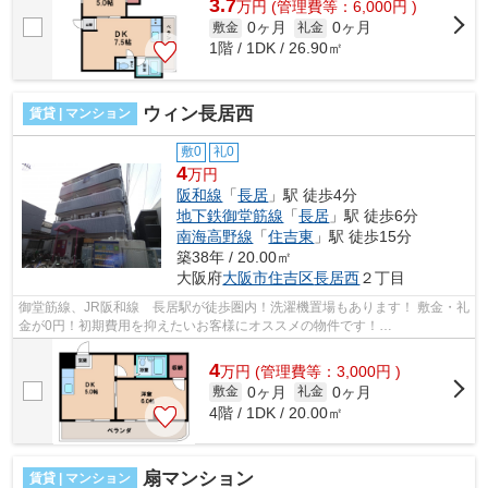
3.7
万
円
(管理費等：6,000円 )
0ヶ月
0ヶ月
敷金
礼金
1階 / 1DK / 26.90㎡
ウィン長居西
賃貸 | マンション
敷0
礼0
4
万円
阪和線
「
長居
」駅 徒歩4分
地下鉄御堂筋線
「
長居
」駅 徒歩6分
南海高野線
「
住吉東
」駅 徒歩15分
築38年 / 20.00㎡
大阪府
大阪市住吉区
長居西
２丁目
御堂筋線、JR阪和線 長居駅が徒歩圏内！洗濯機置場もあります！ 敷金・礼
金が0円！初期費用を抑えたいお客様にオススメの物件です！
■□■□■□■□■□■□■□■□■□■□■□■□■□■□■□■□■□■□■□■□ ご...
4
万
円
(管理費等：3,000円 )
0ヶ月
0ヶ月
敷金
礼金
4階 / 1DK / 20.00㎡
扇マンション
賃貸 | マンション