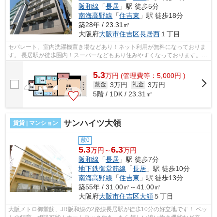
阪和線
「
長居
」駅 徒歩5分
南海高野線
「
住吉東
」駅 徒歩18分
築28年 / 23.31㎡
大阪府
大阪市住吉区
長居西
１丁目
セパレート、室内洗濯機置き場などあり！ネット利用が無料になっておりま
す。 長居駅が徒歩圏内！スーパーなどもあり住みやすくなっております。近
隣、バイク置き場、駐車場空きあり...
5.3
万
円
(管理費等：5,000円 )
3万円
3万円
敷金
礼金
5階 / 1DK / 23.31㎡
サンハイツ大領
賃貸 | マンション
敷0
5.3
6.3
万円～
万円
阪和線
「
長居
」駅 徒歩7分
地下鉄御堂筋線
「
長居
」駅 徒歩10分
南海高野線
「
住吉東
」駅 徒歩13分
築55年 / 31.00㎡～41.00㎡
大阪府
大阪市住吉区
大領
５丁目
大阪メトロ御堂筋、JR阪和線の2路線長居駅が徒歩10分の好立地です！ ペッ