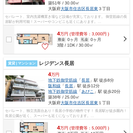
築51年 / 30.00㎡
大阪府
大阪市住吉区
長居東
３丁目
セパレート、室内洗濯機置き場など設備が充実しております。 御堂筋線の長
居駅が利用可能！スーパーやコンビニも近くにあります。
■□■□■□■□■□■□■□■□■□■□■□■□■□■□■□■□■□■□■□■□ ご覧い...
4
万
円
(管理費等：3,000円 )
0ヶ月
0ヶ月
敷金
礼金
3階 / 1DK / 30.00㎡
レジデンス長居
賃貸 | マンション
4
万円
地下鉄御堂筋線
「
長居
」駅 徒歩8分
阪和線
「
長居
」駅 徒歩12分
地下鉄御堂筋線
「
あびこ
」駅 徒歩20分
築38年 / 25.00㎡
大阪府
大阪市住吉区
長居東
１丁目
セパレート、独立洗面台あり！長居小学校の物件です！ 長居駅が徒歩圏内！
長居公園が近く、スーパーも近くになっております。
■□■□■□■□■□■□■□■□■□■□■□■□■□■□■□■□■□■□■□■□ ご覧いただ...
4
万
円
(管理費等：5,000円 )