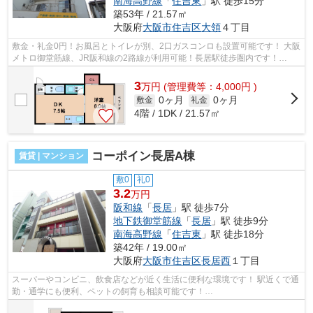
南海高野線
「
住吉東
」駅 徒歩15分
築53年 / 21.57㎡
大阪府
大阪市住吉区
大領
４丁目
敷金・礼金0円！お風呂とトイレが別、2口ガスコンロも設置可能です！ 大阪
メトロ御堂筋線、JR阪和線の2路線が利用可能！長居駅徒歩圏内です！
■□■□■□■□■□■□■□■□■□■□■□■□■□■□■□■□■□■□...
3
万
円
(管理費等：4,000円 )
0ヶ月
0ヶ月
敷金
礼金
4階 / 1DK / 21.57㎡
コーポイン長居A棟
賃貸 | マンション
敷0
礼0
3.2
万円
阪和線
「
長居
」駅 徒歩7分
地下鉄御堂筋線
「
長居
」駅 徒歩9分
南海高野線
「
住吉東
」駅 徒歩18分
築42年 / 19.00㎡
大阪府
大阪市住吉区
長居西
１丁目
スーパーやコンビニ、飲食店などが近く生活に便利な環境です！ 駅近くで通
勤・通学にも便利、ペットの飼育も相談可能です！
■□■□■□■□■□■□■□■□■□■□■□■□■□■□■□■□■□■□■□■□ ご覧いただき...