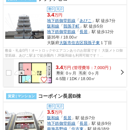
敷0
礼0
3.4
万円
地下鉄御堂筋線
「
あびこ
」駅 徒歩7分
阪和線
「
我孫子町
」駅 徒歩5分
地下鉄御堂筋線
「
長居
」駅 徒歩12分
築35年 / 18.00㎡
大阪府
大阪市住吉区
我孫子東
１丁目
敷金・礼金0円！オートロックやエアコンありのお部屋です！ 大阪メトロ御
堂筋線、あびこ駅まで徒歩圏内！JR阪和線も利用可能です！
■□■□■□■□■□■□■□■□■□■□■□■□■□■□■□■□■□■□■□■□ ご覧...
3.4
万
円
(管理費等：7,000円 )
0ヶ月
0ヶ月
敷金
礼金
4-5階 / 1DK / 18.00㎡
コーポイン長居B棟
賃貸 | マンション
敷0
礼0
3.5
万円
阪和線
「
長居
」駅 徒歩7分
地下鉄御堂筋線
「
長居
」駅 徒歩9分
南海高野線
「
住吉東
」駅 徒歩18分