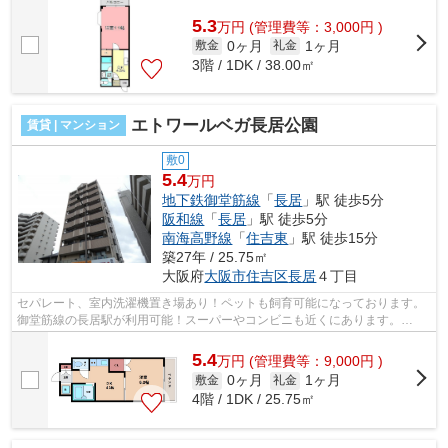
い環境です！ ■□■□■□■□■□■□■□■□■□■□■...
5.3
万
円
(管理費等：3,000円 )
0ヶ月
1ヶ月
敷金
礼金
3階 / 1DK / 38.00㎡
エトワールベガ長居公園
賃貸 | マンション
敷0
5.4
万円
地下鉄御堂筋線
「
長居
」駅 徒歩5分
阪和線
「
長居
」駅 徒歩5分
南海高野線
「
住吉東
」駅 徒歩15分
築27年 / 25.75㎡
大阪府
大阪市住吉区
長居
４丁目
セパレート、室内洗濯機置き場あり！ペットも飼育可能になっております。
御堂筋線の長居駅が利用可能！スーパーやコンビニも近くにあります。
■□■□■□■□■□■□■□■□■□■□■□■□■□■□■□■□■□■...
5.4
万
円
(管理費等：9,000円 )
0ヶ月
1ヶ月
敷金
礼金
4階 / 1DK / 25.75㎡