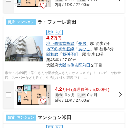
2階 / 1DK / 27.00㎡
ラ・フォーレ苅田
賃貸 | マンション
敷0
礼0
4.2
万円
地下鉄御堂筋線
「
長居
」駅 徒歩7分
地下鉄御堂筋線
「
あびこ
」駅 徒歩8分
阪和線
「
我孫子町
」駅 徒歩10分
築46年 / 27.00㎡
大阪府
大阪市住吉区
苅田
２丁目
敷金・礼金0円！学生さんや新社会人さんにオススメです！ コンビニや飲食
店、スーパーなども近く、生活しやすい環境です！
■□■□■□■□■□■□■□■□■□■□■□■□■□■□■□■□■□■□■□■□ ご覧いただき...
4.2
万
円
(管理費等：5,000円 )
0ヶ月
0ヶ月
敷金
礼金
5階 / 1DK / 27.00㎡
マンション米田
賃貸 | マンション
敷0
礼0