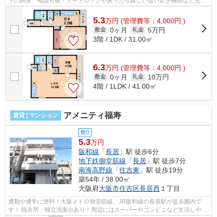
トの飼育、相談可能！オートロックやあったら嬉しい追い炊き機能など充実
の設備です。 ■□■□■□■□■□■□■□■□■□■□...
5.3
万
円
(管理費等：4,000円 )
0ヶ月
5万円
敷金
礼金
3階 / 1DK / 31.00㎡
6.3
万
円
(管理費等：4,000円 )
0ヶ月
10万円
敷金
礼金
4階 / 1LDK / 41.00㎡
アメニティ福寿
賃貸 | マンション
敷0
5.3
万円
阪和線
「
長居
」駅 徒歩6分
地下鉄御堂筋線
「
長居
」駅 徒歩7分
南海高野線
「
住吉東
」駅 徒歩19分
築54年 / 38.00㎡
大阪府
大阪市住吉区
長居西
１丁目
通勤や通学に便利！大阪メトロ御堂筋線、JR阪和線の長居駅が徒歩圏内で
す！ 脱衣所、独立洗面台あり！周辺にはスーパーやコンビニなど生活しやす