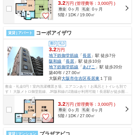
3.2
万
円
(管理費等：3,000円 )
0ヶ月
0ヶ月
敷金
礼金
5階 / 1DK / 19.00㎡
コーポアイザワ
賃貸 | アパート
敷0
礼0
3.2
万円
地下鉄御堂筋線
「
長居
」駅 徒歩7分
阪和線
「
長居
」駅 徒歩10分
地下鉄御堂筋線
「
あびこ
」駅 徒歩20分
築40年 / 27.00㎡
大阪府
大阪市住吉区
長居東
１丁目
敷金・礼金0円！室内洗濯機置き場、エアコンあり！お風呂とトイレも別で
す！ 大阪メトロ御堂筋線、JR阪和線の2路線が利用可能！長居駅が徒歩圏内
です！ ■□■□■□■□■□■□■□■□■□■□■□■□■□■...
3.2
万
円
(管理費等：3,000円 )
0ヶ月
0ヶ月
敷金
礼金
5階 / 1DK / 27.00㎡
プラザアビコ
賃貸 | マンション