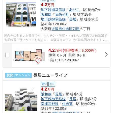
4.2
万円
地下鉄御堂筋線
「
あびこ
」駅 徒歩7分
阪和線
「
我孫子町
」駅 徒歩15分
地下鉄御堂筋線
「
長居
」駅 徒歩20分
築46年 / 28.00㎡
大阪府
大阪市住吉区
苅田
６丁目
南向きの明るいお部屋です！キッチン・浴室・トイレなど室内フル改装済で
大変綺麗に仕上がっております。 大阪公立大学まで自転車圏内です！ＴＶモ
ニターホン・追炊き機能・ウォシュ...
4.2
万
円
(管理費等：5,000円 )
0ヶ月
0ヶ月
敷金
礼金
5階 / 1DK / 28.00㎡
長居ニューライフ
賃貸 | マンション
敷0
礼0
4.2
万円
阪和線
「
長居
」駅 徒歩5分
地下鉄御堂筋線
「
長居
」駅 徒歩7分
南海高野線
「
住吉東
」駅 徒歩20分
築38年 / 22.00㎡