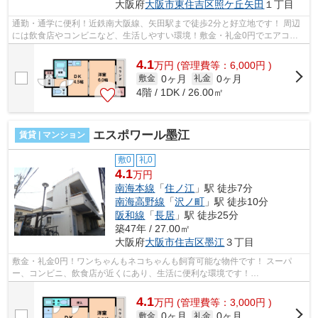
大阪府
大阪市東住吉区
照ケ丘矢田
１丁目
通勤・通学に便利！近鉄南大阪線、矢田駅まで徒歩2分と好立地です！ 周辺
には飲食店やコンビニなど、生活しやすい環境！敷金・礼金0円でエアコン
付きです！ ■□■□■□■□■□■□■□■□■□■□■□■...
4.1
万
円
(管理費等：6,000円 )
0ヶ月
0ヶ月
敷金
礼金
4階 / 1DK / 26.00㎡
エスポワール墨江
賃貸 | マンション
敷0
礼0
4.1
万円
南海本線
「
住ノ江
」駅 徒歩7分
南海高野線
「
沢ノ町
」駅 徒歩10分
阪和線
「
長居
」駅 徒歩25分
築47年 / 27.00㎡
大阪府
大阪市住吉区
墨江
３丁目
敷金・礼金0円！ワンちゃんもネコちゃんも飼育可能な物件です！ スーパ
ー、コンビニ、飲食店が近くにあり、生活に便利な環境です！
■□■□■□■□■□■□■□■□■□■□■□■□■□■□■□■□■□■□■□■□ ご覧...
4.1
万
円
(管理費等：3,000円 )
0ヶ月
0ヶ月
敷金
礼金