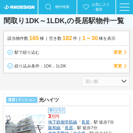
お気に入り
物件検索
・履歴
間取り1DK～1LDK,の長居駅物件一覧
165
182
1～30
該当物件数
棟
空き数
件
棟を表示
駅で絞り込む
変更
変更
絞り込み条件：
1DK，1LDK
光ハイツ
賃貸 | マンション
敷0
礼0
3
万円
地下鉄御堂筋線
「
長居
」駅 徒歩7分
阪和線
「
長居
」駅 徒歩7分