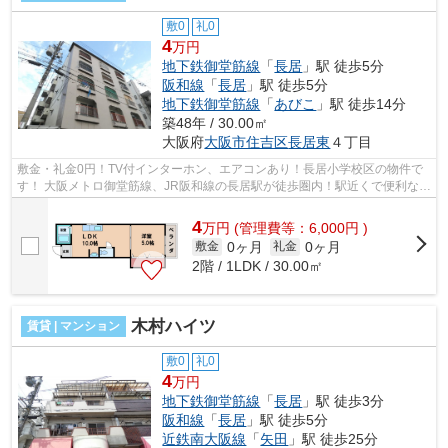
敷0
礼0
4
万円
地下鉄御堂筋線
「
長居
」駅 徒歩5分
阪和線
「
長居
」駅 徒歩5分
地下鉄御堂筋線
「
あびこ
」駅 徒歩14分
築48年 / 30.00㎡
大阪府
大阪市住吉区
長居東
４丁目
敷金・礼金0円！TV付インターホン、エアコンあり！長居小学校区の物件で
す！ 大阪メトロ御堂筋線、JR阪和線の長居駅が徒歩圏内！駅近くで便利な場
所です！ ■□■□■□■□■□■□■□■□■□■□■□■□...
4
万
円
(管理費等：6,000円 )
0ヶ月
0ヶ月
敷金
礼金
2階 / 1LDK / 30.00㎡
木村ハイツ
賃貸 | マンション
敷0
礼0
4
万円
地下鉄御堂筋線
「
長居
」駅 徒歩3分
阪和線
「
長居
」駅 徒歩5分
近鉄南大阪線
「
矢田
」駅 徒歩25分