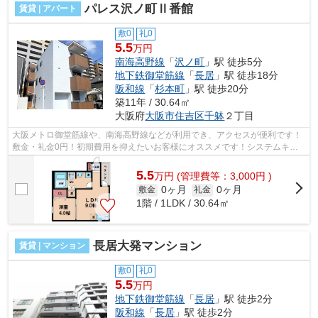
パレス沢ノ町Ⅱ番館
賃貸 | アパート
敷0
礼0
5.5
万円
南海高野線
「
沢ノ町
」駅 徒歩5分
地下鉄御堂筋線
「
長居
」駅 徒歩18分
阪和線
「
杉本町
」駅 徒歩20分
築11年 / 30.64㎡
大阪府
大阪市住吉区
千躰
２丁目
大阪メトロ御堂筋線や、南海高野線などが利用でき、アクセスが便利です！
敷金・礼金0円！初期費用を抑えたいお客様にオススメです！システムキッ
チンなど！ ■□■□■□■□■□■□■□■□■□■□■□...
5.5
万
円
(管理費等：3,000円 )
0ヶ月
0ヶ月
敷金
礼金
1階 / 1LDK / 30.64㎡
長居大発マンション
賃貸 | マンション
敷0
礼0
5.5
万円
地下鉄御堂筋線
「
長居
」駅 徒歩2分
阪和線
「
長居
」駅 徒歩2分