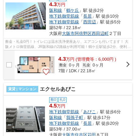
4.3
万円
阪和線
「
鶴ケ丘
」駅 徒歩2分
地下鉄御堂筋線
「
長居
」駅 徒歩10分
地下鉄御堂筋線
「
西田辺
」駅 徒歩5分
築52年 / 22.18㎡
大阪府
大阪市阿倍野区
西田辺町
２丁目
敷金・礼金0円！トイレには温水洗浄便座あり、エアコンも付いてます！ 大
阪メトロ御堂筋線、JR阪和線の2路線が利用可能！鶴ケ丘駅徒歩2分、便利な
立地です！ ■□■□■□■□■□■□■□■□■□■□■□...
4.3
万
円
(管理費等：6,000円 )
0ヶ月
0ヶ月
敷金
礼金
7階 / 1DK / 22.18㎡
エクセルあびこ
賃貸 | マンション
敷0
礼0
4.5
万円
地下鉄御堂筋線
「
あびこ
」駅 徒歩6分
阪和線
「
我孫子町
」駅 徒歩17分
地下鉄御堂筋線
「
長居
」駅 徒歩20分
築53年 / 37.00㎡
大阪府
大阪市住吉区
苅田
８丁目