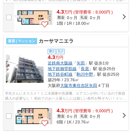
で使用可能です！ ■□■□■□■□■□■□■□■□■...
4.3
万
円
(管理費等：8,000円 )
0ヶ月
0ヶ月
敷金
礼金
1階 / 1R / 18.00㎡
カーサマニエラ
賃貸 | マンション
敷0
礼0
4.3
万円
近鉄南大阪線
「
矢田
」駅 徒歩1分
地下鉄御堂筋線
「
長居
」駅 徒歩25分
地下鉄谷町線
「
駒川中野
」駅 徒歩25分
築29年 / 23.76㎡
大阪府
大阪市東住吉区
矢田
４丁目
学生さんにオススメ！ミニ冷蔵庫や洗濯機、エアコンが付いているので新規
購入の必要なし！ 初めてのお一人暮らしには嬉しい条件が勢ぞろい！インタ
ーネットも無料です！ ■□■□■□■□■□■...
4.3
万
円
(管理費等：9,000円 )
0ヶ月
0ヶ月
敷金
礼金
6階 / 1K / 23.76㎡