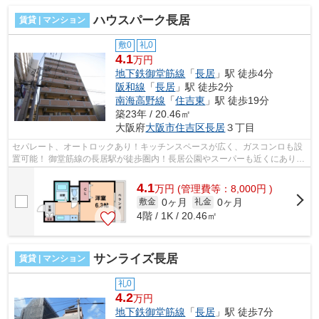
ハウスパーク長居
賃貸 | マンション
敷0
礼0
4.1
万円
地下鉄御堂筋線
「
長居
」駅 徒歩4分
阪和線
「
長居
」駅 徒歩2分
南海高野線
「
住吉東
」駅 徒歩19分
築23年 / 20.46㎡
大阪府
大阪市住吉区
長居
３丁目
セパレート、オートロックあり！キッチンスペースが広く、ガスコンロも設
置可能！ 御堂筋線の長居駅が徒歩圏内！長居公園やスーパーも近くにありま
す。 ■□■□■□■□■□■□■□■□■□■□■□■□■□■...
4.1
万
円
(管理費等：8,000円 )
0ヶ月
0ヶ月
敷金
礼金
4階 / 1K / 20.46㎡
サンライズ長居
賃貸 | マンション
礼0
4.2
万円
地下鉄御堂筋線
「
長居
」駅 徒歩7分