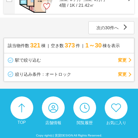
4階 / 1K / 21.42㎡
次の30件へ
321
373
1～30
該当物件数
棟
空き数
件
棟を表示
駅で絞り込む
変更
変更
絞り込み条件：
オートロック
TOP
店舗情報
閲覧履歴
お気に入り
Copy right(c) 賃貸DESIGN All Rights Reserved.