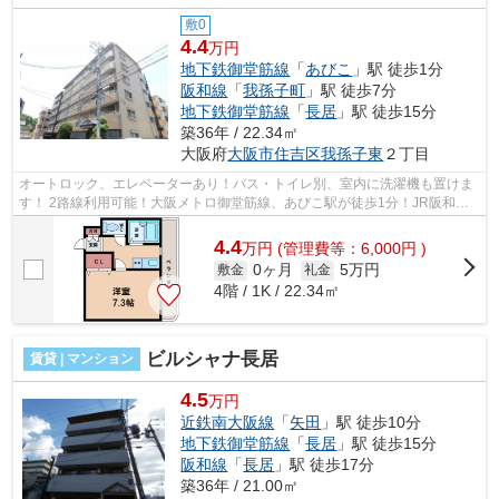
敷0
4.4
万円
地下鉄御堂筋線
「
あびこ
」駅 徒歩1分
阪和線
「
我孫子町
」駅 徒歩7分
地下鉄御堂筋線
「
長居
」駅 徒歩15分
築36年 / 22.34㎡
大阪府
大阪市住吉区
我孫子東
２丁目
オートロック、エレベーターあり！バス・トイレ別、室内に洗濯機も置けま
す！ 2路線利用可能！大阪メトロ御堂筋線、あびこ駅が徒歩1分！JR阪和
線、我孫子町駅も徒歩圏内。大阪公立大...
4.4
万
円
(管理費等：6,000円 )
0ヶ月
5万円
敷金
礼金
4階 / 1K / 22.34㎡
ビルシャナ長居
賃貸 | マンション
4.5
万円
近鉄南大阪線
「
矢田
」駅 徒歩10分
地下鉄御堂筋線
「
長居
」駅 徒歩15分
阪和線
「
長居
」駅 徒歩17分
築36年 / 21.00㎡