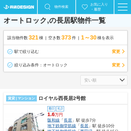
お気に入り
物件検索
・履歴
オートロック,の長居駅物件一覧
321
373
1～30
該当物件数
棟
空き数
件
棟を表示
駅で絞り込む
変更
変更
絞り込み条件：
オートロック
ロイヤル西長居2号館
賃貸 | マンション
敷0
礼0
1.6
万円
阪和線
「
長居
」駅 徒歩7分
地下鉄御堂筋線
「
長居
」駅 徒歩10分