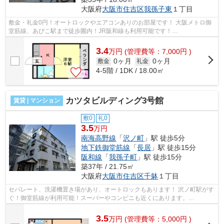
大阪府
大阪市住吉区
我孫子東
１丁目
敷金・礼金0円！オートロックやエアコンありのお部屋です！ 大阪メトロ御
堂筋線、あびこ駅まで徒歩圏内！JR阪和線も利用可能です！
■□■□■□■□■□■□■□■□■□■□■□■□■□■□■□■□■□■□■□■□ ご覧...
3.4
万
円
(管理費等：7,000円 )
0ヶ月
0ヶ月
敷金
礼金
4-5階 / 1DK / 18.00㎡
カツタビルディング3号館
賃貸 | マンション
敷0
礼0
3.5
万円
南海高野線
「
沢ノ町
」駅 徒歩5分
地下鉄御堂筋線
「
長居
」駅 徒歩15分
阪和線
「
我孫子町
」駅 徒歩15分
築37年 / 21.75㎡
大阪府
大阪市住吉区
千躰
１丁目
セパレート、洗濯機置き場があり、オートロックもあります！ 沢ノ町駅がす
ぐ！御堂筋線が利用可能！スーパーやコンビニも近くにあります。
■□■□■□■□■□■□■□■□■□■□■□■□■□■□■□■□■□■□■□■...
3.5
万
円
(管理費等：5,000円 )