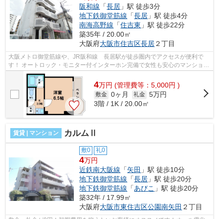
阪和線
「
長居
」駅 徒歩3分
地下鉄御堂筋線
「
長居
」駅 徒歩4分
南海高野線
「
住吉東
」駅 徒歩22分
築35年 / 20.00㎡
大阪府
大阪市住吉区
長居
２丁目
大阪メトロ御堂筋線や、JR阪和線 長居駅が徒歩圏内でアクセスが便利で
す！ オートロック・モニター付インターホン完備で女性も安心のマンション
です！ ■□■□■□■□■□■□■□■□■□■□■□■□■□■...
4
万
円
(管理費等：5,000円 )
0ヶ月
5万円
敷金
礼金
3階 / 1K / 20.00㎡
カルムⅡ
賃貸 | マンション
敷0
礼0
4
万円
近鉄南大阪線
「
矢田
」駅 徒歩10分
地下鉄御堂筋線
「
長居
」駅 徒歩20分
地下鉄御堂筋線
「
あびこ
」駅 徒歩20分
築32年 / 17.99㎡
大阪府
大阪市東住吉区
公園南矢田
２丁目