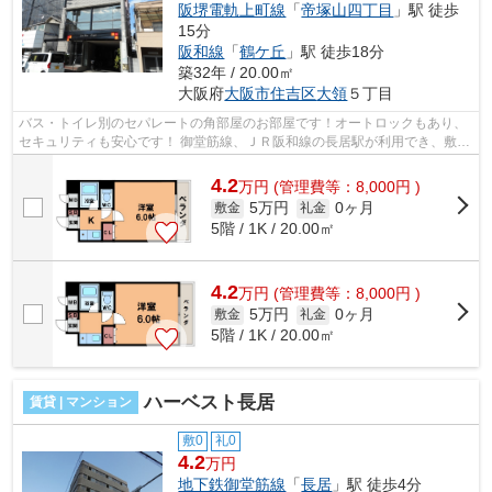
阪堺電軌上町線
「
帝塚山四丁目
」駅 徒歩
15分
阪和線
「
鶴ケ丘
」駅 徒歩18分
築32年 / 20.00㎡
大阪府
大阪市住吉区
大領
５丁目
バス・トイレ別のセパレートの角部屋のお部屋です！オートロックもあり、
セキュリティも安心です！ 御堂筋線、ＪＲ阪和線の長居駅が利用でき、敷地
内に駐車場・駐輪場があります！学...
4.2
万
円
(管理費等：8,000円 )
5万円
0ヶ月
敷金
礼金
5階 / 1K / 20.00㎡
4.2
万
円
(管理費等：8,000円 )
5万円
0ヶ月
敷金
礼金
5階 / 1K / 20.00㎡
ハーベスト長居
賃貸 | マンション
敷0
礼0
4.2
万円
地下鉄御堂筋線
「
長居
」駅 徒歩4分