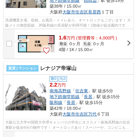
地下鉄御堂筋線
「
西田辺
」駅 徒歩15分
築38年 / 15.00㎡
大阪府
大阪市住吉区
長居西
１丁目
洗濯機置き場、収納、お風呂・トイレあり。オートロックもございます！ 大
阪メトロ御堂筋線、JR阪和線の長居駅が利用可能！2路線が徒歩圏内です！
■□■□■□■□■□■□■□■□■□■□■□■□■□■□■□■□...
1.6
万
円
(管理費等：4,000円 )
0ヶ月
0ヶ月
敷金
礼金
4階 / 1K / 15.00㎡
レナジア帝塚山
賃貸 | マンション
敷0
礼0
2.2
万円
南海高野線
「
住吉東
」駅 徒歩5分
地下鉄御堂筋線
「
長居
」駅 徒歩15分
阪和線
「
長居
」駅 徒歩15分
築42年 / 18.00㎡
大阪府
大阪市住吉区
万代
６丁目
大阪公立大学や関西大学堺キャンパスの学生にオススメ！南海高野線の住吉
東駅が徒歩6分の物件です！ オートロックあり！スーパーや、コンビニも近
隣にあり、生活のしやすい環境です！...