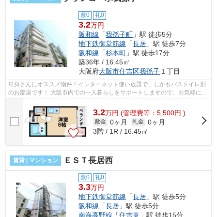
敷0
礼0
3.2
万円
阪和線
「
我孫子町
」駅 徒歩5分
地下鉄御堂筋線
「
長居
」駅 徒歩7分
阪和線
「
杉本町
」駅 徒歩17分
築36年 / 16.45㎡
大阪府
大阪市住吉区
我孫子
１丁目
単身さんにオススメ物件！インターネット使い放題で、しかもバストイレ別
のお部屋です！ 大阪市内での一人暮らしをサポートしますので、お気軽にお
問い合わせください！ ■□■□■□■□■□■...
3.2
万
円
(管理費等：5,500円 )
0ヶ月
0ヶ月
敷金
礼金
3階 / 1R / 16.45㎡
ＥＳＴ長居西
賃貸 | マンション
敷0
礼0
3.3
万円
地下鉄御堂筋線
「
長居
」駅 徒歩5分
阪和線
「
長居
」駅 徒歩5分
南海高野線
「
住吉東
」駅 徒歩15分