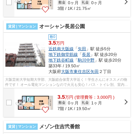
0ヶ月
0ヶ月
敷金
礼金
3階 / 1K / 21.75㎡
オーシャン長居公園
賃貸 | マンション
敷0
3.5
万円
近鉄南大阪線
「
矢田
」駅 徒歩5分
地下鉄御堂筋線
「
長居
」駅 徒歩20分
地下鉄谷町線
「
駒川中野
」駅 徒歩20分
築33年 / 19.50㎡
大阪府
大阪市東住吉区
矢田
２丁目
大阪芸術大学短期大学部、大阪総合保育大学近く！学生さんにオススメの物
件です！ オール電化マンションなので火元も安心！バス・トイレ別、室内洗
濯機置場など充実の設備です！ ■□■...
3.5
万
円
(管理費等：3,000円 )
0ヶ月
1ヶ月
敷金
礼金
7階 / 1K / 19.50㎡
メゾン住吉弐番館
賃貸 | マンション