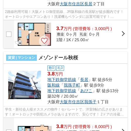
大阪府
大阪市住吉区
長居
２丁目
2路線利用可能！大阪メトロ御堂筋線、JR阪和線の長居駅が徒歩圏内です！
オートロックやエアコンあり！洗濯機もベランダに設置可能です！
■□■□■□■□■□■□■□■□■□■□■□■□■□■□■□■□■□■□■□■□...
3.7
万
円
(管理費等：3,000円 )
0ヶ月
0ヶ月
敷金
礼金
1階 / 1K / 25.00㎡
メゾンドール秋桜
賃貸 | マンション
敷0
礼0
3.8
万円
地下鉄御堂筋線
「
長居
」駅 徒歩5分
阪和線
「
我孫子町
」駅 徒歩9分
地下鉄御堂筋線
「
あびこ
」駅 徒歩13分
築32年 / 20.00㎡
大阪府
大阪市住吉区
我孫子
１丁目
学生・新社会人様オススメの物件！セパレートで、洋室8帖の広さがありま
す！オートロックや防犯カメラがありますので、安心です！ 2ドアの冷蔵庫
も付いており、インターネット利用料...
3.8
万
円
(管理費等：8,000円 )