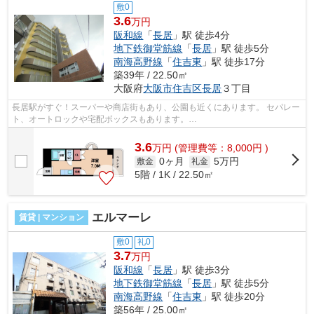
敷0
3.6
万円
阪和線
「
長居
」駅 徒歩4分
地下鉄御堂筋線
「
長居
」駅 徒歩5分
南海高野線
「
住吉東
」駅 徒歩17分
築39年 / 22.50㎡
大阪府
大阪市住吉区
長居
３丁目
長居駅がすぐ！スーパーや商店街もあり、公園も近くにあります。 セパレー
ト、オートロックや宅配ボックスもあります。
■□■□■□■□■□■□■□■□■□■□■□■□■□■□■□■□■□■□■□■□ ご覧いただき、あ...
3.6
万
円
(管理費等：8,000円 )
0ヶ月
5万円
敷金
礼金
5階 / 1K / 22.50㎡
エルマーレ
賃貸 | マンション
敷0
礼0
3.7
万円
阪和線
「
長居
」駅 徒歩3分
地下鉄御堂筋線
「
長居
」駅 徒歩5分
南海高野線
「
住吉東
」駅 徒歩20分
築56年 / 25.00㎡