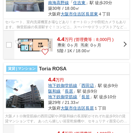
南海高野線
「
住吉東
」駅 徒歩20分
築30年 / 18.00㎡
大阪府
大阪市住吉区
長居東
４丁目
セパレート、室内洗濯機置き場などあり！オートロックや防犯カメラもあり
ます。 御堂筋線の長居駅すぐ！コンビニ、スーパーやドラッグストアなど近
くにあります。 ■□■□■□■□■□■□■□■□■...
4.4
万
円
(管理費等：8,000円 )
0ヶ月
0ヶ月
敷金
礼金
5階 / 1K / 18.00㎡
Toria ROSA
賃貸 | マンション
4.4
万円
地下鉄御堂筋線
「
西田辺
」駅 徒歩9分
阪和線
「
長居
」駅 徒歩9分
地下鉄御堂筋線
「
長居
」駅 徒歩10分
築29年 / 21.33㎡
大阪府
大阪市住吉区
長居
１丁目
大阪メトロ御堂筋線の西田辺駅やJR阪和線の長居駅がそれぞれ徒歩9分の賃
貸マンションです。 あったら嬉しい浴室乾燥機や、セキュリティ面安心のオ
ートロック、TV付インターホンなど女...