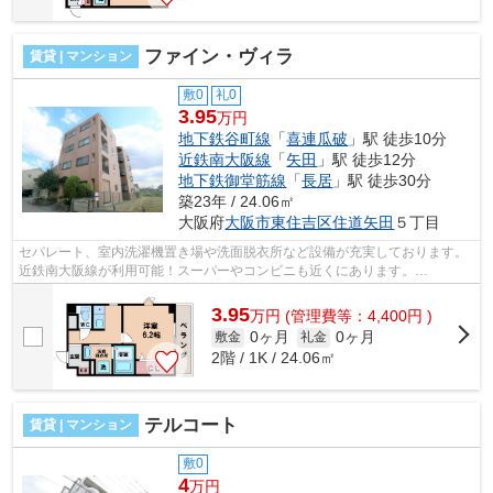
ファイン・ヴィラ
賃貸 | マンション
敷0
礼0
3.95
万円
地下鉄谷町線
「
喜連瓜破
」駅 徒歩10分
近鉄南大阪線
「
矢田
」駅 徒歩12分
地下鉄御堂筋線
「
長居
」駅 徒歩30分
築23年 / 24.06㎡
大阪府
大阪市東住吉区
住道矢田
５丁目
セパレート、室内洗濯機置き場や洗面脱衣所など設備が充実しております。
近鉄南大阪線が利用可能！スーパーやコンビニも近くにあります。
■□■□■□■□■□■□■□■□■□■□■□■□■□■□■□■□■□■□■□■...
3.95
万
円
(管理費等：4,400円 )
0ヶ月
0ヶ月
敷金
礼金
2階 / 1K / 24.06㎡
テルコート
賃貸 | マンション
敷0
4
万円