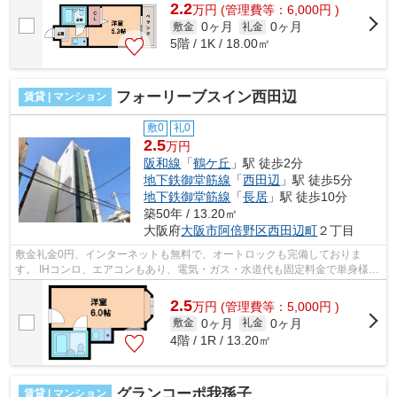
2.2
万
円
(管理費等：6,000円 )
0ヶ月
0ヶ月
敷金
礼金
5階 / 1K / 18.00㎡
フォーリーブスイン西田辺
賃貸 | マンション
敷0
礼0
2.5
万円
阪和線
「
鶴ケ丘
」駅 徒歩2分
地下鉄御堂筋線
「
西田辺
」駅 徒歩5分
地下鉄御堂筋線
「
長居
」駅 徒歩10分
築50年 / 13.20㎡
大阪府
大阪市阿倍野区
西田辺町
２丁目
敷金礼金0円、インターネットも無料で、オートロックも完備しておりま
す。 IHコンロ、エアコンもあり、電気・ガス・水道代も固定料金で単身様に
オススメ物件です。 ■□■□■□■□■□■□■□■□...
2.5
万
円
(管理費等：5,000円 )
0ヶ月
0ヶ月
敷金
礼金
4階 / 1R / 13.20㎡
グランコーポ我孫子
賃貸 | マンション