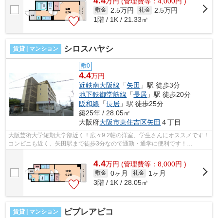
4.4
万
円
(管理費等：4,000円 )
2.5万円
2.5万円
敷金
礼金
1階 / 1K / 21.33㎡
シロスハヤシ
賃貸 | マンション
敷0
4.4
万円
近鉄南大阪線
「
矢田
」駅 徒歩3分
地下鉄御堂筋線
「
長居
」駅 徒歩20分
阪和線
「
長居
」駅 徒歩25分
築25年 / 28.05㎡
大阪府
大阪市東住吉区
矢田
４丁目
大阪芸術大学短期大学部近く！広々9.2帖の洋室、学生さんにオススメです！
コンビニも近く、矢田駅まで徒歩3分なので通勤・通学に便利です！
■□■□■□■□■□■□■□■□■□■□■□■□■□■□■□■□■□■□■...
4.4
万
円
(管理費等：8,000円 )
0ヶ月
1ヶ月
敷金
礼金
3階 / 1K / 28.05㎡
ビブレアビコ
賃貸 | マンション