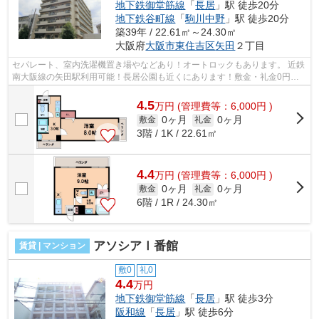
地下鉄御堂筋線
「
長居
」駅 徒歩20分
地下鉄谷町線
「
駒川中野
」駅 徒歩20分
築39年 / 22.61㎡～24.30㎡
大阪府
大阪市東住吉区
矢田
２丁目
セパレート、室内洗濯機置き場やなどあり！オートロックもあります。 近鉄
南大阪線の矢田駅利用可能！長居公園も近くにあります！敷金・礼金0円で
す！ ■□■□■□■□■□■□■□■□■□■□■□■□■□■□...
4.5
万
円
(管理費等：6,000円 )
0ヶ月
0ヶ月
敷金
礼金
3階 / 1K / 22.61㎡
4.4
万
円
(管理費等：6,000円 )
0ヶ月
0ヶ月
敷金
礼金
6階 / 1R / 24.30㎡
アソシアⅠ番館
賃貸 | マンション
敷0
礼0
4.4
万円
地下鉄御堂筋線
「
長居
」駅 徒歩3分
阪和線
「
長居
」駅 徒歩6分