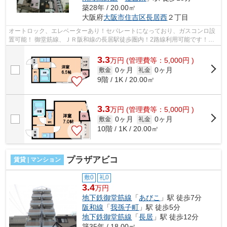
築28年 / 20.00㎡
大阪府
大阪市住吉区
長居西
２丁目
オートロック、エレベーターあり！セパレートになっており、ガスコンロ設
置可能！ 御堂筋線、ＪＲ阪和線の長居駅徒歩圏内！2路線利用可能です！
■□■□■□■□■□■□■□■□■□■□■□■□■□■□■□■□■□...
3.3
万
円
(管理費等：5,000円 )
0ヶ月
0ヶ月
敷金
礼金
9階 / 1K / 20.00㎡
3.3
万
円
(管理費等：5,000円 )
0ヶ月
0ヶ月
敷金
礼金
10階 / 1K / 20.00㎡
プラザアビコ
賃貸 | マンション
敷0
礼0
3.4
万円
地下鉄御堂筋線
「
あびこ
」駅 徒歩7分
阪和線
「
我孫子町
」駅 徒歩5分
地下鉄御堂筋線
「
長居
」駅 徒歩12分
築35年 / 18.00㎡