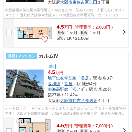
大阪府
大阪市東住吉区
矢田
１丁目
大阪芸術大学短期大学部近く！学生さんや、初めてのお一人暮らしにオスス
メです！ 近鉄南大阪線や大阪メトロ御堂筋線が利用可能！オートロック、エ
アコンも付いてます！ ■□■□■□■□■□■...
4.5
万
円
(管理費等：2,000円 )
1ヶ月
1ヶ月
敷金
礼金
5階 / 1K / 21.00㎡
カルムⅣ
賃貸 | マンション
敷0
4.5
万円
地下鉄御堂筋線
「
長居
」駅 徒歩3分
阪和線
「
長居
」駅 徒歩4分
南海高野線
「
沢ノ町
」駅 徒歩20分
築27年 / 21.42㎡
大阪府
大阪市住吉区
長居東
４丁目
オートロック、TV付インターホンあり！エアコンも付いてるオール電化物件
です！ 大阪メトロ御堂筋線、JR阪和線の2路線が利用可能！長居駅が徒歩圏
内です！ ■□■□■□■□■□■□■□■□■□■□■□■□...
4.5
万
円
(管理費等：7,000円 )
0ヶ月
5万円
敷金
礼金