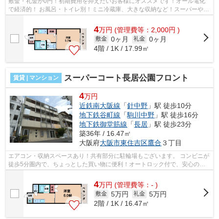
敷金・礼金が0円！初期費用を抑えたいお客様にオススメです！オール電化
で経済的！ お風呂・トイレ別！ミニ冷蔵庫、大きな収納など！スーパーやコ
ンビニも近隣にあります！ ■□■□■□■□...
4
万
円
(管理費等：2,000円 )
0ヶ月
0ヶ月
敷金
礼金
4階 / 1K / 17.99㎡
スーパーコート長居公園フロント
賃貸 | マンション
4
万円
近鉄南大阪線
「
針中野
」駅 徒歩10分
地下鉄谷町線
「
駒川中野
」駅 徒歩16分
地下鉄御堂筋線
「
長居
」駅 徒歩23分
築36年 / 16.47㎡
大阪府
大阪市東住吉区
鷹合
３丁目
エアコン・収納スペースあり！共有部分に駐輪場もございます。 コンビニが
徒歩5分圏内で、ちょっとした買い物に便利！オートロック付で、安心のセ
キュリティです。 ■□■□■□■□■□■□■□■□...
4
万
円
(管理費等：- )
5万円
5万円
敷金
礼金
2階 / 1K / 16.47㎡