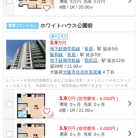
0万円
0万円
敷金
礼金
4階 / 1K / 20.00㎡
ホワイトハウス公園前
賃貸 | マンション
敷0
礼0
3.9
万円
地下鉄御堂筋線
「
長居
」駅 徒歩3分
阪和線
「
長居
」駅 徒歩3分
地下鉄御堂筋線
「
西田辺
」駅 徒歩12分
築39年 / 21.00㎡
大阪府
大阪市住吉区
長居東
４丁目
セパレートや室内洗濯機置き場など設備が充実！オートロックやモニターフ
ォンもあります。 長居駅がすぐ！御堂筋線が利用できます！スーパーや長居
公園も近くにあります。 ■□■□■□■□■...
3.9
万
円
(管理費等：6,000円 )
0ヶ月
0ヶ月
敷金
礼金
4階 / 1R / 21.00㎡
3.9
万
円
(管理費等：6,000円 )
0ヶ月
0ヶ月
敷金
礼金