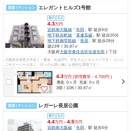
エレガントヒルズ1号館
賃貸 | マンション
敷0
礼0
4.3
万円
近鉄南大阪線
「
矢田
」駅 徒歩5分
地下鉄谷町線
「
喜連瓜破
」駅 徒歩20分
地下鉄御堂筋線
「
長居
」駅 徒歩28分
築23年 / 30.87㎡
大阪府
大阪市東住吉区
住道矢田
１丁目
大阪総合保育大学近く！敷金・礼金0円、学生さんにオススメです！ コンビ
ニやスーパーも近く、日々のお買い物にも便利な環境です！
■□■□■□■□■□■□■□■□■□■□■□■□■□■□■□■□■□■□■□■□ ご覧...
4.3
万
円
(管理費等：4,700円 )
0ヶ月
0ヶ月
敷金
礼金
3階 / 1DK / 30.87㎡
レガーレ長居公園
賃貸 | マンション
敷0
礼0
4.4
4.5
万円～
万円
近鉄南大阪線
「
矢田
」駅 徒歩5分