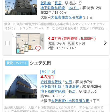
阪和線
「
長居
」駅 徒歩8分
地下鉄御堂筋線
「
あびこ
」駅 徒歩12分
築32年 / 16.00㎡
大阪府
大阪市住吉区
長居東
３丁目
敷金・礼金共に0円なので初期費用抑える事が出来るマンション！エアコン
付きにオートロック・エレベーターなどの設備も完備！ 大阪メトロ御堂筋
線・長居駅すぐ近くで交通の便も良いマ...
4.2
万
円
(管理費等：5,000円 )
0ヶ月
0ヶ月
敷金
礼金
2階 / 1K / 16.00㎡
シエテ矢田
賃貸 | アパート
敷0
礼0
4.3
万円
近鉄南大阪線
「
矢田
」駅 徒歩7分
地下鉄谷町線
「
喜連瓜破
」駅 徒歩29分
地下鉄御堂筋線
「
長居
」駅 徒歩30分
築9年 / 18.00㎡
大阪府
大阪市東住吉区
住道矢田
１丁目
近鉄南大阪線や、大阪メトロ御堂筋線などが利用でき、アクセスが便利で
す！ 室内洗濯機置き場や、独立洗面台など設備充実！インターネットも無料