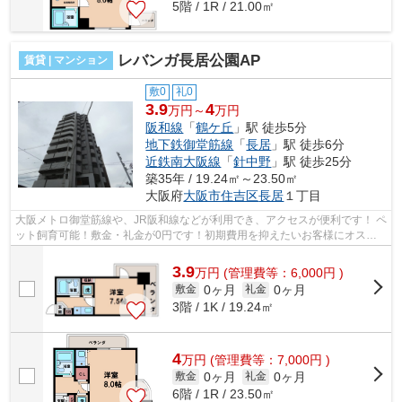
5階 / 1R / 21.00㎡
レバンガ長居公園AP
賃貸 | マンション
敷0
礼0
3.9
4
万円～
万円
阪和線
「
鶴ケ丘
」駅 徒歩5分
地下鉄御堂筋線
「
長居
」駅 徒歩6分
近鉄南大阪線
「
針中野
」駅 徒歩25分
築35年 / 19.24㎡～23.50㎡
大阪府
大阪市住吉区
長居
１丁目
大阪メトロ御堂筋線や、JR阪和線などが利用でき、アクセスが便利です！ ペ
ット飼育可能！敷金・礼金が0円です！初期費用を抑えたいお客様にオスス
メです！ ■□■□■□■□■□■□■□■□■□■□■□■□...
3.9
万
円
(管理費等：6,000円 )
0ヶ月
0ヶ月
敷金
礼金
3階 / 1K / 19.24㎡
4
万
円
(管理費等：7,000円 )
0ヶ月
0ヶ月
敷金
礼金
6階 / 1R / 23.50㎡