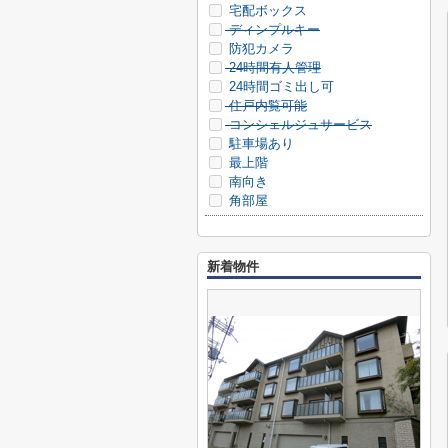
宅配ボックス
ディンプルキー
防犯カメラ
24時間有人管理
24時間ゴミ出し可
住戸内覧可能
コンシェルジュサービス
駐車場あり
最上階
南向き
角部屋
新着物件