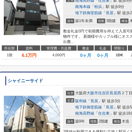
交通
南海高野線
「
住吉東
」駅 徒歩5分
南海本線
「
粉浜
」駅 徒歩9分
地下鉄御堂筋線
「
長居
」駅 徒歩2
築1年未満
3階建
築年
階数
構造
敷金礼金0円で初期費用を抑えて入居可
物件です。 新婚様やカップル様にオス
出費...
所在階
賃料
管理費・共益費
敷金
礼金
間取り
6.1
万円
0ヶ月
0ヶ月
1階
4,000円
1DK
シャイニーサイド
大阪府
大阪市住吉区
長居西
２丁
住所
交通
阪和線
「
長居
」駅 徒歩3分
地下鉄御堂筋線
「
長居
」駅 徒歩
南海高野線
「
住吉東
」駅 徒歩18
築9年
2階建
木造
築年
階数
構造
2路線が利用できる便利な立地！駅近く