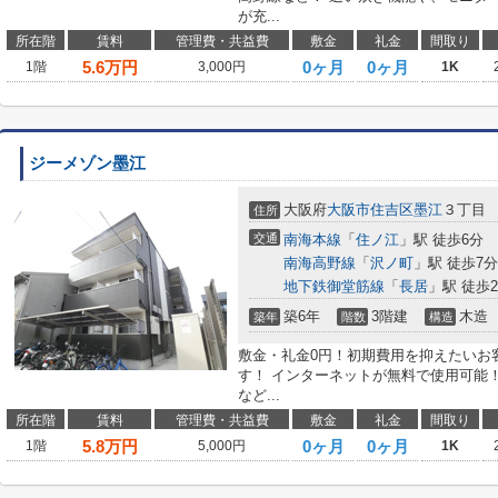
が充...
所在階
賃料
管理費・共益費
敷金
礼金
間取り
5.6
万円
0ヶ月
0ヶ月
1階
3,000円
1K
ジーメゾン墨江
大阪府
大阪市住吉区
墨江
３丁目
住所
交通
南海本線
「
住ノ江
」駅 徒歩6分
南海高野線
「
沢ノ町
」駅 徒歩7分
地下鉄御堂筋線
「
長居
」駅 徒歩2
築6年
3階建
木造
築年
階数
構造
敷金・礼金0円！初期費用を抑えたいお
す！ インターネットが無料で使用可能
など...
所在階
賃料
管理費・共益費
敷金
礼金
間取り
5.8
万円
0ヶ月
0ヶ月
1階
5,000円
1K