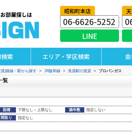
昭和町本店
天
06-6626-5252
0
LINE
線検索
エリア・学区検索
会
賃貸)路線・駅から探す
>
JR阪和線
>
長居駅の賃貸
>
プロパンガス
一覧
面積
下限なし～上限なし
築年数
指定しない
間取り
指定なし