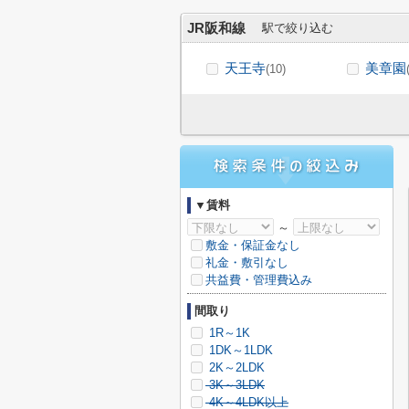
JR阪和線
駅で絞り込む
天王寺
美章園
(10)
▼賃料
～
敷金・保証金なし
礼金・敷引なし
共益費・管理費込み
間取り
1R～1K
1DK～1LDK
2K～2LDK
3K～3LDK
4K～4LDK以上