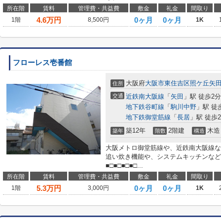
所在階
賃料
管理費・共益費
敷金
礼金
間取り
4.6
万円
0ヶ月
0ヶ月
1階
8,500円
1K
フローレス壱番館
大阪府
大阪市東住吉区
照ケ丘矢
住所
交通
近鉄南大阪線
「
矢田
」駅 徒歩2分
地下鉄谷町線
「
駒川中野
」駅 徒
地下鉄御堂筋線
「
長居
」駅 徒歩2
築12年
2階建
木造
築年
階数
構造
大阪メトロ御堂筋線や、近鉄南大阪線な
追い炊き機能や、システムキッチンなど
■□■□■□■□...
所在階
賃料
管理費・共益費
敷金
礼金
間取り
5.3
万円
0ヶ月
0ヶ月
1階
3,000円
1K