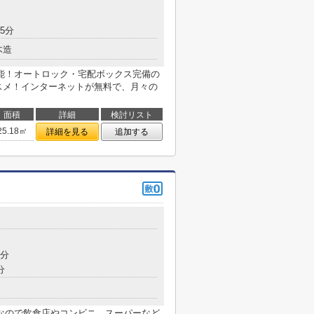
5分
木造
能！オートロック・宅配ボックス完備の
スメ！インターネットが無料で、月々の
面積
詳細
検討リスト
25.18㎡
詳細を見る
追加する
目
5分
分
なので飲食店やコンビニ、スーパーなど