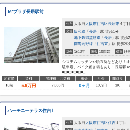
Ｍ‘プラザ長居駅前
大阪府
大阪市住吉区
長居東
４丁
住所
交通
阪和線
「
長居
」駅 徒歩1分
地下鉄御堂筋線
「
長居
」駅 徒歩
南海高野線
「
住吉東
」駅 徒歩20
築10年
10階建
鉄
築年
階数
構造
システムキッチンや脱衣所などあり！オ
駐車場、バイク置き場もあり！長居駅や
■□■□■□■□■...
所在階
賃料
管理費・共益費
敷金
礼金
間取り
5.9
万円
0ヶ月
10階
7,000円
10万円
1K
ハーモニーテラス住吉Ⅱ
大阪府
大阪市住吉区
住吉
１丁目
住所