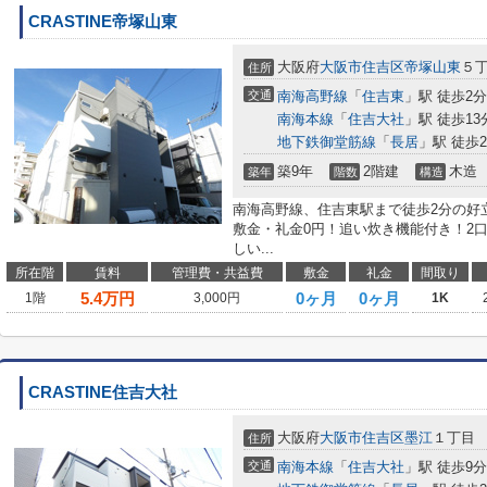
CRASTINE帝塚山東
大阪府
大阪市住吉区
帝塚山東
５
住所
交通
南海高野線
「
住吉東
」駅 徒歩2分
南海本線
「
住吉大社
」駅 徒歩13
地下鉄御堂筋線
「
長居
」駅 徒歩2
築9年
2階建
木造
築年
階数
構造
南海高野線、住吉東駅まで徒歩2分の好
敷金・礼金0円！追い炊き機能付き！2
しい...
所在階
賃料
管理費・共益費
敷金
礼金
間取り
5.4
万円
0ヶ月
0ヶ月
1階
3,000円
1K
CRASTINE住吉大社
大阪府
大阪市住吉区
墨江
１丁目
住所
交通
南海本線
「
住吉大社
」駅 徒歩9分