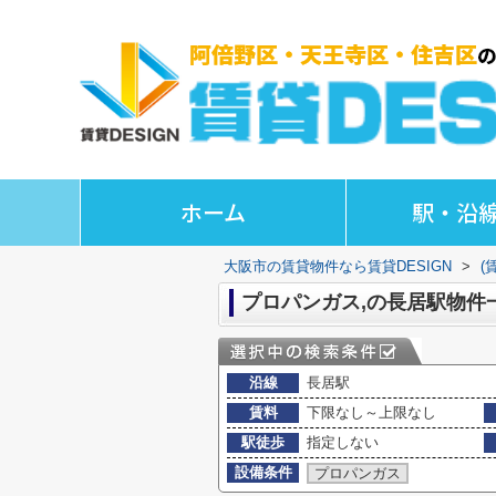
ホーム
駅・沿
大阪市の賃貸物件なら賃貸DESIGN
>
(
プロパンガス,の長居駅物件
沿線
長居駅
賃料
下限なし～上限なし
駅徒歩
指定しない
設備条件
プロパンガス