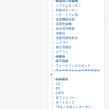
食器洗い乾燥機
システムキッチン
対面式キッチン
バス・トイレ別
追焚機能浴室
浴室乾燥機
温水洗浄便座
洗面台
洗髪洗面化粧台
シャワー
独立洗面台
エアコン
床暖房
床下収納
ウォークインクロゼット
ウォークインシューズクロゼッ
ト
収納豊富
CS
BS
CATV
光ファイバー
オートロック
TVモニタ付インターホン