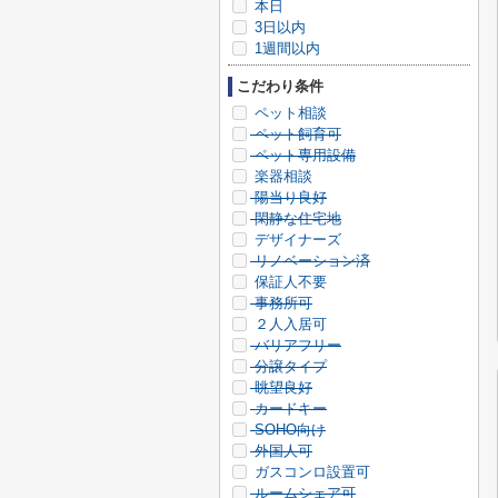
本日
3日以内
1週間以内
こだわり条件
ペット相談
ペット飼育可
ペット専用設備
楽器相談
陽当り良好
閑静な住宅地
デザイナーズ
リノベーション済
保証人不要
事務所可
２人入居可
バリアフリー
分譲タイプ
眺望良好
カードキー
SOHO向け
外国人可
ガスコンロ設置可
ルームシェア可