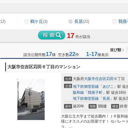
鶴ケ丘
長居
我孫
(12)
(3)
(22)
17
件が該当
並び順：
17
22
1-17
該当公開件数
棟 空き数
件
棟表示
大阪市住吉区苅田６丁目のマンション
大阪府
大阪市住吉区
苅田
６丁目
住所
交通
地下鉄御堂筋線
「
あびこ
」駅 徒
阪和線
「
我孫子町
」駅 徒歩18分
地下鉄御堂筋線
「
長居
」駅 徒歩2
築20年
3階建
鉄骨
築年
階数
構造
大阪公立大学まで徒歩圏内！ＪＲ阪和線
様にオススメのお部屋です！ セパレー
り、...