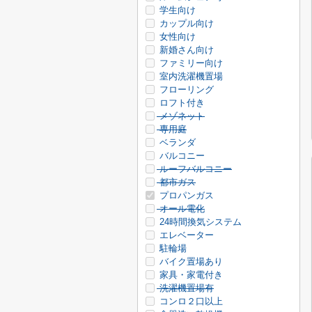
学生向け
カップル向け
女性向け
新婚さん向け
ファミリー向け
室内洗濯機置場
フローリング
ロフト付き
メゾネット
専用庭
ベランダ
バルコニー
ルーフバルコニー
都市ガス
プロパンガス
オール電化
24時間換気システム
エレベーター
駐輪場
バイク置場あり
家具・家電付き
洗濯機置場有
コンロ２口以上