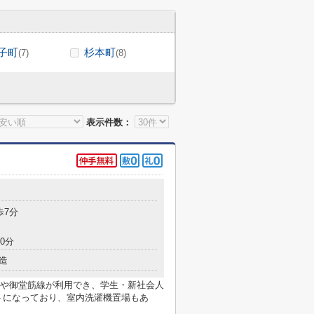
子町
杉本町
(7)
(8)
表示件数：
歩7分
0分
造
や御堂筋線が利用でき、学生・新社会人
トになっており、室内洗濯機置場もあ