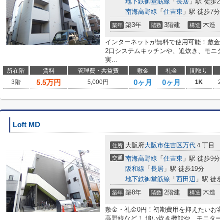
地下鉄御堂筋線
「
長居
」駅 徒歩2
南海高野線
「
住吉東
」駅 徒歩7分
築3年
3階建
木造
築年
階数
構造
インターネットが無料で使用可能！敷金
2口システムキッチンや、追炊き、モニ
実...
所在階
賃料
管理費・共益費
敷金
礼金
間取り
5.5
万円
0ヶ月
0ヶ月
3階
5,000円
1K
Loft MD
大阪府
大阪市住吉区
万代
４丁目
住所
交通
南海高野線
「
住吉東
」駅 徒歩9分
阪和線
「
長居
」駅 徒歩19分
地下鉄御堂筋線
「
西田辺
」駅 徒
築8年
2階建
木造
築年
階数
構造
敷金・礼金0円！初期費用を抑えたいお
高野線など！ 追い炊き機能や、モニタ