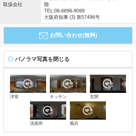
取扱会社
階
TEL:06-6696-9099
大阪府知事 (3) 第57496号
お問い合わせ(無料)
パノラマ写真を閉じる
洋室
キッチン
玄関
洗面所
風呂