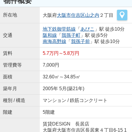
物件概要
所在地
大阪府
大阪市住吉区
山之内
２丁目
地下鉄御堂筋線
「
あびこ
」駅 徒歩10分
交通
阪和線
「
我孫子町
」駅 徒歩5分
南海高野線
「
我孫子前
」駅 徒歩10分
賃料
5.7万円～5.8万円
管理費等
7,000円
面積
32.60㎡～34.85㎡
築年月
2005年 5月(築21年)
種別 / 構造
マンション / 鉄筋コンクリート
階建
5階建
賃貸DESIGN 長居店
大阪府大阪市住吉区長居東４丁目6-15 1