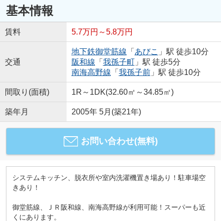
基本情報
賃料
5.7万円～5.8万円
地下鉄御堂筋線
「
あびこ
」駅 徒歩10分
交通
阪和線
「
我孫子町
」駅 徒歩5分
南海高野線
「
我孫子前
」駅 徒歩10分
間取り(面積)
1R～1DK(32.60㎡～34.85㎡)
築年月
2005年 5月(築21年)
お問い合わせ(無料)
システムキッチン、脱衣所や室内洗濯機置き場あり！駐車場空
きあり！
御堂筋線、ＪＲ阪和線、南海高野線が利用可能！スーパーも近
くにあります。