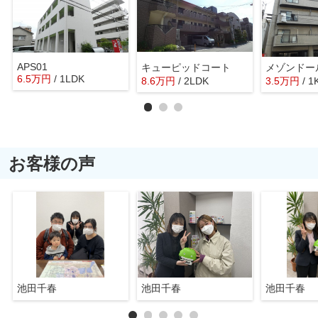
APS01
キューピッドコート
6.5
万
円
/ 1LDK
8.6
万
円
/ 2LDK
3.5
万
円
/ 1
お客様の声
池田千春
池田千春
池田千春