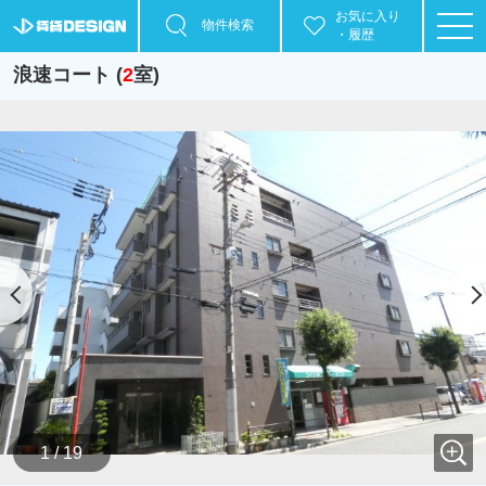
お気に入り
物件検索
・履歴
浪速コート (
2
室)
1 / 19