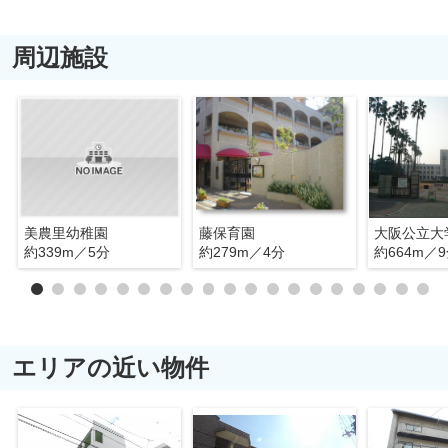
周辺施設
美農里幼稚園
藤保育園
大阪公立大
約339m／5分
約279m／4分
約664m／
エリアの近い物件