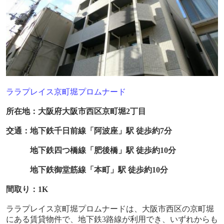
ララプレイス京町堀プロムナード
所在地：大阪府大阪市西区京町堀
2
丁目
交通：地下鉄千日前線「阿波座」駅 徒歩約
7
分
地下鉄四つ橋線「肥後橋」駅 徒歩約
10
分
地下鉄御堂筋線「本町」駅 徒歩約
10
分
間取り：
1K
ララプレイス京町堀プロムナードは、大阪市西区の京町堀
にある賃貸物件で、地下鉄
3
路線が利用でき、いずれからも