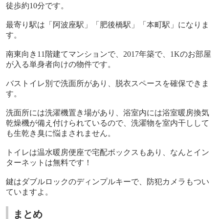
徒歩約
10
分です。
最寄り駅は「阿波座駅」「肥後橋駅」「本町駅」になりま
す。
南東向き
11
階建てマンションで、2017年築で、
1K
のお部屋
が入る単身者向けの物件です。
バストイレ別で洗面所があり、脱衣スペースを確保できま
す。
洗面所には洗濯機置き場があり、浴室内には浴室暖房換気
乾燥機が備え付けられているので、洗濯物を室内干しして
も生乾き臭に悩まされません。
トイレは温水暖房便座で宅配ボックスもあり、なんとイン
ターネットは無料です！
鍵はダブルロックのディンプルキーで、防犯カメラもつい
ていますよ。
まとめ