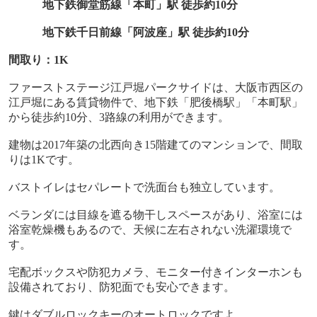
地下鉄御堂筋線「本町」駅 徒歩約
10
分
地下鉄千日前線「阿波座」駅 徒歩約
10
分
間取り：
1K
ファーストステージ江戸堀パークサイドは、大阪市西区の
江戸堀にある賃貸物件で、地下鉄「肥後橋駅」「本町駅」
から徒歩約
10
分、
3
路線の利用ができます。
建物は2017年築の北西向き
15
階建てのマンションで、間取
りは
1K
です。
バストイレはセパレートで洗面台も独立しています。
ベランダには目線を遮る物干しスペースがあり、浴室には
浴室乾燥機もあるので、天候に左右されない洗濯環境で
す。
宅配ボックスや防犯カメラ、モニター付きインターホンも
設備されており、防犯面でも安心できます。
鍵はダブルロックキーのオートロックですよ。