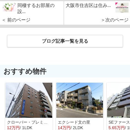
同棲するお部屋の
大阪市住吉区は住み...
設...
＜ 前のページ
＞次のページ
ブログ記事一覧を見る
おすすめ物件
クローバー・プレミア昭和町
エクシード文の里
SEファー
12万円
/ 1LDK
14万円
/ 2LDK
5.65万円
/ 