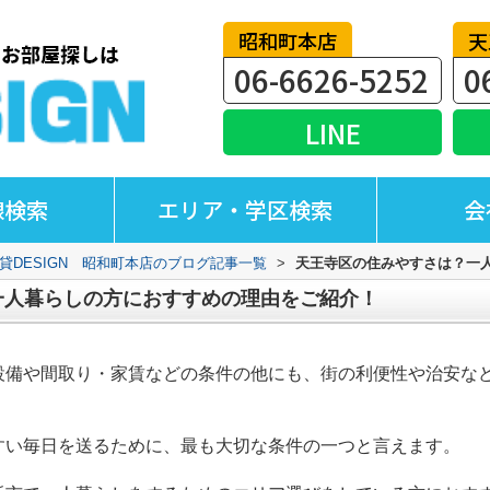
昭和町本店
天
06-6626-5252
0
LINE
線検索
エリア・学区検索
会
貸DESIGN 昭和町本店のブログ記事一覧
>
天王寺区の住みやすさは？一
一人暮らしの方におすすめの理由をご紹介！
設備や間取り・家賃などの条件の他にも、街の利便性や治安な
すい毎日を送るために、最も大切な条件の一つと言えます。