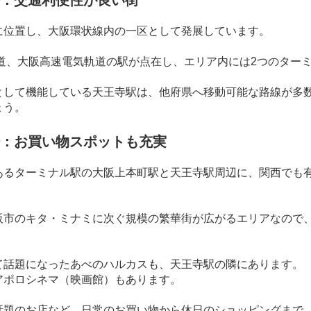
：交通利便性が良い街
に位置し、大阪環状線内の一区として発展しています。
道、大阪高速電気軌道の駅が点在し、エリア内には
2
つのター
として機能している天王寺駅は、他府県へ移動可能な路線が多
ょう。
：お買い物スポットも充実
あるターミナル駅の大阪上本町駅と天王寺駅周辺に、関西でも
阪市のキタ・ミナミに次ぐ規模の繁華街が広がるエリアなので
て話題になったあべのハルカスも、天王寺駅の隣にあります。
アポロシネマ（映画館）もあります。
話題のお店など、日常のお買い物から休日のショッピングまで