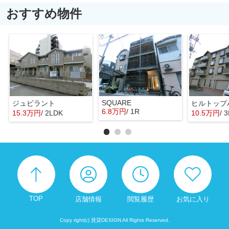
おすすめ物件
SQUARE
ジュビラント
ヒルトップ
6.8万円
/ 1R
15.3万円
/ 2LDK
10.5万円
/ 
TOP
店舗情報
閲覧履歴
お気に入り
Copy right(c) 賃貸DESIGN All Rights Reserved.