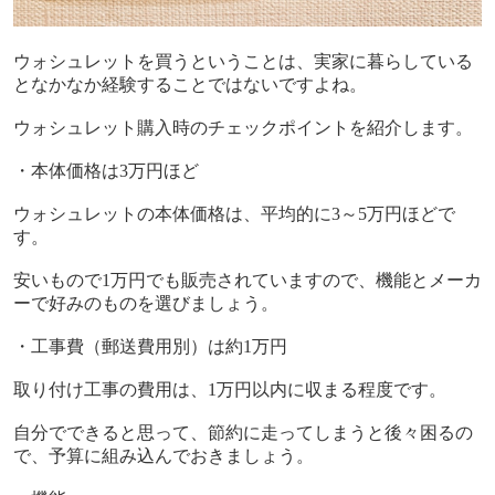
ウォシュレットを買うということは、実家に暮らしている
となかなか経験することではないですよね。
ウォシュレット購入時のチェックポイントを紹介します。
・本体価格は
3
万円ほど
ウォシュレットの本体価格は、平均的に
3
～
5
万円ほどで
す。
安いもので
1
万円でも販売されていますので、機能とメーカ
ーで好みのものを選びましょう。
・工事費（郵送費用別）は約
1
万円
取り付け工事の費用は、
1
万円以内に収まる程度です。
自分でできると思って、節約に走ってしまうと後々困るの
で、予算に組み込んでおきましょう。