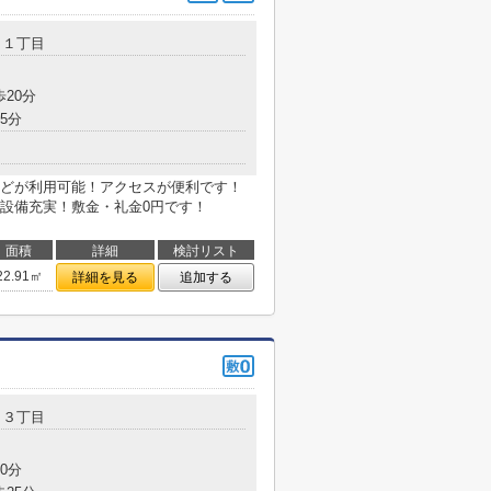
田
１丁目
歩20分
5分
どが利用可能！アクセスが便利です！
設備充実！敷金・礼金0円です！
面積
詳細
検討リスト
22.91㎡
詳細を見る
追加する
田
３丁目
0分