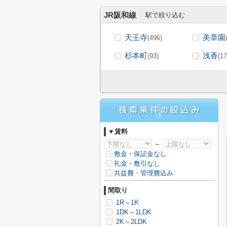
JR阪和線
駅で絞り込む
天王寺
美章園
(496)
杉本町
浅香
(93)
(17
▼賃料
～
敷金・保証金なし
礼金・敷引なし
共益費・管理費込み
間取り
1R～1K
1DK～1LDK
2K～2LDK