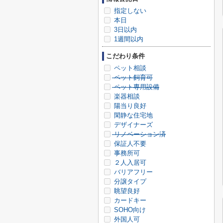
指定しない
本日
3日以内
1週間以内
こだわり条件
ペット相談
ペット飼育可
ペット専用設備
楽器相談
陽当り良好
閑静な住宅地
デザイナーズ
リノベーション済
保証人不要
事務所可
２人入居可
バリアフリー
分譲タイプ
眺望良好
カードキー
SOHO向け
外国人可