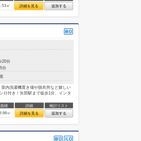
1.53㎡
詳細を見る
追加する
目
歩20分
5分
造
！室内洗濯機置き場や脱衣所など嬉しい
コンロ付き！矢田駅まで徒歩1分、インタ
面積
詳細
検討リスト
8.98㎡
詳細を見る
追加する