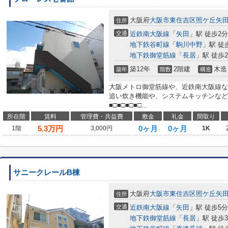
大阪府
大阪市東住吉区
照ケ丘矢
住所
交通
近鉄南大阪線
「
矢田
」駅 徒歩2分
地下鉄谷町線
「
駒川中野
」駅 徒
地下鉄御堂筋線
「
長居
」駅 徒歩2
築12年
2階建
木造
築年
階数
構造
大阪メトロ御堂筋線や、近鉄南大阪線な
追い炊き機能や、システムキッチンなど
■□■□■□■□...
所在階
賃料
管理費・共益費
敷金
礼金
間取り
5.3
万円
0ヶ月
0ヶ月
1階
3,000円
1K
サニークレールB棟
大阪府
大阪市東住吉区
照ケ丘矢
住所
交通
近鉄南大阪線
「
矢田
」駅 徒歩5分
地下鉄御堂筋線
「
長居
」駅 徒歩3