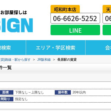
昭和町本店
天
06-6626-5252
0
LINE
線検索
エリア・学区検索
会
賃貸)路線・駅から探す
>
JR阪和線
>
長居駅の賃貸
件一覧
面積
下限なし～上限なし
築年数
20年以内
間取り
指定なし