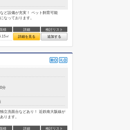
など設備が充実！ ペット飼育可能
になっております。
面積
詳細
検討リスト
6.15㎡
詳細を見る
追加する
目
0分
造
独立洗面台などあり！ 近鉄南大阪線が
あります。
面積
詳細
検討リスト