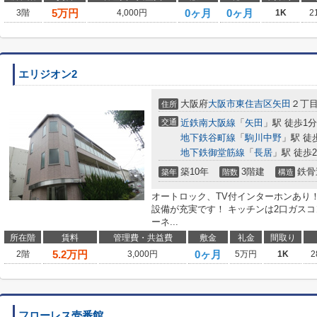
5
万円
0ヶ月
0ヶ月
3階
4,000円
1K
2
エリジオン2
大阪府
大阪市東住吉区
矢田
２丁
住所
交通
近鉄南大阪線
「
矢田
」駅 徒歩1分
地下鉄谷町線
「
駒川中野
」駅 徒
地下鉄御堂筋線
「
長居
」駅 徒歩2
築10年
3階建
鉄骨
築年
階数
構造
オートロック、TV付インターホンあり
設備が充実です！ キッチンは2口ガス
ーネ...
所在階
賃料
管理費・共益費
敷金
礼金
間取り
5.2
万円
0ヶ月
2階
3,000円
5万円
1K
2
フローレス壱番館