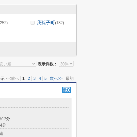
我孫子町
(252)
(132)
表示件数：
表示
<<前へ
1
2
3
4
5
次へ>>
最初
目
歩17分
4分
造