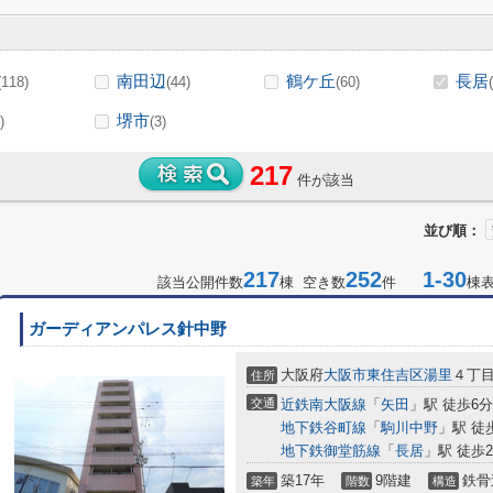
南田辺
鶴ケ丘
長居
(118)
(44)
(60)
堺市
)
(3)
217
件が該当
並び順：
217
252
1-30
該当公開件数
棟 空き数
件
棟
ガーディアンパレス針中野
大阪府
大阪市東住吉区
湯里
４丁
住所
交通
近鉄南大阪線
「
矢田
」駅 徒歩6分
地下鉄谷町線
「
駒川中野
」駅 徒
地下鉄御堂筋線
「
長居
」駅 徒歩2
築17年
9階建
鉄骨
築年
階数
構造