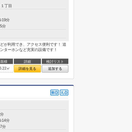
田
１丁目
歩19分
5分
どが利用でき、アクセス便利です！ 追
ンターホンなど充実の設備です！
面積
詳細
検討リスト
6.22㎡
詳細を見る
追加する
目
7分
歩14分
7分