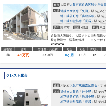
大阪府
大阪市東住吉区
照ケ丘矢
住所
交通
近鉄南大阪線
「
矢田
」駅 徒歩5分
地下鉄谷町線
「
喜連瓜破
」駅 徒
地下鉄御堂筋線
「
長居
」駅 徒歩2
築12年
2階建
木造
築年
階数
構造
近鉄南大阪線や、大阪メトロ御堂筋線な
炊き機能や、浴室乾燥機、モニター付イ
■□■□■□■...
所在階
賃料
管理費・共益費
敷金
礼金
間取り
4.9
万円
0ヶ月
1階
3,500円
1ヶ月
1K
2
クレスト鷹合
大阪府
大阪市東住吉区
鷹合
４丁
住所
交通
近鉄南大阪線
「
針中野
」駅 徒歩
地下鉄谷町線
「
駒川中野
」駅 徒
地下鉄御堂筋線
「
長居
」駅 徒歩2