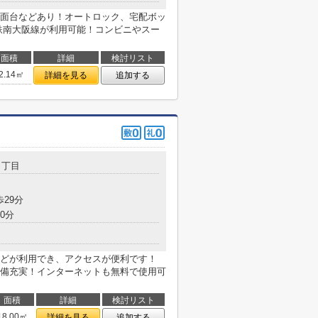
面台などあり！オートロック、宅配ボッ
鉄南大阪線が利用可能！コンビニやスー
面積
詳細
検討リスト
2.14㎡
詳細を見る
追加する
１丁目
歩29分
0分
どが利用でき、アクセスが便利です！
備充実！インターネットも無料で使用可
面積
詳細
検討リスト
18.00㎡
詳細を見る
追加する