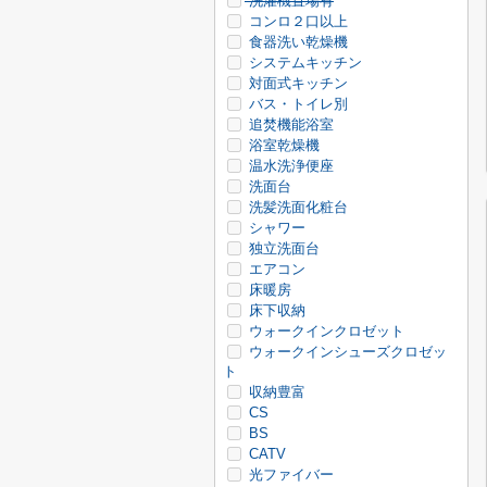
洗濯機置場有
コンロ２口以上
食器洗い乾燥機
システムキッチン
対面式キッチン
バス・トイレ別
追焚機能浴室
浴室乾燥機
温水洗浄便座
洗面台
洗髪洗面化粧台
シャワー
独立洗面台
エアコン
床暖房
床下収納
ウォークインクロゼット
ウォークインシューズクロゼッ
ト
収納豊富
CS
BS
CATV
光ファイバー