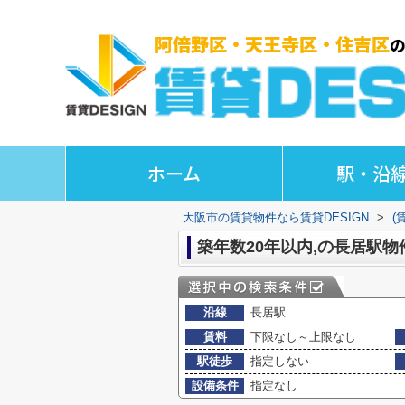
ホーム
駅・沿
大阪市の賃貸物件なら賃貸DESIGN
>
(
築年数20年以内,の長居駅物
沿線
長居駅
賃料
下限なし～上限なし
駅徒歩
指定しない
設備条件
指定なし