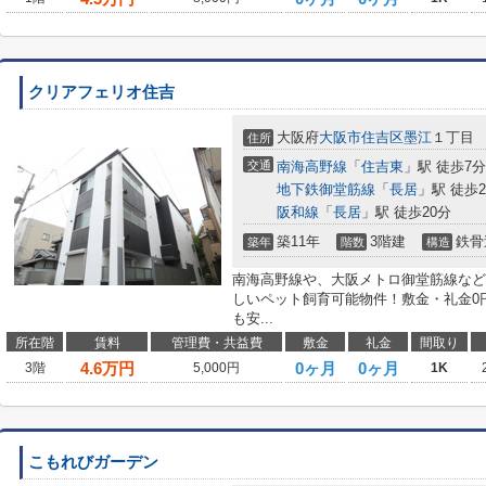
クリアフェリオ住吉
大阪府
大阪市住吉区
墨江
１丁目
住所
交通
南海高野線
「
住吉東
」駅 徒歩7分
地下鉄御堂筋線
「
長居
」駅 徒歩2
阪和線
「
長居
」駅 徒歩20分
築11年
3階建
鉄骨
築年
階数
構造
南海高野線や、大阪メトロ御堂筋線など
しいペット飼育可能物件！敷金・礼金0
も安...
所在階
賃料
管理費・共益費
敷金
礼金
間取り
4.6
万円
0ヶ月
0ヶ月
3階
5,000円
1K
こもれびガーデン