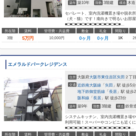
築10年
3階建
木造
築年
階数
構造
セパレート、室内洗濯機置き場や脱衣所
（犬・猫）です！南向きで明るいお部屋
■□■□■□■□■□■□■□■□■□■□■□■...
所在階
賃料
管理費・共益費
敷金
礼金
間取り
5
万円
0ヶ月
0ヶ月
3階
10,000円
1K
2
エメラルドパークレジデンス
大阪府
大阪市東住吉区
矢田
２丁
住所
交通
近鉄南大阪線
「
矢田
」駅 徒歩5分
地下鉄御堂筋線
「
長居
」駅 徒歩2
阪和線
「
長居
」駅 徒歩23分
築9年
3階建
鉄骨
築年
階数
構造
システムキッチン、室内洗濯機置き場や
利用可能！スーパーやコンビニも近くに
■□■□■□■□■□■□■□■□■□■□■□■□■□■...
所在階
賃料
管理費・共益費
敷金
礼金
間取り