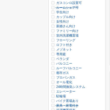
ガスコンロ設置可
ルームシェア可
学生向け
カップル向け
女性向け
新婚さん向け
ファミリー向け
室内洗濯機置場
フローリング
ロフト付き
メゾネット
専用庭
ベランダ
バルコニー
ルーフバルコニー
都市ガス
プロパンガス
オール電化
24時間換気システム
エレベーター
駐輪場
バイク置場あり
家具・家電付き