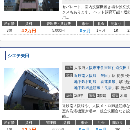
セパレート、室内洗濯機置き場や独立洗
クスもあります。 ペット飼育可能！近
パ...
所在階
賃料
管理費・共益費
敷金
礼金
間取り
4.2
万円
0ヶ月
3階
5,000円
1ヶ月
1K
2
シエテ矢田
大阪府
大阪市東住吉区
住道矢田
住所
交通
近鉄南大阪線
「
矢田
」駅 徒歩7分
地下鉄谷町線
「
喜連瓜破
」駅 徒
地下鉄御堂筋線
「
長居
」駅 徒歩3
築9年
3階建
木造
築年
階数
構造
近鉄南大阪線や、大阪メトロ御堂筋線な
室内洗濯機置き場や、独立洗面台など設
能...
所在階
賃料
管理費・共益費
敷金
礼金
間取り
4.3
万円
0ヶ月
0ヶ月
1階
8,000円
1R