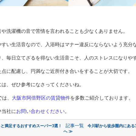
音や洗濯機の音で苦情を言われることも少なくありません。
やすい生活音なので、入浴時はマナー違反にならないよう充分
り、毎日立てざるを得ない生活音こそ、人のストレスになりや
た点に配慮し、円満なご近所付き合いをすることが大切です。
には、ぜひ参考になさってくださいね。
では、
大阪市阿倍野区の賃貸物件
を多数ご紹介しております。
ひ当社に
お問い合わせください
。
記事一覧
っと満足するおすすめスーパー3選！
今川駅から徒歩圏内にある
へ ≫