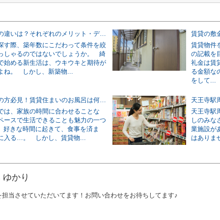
新築と築浅の違いは？それぞれのメリット・デメリットをご紹介！
探す際、築年数にこだわって条件を絞
賃貸物件
っしゃるのではないでしょうか。 綺
の記載を
で始める新生活は、ウキウキと期待が
礼金は賃
ね。 しかし、新築物...
る金額な
をして...
一人暮らしの方必見！賃貸住まいのお風呂は何時までに入るのがマナー？
では、家族の時間に合わせることな
天王寺駅
ペースで生活できることも魅力の一つ
しのみな
 好きな時間に起きて、食事を済ま
業施設が
入る…。 しかし、賃貸物...
はありませ
 ゆかり
を担当させていただいてます！お問い合わせをお待ちしてます♪