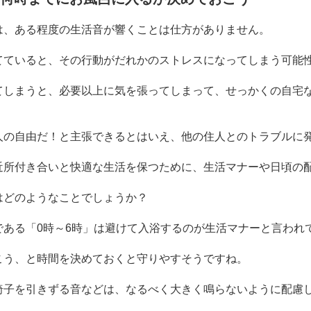
は、ある程度の生活音が響くことは仕方がありません。
てていると、その行動がだれかのストレスになってしまう可能
てしまうと、必要以上に気を張ってしまって、せっかくの自宅
人の自由だ！と主張できるとはいえ、他の住人とのトラブルに
近所付き合いと快適な生活を保つために、生活マナーや日頃の
はどのようなことでしょうか？
である「
0
時～
6
時」は避けて入浴するのが生活マナーと言われ
こう、と時間を決めておくと守りやすそうですね。
椅子を引きずる音などは、なるべく大きく鳴らないように配慮