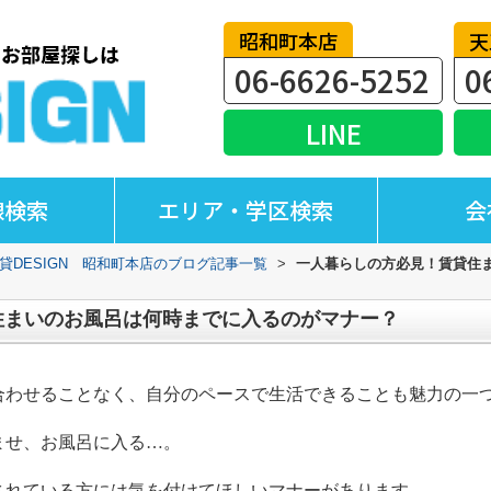
昭和町本店
天
06-6626-5252
0
LINE
線検索
エリア・学区検索
会
貸DESIGN 昭和町本店のブログ記事一覧
>
一人暮らしの方必見！賃貸住
住まいのお風呂は何時までに入るのがマナー？
合わせることなく、自分のペースで生活できることも魅力の一
ませ、お風呂に入る…。
されている方には気を付けてほしいマナーがあります。