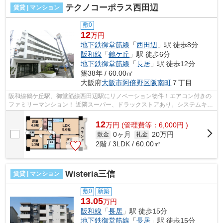
テクノコーポラス西田辺
賃貸 | マンション
敷0
12
万円
地下鉄御堂筋線
「
西田辺
」駅 徒歩8分
阪和線
「
鶴ケ丘
」駅 徒歩6分
地下鉄御堂筋線
「
長居
」駅 徒歩12分
築38年 / 60.00㎡
大阪府
大阪市阿倍野区
阪南町
７丁目
阪和線鶴ケ丘駅、御堂筋線西田辺駅にリノベーション物件！エアコン付きの
ファミリーマンション！ 近隣スーパー、ドラックストアあり。システムキッ
チンや追い焚き機能、オートロック...
12
万
円
(管理費等：6,000円 )
0ヶ月
20万円
敷金
礼金
2階 / 3LDK / 60.00㎡
Wisteria三信
賃貸 | マンション
敷0
新築
13.05
万円
阪和線
「
長居
」駅 徒歩15分
地下鉄御堂筋線
「
長居
」駅 徒歩15分