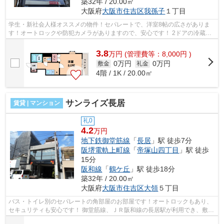
築32年 / 20.00㎡
大阪府
大阪市住吉区
我孫子
１丁目
学生・新社会人様オススメの物件！セパレートで、洋室8帖の広さがありま
す！オートロックや防犯カメラがありますので、安心です！ 2ドアの冷蔵庫
も付いており、インターネット利用料...
3.8
万
円
(管理費等：8,000円 )
0万円
0万円
敷金
礼金
4階 / 1K / 20.00㎡
サンライズ長居
賃貸 | マンション
礼0
4.2
万円
地下鉄御堂筋線
「
長居
」駅 徒歩7分
阪堺電軌上町線
「
帝塚山四丁目
」駅 徒歩
15分
阪和線
「
鶴ケ丘
」駅 徒歩18分
築32年 / 20.00㎡
大阪府
大阪市住吉区
大領
５丁目
バス・トイレ別のセパレートの角部屋のお部屋です！オートロックもあり、
セキュリティも安心です！ 御堂筋線、ＪＲ阪和線の長居駅が利用でき、敷地
内に駐車場・駐輪場があります！学...