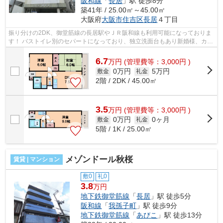
阪和線
「
長居
」駅 徒歩8分
築41年 / 25.00㎡～45.00㎡
大阪府
大阪市住吉区
長居
４丁目
振り分けの2DK、御堂筋線の長居駅やＪＲ阪和線も利用可能になっておりま
す！ バストイレ別のセパートになっており、独立洗面台もあり新婚様、カッ
プルにオススメです。 ■□■□■□■□■□■□...
6.7
万
円
(管理費等：3,000円 )
0万円
5万円
敷金
礼金
2階 / 2DK / 45.00㎡
3.5
万
円
(管理費等：3,000円 )
0万円
0ヶ月
敷金
礼金
5階 / 1K / 25.00㎡
メゾンドール秋桜
賃貸 | マンション
敷0
礼0
3.8
万円
地下鉄御堂筋線
「
長居
」駅 徒歩5分
阪和線
「
我孫子町
」駅 徒歩9分
地下鉄御堂筋線
「
あびこ
」駅 徒歩13分