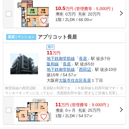
丘駅まで徒歩圏内になっており、住...
10.5
万
円
(管理費等：5,000円 )
0万円
20万円
敷金
礼金
1階 / 2LDK / 66.00㎡
アプリコット長居
賃貸 | マンション
敷0
11
万円
地下鉄御堂筋線
「
長居
」駅 徒歩7分
阪和線
「
長居
」駅 徒歩5分
地下鉄御堂筋線
「
西田辺
」駅 徒歩10分
築15年 / 54.57㎡
大阪府
大阪市住吉区
長居
１丁目
御堂筋線の西田辺駅、 長居駅が利用でき、ＪＲ阪和線も利用可能です！ カ
ウンターキッチンになっており、洗面脱衣所や追い焚きなど設備も充実して
おります！ ■□■□■□■□■□■□■□■□■□■□■...
11
万
円
(管理費等：9,000円 )
0ヶ月
25万円
敷金
礼金
1階 / 2LDK / 54.57㎡