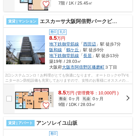
7階 / 1K / 25.45㎡
エスカーサ大阪阿倍野パークビュー
賃貸 | マンション
敷0
礼0
8.5
万円
地下鉄御堂筋線
「
西田辺
」駅 徒歩7分
阪和線
「
鶴ケ丘
」駅 徒歩9分
地下鉄御堂筋線
「
長居
」駅 徒歩13分
築19年 / 28.03㎡
大阪府
大阪市阿倍野区
播磨町
３丁目
2口システムコンロ！お料理がとても快適になります。 オートロックやTVモ
ニターホン防犯設備も充実しておりますので、女性のお客様にオススメのお
部屋ですよ！ ■□■□■□■□■□■□■□■□■□■□...
8.5
万
円
(管理費等：10,000円 )
0ヶ月
0ヶ月
敷金
礼金
9階 / 1DK / 28.03㎡
アンソレイユ山坂
賃貸 | アパート
敷0