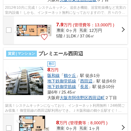
2012年10月に完成！システムキッチン、追炊き機能、浴室乾燥機など充実の
室内設備！ しかも、インターネット無料になっておりますので、月々のラン
ニングコストを削減することができ...
7.9
万
円
(管理費等：13,000円 )
0ヶ月
12万円
敷金
礼金
5階 / 1LDK / 37.06㎡
プレミエール西田辺
賃貸 | マンション
敷0
8
万円
阪和線
「
鶴ケ丘
」駅 徒歩1分
地下鉄御堂筋線
「
西田辺
」駅 徒歩6分
地下鉄御堂筋線
「
長居
」駅 徒歩10分
築6年 / 25.45㎡
大阪府
大阪市阿倍野区
西田辺町
２丁目
築浅！システムキッチンになっており、インターネット利用無料！24時間ご
み収集！ 御堂筋線の西田辺駅利用ができ。ＪＲ阪和線の鶴ケ丘駅すぐ！
■□■□■□■□■□■□■□■□■□■□■□■□■□■□■□■□■□■...
8
万
円
(管理費等：8,000円 )
0ヶ月
1ヶ月
敷金
礼金