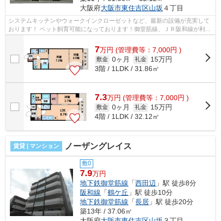
大阪府
大阪市東住吉区
山坂
４丁目
システムキッチンやウォークインクローゼットなど、最新の設備が充実して
おります！ ペット飼育可能になっております！御堂筋線、ＪＲ阪和線が利用
可能になっております！ ■□■□■□■□■...
7
万
円
(管理費等：7,000円 )
0ヶ月
15万円
敷金
礼金
3階 / 1LDK / 31.86㎡
7.3
万
円
(管理費等：7,000円 )
0ヶ月
15万円
敷金
礼金
4階 / 1LDK / 32.12㎡
ノーザングレイス
賃貸 | マンション
敷0
7.9
万円
地下鉄御堂筋線
「
西田辺
」駅 徒歩8分
阪和線
「
鶴ケ丘
」駅 徒歩10分
地下鉄御堂筋線
「
長居
」駅 徒歩20分
築13年 / 37.06㎡
大阪府
大阪市東住吉区
山坂
３丁目