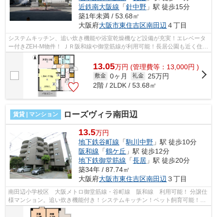
近鉄南大阪線
「
針中野
」駅 徒歩15分
築1年未満 / 53.68㎡
大阪府
大阪市東住吉区
南田辺
４丁目
システムキッチン、追い炊き機能や浴室乾燥機など設備が充実！エレベータ
ー付きZEH-M物件！ ＪＲ阪和線や御堂筋線が利用可能！長居公園も近く住み
やすい環境になっております。 ■□■□...
13.05
万
円
(管理費等：13,000円 )
0ヶ月
25万円
敷金
礼金
2階 / 2LDK / 53.68㎡
ローズヴィラ南田辺
賃貸 | マンション
13.5
万円
地下鉄谷町線
「
駒川中野
」駅 徒歩10分
阪和線
「
鶴ケ丘
」駅 徒歩12分
地下鉄御堂筋線
「
長居
」駅 徒歩20分
築34年 / 87.74㎡
大阪府
大阪市東住吉区
南田辺
３丁目
南田辺小学校区 大阪メトロ御堂筋線・谷町線 阪和線 利用可能！ 分譲仕
様マンション。追い炊き機能付き！システムキッチン！ペット飼育可能！
■□■□■□■□■□■□■□■□■□■□■□■□■□■□■□■□■...