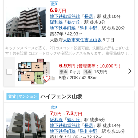
敷0
6.9
万円
地下鉄御堂筋線
「
長居
」駅 徒歩10分
阪和線
「
鶴ケ丘
」駅 徒歩3分
地下鉄谷町線
「
駒川中野
」駅 徒歩20分
築37年 / 42.93㎡
大阪府
大阪市東住吉区
山坂
５丁目
キッチンスペースが広く、2口ガスコンロ設置可能、洗面脱衣所もございま
す！共有設備にはオートロックや宅配ボックスもあります。 御堂筋線やＪＲ
阪和線が徒歩圏内で利用可能！スーパ...
6.9
万
円
(管理費等：10,000円 )
0ヶ月
15万円
敷金
礼金
5階 / 2DK / 42.93㎡
ハイフェンス山坂
賃貸 | マンション
敷0
7
7.3
万円～
万円
阪和線
「
鶴ケ丘
」駅 徒歩5分
地下鉄御堂筋線
「
長居
」駅 徒歩14分
地下鉄谷町線
「
駒川中野
」駅 徒歩15分
築11年 / 31.86㎡～32.12㎡