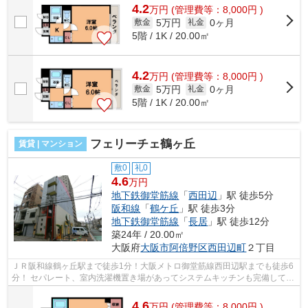
4.2
万
円
(管理費等：8,000円 )
5万円
0ヶ月
敷金
礼金
5階 / 1K / 20.00㎡
4.2
万
円
(管理費等：8,000円 )
5万円
0ヶ月
敷金
礼金
5階 / 1K / 20.00㎡
フェリーチェ鶴ヶ丘
賃貸 | マンション
敷0
礼0
4.6
万円
地下鉄御堂筋線
「
西田辺
」駅 徒歩5分
阪和線
「
鶴ケ丘
」駅 徒歩3分
地下鉄御堂筋線
「
長居
」駅 徒歩12分
築24年 / 20.00㎡
大阪府
大阪市阿倍野区
西田辺町
２丁目
ＪＲ阪和線鶴ヶ丘駅まで徒歩1分！大阪メトロ御堂筋線西田辺駅までも徒歩6
分！ セパレート、室内洗濯機置き場があってシステムキッチンも完備してま
す！ ■□■□■□■□■□■□■□■□■□■□■□■□■□■...
4.6
万
円
(管理費等：8,000円 )