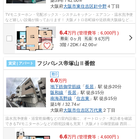
築39年 / 42.00㎡
大阪府
大阪市東住吉区
針中野
４丁目
TVモニターホン・宅配ボックス・システムキッチン・エアコン・温水洗浄便
など嬉しい設備が揃っております！ 大阪メトロ谷町線や近鉄南大阪線など徒
歩圏内！南百済小学校区です！ ■□■...
6.4
万
円
(管理費等：6,000円 )
0ヶ月
9.6万円
敷金
礼金
3階 / 2DK / 42.00㎡
フジパレス帝塚山Ⅱ番館
賃貸 | アパート
敷0
6.6
万円
地下鉄御堂筋線
「
長居
」駅 徒歩20分
阪和線
「
長居
」駅 徒歩15分
南海高野線
「
住吉東
」駅 徒歩15分
築1年 / 32.74㎡
大阪府
大阪市住吉区
万代東
２丁目
温水洗浄便座・浴室乾燥機などの室内設備に、オートロック・来訪者を確認
できるTVモニターホンなどの防犯設備も充実！ 大阪メトロ御堂筋線 西田辺
駅やその他沿線も徒歩圏内で利用可能...
6.6
万
円
(管理費等：4,600円 )