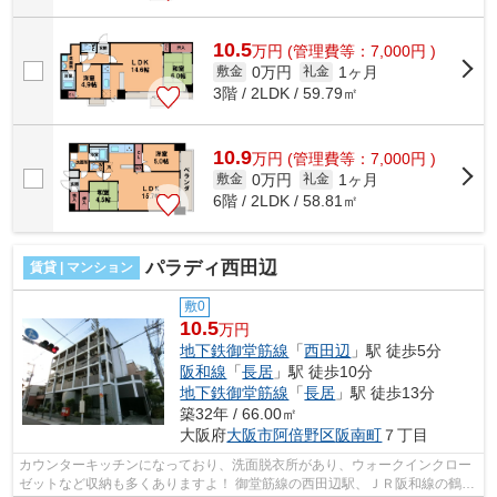
10.5
万
円
(管理費等：7,000円 )
0万円
1ヶ月
敷金
礼金
3階 / 2LDK / 59.79㎡
10.9
万
円
(管理費等：7,000円 )
0万円
1ヶ月
敷金
礼金
6階 / 2LDK / 58.81㎡
パラディ西田辺
賃貸 | マンション
敷0
10.5
万円
地下鉄御堂筋線
「
西田辺
」駅 徒歩5分
阪和線
「
長居
」駅 徒歩10分
地下鉄御堂筋線
「
長居
」駅 徒歩13分
築32年 / 66.00㎡
大阪府
大阪市阿倍野区
阪南町
７丁目
カウンターキッチンになっており、洗面脱衣所があり、ウォークインクロー
ゼットなど収納も多くありますよ！ 御堂筋線の西田辺駅、ＪＲ阪和線の鶴ケ