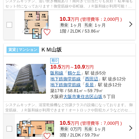
システムキッチン、追い炊き機能あり！南向きで日当たりも良好！ 駐車場も
セット付になっております！御堂筋線や谷町線、ＪＲ阪和線が利用可能！
■□■□■□■□■□■□■□■□■□■□■□■□■□■□■□■□■...
10.3
万
円
(管理費等：2,000円 )
1ヶ月
1ヶ月
敷金
礼金
1階 / 2LDK / 53.86㎡
ＫＭ山坂
賃貸 | マンション
敷0
10.5
10.9
万円～
万円
阪和線
「
鶴ケ丘
」駅 徒歩5分
地下鉄御堂筋線
「
西田辺
」駅 徒歩12分
地下鉄御堂筋線
「
長居
」駅 徒歩12分
築17年 / 58.81㎡～59.79㎡
大阪府
大阪市東住吉区
山坂
５丁目
システムキッチン、浴室乾燥機など分譲クラスの設備になっております。 御
堂筋線、ＪＲ阪和線が利用できます！オートロックや防犯カメラなどのセキ
ュリティもあり、駐車場、バイク置...
10.5
万
円
(管理費等：7,000円 )
0万円
1ヶ月
敷金
礼金
3階 / 2LDK / 59.79㎡