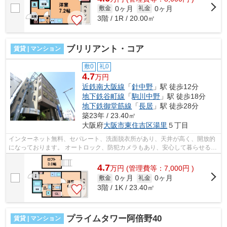
0ヶ月
0ヶ月
敷金
礼金
3階 / 1R / 20.00㎡
ブリリアント・コア
賃貸 | マンション
敷0
礼0
4.7
万円
近鉄南大阪線
「
針中野
」駅 徒歩12分
地下鉄谷町線
「
駒川中野
」駅 徒歩18分
地下鉄御堂筋線
「
長居
」駅 徒歩28分
築23年 / 23.40㎡
大阪府
大阪市東住吉区
湯里
５丁目
インターネット無料、セパレート、洗面脱衣所があり、天井が高く、開放的
になっております。 オートロック、防犯カメラもあり、安心して暮らせる環
境になっております。 ■□■□■□■□■□■...
4.7
万
円
(管理費等：7,000円 )
0ヶ月
0ヶ月
敷金
礼金
3階 / 1K / 23.40㎡
プライムタワー阿倍野40
賃貸 | マンション