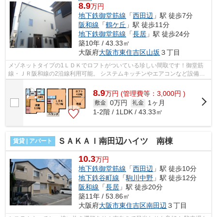
8.9
万円
地下鉄御堂筋線
「
西田辺
」駅 徒歩7分
阪和線
「
鶴ケ丘
」駅 徒歩11分
地下鉄御堂筋線
「
長居
」駅 徒歩24分
築10年 / 43.33㎡
大阪府
大阪市東住吉区
山坂
３丁目
メゾネットタイプの1ＬＤＫでロフトがついている珍しい間取です！御堂筋
線・ＪＲ阪和線の2沿線利用可能。 システムキッチンやエアコンなど設備も
充実しておりペットの飼育も可能です...
8.9
万
円
(管理費等：3,000円 )
0万円
1ヶ月
敷金
礼金
1-2階 / 1LDK / 43.33㎡
ＳＡＫＡＩ南田辺ハイツ 南棟
賃貸 | アパート
10.3
万円
地下鉄御堂筋線
「
西田辺
」駅 徒歩10分
地下鉄谷町線
「
駒川中野
」駅 徒歩12分
阪和線
「
長居
」駅 徒歩20分
築11年 / 53.86㎡
大阪府
大阪市東住吉区
南田辺
３丁目