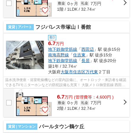
0ヶ月
7万円
敷金
礼金
1階 / 1LDK / 32.74㎡
フジパレス帝塚山Ⅰ番館
賃貸 | アパート
敷0
6.7
万円
地下鉄御堂筋線
「
西田辺
」駅 徒歩15分
南海高野線
「
住吉東
」駅 徒歩15分
地下鉄御堂筋線
「
長居
」駅 徒歩20分
築1年 / 32.74㎡
大阪府
大阪市住吉区
万代東
２丁目
温水洗浄便座・浴室乾燥機などの室内設備に、オートロック・来訪者を確認
できるTVモニターホンなどの防犯設備も充実！ 大阪メトロ御堂筋線 西田辺
駅やその他沿線も徒歩圏内で利用可能...
6.7
万
円
(管理費等：4,600円 )
0ヶ月
7万円
敷金
礼金
2階 / 1LDK / 32.74㎡
パールタウン鶴ケ丘
賃貸 | マンション