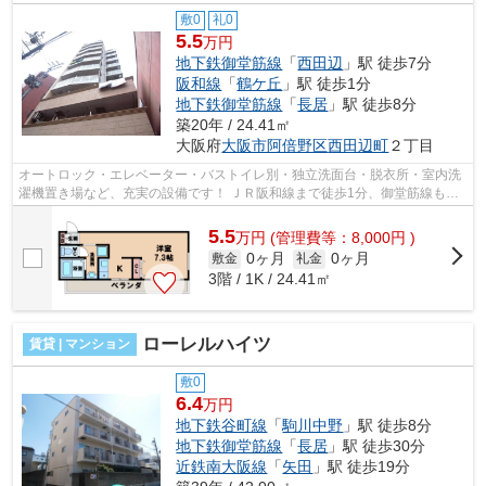
敷0
礼0
5.5
万円
地下鉄御堂筋線
「
西田辺
」駅 徒歩7分
阪和線
「
鶴ケ丘
」駅 徒歩1分
地下鉄御堂筋線
「
長居
」駅 徒歩8分
築20年 / 24.41㎡
大阪府
大阪市阿倍野区
西田辺町
２丁目
オートロック・エレベーター・バストイレ別・独立洗面台・脱衣所・室内洗
濯機置き場など、充実の設備です！ ＪＲ阪和線まで徒歩1分、御堂筋線も徒
歩圏内で利用でとて便利な立地です！...
5.5
万
円
(管理費等：8,000円 )
0ヶ月
0ヶ月
敷金
礼金
3階 / 1K / 24.41㎡
ローレルハイツ
賃貸 | マンション
敷0
6.4
万円
地下鉄谷町線
「
駒川中野
」駅 徒歩8分
地下鉄御堂筋線
「
長居
」駅 徒歩30分
近鉄南大阪線
「
矢田
」駅 徒歩19分