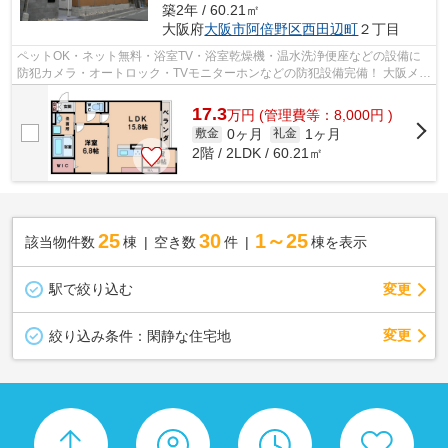
築2年 / 60.21㎡
大阪府
大阪市阿倍野区
西田辺町
２丁目
ペットOK・ネット無料・浴室TV・浴室乾燥機・温水洗浄便座などの設備に
防犯カメラ・オートロック・TVモニターホンなどの防犯設備完備！ 大阪メト
ロ御堂筋線・西田辺駅、JR阪和線・鶴...
17.3
万
円
(管理費等：8,000円 )
0ヶ月
1ヶ月
敷金
礼金
2階 / 2LDK / 60.21㎡
25
30
1～25
該当物件数
棟
空き数
件
棟を表示
駅で絞り込む
変更
変更
絞り込み条件：
閑静な住宅地