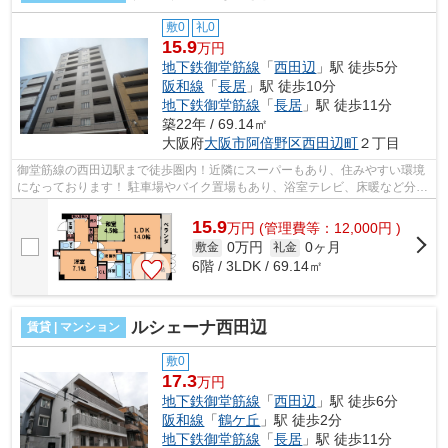
敷0
礼0
15.9
万円
地下鉄御堂筋線
「
西田辺
」駅 徒歩5分
阪和線
「
長居
」駅 徒歩10分
地下鉄御堂筋線
「
長居
」駅 徒歩11分
築22年 / 69.14㎡
大阪府
大阪市阿倍野区
西田辺町
２丁目
御堂筋線の西田辺駅まで徒歩圏内！近隣にスーパーもあり、住みやすい環境
になっております！ 駐車場やバイク置場もあり、浴室テレビ、床暖など分譲
クラスの設備になっております！ ■...
15.9
万
円
(管理費等：12,000円 )
0万円
0ヶ月
敷金
礼金
6階 / 3LDK / 69.14㎡
ルシェーナ西田辺
賃貸 | マンション
敷0
17.3
万円
地下鉄御堂筋線
「
西田辺
」駅 徒歩6分
阪和線
「
鶴ケ丘
」駅 徒歩2分
地下鉄御堂筋線
「
長居
」駅 徒歩11分