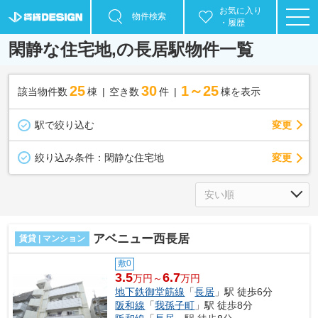
お気に入り
物件検索
・履歴
閑静な住宅地,の長居駅物件一覧
25
30
1～25
該当物件数
棟
空き数
件
棟を表示
駅で絞り込む
変更
変更
絞り込み条件：
閑静な住宅地
アベニュー西長居
賃貸 | マンション
敷0
3.5
6.7
万円～
万円
地下鉄御堂筋線
「
長居
」駅 徒歩6分
阪和線
「
我孫子町
」駅 徒歩8分