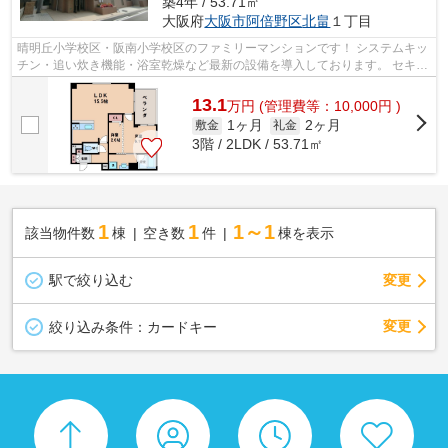
築4年 / 53.71㎡
大阪府
大阪市阿倍野区
北畠
１丁目
晴明丘小学校区・阪南小学校区のファミリーマンションです！ システムキッ
チン・追い炊き機能・浴室乾燥など最新の設備を導入しております。 セキュ
リティー面もオートロック・ＴＶモ...
13.1
万
円
(管理費等：10,000円 )
1ヶ月
2ヶ月
敷金
礼金
3階 / 2LDK / 53.71㎡
1
1
1～1
該当物件数
棟
空き数
件
棟を表示
駅で絞り込む
変更
変更
絞り込み条件：
カードキー