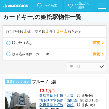
お気に入り
物件検索
・履歴
カードキー,の姫松駅物件一覧
1
1
1～1
該当物件数
棟
空き数
件
棟を表示
駅で絞り込む
変更
変更
絞り込み条件：
カードキー
ブルーノ北畠
賃貸 | マンション
13.1
万円
阪堺電軌上町線
「
北畠
」駅 徒歩4分
地下鉄御堂筋線
「
西田辺
」駅 徒歩15分
阪堺電軌上町線
「
姫松
」駅 徒歩10分