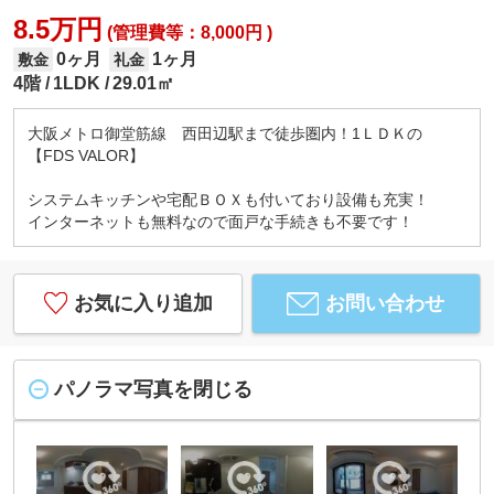
8.5万円
(管理費等：8,000円 )
0ヶ月
1ヶ月
敷金
礼金
4階
1LDK
29.01㎡
大阪メトロ御堂筋線 西田辺駅まで徒歩圏内！1ＬＤＫの
【FDS VALOR】
システムキッチンや宅配ＢＯＸも付いており設備も充実！
インターネットも無料なので面戸な手続きも不要です！
お気に入り追加
お問い合わせ
パノラマ写真を閉じる