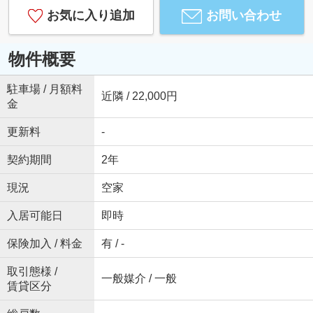
お気に入り追加
お問い合わせ
物件概要
駐車場 / 月額料
近隣 / 22,000円
金
更新料
-
契約期間
2年
現況
空家
入居可能日
即時
保険加入 / 料金
有 / -
取引態様 /
一般媒介 / 一般
賃貸区分