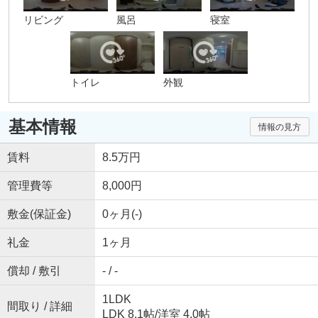
リビング
風呂
寝室
トイレ
外観
基本情報
情報の見方
賃料
8.5万円
管理費等
8,000円
敷金(保証金)
0ヶ月(-)
礼金
1ヶ月
償却 / 敷引
- / -
1LDK
間取り / 詳細
LDK 8.1帖
/
洋室 4.0帖