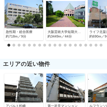
急性期・総合医療
大阪芸術大学短期大学部
ライフ北畠
約718m／9分
約3449m／44分
約690m／
エリアの近い物件
アパルト松崎
第一岩見マンション
ルフランソ