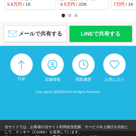
5.6
万
円
/ 1K
6.5
万
円
/ 2DK
7
万
円
/ 1K
メールで共有する
LINEで共有する
TOP
店舗情報
閲覧履歴
お気に入り
Copy right(c) 賃貸DESIGN All Rights Reserved.
当サイトでは、お客様の当サイト利用状況把握、サービス向上検討を目的と
して、クッキー（Cookie）を使用しています。