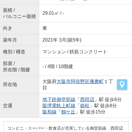
面積 /
29.01㎡ / -
バルコニー面積
向き
東
築年月
2021年 3月(築5年)
種別 / 構造
マンション / 鉄筋コンクリート
部屋 /
- / 4階 / 10階建
所在階 / 階建
大阪府
大阪市阿倍野区
播磨町
１丁
所在地
目
地下鉄御堂筋線
「
西田辺
」駅 徒歩6分
交通
阪堺電軌上町線
「
姫松
」駅 徒歩8分
阪和線
「
鶴ケ丘
」駅 徒歩15分
コンビニ・スーパー・飲食店が充実している御堂筋線 西田辺