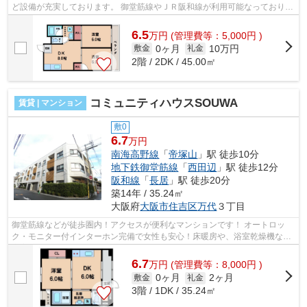
ど設備が充実しております。 御堂筋線やＪＲ阪和線が利用可能なっており、
スーパーやドラックストアも近くに...
6.5
万
円
(管理費等：5,000円 )
0ヶ月
10万円
敷金
礼金
2階 / 2DK / 45.00㎡
コミュニティハウスSOUWA
賃貸 | マンション
敷0
6.7
万円
南海高野線
「
帝塚山
」駅 徒歩10分
地下鉄御堂筋線
「
西田辺
」駅 徒歩12分
阪和線
「
長居
」駅 徒歩20分
築14年 / 35.24㎡
大阪府
大阪市住吉区
万代
３丁目
御堂筋線などが徒歩圏内！アクセスが便利なマンションです！ オートロッ
ク・モニター付インターホン完備で女性も安心！床暖房や、浴室乾燥機など
充実の設備です！ ■□■□■□■□■□■□■□■□■...
6.7
万
円
(管理費等：8,000円 )
0ヶ月
2ヶ月
敷金
礼金
3階 / 1DK / 35.24㎡