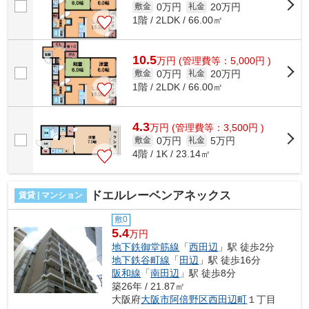
0万円
20万円
敷金
礼金
1階 / 2LDK / 66.00㎡
10.5
万
円
(管理費等：5,000円 )
0万円
20万円
敷金
礼金
1階 / 2LDK / 66.00㎡
4.3
万
円
(管理費等：3,500円 )
0万円
5万円
敷金
礼金
4階 / 1K / 23.14㎡
ドエルレーベンアネックス
賃貸 | マンション
敷0
5.4
万円
地下鉄御堂筋線
「
西田辺
」駅 徒歩2分
地下鉄谷町線
「
田辺
」駅 徒歩16分
阪和線
「
南田辺
」駅 徒歩8分
築26年 / 21.87㎡
大阪府
大阪市阿倍野区
西田辺町
１丁目