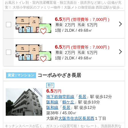
お風呂トイレ別・室内洗濯機置場・独立洗面台・脱衣所など嬉しい設備が充
実！ 大領小学校区のファミリー物件！大阪メトロ御堂筋線 西田辺駅が徒歩圏
内で利用可能でございます！ ■□■□...
6.5
万
円
(管理費等：7,000円 )
2万円
5万円
敷金
礼金
1階 / 2LDK / 49.68㎡
6.5
万
円
(管理費等：7,000円 )
2万円
5万円
敷金
礼金
1階 / 2LDK / 49.68㎡
コーポみやざき長居
賃貸 | マンション
敷0
6.5
万円
地下鉄御堂筋線
「
長居
」駅 徒歩12分
阪和線
「
鶴ケ丘
」駅 徒歩10分
阪和線
「
長居
」駅 徒歩12分
築38年 / 45.00㎡
大阪府
大阪市住吉区
長居西
１丁目
キッチンスペースが広く、ガスコンロ設置可能！セパレート、洗面脱衣所な