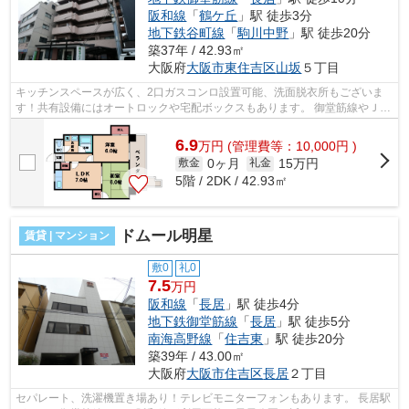
阪和線
「
鶴ケ丘
」駅 徒歩3分
地下鉄谷町線
「
駒川中野
」駅 徒歩20分
築37年 / 42.93㎡
大阪府
大阪市東住吉区
山坂
５丁目
キッチンスペースが広く、2口ガスコンロ設置可能、洗面脱衣所もございま
す！共有設備にはオートロックや宅配ボックスもあります。 御堂筋線やＪＲ
阪和線が徒歩圏内で利用可能！スーパ...
6.9
万
円
(管理費等：10,000円 )
0ヶ月
15万円
敷金
礼金
5階 / 2DK / 42.93㎡
ドムール明星
賃貸 | マンション
敷0
礼0
7.5
万円
阪和線
「
長居
」駅 徒歩4分
地下鉄御堂筋線
「
長居
」駅 徒歩5分
南海高野線
「
住吉東
」駅 徒歩20分
築39年 / 43.00㎡
大阪府
大阪市住吉区
長居
２丁目
セパレート、洗濯機置き場あり！テレビモニターフォンもあります。 長居駅