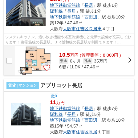
地下鉄御堂筋線
「
長居
」駅 徒歩1分
阪和線
「
長居
」駅 徒歩1分
地下鉄御堂筋線
「
西田辺
」駅 徒歩10分
築12年 / 47.46㎡
大阪府
大阪市住吉区
長居東
４丁目
システムキッチン、追い炊き機能や浴室乾燥機など最新の設備が充実してお
ります！ 御堂筋線の長居駅、ＪＲ阪和線の長居駅が利用できます！
■□■□■□■□■□■□■□■□■□■□■□■□■□■□■□■□■□■□■□■...
10.5
万
円
(管理費等：8,000円 )
0ヶ月
35万円
敷金
礼金
6階 / 1LDK / 47.46㎡
アプリコット長居
賃貸 | マンション
敷0
11
万円
地下鉄御堂筋線
「
長居
」駅 徒歩7分
阪和線
「
長居
」駅 徒歩5分
地下鉄御堂筋線
「
西田辺
」駅 徒歩10分
築15年 / 54.57㎡
大阪府
大阪市住吉区
長居
１丁目