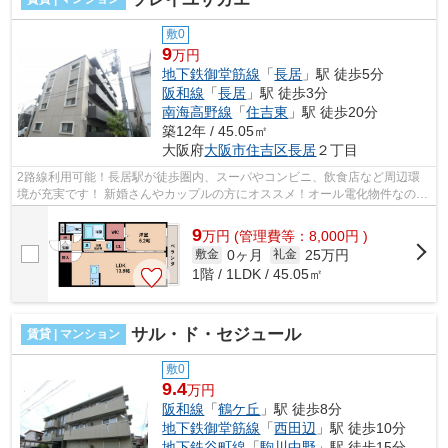
敷0
9
万円
地下鉄御堂筋線
「
長居
」駅 徒歩5分
阪和線
「
長居
」駅 徒歩3分
南海高野線
「
住吉東
」駅 徒歩20分
築12年 / 45.05㎡
大阪府
大阪市住吉区
長居
２丁目
2路線利用可能！長居駅が徒歩圏内、スーパやコンビニ、飲食店など周辺環
境が充実です！ 新婚さんやカップルの方にオススメ！オール電化物件なの
で、火元の心配もございません！ ■□■□...
9
万
円
(管理費等：8,000円 )
0ヶ月
25万円
敷金
礼金
1階 / 1LDK / 45.05㎡
サル・ド・セジュール
賃貸 | マンション
敷0
9.4
万円
阪和線
「
鶴ケ丘
」駅 徒歩8分
地下鉄御堂筋線
「
西田辺
」駅 徒歩10分
地下鉄谷町線
「
駒川中野
」駅 徒歩15分