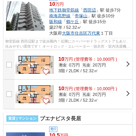
10
万円
地下鉄御堂筋線
「
西田辺
」駅 徒歩7分
南海高野線
「
帝塚山
」駅 徒歩10分
阪和線
「
鶴ケ丘
」駅 徒歩15分
築27年 / 52.32㎡
大阪府
大阪市住吉区
万代東
１丁目
御堂筋線 西田辺駅まで徒歩圏内！近隣にスーパーやドラッグストアもあり、
住みやすい環境です！ オートロック・エレベーター・脱衣所・室内洗濯機置
き場など充実の設備です！ ■□■□■□...
10
万
円
(管理費等：10,000円 )
0万円
20万円
敷金
礼金
3階 / 2LDK / 52.32㎡
10
万
円
(管理費等：10,000円 )
0万円
20万円
敷金
礼金
3階 / 2LDK / 52.32㎡
ブエナビスタ長居
賃貸 | マンション
敷0
10.5
万円