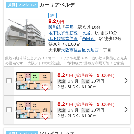
カーサアベルデ
賃貸 | マンション
敷0
8.2
万円
阪和線
「
長居
」駅 徒歩10分
地下鉄御堂筋線
「
長居
」駅 徒歩10分
地下鉄御堂筋線
「
西田辺
」駅 徒歩12分
築36年 / 61.00㎡
大阪府
大阪市住吉区
長居西
１丁目
敷地内駐車場に空きあり！オートロックや宅配BOX、追い炊き機能など充実
の設備です！ 大阪メトロ御堂筋線、JR阪和線の2路線が利用可能！ご家族で
のお引越しにオススメの物件です！ ■...
8.2
万
円
(管理費等：9,000円 )
0ヶ月
20万円
敷金
礼金
2階 / 3LDK / 61.00㎡
8.2
万
円
(管理費等：9,000円 )
0ヶ月
20万円
敷金
礼金
2階 / 2LDK / 61.00㎡
ソレイユサカエ
賃貸 | マンション