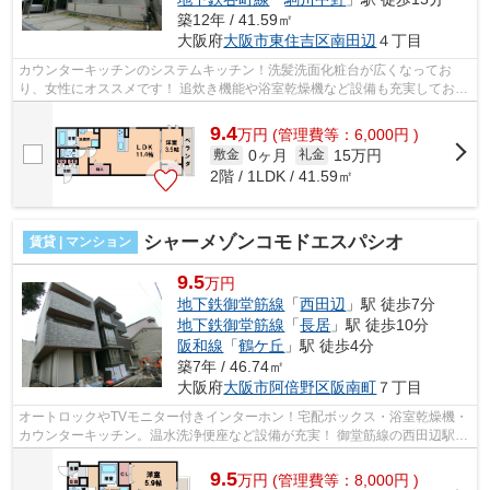
築12年 / 41.59㎡
大阪府
大阪市東住吉区
南田辺
４丁目
カウンターキッチンのシステムキッチン！洗髪洗面化粧台が広くなってお
り、女性にオススメです！ 追炊き機能や浴室乾燥機など設備も充実してお
り、インターネット無料！しかも、セコ...
9.4
万
円
(管理費等：6,000円 )
0ヶ月
15万円
敷金
礼金
2階 / 1LDK / 41.59㎡
シャーメゾンコモドエスパシオ
賃貸 | マンション
9.5
万円
地下鉄御堂筋線
「
西田辺
」駅 徒歩7分
地下鉄御堂筋線
「
長居
」駅 徒歩10分
阪和線
「
鶴ケ丘
」駅 徒歩4分
築7年 / 46.74㎡
大阪府
大阪市阿倍野区
阪南町
７丁目
オートロックやTVモニター付きインターホン！宅配ボックス・浴室乾燥機・
カウンターキッチン。温水洗浄便座など設備が充実！ 御堂筋線の西田辺駅や
ＪＲ阪和線の鶴ケ丘駅が徒歩圏内で...
9.5
万
円
(管理費等：8,000円 )