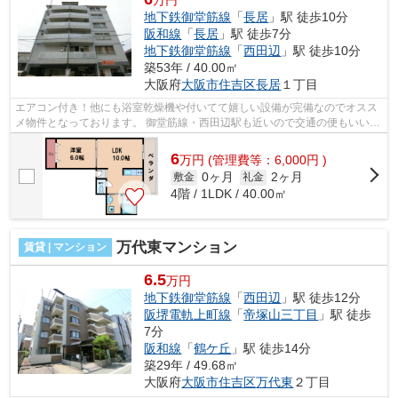
地下鉄御堂筋線
「
長居
」駅 徒歩10分
阪和線
「
長居
」駅 徒歩7分
地下鉄御堂筋線
「
西田辺
」駅 徒歩10分
築53年 / 40.00㎡
大阪府
大阪市住吉区
長居
１丁目
エアコン付き！他にも浴室乾燥機や付いてて嬉しい設備が完備なのでオスス
メ物件となっております。 御堂筋線・西田辺駅も近いので交通の便もいいで
すしスーパーや飲食店も近いので住...
6
万
円
(管理費等：6,000円 )
0ヶ月
2ヶ月
敷金
礼金
4階 / 1LDK / 40.00㎡
万代東マンション
賃貸 | マンション
6.5
万円
地下鉄御堂筋線
「
西田辺
」駅 徒歩12分
阪堺電軌上町線
「
帝塚山三丁目
」駅 徒歩
7分
阪和線
「
鶴ケ丘
」駅 徒歩14分
築29年 / 49.68㎡
大阪府
大阪市住吉区
万代東
２丁目