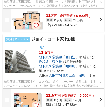
御堂筋線の西田辺駅、 長居駅が利用でき、ＪＲ阪和線も利用可能です！ カ
ウンターキッチンになっており、洗面脱衣所や追い焚きなど設備も充実して
おります！ ■□■□■□■□■□■□■□■□■□■□■...
11
万
円
(管理費等：9,000円 )
0ヶ月
25万円
敷金
礼金
1階 / 2LDK / 54.57㎡
ジョイ・コート家七D棟
賃貸 | マンション
敷0
11.5
万円
地下鉄御堂筋線
「
西田辺
」駅 徒歩1分
阪和線
「
鶴ケ丘
」駅 徒歩5分
地下鉄御堂筋線
「
昭和町
」駅 徒歩15分
築19年 / 47.88㎡
大阪府
大阪市阿倍野区
西田辺町
１丁目
御堂筋線の西田辺駅すぐ！コンビにも近く、スーパーも近隣にあります！ シ
ステムキッチンになっており、追い炊き機能や浴室乾燥機など設備が充実し
ております！ ■□■□■□■□■□■□■□■□■□■...
11.5
万
円
(管理費等：9,000円 )
0ヶ月
1ヶ月
敷金
礼金
5階 / 1LDK / 47.88㎡