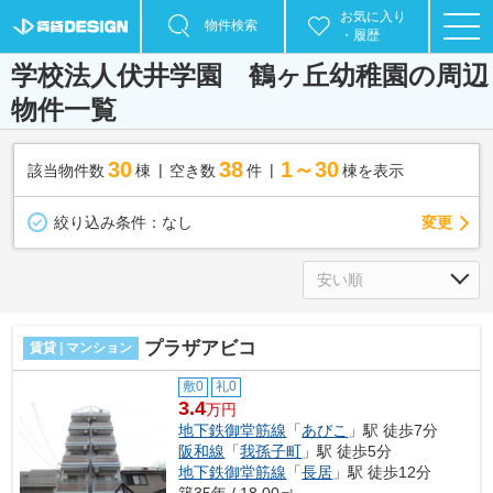
お気に入り
物件検索
・履歴
学校法人伏井学園 鶴ヶ丘幼稚園の周辺
物件一覧
30
38
1～30
該当物件数
棟
空き数
件
棟を表示
変更
絞り込み条件：
なし
プラザアビコ
賃貸 | マンション
敷0
礼0
3.4
万円
地下鉄御堂筋線
「
あびこ
」駅 徒歩7分
阪和線
「
我孫子町
」駅 徒歩5分
地下鉄御堂筋線
「
長居
」駅 徒歩12分
築35年 / 18.00㎡