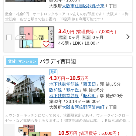
大阪府
大阪市住吉区
我孫子東
１丁目
敷金・礼金0円！オートロックやエアコンありのお部屋です！ 大阪メトロ御
堂筋線、あびこ駅まで徒歩圏内！JR阪和線も利用可能です！
■□■□■□■□■□■□■□■□■□■□■□■□■□■□■□■□■□■□■□■□ ご覧...
3.4
万
円
(管理費等：7,000円 )
0ヶ月
0ヶ月
敷金
礼金
4-5階 / 1DK / 18.00㎡
パラディ西田辺
賃貸 | マンション
敷0
4.3
10.5
万円～
万円
地下鉄御堂筋線
「
西田辺
」駅 徒歩5分
阪和線
「
鶴ケ丘
」駅 徒歩5分
地下鉄御堂筋線
「
昭和町
」駅 徒歩20分
築32年 / 23.14㎡～66.00㎡
大阪府
大阪市阿倍野区
阪南町
７丁目
カウンターキッチンになっており、洗面脱衣所があり、ウォークインクロー
ゼットなど収納も多くありますよ！ 御堂筋線の西田辺駅、ＪＲ阪和線の鶴ケ
丘駅まで徒歩圏内になっており、住...
10.5
万
円
(管理費等：5,000円 )