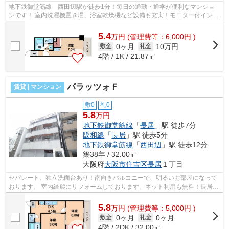
地下鉄御堂筋線 西田辺駅が徒歩1分！毎日の通勤・通学が便利なマンショ
ンです！ 室内洗濯機置き場、浴室乾燥機など設備も充実！モニター付インタ
ーホン完備で女性も安心です！ ■□■□...
5.4
万
円
(管理費等：6,000円 )
0ヶ月
10万円
敷金
礼金
4階 / 1K / 21.87㎡
パラッツォＦ
賃貸 | マンション
敷0
礼0
5.8
万円
地下鉄御堂筋線
「
長居
」駅 徒歩7分
阪和線
「
長居
」駅 徒歩5分
地下鉄御堂筋線
「
西田辺
」駅 徒歩12分
築38年 / 32.00㎡
大阪府
大阪市住吉区
長居
１丁目
セパレート、独立洗面台あり！南向きバルコニーで、明るいお部屋になって
おります。 室内綺麗にリフォームしております。ネット利用も無料！長居駅
まで徒歩圏内！ ■□■□■□■□■□■□■□■□■...
5.8
万
円
(管理費等：5,000円 )
0ヶ月
0ヶ月
敷金
礼金
4階 / 2DK / 32.00㎡