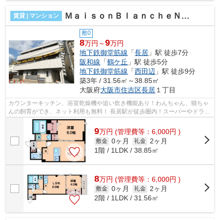
ＭａｉｓｏｎＢｌａｎｃｈｅＮａｇａｉ
賃貸 | マンション
敷0
8
9
万円～
万円
地下鉄御堂筋線
「
長居
」駅 徒歩7分
阪和線
「
鶴ケ丘
」駅 徒歩5分
地下鉄御堂筋線
「
西田辺
」駅 徒歩9分
築3年 / 31.56㎡～38.85㎡
大阪府
大阪市住吉区
長居
１丁目
カウンターキッチン、浴室乾燥機や追い炊き機能あり！わんちゃん、猫ちゃ
んの飼育ができ、ネット利用も無料！ 長居駅が徒歩圏内！スーパーやドラッ
クストアも近く、住みやすい環境に...
9
万
円
(管理費等：6,000円 )
0ヶ月
2ヶ月
敷金
礼金
1階 / 1LDK / 38.85㎡
8
万
円
(管理費等：6,000円 )
0ヶ月
2ヶ月
敷金
礼金
2階 / 1LDK / 31.56㎡