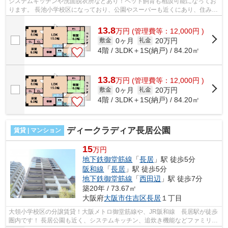
システムキッチンや洗面脱衣所などあり！ペット飼育も相談可能になってお
ります。 長池小学校区になっており、公園やスーパーも近くにあり、住みや
すいも環境です！ ■□■□■□■□■□■□■□■...
13.8
万
円
(管理費等：12,000円 )
0ヶ月
20万円
敷金
礼金
4階 / 3LDK＋1S(納戸) / 84.20㎡
13.8
万
円
(管理費等：12,000円 )
0ヶ月
20万円
敷金
礼金
4階 / 3LDK＋1S(納戸) / 84.20㎡
ディークラディア長居公園
賃貸 | マンション
15
万円
地下鉄御堂筋線
「
長居
」駅 徒歩5分
阪和線
「
長居
」駅 徒歩5分
地下鉄御堂筋線
「
西田辺
」駅 徒歩7分
築20年 / 73.67㎡
大阪府
大阪市住吉区
長居
１丁目
大領小学校区の分譲賃貸！大阪メトロ御堂筋線や、JR阪和線 長居駅が徒歩
圏内です！ 長居公園も近く、システムキッチン、追炊き機能などファミリー