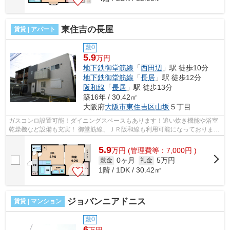
東住吉の長屋
賃貸 | アパート
敷0
5.9
万円
地下鉄御堂筋線
「
西田辺
」駅 徒歩10分
地下鉄御堂筋線
「
長居
」駅 徒歩12分
阪和線
「
長居
」駅 徒歩13分
築16年 / 30.42㎡
大阪府
大阪市東住吉区
山坂
５丁目
ガスコンロ設置可能！ダイニングスペースもあります！追い炊き機能や浴室
乾燥機など設備も充実！ 御堂筋線、ＪＲ阪和線も利用可能になっておりま
す。 ■□■□■□■□■□■□■□■□■□■□■□■□■□■□■...
5.9
万
円
(管理費等：7,000円 )
0ヶ月
5万円
敷金
礼金
1階 / 1DK / 30.42㎡
ジョバンニアドニス
賃貸 | マンション
敷0
6
万円