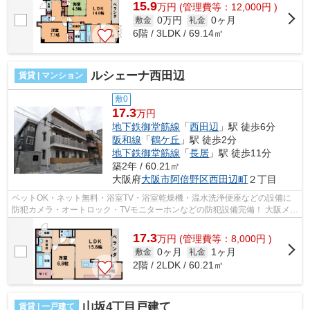
15.9
万
円
(管理費等：12,000円 )
0万円
0ヶ月
敷金
礼金
6階 / 3LDK / 69.14㎡
ルシェーナ西田辺
賃貸 | マンション
敷0
17.3
万円
地下鉄御堂筋線
「
西田辺
」駅 徒歩6分
阪和線
「
鶴ケ丘
」駅 徒歩2分
地下鉄御堂筋線
「
長居
」駅 徒歩11分
築2年 / 60.21㎡
大阪府
大阪市阿倍野区
西田辺町
２丁目
ペットOK・ネット無料・浴室TV・浴室乾燥機・温水洗浄便座などの設備に
防犯カメラ・オートロック・TVモニターホンなどの防犯設備完備！ 大阪メト
ロ御堂筋線・西田辺駅、JR阪和線・鶴...
17.3
万
円
(管理費等：8,000円 )
0ヶ月
1ヶ月
敷金
礼金
2階 / 2LDK / 60.21㎡
山坂4丁目戸建て
賃貸 | 一戸建て