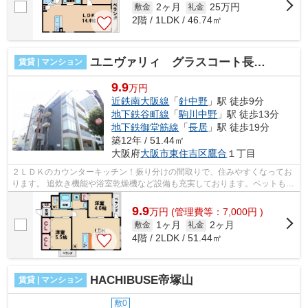
2ヶ月
25万円
敷金
礼金
2階 / 1LDK / 46.74㎡
ユニヴァリィ グラスコート長居公園
賃貸 | マンション
9.9
万円
近鉄南大阪線
「
針中野
」駅 徒歩9分
地下鉄谷町線
「
駒川中野
」駅 徒歩13分
地下鉄御堂筋線
「
長居
」駅 徒歩19分
築12年 / 51.44㎡
大阪府
大阪市東住吉区
鷹合
１丁目
２ＬＤＫのカウンターキッチン！振り分けの間取りで、住みやすくなってお
ります。 追炊き機能や浴室乾燥機など設備も充実しております。ペットも飼
育できるお部屋になっております。 ...
9.9
万
円
(管理費等：7,000円 )
1ヶ月
2ヶ月
敷金
礼金
4階 / 2LDK / 51.44㎡
HACHIBUSE帝塚山
賃貸 | マンション
敷0