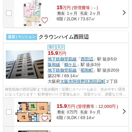
のお客様にオススメです！ ■□■□■□■...
15
万
円
(管理費等：- )
1ヶ月
2ヶ月
敷金
礼金
8階 / 2LDK / 73.67㎡
クラウンハイム西田辺
賃貸 | マンション
敷0
礼0
15.9
万円
地下鉄御堂筋線
「
西田辺
」駅 徒歩5分
阪和線
「
鶴ケ丘
」駅 徒歩3分
地下鉄御堂筋線
「
昭和町
」駅 徒歩20分
築22年 / 69.14㎡
大阪府
大阪市阿倍野区
西田辺町
２丁目
御堂筋線の西田辺駅まで徒歩圏内！近隣にスーパーもあり、住みやすい環境
になっております！ 駐車場やバイク置場もあり、浴室テレビ、床暖など分譲
クラスの設備になっております！ ■...
15.9
万
円
(管理費等：12,000円 )
0万円
0ヶ月
敷金
礼金
6階 / 3LDK / 69.14㎡