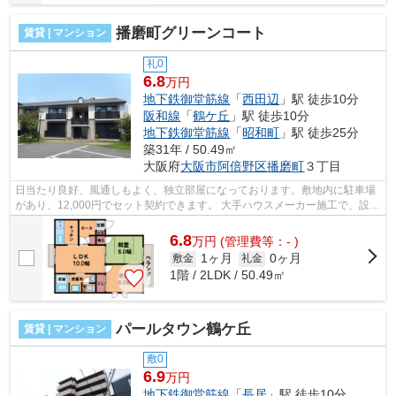
播磨町グリーンコート
賃貸 | マンション
礼0
6.8
万円
地下鉄御堂筋線
「
西田辺
」駅 徒歩10分
阪和線
「
鶴ケ丘
」駅 徒歩10分
地下鉄御堂筋線
「
昭和町
」駅 徒歩25分
築31年 / 50.49㎡
大阪府
大阪市阿倍野区
播磨町
３丁目
日当たり良好、風通しもよく、独立部屋になっております。敷地内に駐車場
があり、12,000円でセット契約できます。 大手ハウスメーカー施工で、設備
も充実しており、御堂筋線、ＪＲ阪...
6.8
万
円
(管理費等：- )
1ヶ月
0ヶ月
敷金
礼金
1階 / 2LDK / 50.49㎡
パールタウン鶴ケ丘
賃貸 | マンション
敷0
6.9
万円
地下鉄御堂筋線
「
長居
」駅 徒歩10分