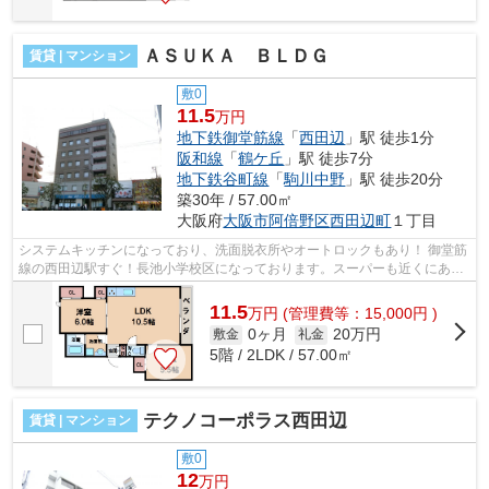
ＡＳＵＫＡ ＢＬＤＧ
賃貸 | マンション
敷0
11.5
万円
地下鉄御堂筋線
「
西田辺
」駅 徒歩1分
阪和線
「
鶴ケ丘
」駅 徒歩7分
地下鉄谷町線
「
駒川中野
」駅 徒歩20分
築30年 / 57.00㎡
大阪府
大阪市阿倍野区
西田辺町
１丁目
システムキッチンになっており、洗面脱衣所やオートロックもあり！ 御堂筋
線の西田辺駅すぐ！長池小学校区になっております。スーパーも近くにあり
ます。 ■□■□■□■□■□■□■□■□■□■□■□■□■...
11.5
万
円
(管理費等：15,000円 )
0ヶ月
20万円
敷金
礼金
5階 / 2LDK / 57.00㎡
テクノコーポラス西田辺
賃貸 | マンション
敷0
12
万円