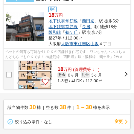
敷0
18
万円
地下鉄御堂筋線
「
西田辺
」駅 徒歩5分
地下鉄御堂筋線
「
長居
」駅 徒歩18分
阪和線
「
鶴ケ丘
」駅 徒歩7分
築27年 / 112.00㎡
大阪府
大阪市東住吉区
山坂
４丁目
ペットの飼育も可能な4ＬＤＫの店舗付き住宅です！ワンちゃん・ネコちゃ
んどちらでもＯＫです！ 御堂筋線「西田辺」駅・阪和線「鶴ケ丘」2ＷＡＹ
アクセス可能な好立地な場所です！ シ...
18
万
円
(管理費等：- )
0ヶ月
3ヶ月
敷金
礼金
1-3階 / 4LDK / 112.00㎡
30
38
1～30
該当物件数
棟
空き数
件
棟を表示
変更
絞り込み条件：
なし