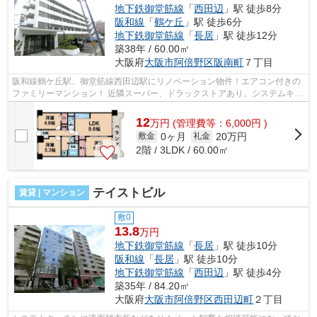
地下鉄御堂筋線
「
西田辺
」駅 徒歩8分
阪和線
「
鶴ケ丘
」駅 徒歩6分
地下鉄御堂筋線
「
長居
」駅 徒歩12分
築38年 / 60.00㎡
大阪府
大阪市阿倍野区
阪南町
７丁目
阪和線鶴ケ丘駅、御堂筋線西田辺駅にリノベーション物件！エアコン付きの
ファミリーマンション！ 近隣スーパー、ドラックストアあり。システムキッ
チンや追い焚き機能、オートロック...
12
万
円
(管理費等：6,000円 )
0ヶ月
20万円
敷金
礼金
2階 / 3LDK / 60.00㎡
テイストビル
賃貸 | マンション
敷0
13.8
万円
地下鉄御堂筋線
「
長居
」駅 徒歩10分
阪和線
「
長居
」駅 徒歩10分
地下鉄御堂筋線
「
西田辺
」駅 徒歩4分
築35年 / 84.20㎡
大阪府
大阪市阿倍野区
西田辺町
２丁目