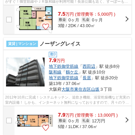
がすぐ！御堂筋線やＪＲ阪和線が利用可能！長居公園も近く、すーぽーも近
くにあります。 ■□■□■□■□■□■□■□■□■...
7.5
万
円
(管理費等：5,000円 )
0ヶ月
0ヶ月
敷金
礼金
3階 / 2DK / 43.00㎡
ノーザングレイス
賃貸 | マンション
敷0
7.9
万円
地下鉄御堂筋線
「
西田辺
」駅 徒歩8分
阪和線
「
鶴ケ丘
」駅 徒歩10分
地下鉄御堂筋線
「
長居
」駅 徒歩20分
築13年 / 37.06㎡
大阪府
大阪市東住吉区
山坂
３丁目
2012年10月に完成！システムキッチン、追炊き機能、浴室乾燥機など充実の
室内設備！ しかも、インターネット無料になっておりますので、月々のラン
ニングコストを削減することができ...
7.9
万
円
(管理費等：13,000円 )
0ヶ月
12万円
敷金
礼金
5階 / 1LDK / 37.06㎡