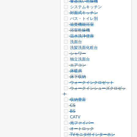
食器洗い乾燥機
システムキッチン
対面式キッチン
バス・トイレ別
追焚機能浴室
浴室乾燥機
温水洗浄便座
洗面台
洗髪洗面化粧台
シャワー
独立洗面台
エアコン
床暖房
床下収納
ウォークインクロゼット
ウォークインシューズクロゼッ
ト
収納豊富
CS
BS
CATV
光ファイバー
オートロック
TVモニタ付インターホン