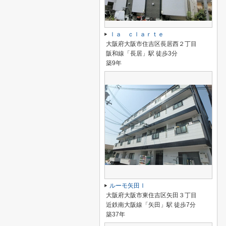
ｌａ ｃｌａｒｔｅ
大阪府大阪市住吉区長居西２丁目
阪和線「長居」駅 徒歩3分
築9年
ルーモ矢田Ⅰ
大阪府大阪市東住吉区矢田３丁目
近鉄南大阪線「矢田」駅 徒歩7分
築37年