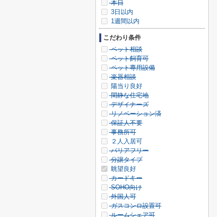
本日
3日以内
1週間以内
こだわり条件
ペット相談
ペット飼育可
ペット専用設備
楽器相談
陽当り良好
閑静な住宅地
デザイナーズ
リノベーション済
保証人不要
事務所可
２人入居可
バリアフリー
分譲タイプ
眺望良好
カードキー
SOHO向け
外国人可
ガスコンロ設置可
ルームシェア可