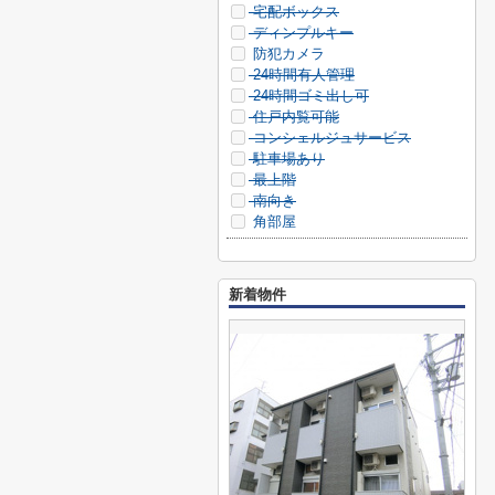
宅配ボックス
ディンプルキー
防犯カメラ
24時間有人管理
24時間ゴミ出し可
住戸内覧可能
コンシェルジュサービス
駐車場あり
最上階
南向き
角部屋
新着物件