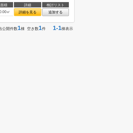
面積
詳細
検討リスト
0.00㎡
詳細を見る
追加する
1
1
1-1
当公開件数
棟 空き数
件
棟表示