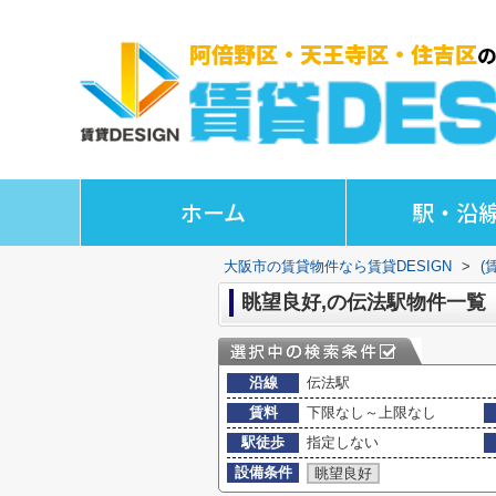
ホーム
駅・沿
大阪市の賃貸物件なら賃貸DESIGN
>
(
眺望良好,の伝法駅物件一覧
沿線
伝法駅
賃料
下限なし～上限なし
駅徒歩
指定しない
設備条件
眺望良好