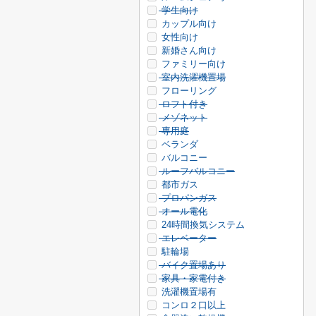
学生向け
カップル向け
女性向け
新婚さん向け
ファミリー向け
室内洗濯機置場
フローリング
ロフト付き
メゾネット
専用庭
ベランダ
バルコニー
ルーフバルコニー
都市ガス
プロパンガス
オール電化
24時間換気システム
エレベーター
駐輪場
バイク置場あり
家具・家電付き
洗濯機置場有
コンロ２口以上