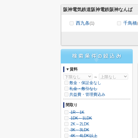
阪神電気鉄道阪神電鉄阪神なんば
西九条
千鳥橋
(1)
▼賃料
～
敷金・保証金なし
礼金・敷引なし
共益費・管理費込み
間取り
1R～1K
1DK～1LDK
2K～2LDK
3K～3LDK
4K～4LDK以上