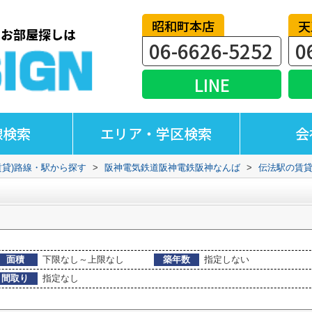
昭和町本店
天
06-6626-5252
0
LINE
線検索
エリア・学区検索
会
賃貸)路線・駅から探す
>
阪神電気鉄道阪神電鉄阪神なんば
>
伝法駅の賃
面積
下限なし～上限なし
築年数
指定しない
間取り
指定なし