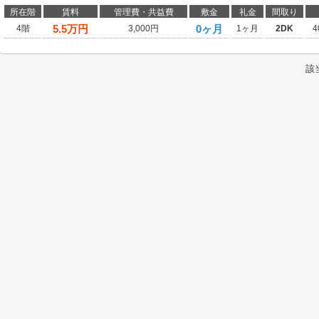
所在階
賃料
管理費・共益費
敷金
礼金
間取り
5.5
万円
0ヶ月
4階
3,000円
1ヶ月
2DK
4
該