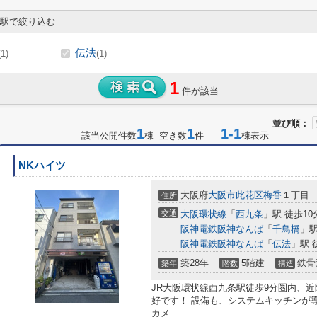
駅で絞り込む
伝法
(1)
(1)
1
件が該当
並び順：
1
1
1-1
該当公開件数
棟 空き数
件
棟表示
NKハイツ
大阪府
大阪市此花区
梅香
１丁目
住所
交通
大阪環状線
「
西九条
」駅 徒歩10
阪神電鉄阪神なんば
「
千鳥橋
」駅
阪神電鉄阪神なんば
「
伝法
」駅 
築28年
5階建
鉄骨
築年
階数
構造
JR大阪環状線西九条駅徒歩9分圏内、
好です！ 設備も、システムキッチンが
カメ...