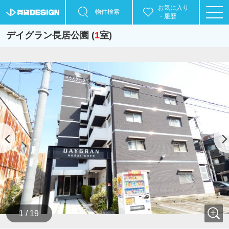
お気に入り
物件検索
・履歴
デイグラン長居公園 (
1
室)
1 / 19