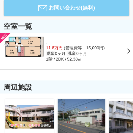
お問い合わせ(無料)
空室一覧
-
11.8万円
(管理費等：15,000円)
0ヶ月
0ヶ月
敷金
礼金
1階
52.38㎡
2DK
周辺施設