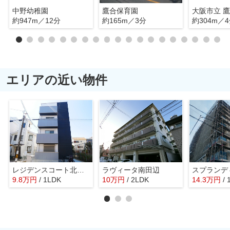
中野幼稚園
鷹合保育園
大阪市立 
約947m／12分
約165m／3分
約304m／
エリアの近い物件
レジデンスコート北田辺
ラヴィータ南田辺
9.8
万
円
/ 1LDK
10
万
円
/ 2LDK
14.3
万
円
/