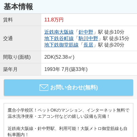
基本情報
賃料
11.8万円
近鉄南大阪線
「
針中野
」駅 徒歩10分
交通
地下鉄谷町線
「
駒川中野
」駅 徒歩15分
地下鉄御堂筋線
「
長居
」駅 徒歩20分
間取り(面積)
2DK(52.38㎡)
築年月
1993年 7月(築33年)
お問い合わせ(無料)
鷹合小学校区！ペットOKのマンション、インターネット無料で
温水洗浄便座・エアコン付などの嬉しい設備も完備！
近鉄南大阪線・針中野駅、利用可能！大阪メトロ御堂筋線も自
転車圏内！