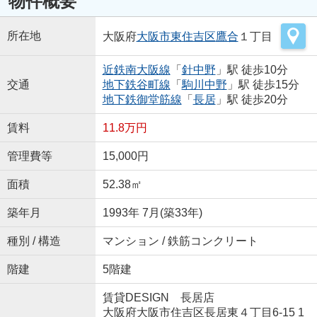
物件概要
所在地
大阪府
大阪市東住吉区
鷹合
１丁目
近鉄南大阪線
「
針中野
」駅 徒歩10分
交通
地下鉄谷町線
「
駒川中野
」駅 徒歩15分
地下鉄御堂筋線
「
長居
」駅 徒歩20分
賃料
11.8万円
管理費等
15,000円
面積
52.38㎡
築年月
1993年 7月(築33年)
種別 / 構造
マンション / 鉄筋コンクリート
階建
5階建
賃貸DESIGN 長居店
大阪府大阪市住吉区長居東４丁目6-15 1