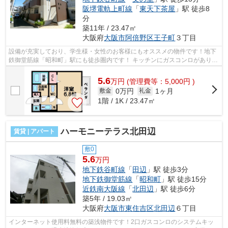
阪堺電軌上町線
「
東天下茶屋
」駅 徒歩8
分
築11年 / 23.47㎡
大阪府
大阪市阿倍野区
王子町
３丁目
設備が充実しており、学生様・女性のお客様にもオススメの物件です！地下
鉄御堂筋線「昭和町」駅にも徒歩圏内です！ キッチンにガスコンロがあり、
料理がしやすくしております。イン...
5.6
万
円
(管理費等：5,000円 )
0万円
1ヶ月
敷金
礼金
1階 / 1K / 23.47㎡
ハーモニーテラス北田辺
賃貸 | アパート
敷0
5.6
万円
地下鉄谷町線
「
田辺
」駅 徒歩3分
地下鉄御堂筋線
「
昭和町
」駅 徒歩15分
近鉄南大阪線
「
北田辺
」駅 徒歩6分
築5年 / 19.03㎡
大阪府
大阪市東住吉区
北田辺
６丁目
インターネット使用料無料の築浅物件です！2口ガスコンロのシステムキッ