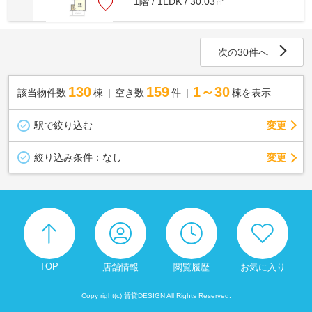
1階 / 1LDK / 30.03㎡
次の30件へ
130
159
1～30
該当物件数
棟
空き数
件
棟を表示
駅で絞り込む
変更
変更
絞り込み条件：
なし
TOP
店舗情報
閲覧履歴
お気に入り
Copy right(c) 賃貸DESIGN All Rights Reserved.