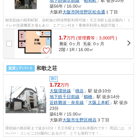
地下鉄御堂筋線
「
昭和町
」駅 徒歩10分
築56年 / 16.00㎡
大阪府
大阪市阿倍野区
松虫通
１丁目
御堂筋線の昭和町駅、谷町線の阿倍野駅利用可能！天王寺駅も徒歩圏内！ ト
イレや洗濯機置き場もあり、エアコン付き！事務所利用も相談可能！
■□■□■□■□■□■□■□■□■□■□■□■□■□■□■□■□■□■□■...
1.7
万
円
(管理費等：3,000円 )
0ヶ月
0ヶ月
敷金
礼金
2階 / 1R / 16.00㎡
和歌之荘
賃貸 | アパート
敷0
1.72
万円
大阪環状線
「
桃谷
」駅 徒歩10分
地下鉄千日前線
「
鶴橋
」駅 徒歩14分
近鉄難波・奈良線
「
大阪上本町
」駅 徒歩
23分
築61年 / 15.00㎡
大阪府
大阪市生野区
桃谷
３丁目
環状線の桃谷駅まで徒歩10分！天王寺駅まで自転車圏内です！ 周辺には、ス
ーパー・コンビニ2分圏内にあるので、とても便利です！