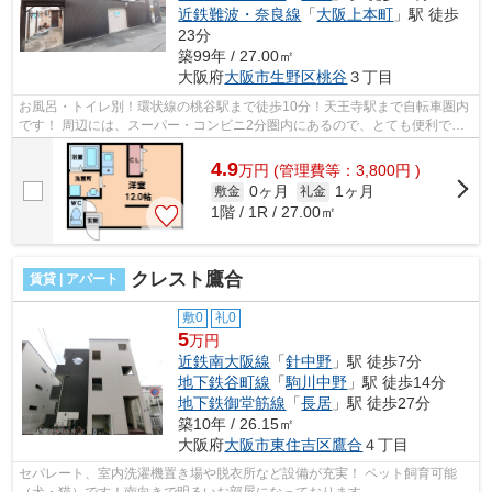
近鉄難波・奈良線
「
大阪上本町
」駅 徒歩
23分
築99年 / 27.00㎡
大阪府
大阪市生野区
桃谷
３丁目
お風呂・トイレ別！環状線の桃谷駅まで徒歩10分！天王寺駅まで自転車圏内
です！ 周辺には、スーパー・コンビニ2分圏内にあるので、とても便利で
す！ ■□■□■□■□■□■□■□■□■□■□■□■□■□■□■□...
4.9
万
円
(管理費等：3,800円 )
0ヶ月
1ヶ月
敷金
礼金
1階 / 1R / 27.00㎡
クレスト鷹合
賃貸 | アパート
敷0
礼0
5
万円
近鉄南大阪線
「
針中野
」駅 徒歩7分
地下鉄谷町線
「
駒川中野
」駅 徒歩14分
地下鉄御堂筋線
「
長居
」駅 徒歩27分
築10年 / 26.15㎡
大阪府
大阪市東住吉区
鷹合
４丁目
セパレート、室内洗濯機置き場や脱衣所など設備が充実！ ペット飼育可能