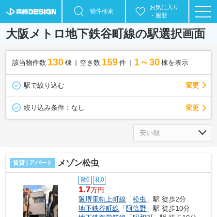
お気に入り
物件検索
・履歴
大阪メトロ地下鉄谷町線の駅選択画面
130
159
1～30
該当物件数
棟
空き数
件
棟を表示
駅で絞り込む
変更
変更
絞り込み条件：
なし
メゾン松虫
賃貸 | アパート
敷0
礼0
1.7
万円
阪堺電軌上町線
「
松虫
」駅 徒歩2分
地下鉄谷町線
「
阿倍野
」駅 徒歩10分