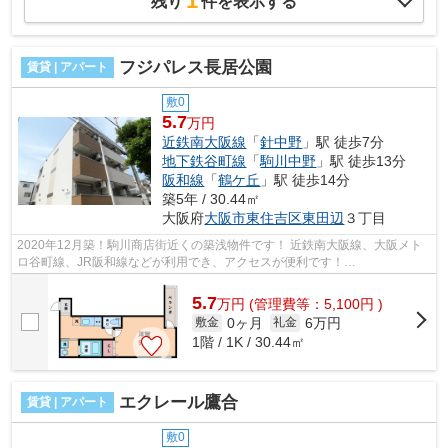
1
残り
件を表示する
フジパレス長居公園
賃貸 | アパート
敷0
5.7
万円
近鉄南大阪線
「
針中野
」駅 徒歩7分
地下鉄谷町線
「
駒川中野
」駅 徒歩13分
阪和線
「
鶴ケ丘
」駅 徒歩14分
築5年 / 30.44㎡
大阪府
大阪市東住吉区
東田辺
３丁目
2020年12月築！駒川商店街近くの築浅物件です！ 近鉄南大阪線、大阪メト
ロ谷町線、JR阪和線などが利用でき、アクセスが便利です！
■□■□■□■□■□■□■□■□■□■□■□■□■□■□■□■□■□■□■□■□ ご覧い...
5.7
万
円
(管理費等：5,100円 )
0ヶ月
6万円
敷金
礼金
1階 / 1K / 30.44㎡
エクレール鷹合
賃貸 | アパート
敷0