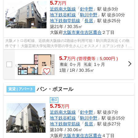
5.7
万円
近鉄南大阪線
「
針中野
」駅 徒歩3分
地下鉄谷町線
「
駒川中野
」駅 徒歩10分
地下鉄御堂筋線
「
長居
」駅 徒歩25分
築21年 / 30.35㎡
大阪府
大阪市東住吉区
鷹合
２丁目
大阪メトロ谷町線、近鉄南大阪線の2路線が利用可能！駒川商店街近くの物
件です！ 大阪芸術大学短期大学部の学生さんにオススメ！エアコン付き！
■□■□■□■□■□■□■□■□■□■□■□■□■□■□■□■□■□...
5.7
万
円
(管理費等：5,000円 )
0ヶ月
1ヶ月
敷金
礼金
1階 / 1R / 30.35㎡
パン・ボヌール
賃貸 | アパート
敷0
5.75
万円
近鉄南大阪線
「
針中野
」駅 徒歩7分
地下鉄谷町線
「
駒川中野
」駅 徒歩15分
地下鉄御堂筋線
「
長居
」駅 徒歩27分
築10年 / 30.06㎡
大阪府
大阪市東住吉区
鷹合
４丁目