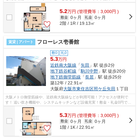
き、顔が確認できるTVモニターホン...
5.2
万
円
(管理費等：3,000円 )
0ヶ月
0ヶ月
敷金
礼金
2階 / 1R / 19.13㎡
フローレス壱番館
賃貸 | アパート
敷0
礼0
5.3
万円
近鉄南大阪線
「
矢田
」駅 徒歩2分
地下鉄谷町線
「
駒川中野
」駅 徒歩20分
地下鉄御堂筋線
「
長居
」駅 徒歩25分
築12年 / 22.91㎡
大阪府
大阪市東住吉区
照ケ丘矢田
１丁目
大阪メトロ御堂筋線や、近鉄南大阪線などが利用可能！アクセスが便利で
す！ 追い炊き機能や、システムキッチンなど設備充実！敷金・礼金0円で
す！ ■□■□■□■□■□■□■□■□■□■□■□■□■□■□■□■□...
5.3
万
円
(管理費等：3,000円 )
0ヶ月
0ヶ月
敷金
礼金
1階 / 1K / 22.91㎡