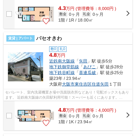
で使用可能です！ ■□■□■□■□■□■□■□■□■...
4.3
万
円
(管理費等：8,000円 )
0ヶ月
0ヶ月
敷金
礼金
1階 / 1R / 18.00㎡
パセオきわ
賃貸 | アパート
敷0
礼0
4.8
万円
近鉄南大阪線
「
矢田
」駅 徒歩5分
地下鉄御堂筋線
「
あびこ
」駅 徒歩28分
地下鉄谷町線
「
喜連瓜破
」駅 徒歩25分
築23年 / 23.94㎡
大阪府
大阪市東住吉区
住道矢田
１丁目
セパレート、室内洗濯機置き場や洗面脱衣所などあり！宅配ボックスもあり
ます。 近鉄南大阪線の矢田駅利用可能！スーパーも近くにあります。
■□■□■□■□■□■□■□■□■□■□■□■□■□■□■□■□■□■□■...
4.8
万
円
(管理費等：4,000円 )
0ヶ月
0ヶ月
敷金
礼金
1階 / 1K / 23.94㎡