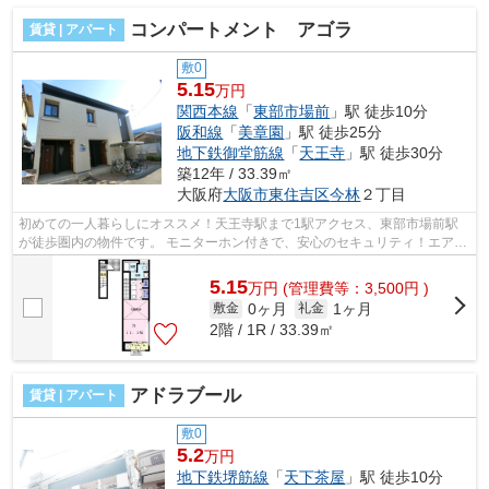
コンパートメント アゴラ
賃貸 | アパート
敷0
5.15
万円
関西本線
「
東部市場前
」駅 徒歩10分
阪和線
「
美章園
」駅 徒歩25分
地下鉄御堂筋線
「
天王寺
」駅 徒歩30分
築12年 / 33.39㎡
大阪府
大阪市東住吉区
今林
２丁目
初めての一人暮らしにオススメ！天王寺駅まで1駅アクセス、東部市場前駅
が徒歩圏内の物件です。 モニターホン付きで、安心のセキュリティ！エアコ
ン・浴室乾燥機などの設備がございま...
5.15
万
円
(管理費等：3,500円 )
0ヶ月
1ヶ月
敷金
礼金
2階 / 1R / 33.39㎡
アドラブール
賃貸 | アパート
敷0
5.2
万円
地下鉄堺筋線
「
天下茶屋
」駅 徒歩10分