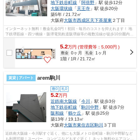
地下鉄谷町線
「
阿倍野
」駅 徒歩12分
大阪環状線
「
天王寺
」駅 徒歩20分
築5年 / 21.72㎡
大阪府
大阪市西成区
天下茶屋東
２丁目
インターネット無料！敷金礼金0円！初回・毎月のコストを抑えれます！ 地
下鉄堺筋線・四ツ橋線・阪堺電気軌道阪堺線等の複数沿線が徒歩10分圏内で
ご利用可能です！ ■□■□■□■□■□■□■□■□...
5.2
万
円
(管理費等：5,000円 )
0ヶ月
1ヶ月
敷金
礼金
1階 / 1R / 21.72㎡
arem駒川
賃貸 | アパート
敷0
礼0
5.2
万円
近鉄南大阪線
「
今川
」駅 徒歩3分
地下鉄谷町線
「
駒川中野
」駅 徒歩7分
阪和線
「
鶴ケ丘
」駅 徒歩25分
築13年 / 19.13㎡
大阪府
大阪市東住吉区
駒川
３丁目
近鉄南大阪線・今川駅すぐ近く、他にも大阪メトロ谷町線・駒川中野駅など
も利用可能！スーパー、コンビニなどもすぐ近く！ ネット無料やエアコン付