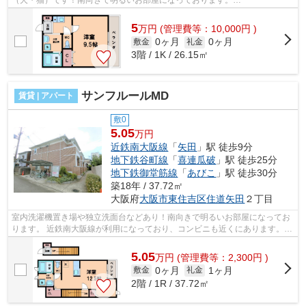
（犬・猫）です！南向きで明るいお部屋になっております。
■□■□■□■□■□■□■□■□■□■□■□■□■□■□■□■□■□■□■□■□ ご覧い...
5
万
円
(管理費等：10,000円 )
0ヶ月
0ヶ月
敷金
礼金
3階 / 1K / 26.15㎡
サンフルールMD
賃貸 | アパート
敷0
5.05
万円
近鉄南大阪線
「
矢田
」駅 徒歩9分
地下鉄谷町線
「
喜連瓜破
」駅 徒歩25分
地下鉄御堂筋線
「
あびこ
」駅 徒歩30分
築18年 / 37.72㎡
大阪府
大阪市東住吉区
住道矢田
２丁目
室内洗濯機置き場や独立洗面台などあり！南向きで明るいお部屋になってお
ります。 近鉄南大阪線が利用になっており、コンビニも近くにあります。
■□■□■□■□■□■□■□■□■□■□■□■□■□■□■□■□■...
5.05
万
円
(管理費等：2,300円 )
0ヶ月
1ヶ月
敷金
礼金
2階 / 1R / 37.72㎡