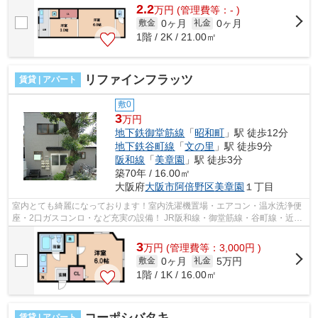
2.2
万
円
(管理費等：- )
0ヶ月
0ヶ月
敷金
礼金
1階 / 2K / 21.00㎡
リファインフラッツ
賃貸 | アパート
敷0
3
万円
地下鉄御堂筋線
「
昭和町
」駅 徒歩12分
地下鉄谷町線
「
文の里
」駅 徒歩9分
阪和線
「
美章園
」駅 徒歩3分
築70年 / 16.00㎡
大阪府
大阪市阿倍野区
美章園
１丁目
室内とても綺麗になっております！室内洗濯機置場・エアコン・温水洗浄便
座・2口ガスコンロ・など充実の設備！ JR阪和線・御堂筋線・谷町線・近鉄
南大阪線などが利用可能！天王寺駅も...
3
万
円
(管理費等：3,000円 )
0ヶ月
5万円
敷金
礼金
1階 / 1K / 16.00㎡
コーポシバタキ
賃貸 | アパート