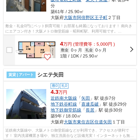
分
築61年 / 25.90㎡
大阪府
大阪市阿倍野区
王子町
２丁目
敷金・礼金0円にペット飼育可能！お部屋も綺麗になっております！ 南向き
にエアコン付き！大阪メトロ御堂筋線・昭和町駅、利用可能です。
■□■□■□■□■□■□■□■□■□■□■□■□■□■□■□■□■□■□■□■□...
4
万
円
(管理費等：5,000円 )
0ヶ月
0ヶ月
敷金
礼金
1階 / 1DK / 25.90㎡
シエテ矢田
賃貸 | アパート
敷0
礼0
4.3
万円
近鉄南大阪線
「
矢田
」駅 徒歩7分
地下鉄谷町線
「
喜連瓜破
」駅 徒歩29分
地下鉄御堂筋線
「
長居
」駅 徒歩30分
築9年 / 18.00㎡
大阪府
大阪市東住吉区
住道矢田
１丁目
近鉄南大阪線や、大阪メトロ御堂筋線などが利用でき、アクセスが便利で
す！ 室内洗濯機置き場や、独立洗面台など設備充実！インターネットも無料