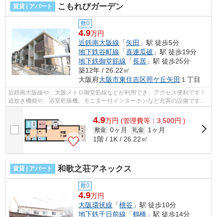
こもれびガーデン
賃貸 | アパート
敷0
4.9
万円
近鉄南大阪線
「
矢田
」駅 徒歩5分
地下鉄谷町線
「
喜連瓜破
」駅 徒歩19分
地下鉄御堂筋線
「
長居
」駅 徒歩25分
築12年 / 26.22㎡
大阪府
大阪市東住吉区
照ケ丘矢田
１丁目
近鉄南大阪線や、大阪メトロ御堂筋線などが利用でき、アクセス便利です！
追炊き機能や、浴室乾燥機、モニター付インターホンなど充実の設備です！
■□■□■□■□■□■□■□■□■□■□■□■□■□■□■□■...
4.9
万
円
(管理費等：3,500円 )
0ヶ月
1ヶ月
敷金
礼金
1階 / 1K / 26.22㎡
和歌之荘アネックス
賃貸 | アパート
敷0
4.9
万円
大阪環状線
「
桃谷
」駅 徒歩10分
地下鉄千日前線
「
鶴橋
」駅 徒歩14分