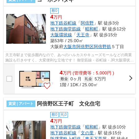
敷0
4
万円
地下鉄谷町線
「
阿倍野
」駅 徒歩3分
地下鉄御堂筋線
「
昭和町
」駅 徒歩12分
大阪環状線
「
天王寺
」駅 徒歩15分
築53年 / 25.00㎡
大阪府
大阪市阿倍野区
阿倍野筋
５丁目
天王寺駅まで徒歩圏内なので、あべのハルカスやキューズモールなどの商業
施設も行きやすく、大変便利な立地です！ 御堂筋線・谷町線・JR大阪環状
線・近鉄南大阪線・JR阪和線など各沿...
4
万
円
(管理費等：5,000円 )
0ヶ月
5万円
敷金
礼金
1階 / 1DK / 25.00㎡
阿倍野区王子町 文化住宅
賃貸 | アパート
敷0
礼0
4
万円
地下鉄御堂筋線
「
昭和町
」駅 徒歩10分
地下鉄谷町線
「
文の里
」駅 徒歩15分
阪堺電軌上町線
「
東天下茶屋
」駅 徒歩4