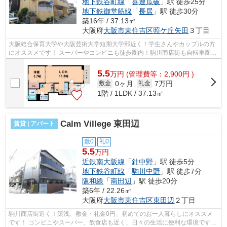
地下鉄谷町線
「
喜連瓜破
」駅 徒歩25分
地下鉄御堂筋線
「
長居
」駅 徒歩30分
築16年 / 37.13㎡
大阪府
大阪市東住吉区
照ケ丘矢田
３丁目
大阪総合保育大学や大阪芸術大学短期大学部近く！学生さんやカップルの方
にオススメです！ スーパーやコンビニも徒歩圏内！駒川商店街も自転車圏内
で、日々のお買い物に便利な環境で...
5.5
万
円
(管理費等：2,900円 )
0ヶ月
7万円
敷金
礼金
1階 / 1LDK / 37.13㎡
Calm Villege 東田辺
賃貸 | アパート
敷0
礼0
5.5
万円
近鉄南大阪線
「
針中野
」駅 徒歩5分
地下鉄谷町線
「
駒川中野
」駅 徒歩7分
阪和線
「
南田辺
」駅 徒歩20分
築6年 / 22.26㎡
大阪府
大阪市東住吉区
東田辺
２丁目
駒川商店街近く！築浅、敷金・礼金0円、初めてのお一人暮らしにオススメ
です！ コンビニやスーパー、飲食店も近く、日々の生活に便利な環境です！