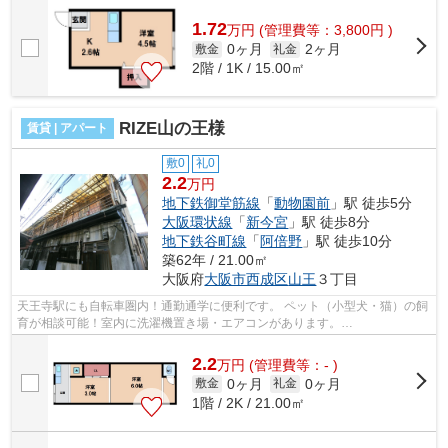
■□■□■□■□■□■□■□■□■□■□■□■□■□■□■□■□■□■□■□■□ ご覧い...
1.72
万
円
(管理費等：3,800円 )
0ヶ月
2ヶ月
敷金
礼金
2階 / 1K / 15.00㎡
RIZE山の王様
賃貸 | アパート
敷0
礼0
2.2
万円
地下鉄御堂筋線
「
動物園前
」駅 徒歩5分
大阪環状線
「
新今宮
」駅 徒歩8分
地下鉄谷町線
「
阿倍野
」駅 徒歩10分
築62年 / 21.00㎡
大阪府
大阪市西成区
山王
３丁目
天王寺駅にも自転車圏内！通勤通学に便利です。 ペット（小型犬・猫）の飼
育が相談可能！室内に洗濯機置き場・エアコンがあります。
■□■□■□■□■□■□■□■□■□■□■□■□■□■□■□■□■□■□■□■□ ご覧...
2.2
万
円
(管理費等：- )
0ヶ月
0ヶ月
敷金
礼金
1階 / 2K / 21.00㎡