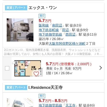
エックス・ワン
賃貸 | アパート
敷0
5.7
万円
阪和線
「
南田辺
」駅 徒歩2分
地下鉄谷町線
「
田辺
」駅 徒歩9分
地下鉄御堂筋線
「
西田辺
」駅 徒歩11分
築21年 / 26.08㎡
大阪府
大阪市阿倍野区
桃ケ池町
２丁目
2口ガスコンロ、室内洗濯機置き場、洗面脱衣所、ウォシュレットなどなど
設備が充実しており、女性にも人気のお部屋！ 大阪メトロ御堂筋線、ＪＲ阪
和線が利用可能になっております！ ...
5.7
万
円
(管理費等：2,000円 )
0ヶ月
9万円
敷金
礼金
1階 / 1K / 26.08㎡
I.Residence天王寺
賃貸 | アパート
敷0
5.7
8.5
万円～
万円
地下鉄御堂筋線
「
天王寺
」駅 徒歩8分