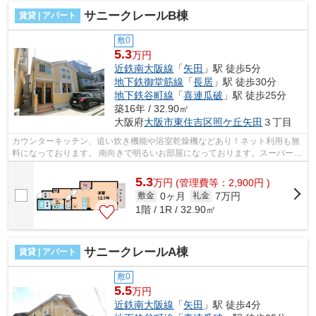
サニークレールB棟
賃貸 | アパート
敷0
5.3
万円
近鉄南大阪線
「
矢田
」駅 徒歩5分
地下鉄御堂筋線
「
長居
」駅 徒歩30分
地下鉄谷町線
「
喜連瓜破
」駅 徒歩25分
築16年 / 32.90㎡
大阪府
大阪市東住吉区
照ケ丘矢田
３丁目
カウンターキッチン、追い炊き機能や浴室乾燥機などあり！ネット利用も無
料になっております。 南向きで明るいお部屋になっております。スーパーも
近くにあります。 ■□■□■□■□■□■□■□■...
5.3
万
円
(管理費等：2,900円 )
0ヶ月
7万円
敷金
礼金
1階 / 1R / 32.90㎡
サニークレールA棟
賃貸 | アパート
敷0
5.5
万円
近鉄南大阪線
「
矢田
」駅 徒歩4分