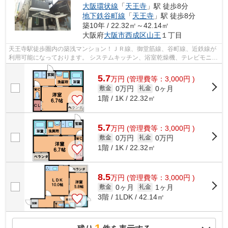
大阪環状線
「
天王寺
」駅 徒歩8分
地下鉄谷町線
「
天王寺
」駅 徒歩8分
築10年 / 22.32㎡～42.14㎡
大阪府
大阪市西成区
山王
１丁目
天王寺駅徒歩圏内の築浅マンション！ＪＲ線、御堂筋線、谷町線、近鉄線が
利用可能になっております。 システムキッチン、浴室乾燥機、テレビモニタ
ーフォンなど設備が充実しておりま...
5.7
万
円
(管理費等：3,000円 )
0万円
0ヶ月
敷金
礼金
1階 / 1K / 22.32㎡
5.7
万
円
(管理費等：3,000円 )
0万円
0万円
敷金
礼金
1階 / 1K / 22.32㎡
8.5
万
円
(管理費等：3,000円 )
0ヶ月
1ヶ月
敷金
礼金
3階 / 1LDK / 42.14㎡