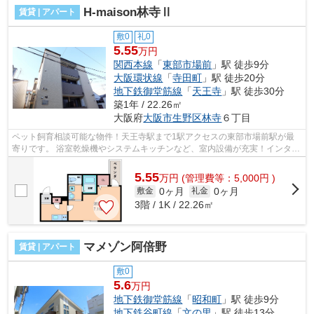
H-maison林寺Ⅱ
賃貸 | アパート
敷0
礼0
5.55
万円
関西本線
「
東部市場前
」駅 徒歩9分
大阪環状線
「
寺田町
」駅 徒歩20分
地下鉄御堂筋線
「
天王寺
」駅 徒歩30分
築1年 / 22.26㎡
大阪府
大阪市生野区
林寺
６丁目
ペット飼育相談可能な物件！天王寺駅まで1駅アクセスの東部市場前駅が最
寄りです。 浴室乾燥機やシステムキッチンなど、室内設備が充実！インター
ネットが無料で使えて、月々の出費を...
5.55
万
円
(管理費等：5,000円 )
0ヶ月
0ヶ月
敷金
礼金
3階 / 1K / 22.26㎡
マメゾン阿倍野
賃貸 | アパート
敷0
5.6
万円
地下鉄御堂筋線
「
昭和町
」駅 徒歩9分
地下鉄谷町線
「
文の里
」駅 徒歩13分