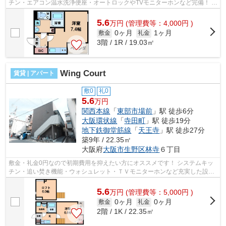
チン・エアコン温水洗浄便座・オートロックやTVモニターホンなど完備！ 室
内物干しや浴室乾燥機もあるので、い...
5.6
万
円
(管理費等：4,000円 )
0ヶ月
1ヶ月
敷金
礼金
3階 / 1R / 19.03㎡
Wing Court
賃貸 | アパート
敷0
礼0
5.6
万円
関西本線
「
東部市場前
」駅 徒歩6分
大阪環状線
「
寺田町
」駅 徒歩19分
地下鉄御堂筋線
「
天王寺
」駅 徒歩27分
築9年 / 22.35㎡
大阪府
大阪市生野区
林寺
６丁目
敷金・礼金0円なので初期費用を抑えたい方にオススメです！ システムキッ
チン・追い焚き機能・ウォシュレット・ＴＶモニターホンなど充実した設
備！インターネットも無料でご利用いた...
5.6
万
円
(管理費等：5,000円 )
0ヶ月
0ヶ月
敷金
礼金
2階 / 1K / 22.35㎡