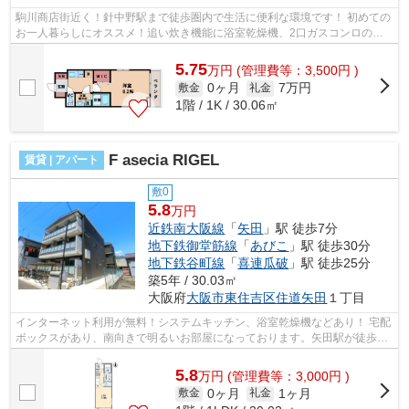
駒川商店街近く！針中野駅まで徒歩圏内で生活に便利な環境です！ 初めての
お一人暮らしにオススメ！追い炊き機能に浴室乾燥機、2口ガスコンロのシ
ステムキッチンもございます！ ■□■□...
5.75
万
円
(管理費等：3,500円 )
0ヶ月
7万円
敷金
礼金
1階 / 1K / 30.06㎡
F asecia RIGEL
賃貸 | アパート
敷0
5.8
万円
近鉄南大阪線
「
矢田
」駅 徒歩7分
地下鉄御堂筋線
「
あびこ
」駅 徒歩30分
地下鉄谷町線
「
喜連瓜破
」駅 徒歩25分
築5年 / 30.03㎡
大阪府
大阪市東住吉区
住道矢田
１丁目
インターネット利用が無料！システムキッチン、浴室乾燥機などあり！ 宅配
ボックスがあり、南向きで明るいお部屋になっております。矢田駅が徒歩圏
内！ ■□■□■□■□■□■□■□■□■□■□■□■□■□■...
5.8
万
円
(管理費等：3,000円 )
0ヶ月
1ヶ月
敷金
礼金