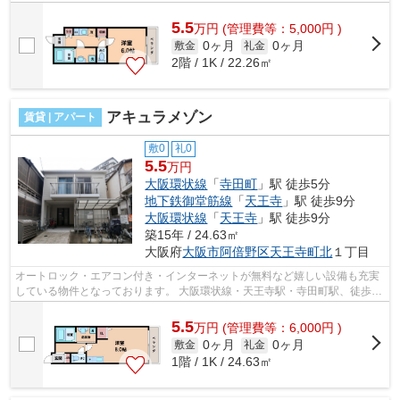
■□■□■□■□■□■□■□■□■□■□■□■□■□■□■□■□...
5.5
万
円
(管理費等：5,000円 )
0ヶ月
0ヶ月
敷金
礼金
2階 / 1K / 22.26㎡
アキュラメゾン
賃貸 | アパート
敷0
礼0
5.5
万円
大阪環状線
「
寺田町
」駅 徒歩5分
地下鉄御堂筋線
「
天王寺
」駅 徒歩9分
大阪環状線
「
天王寺
」駅 徒歩9分
築15年 / 24.63㎡
大阪府
大阪市阿倍野区
天王寺町北
１丁目
オートロック・エアコン付き・インターネットが無料など嬉しい設備も充実
している物件となっております。 大阪環状線・天王寺駅・寺田町駅、徒歩圏
内！スーパー・コンビニ・ホームセ...
5.5
万
円
(管理費等：6,000円 )
0ヶ月
0ヶ月
敷金
礼金
1階 / 1K / 24.63㎡