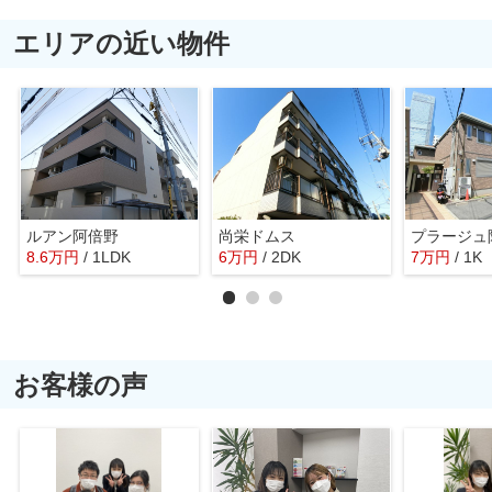
エリアの近い物件
ルアン阿倍野
尚栄ドムス
プラージュ
8.6
万
円
/ 1LDK
6
万
円
/ 2DK
7
万
円
/ 1K
お客様の声