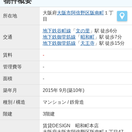
物件概要
大阪府
大阪市阿倍野区
阪南町
１丁
所在地
目
地下鉄谷町線
「
文の里
」駅 徒歩6分
交通
地下鉄御堂筋線
「
昭和町
」駅 徒歩7分
地下鉄御堂筋線
「
天王寺
」駅 徒歩15分
賃料
-
管理費等
-
面積
-
築年月
2015年 9月(築10年)
種別 / 構造
マンション / 鉄骨造
階建
3階建
賃貸DESIGN 昭和町本店
大阪府大阪市阿倍野区阪南町１丁目47-