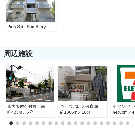
Park Side Sun Berry
周辺施設
南大阪教会付属 南大阪幼稚園
キッズパレス保育園
約439m／6分
約1366m／18分
約308m／