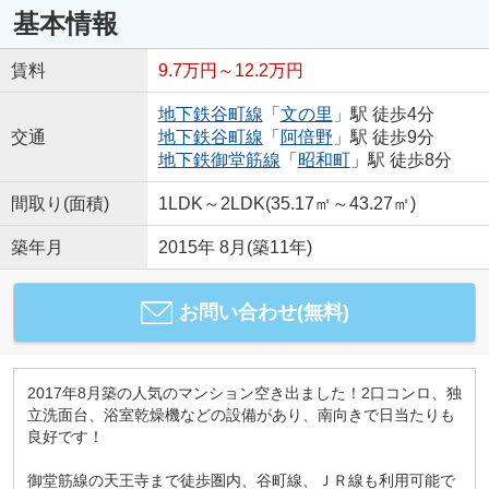
基本情報
賃料
9.7万円～12.2万円
地下鉄谷町線
「
文の里
」駅 徒歩4分
交通
地下鉄谷町線
「
阿倍野
」駅 徒歩9分
地下鉄御堂筋線
「
昭和町
」駅 徒歩8分
間取り(面積)
1LDK～2LDK(35.17㎡～43.27㎡)
築年月
2015年 8月(築11年)
お問い合わせ(無料)
2017年8月築の人気のマンション空き出ました！2口コンロ、独
立洗面台、浴室乾燥機などの設備があり、南向きで日当たりも
良好です！
御堂筋線の天王寺まで徒歩圏内、谷町線、ＪＲ線も利用可能で