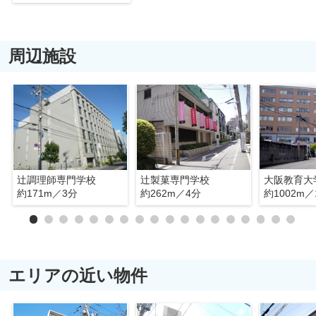
周辺施設
辻調理師専門学校
辻製菓専門学校
大阪教育大
約171m／3分
約262m／4分
約1002m／
エリアの近い物件