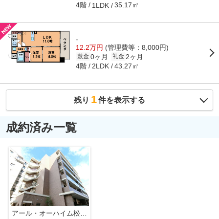
4階
35.17㎡
1LDK
-
12.2万円
(管理費等：8,000円)
0ヶ月
2ヶ月
敷金
礼金
4階
43.27㎡
2LDK
1
残り
件を表示する
成約済み一覧
アール・オーハイム松崎町