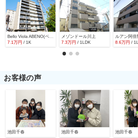
Bello Viola ABENO(ベルビオラ阿倍野）
メゾンドール川上
ルアン阿倍
7.1
万
円
/ 1K
7.3
万
円
/ 1LDK
8.6
万
円
/ 1
お客様の声
池田千春
池田千春
池田千春