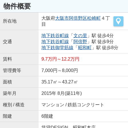
物件概要
大阪府
大阪市阿倍野区
松崎町
４丁
所在地
目
地下鉄谷町線
「
文の里
」駅 徒歩4分
交通
地下鉄谷町線
「
阿倍野
」駅 徒歩9分
地下鉄御堂筋線
「
昭和町
」駅 徒歩8分
賃料
9.7万円～12.2万円
管理費等
7,000円～8,000円
面積
35.17㎡～43.27㎡
築年月
2015年 8月(築11年)
種別 / 構造
マンション / 鉄筋コンクリート
階建
6階建
賃貸DESIGN 昭和町本店