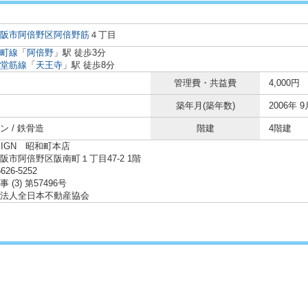
阪市阿倍野区
阿倍野筋
４丁目
町線
「
阿倍野
」駅 徒歩3分
堂筋線
「
天王寺
」駅 徒歩8分
管理費・共益費
4,000円
築年月(築年数)
2006年 9
ン / 鉄骨造
階建
4階建
SIGN 昭和町本店
阪市阿倍野区阪南町１丁目47-2 1階
6626-5252
 (3) 第57496号
法人全日本不動産協会