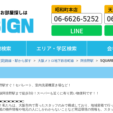
昭和町本店
天
06-6626-5252
0
LINE
線検索
エリア・学区検索
会
賃貸)路線・駅から探す
>
大阪メトロ地下鉄谷町線
>
阿倍野駅
>
SQUAR
野駅すぐ！セパレート、室内洗濯機置き場など！
線阿倍野駅まで徒歩3分！スーパーも近くに有り買い物便利です！！
■□■□■□■□■□■□
！私たちは、大阪市内で育ったスタッフのみで構成しており、地域密着で行
載の物件情報や地元の人にしかわからないことなど周辺環境の情報も、スタ