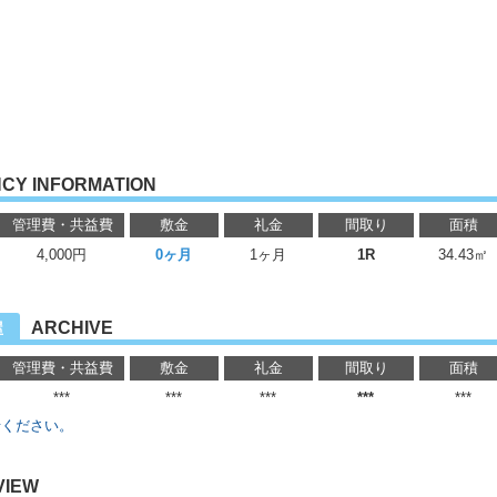
CY INFORMATION
管理費・共益費
敷金
礼金
間取り
面積
4,000円
0ヶ月
1ヶ月
1R
34.43㎡
ARCHIVE
屋
管理費・共益費
敷金
礼金
間取り
面積
***
***
***
***
***
せください。
VIEW