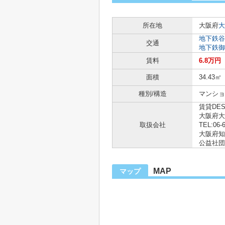
所在地
大阪府
大
地下鉄谷
交通
地下鉄御
賃料
6.8万円
面積
34.43㎡
種別/構造
マンショ
賃貸DE
大阪府大
取扱会社
TEL:06-
大阪府知事
公益社団
MAP
マップ