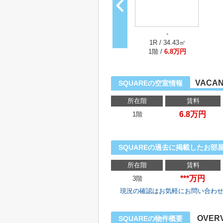
-
1R / 34.43㎡
1階 /
6.8万円
VACAN
SQUAREの空室情報
所在階
賃料
6.8万円
1階
SQUAREの過去に掲載したお部
所在階
賃料
***万円
3階
現況の確認はお気軽にお問い合わ
OVER
SQUAREの物件概要