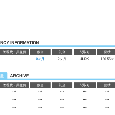
NCY INFORMATION
管理費・共益費
敷金
礼金
間取り
面積
-
0ヶ月
2ヶ月
4LDK
126.55㎡
ARCHIVE
屋
管理費・共益費
敷金
礼金
間取り
面積
***
***
***
***
***
***
***
***
***
***
***
***
***
***
***