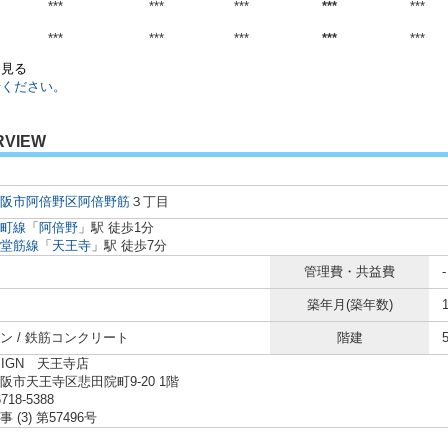
***
***
***
***
***
***
***
***
***
***
を見る
せください。
RVIEW
阪市阿倍野区
阿倍野筋
３丁目
町線
「
阿倍野
」駅 徒歩1分
堂筋線
「
天王寺
」駅 徒歩7分
管理費・共益費
-
築年月(築年数)
ン / 鉄筋コンクリート
階建
SIGN 天王寺店
阪市天王寺区悲田院町9-20 1階
6718-5388
 (3) 第57496号