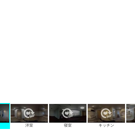
洋室
寝室
キッチン