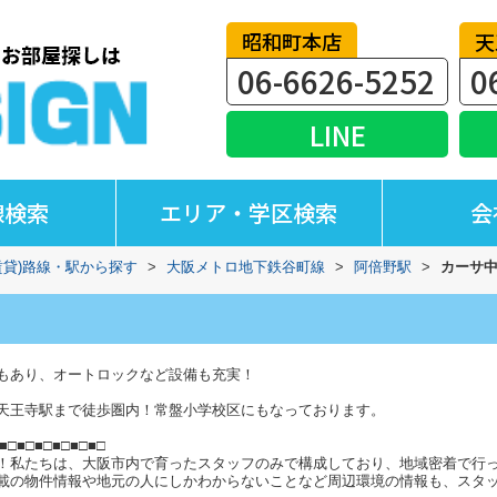
昭和町本店
天
06-6626-5252
0
LINE
線検索
エリア・学区検索
会
賃貸)路線・駅から探す
>
大阪メトロ地下鉄谷町線
>
阿倍野駅
>
カーサ
もあり、オートロックなど設備も充実！
天王寺駅まで徒歩圏内！常盤小学校区にもなっております。
■□■□■□■□■□■□
！私たちは、大阪市内で育ったスタッフのみで構成しており、地域密着で行
載の物件情報や地元の人にしかわからないことなど周辺環境の情報も、スタ