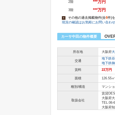
***万円
2階
***万円
3階
その他の過去掲載物件(全
8
件)
+
現況の確認はお気軽にお問い合わ
OVE
カーサ中田の物件概要
所在地
大阪府
大
地下鉄谷
交通
地下鉄御
賃料
22万円
面積
126.55㎡
種別/構造
マンショ
賃貸DE
大阪府大
取扱会社
TEL:06-
大阪府知事