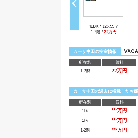
-
4LDK / 126.55㎡
1-2階 /
22万円
VACA
カーサ中田の空室情報
所在階
賃料
22万円
1-2階
カーサ中田の過去に掲載したお部
所在階
賃料
***万円
1階
***万円
1階
***万円
1-2階