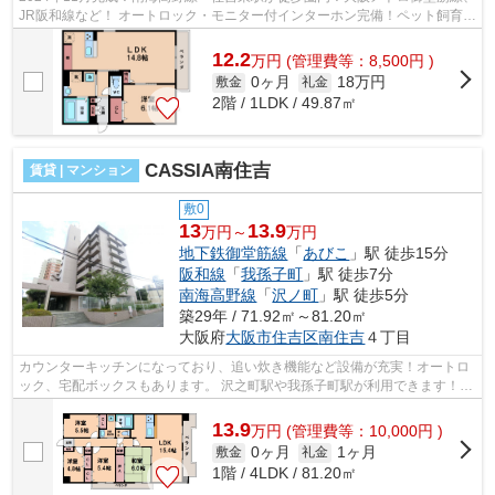
JR阪和線など！ オートロック・モニター付インターホン完備！ペット飼育
で、インターネットも無料です！ ■□■...
12.2
万
円
(管理費等：8,500円 )
0ヶ月
18万円
敷金
礼金
2階 / 1LDK / 49.87㎡
CASSIA南住吉
賃貸 | マンション
敷0
13
13.9
万円～
万円
地下鉄御堂筋線
「
あびこ
」駅 徒歩15分
阪和線
「
我孫子町
」駅 徒歩7分
南海高野線
「
沢ノ町
」駅 徒歩5分
築29年 / 71.92㎡～81.20㎡
大阪府
大阪市住吉区
南住吉
４丁目
カウンターキッチンになっており、追い炊き機能など設備が充実！オートロ
ック、宅配ボックスもあります。 沢之町駅や我孫子町駅が利用できます！公
園やスーパーも近くにあります。 ■...
13.9
万
円
(管理費等：10,000円 )
0ヶ月
1ヶ月
敷金
礼金
1階 / 4LDK / 81.20㎡