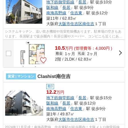
地下鉄御堂筋線
「
長居
」駅 徒歩10分
阪和線
「
長居
」駅 徒歩9分
南海高野線
「
住吉東
」駅 徒歩12分
築11年 / 62.83㎡
大阪府
大阪市住吉区
南住吉
１丁目
システムキッチン、追い炊き機能や浴室乾燥機あります。駐車場の空きもあ
ります。 長居駅まで徒歩圏内！長居公園やスーパー、コンビニも近くにあ
り、住みやすい環境になっております...
10.5
万
円
(管理費等：4,000円 )
1ヶ月
2ヶ月
敷金
礼金
2階 / 2LDK / 62.83㎡
Clashist南住吉
賃貸 | マンション
敷0
12.2
万円
地下鉄御堂筋線
「
長居
」駅 徒歩15分
阪和線
「
長居
」駅 徒歩12分
南海高野線
「
住吉東
」駅 徒歩9分
築1年 / 49.87㎡
大阪府
大阪市住吉区
南住吉
１丁目
2024年11月完成！南海高野線 住吉東駅が徒歩圏内！大阪メトロ御堂筋線、