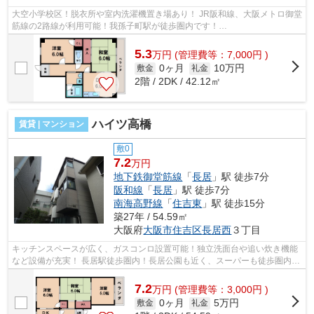
大空小学校区！脱衣所や室内洗濯機置き場あり！ JR阪和線、大阪メトロ御堂
筋線の2路線が利用可能！我孫子町駅が徒歩圏内です！
■□■□■□■□■□■□■□■□■□■□■□■□■□■□■□■□■□■□■□■□ ご覧いた...
5.3
万
円
(管理費等：7,000円 )
0ヶ月
10万円
敷金
礼金
2階 / 2DK / 42.12㎡
ハイツ高橋
賃貸 | マンション
敷0
7.2
万円
地下鉄御堂筋線
「
長居
」駅 徒歩7分
阪和線
「
長居
」駅 徒歩7分
南海高野線
「
住吉東
」駅 徒歩15分
築27年 / 54.59㎡
大阪府
大阪市住吉区
長居西
３丁目
キッチンスペースが広く、ガスコンロ設置可能！独立洗面台や追い炊き機能
など設備が充実！ 長居駅徒歩圏内！長居公園も近く、スーパーも徒歩圏内！
住みやすい環境になっております。 ...
7.2
万
円
(管理費等：3,000円 )
0ヶ月
5万円
敷金
礼金