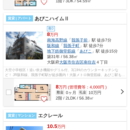
1階 / 3DK / 54.59㎡
あびこハイムⅡ
賃貸 | アパート
敷0
8
万円
南海高野線
「
我孫子前
」駅 徒歩7分
阪和線
「
我孫子町
」駅 徒歩7分
地下鉄御堂筋線
「
あびこ
」駅 徒歩15分
築31年 / 56.38㎡
大阪府
大阪市住吉区
南住吉
４丁目
大空小学校区！追い炊き機能やグリル付、3口IHのカウンターキッチンな
ど！ JR阪和線、我孫子町駅が徒歩圏内！大阪メトロ御堂筋線、あびこ駅も利
用可能です！ ■□■□■□■□■□■□■□■□■□■□■□...
8
万
円
(管理費等：4,000円 )
0ヶ月
10万円
敷金
礼金
2階 / 2LDK / 56.38㎡
エクレール
賃貸 | マンション
10.5
万円