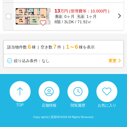
13
万
円
(管理費等：10,000円 )
0ヶ月
1ヶ月
敷金
礼金
8階 / 3LDK / 71.92㎡
6
7
1～6
該当物件数
棟
空き数
件
棟を表示
変更
絞り込み条件：
なし
TOP
店舗情報
閲覧履歴
お気に入り
Copy right(c) 賃貸DESIGN All Rights Reserved.