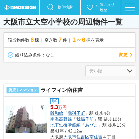
お気に入り
物件検索
・履歴
大阪市立大空小学校の周辺物件一覧
6
7
1～6
該当物件数
棟
空き数
件
棟を表示
変更
絞り込み条件：
なし
ライフィン南住吉
賃貸 | マンション
敷0
5.3
万円
阪和線
「
我孫子町
」駅 徒歩4分
南海高野線
「
我孫子前
」駅 徒歩10分
地下鉄御堂筋線
「
あびこ
」駅 徒歩13分
築41年 / 42.12㎡
大阪府
大阪市住吉区
南住吉
４丁目